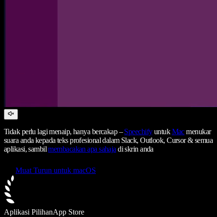
Tidak perlu lagi menaip, hanya bercakap –
Speechify
untuk
Mac
menukar
suara anda kepada teks profesional dalam Slack, Outlook, Cursor & semua
aplikasi, sambil
membacakan apa sahaja
di skrin anda
Muat Turun untuk macOS
Aplikasi Pilihan
App Store