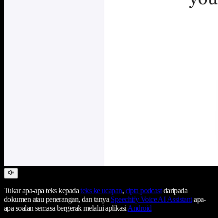
Tukar apa-apa teks kepada
teks ke ucapan
,
cipta podcast
daripada
dokumen atau penerangan, dan tanya
Speechify Voice AI Assistant
apa-
apa soalan semasa bergerak melalui aplikasi
Android