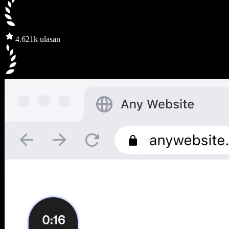
4.6
21k ulasan