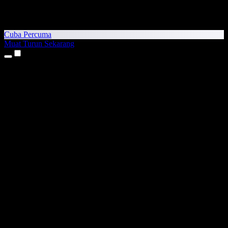
Cuba Percuma
Muat Turun Sekarang
Produk
Teks kepada Pertuturan
Aplikasi iPhone & iPad
Aplikasi Android
Sambungan Chrome
Sambungan Edge
Aplikasi Web
Aplikasi Mac
Aplikasi Windows