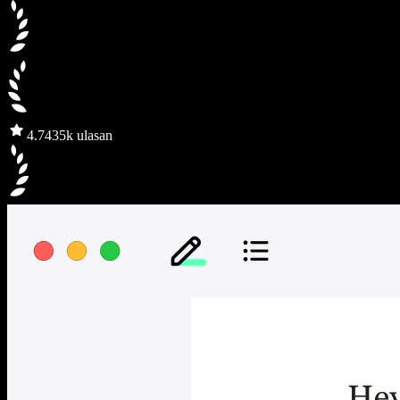
4.7
435k ulasan