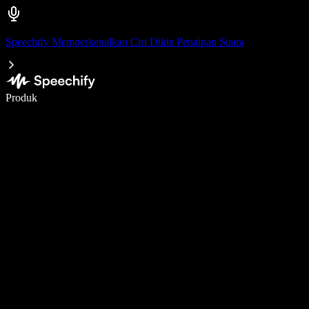
Speechify Memperkenalkan Ciri Dikte Penaipan Suara
Tulis 5× lebih pantas dengan menaip menggunakan suara
Produk
Ketahui Lebih Lanjut