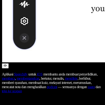
Aplikasi
Speechify
untuk
iOS
membantu anda membuat penyelidikan,
membaca
,
membentangkan
, bertutur, menulis,
mendikte
, berhibur,
memberi syarahan, membuat kuiz, melayari internet, merumuskan,
mencatat nota dan menghasilkan
podcast
— semuanya dengan
suara
dan
teks ke ucapan