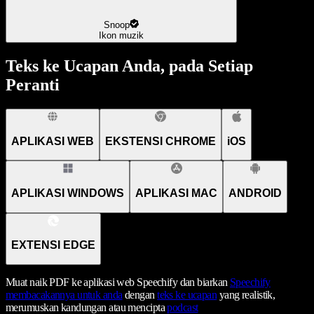
Snoop
Ikon muzik
Teks ke Ucapan Anda, pada Setiap
Peranti
APLIKASI WEB
EKSTENSI CHROME
iOS
APLIKASI WINDOWS
APLIKASI MAC
ANDROID
EXTENSI EDGE
Muat naik PDF ke aplikasi web Speechify dan biarkan
Speechify
membacakannya untuk anda
dengan
teks ke ucapan
yang realistik,
merumuskan kandungan atau mencipta
podcast