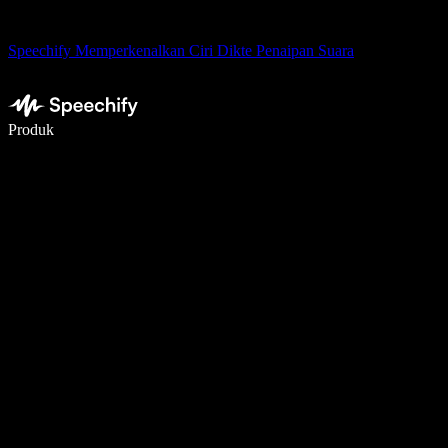
Speechify Memperkenalkan Ciri Dikte Penaipan Suara
Tulis 5× lebih pantas dengan menaip menggunakan suara
Produk
Ketahui Lebih Lanjut