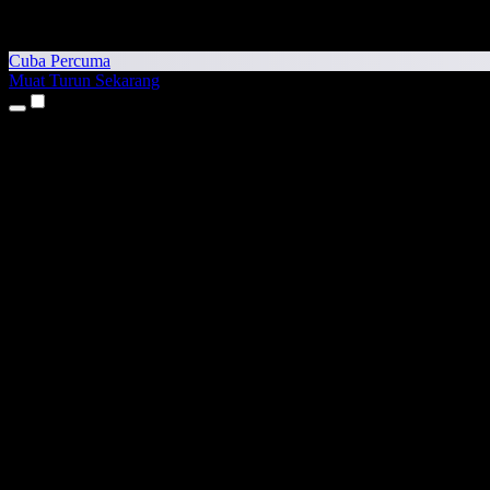
Cuba Percuma
Muat Turun Sekarang
Produk
Teks kepada Pertuturan
Aplikasi iPhone & iPad
Aplikasi Android
Sambungan Chrome
Sambungan Edge
Aplikasi Web
Aplikasi Mac
Aplikasi Windows