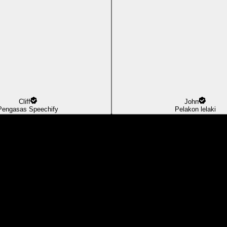
Cliff
John
Pengasas Speechify
Pelakon lelaki