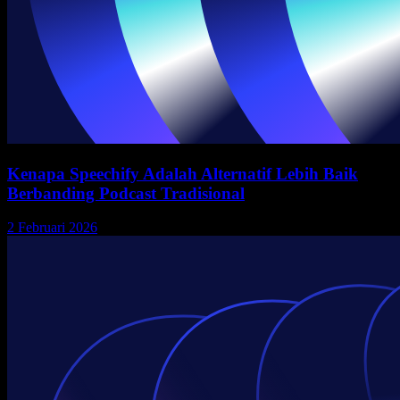
Kenapa Speechify Adalah Alternatif Lebih Baik
Berbanding Podcast Tradisional
2 Februari 2026