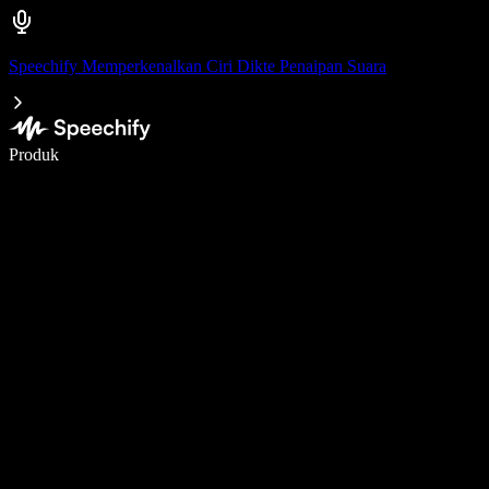
Speechify Memperkenalkan Ciri Dikte Penaipan Suara
Tulis 5× lebih pantas dengan menaip menggunakan suara
Produk
Ketahui Lebih Lanjut