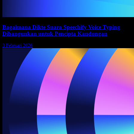
Bagaimana Dikte Suara Speechify Voice Typing
Dibangunkan untuk Pencipta Kandungan
3 Februari 2026