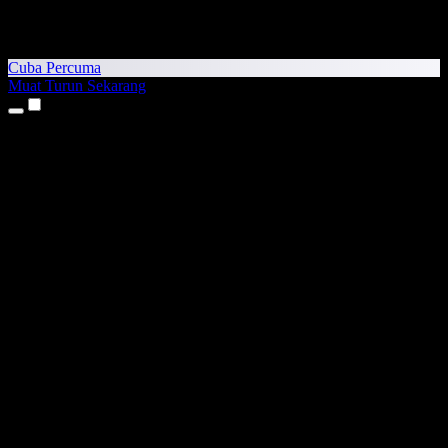
Cuba Percuma
Muat Turun Sekarang
Produk
Teks kepada Pertuturan
Aplikasi iPhone & iPad
Aplikasi Android
Sambungan Chrome
Sambungan Edge
Aplikasi Web
Aplikasi Mac
Aplikasi Windows