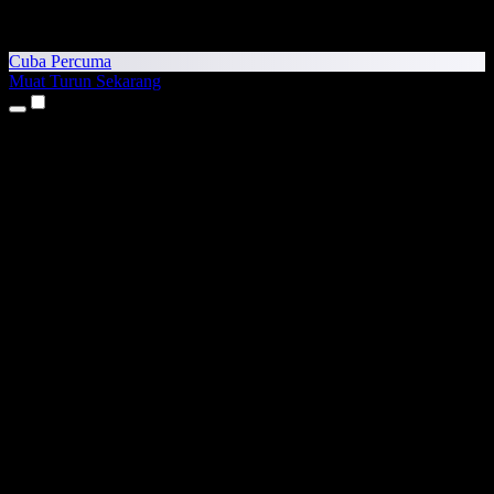
Cuba Percuma
Muat Turun Sekarang
Produk
Teks kepada Pertuturan
Aplikasi iPhone & iPad
Aplikasi Android
Sambungan Chrome
Sambungan Edge
Aplikasi Web
Aplikasi Mac
Aplikasi Windows