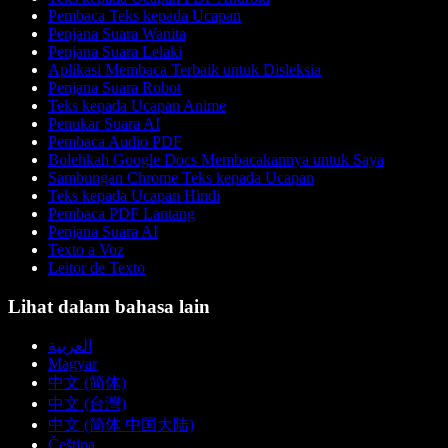
Pembaca Teks kepada Ucapan
Penjana Suara Wanita
Penjana Suara Lelaki
Aplikasi Membaca Terbaik untuk Disleksia
Penjana Suara Robot
Teks kepada Ucapan Anime
Penukar Suara AI
Pembaca Audio PDF
Bolehkah Google Docs Membacakannya untuk Saya
Sambungan Chrome Teks kepada Ucapan
Teks kepada Ucapan Hindi
Pembaca PDF Lantang
Penjana Suara AI
Texto a Voz
Leitor de Texto
Lihat dalam bahasa lain
العربية
Magyar
中文 (简体)
中文 (台灣)
中文 (简体 中国大陆)
Čeština