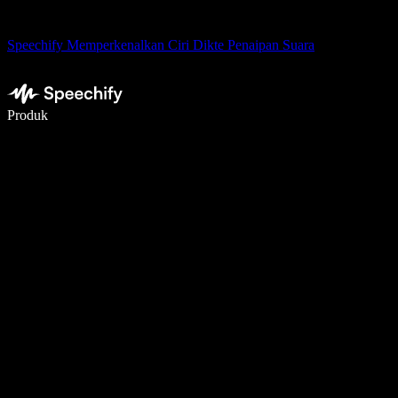
Speechify Memperkenalkan Ciri Dikte Penaipan Suara
Tulis 5× lebih pantas dengan menaip menggunakan suara
Produk
Ketahui Lebih Lanjut