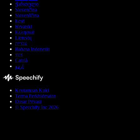
ქართული
Slovenčina
Slovenščina
Eesti
Hrvatski
Ελληνικά
Lietuvių
עברית
Bahasa Indonesia
বাংলা
Català
اردو
Keutamaan Kuki
Terma Perkhidmatan
Dasar Privasi
© Speechify Inc 2026