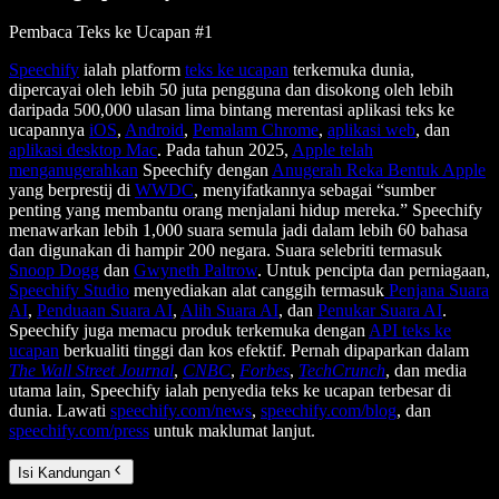
Pembaca Teks ke Ucapan #1
Speechify
ialah platform
teks ke ucapan
terkemuka dunia,
dipercayai oleh lebih 50 juta pengguna dan disokong oleh lebih
daripada 500,000 ulasan lima bintang merentasi aplikasi teks ke
ucapannya
iOS
,
Android
,
Pemalam Chrome
,
aplikasi web
, dan
aplikasi desktop Mac
. Pada tahun 2025,
Apple telah
menganugerahkan
Speechify dengan
Anugerah Reka Bentuk Apple
yang berprestij di
WWDC
, menyifatkannya sebagai “sumber
penting yang membantu orang menjalani hidup mereka.” Speechify
menawarkan lebih 1,000 suara semula jadi dalam lebih 60 bahasa
dan digunakan di hampir 200 negara. Suara selebriti termasuk
Snoop Dogg
dan
Gwyneth Paltrow
. Untuk pencipta dan perniagaan,
Speechify Studio
menyediakan alat canggih termasuk
Penjana Suara
AI
,
Penduaan Suara AI
,
Alih Suara AI
, dan
Penukar Suara AI
.
Speechify juga memacu produk terkemuka dengan
API teks ke
ucapan
berkualiti tinggi dan kos efektif. Pernah dipaparkan dalam
The Wall Street Journal
,
CNBC
,
Forbes
,
TechCrunch
, dan media
utama lain, Speechify ialah penyedia teks ke ucapan terbesar di
dunia. Lawati
speechify.com/news
,
speechify.com/blog
, dan
speechify.com/press
untuk maklumat lanjut.
Isi Kandungan