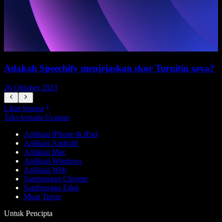
Adakah Speechify menjejaskan skor Turnitin saya?
26 Oktober 2023
2
Lihat Semua
Teks kepada Ucapan
Aplikasi iPhone & iPad
Aplikasi Android
Aplikasi Mac
Aplikasi Windows
Aplikasi Web
Sambungan Chrome
Sambungan Edge
Muat Turun
Untuk Pencipta