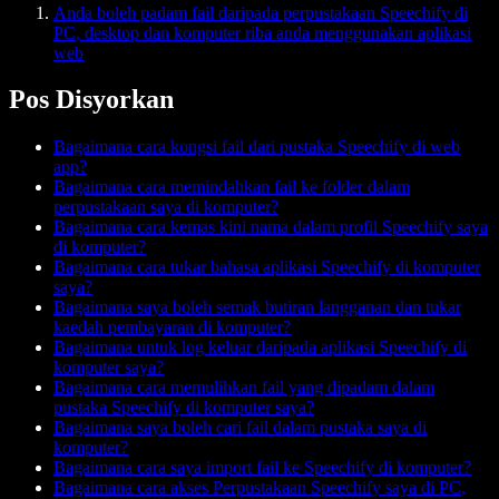
Anda boleh padam fail daripada perpustakaan Speechify di
PC, desktop dan komputer riba anda menggunakan aplikasi
web
Pos Disyorkan
Bagaimana cara kongsi fail dari pustaka Speechify di web
app?
Bagaimana cara memindahkan fail ke folder dalam
perpustakaan saya di komputer?
Bagaimana cara kemas kini nama dalam profil Speechify saya
di komputer?
Bagaimana cara tukar bahasa aplikasi Speechify di komputer
saya?
Bagaimana saya boleh semak butiran langganan dan tukar
kaedah pembayaran di komputer?
Bagaimana untuk log keluar daripada aplikasi Speechify di
komputer saya?
Bagaimana cara memulihkan fail yang dipadam dalam
pustaka Speechify di komputer saya?
Bagaimana saya boleh cari fail dalam pustaka saya di
komputer?
Bagaimana cara saya import fail ke Speechify di komputer?
Bagaimana cara akses Perpustakaan Speechify saya di PC,