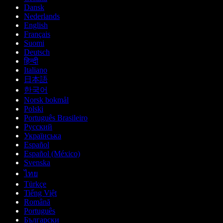
Dansk
Nederlands
English
Français
Suomi
Deutsch
हिन्दी
Italiano
日本語
한국어
Norsk bokmål
Polski
Português Brasileiro
Русский
Українська
Español
Español (México)
Svenska
ไทย
Türkçe
Tiếng Việt
Română
Português
Български