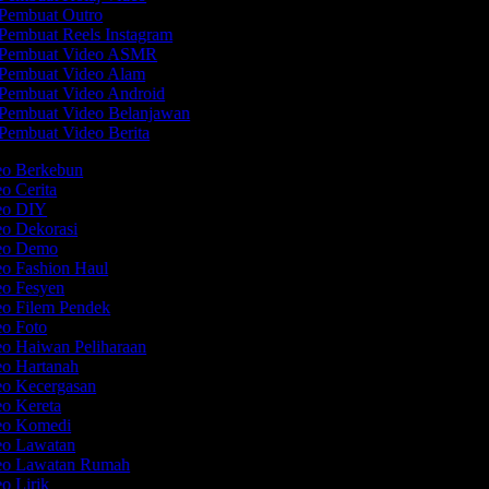
Pembuat Outro
Pembuat Reels Instagram
Pembuat Video ASMR
Pembuat Video Alam
Pembuat Video Android
Pembuat Video Belanjawan
Pembuat Video Berita
deo Berkebun
eo Cerita
deo DIY
eo Dekorasi
deo Demo
eo Fashion Haul
eo Fesyen
eo Filem Pendek
eo Foto
eo Haiwan Peliharaan
eo Hartanah
eo Kecergasan
eo Kereta
deo Komedi
deo Lawatan
deo Lawatan Rumah
eo Lirik