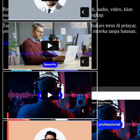
Bina suara latar, tambah imej stok tanpa royalti, audio, video, klon
suara anda, untuk projek audio video yang lengkap.
Tanpa keluk pembelajaran dan semua boleh diakses terus di pelayar,
pencipta boleh realisasikan segala idea kreatif mereka tanpa batasan.
Lancarkan Studio