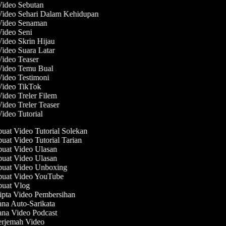
Video Sebutan
Video Sehari Dalam Kehidupan
 Video Senaman
Video Seni
Video Skrin Hijau
Video Suara Latar
Video Teaser
 Video Temu Bual
Video Testimoni
 Video TikTok
Video Treler Filem
Video Treler Teaser
Video Tutorial
at Video Tutorial Solekan
at Video Tutorial Tarian
at Video Ulasan
at Video Ulasan
uat Video Unboxing
uat Video YouTube
uat Vlog
pta Video Pembersihan
na Auto-Sarikata
na Video Podcast
rjemah Video