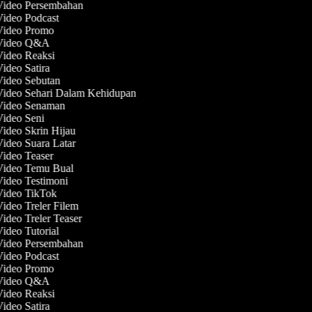
 Video Persembahan
Video Podcast
 Video Promo
 Video Q&A
Video Reaksi
Video Satira
Video Sebutan
Video Sehari Dalam Kehidupan
 Video Senaman
Video Seni
Video Skrin Hijau
Video Suara Latar
Video Teaser
 Video Temu Bual
Video Testimoni
 Video TikTok
Video Treler Filem
Video Treler Teaser
Video Tutorial
 Video Persembahan
Video Podcast
 Video Promo
 Video Q&A
Video Reaksi
Video Satira