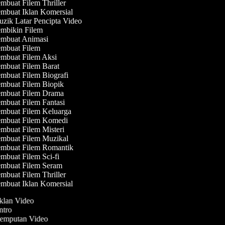
mbuat Filem Thriller
mbuat Iklan Komersial
zik Latar Pencipta Video
mbikin Filem
mbuat Animasi
mbuat Filem
mbuat Filem Aksi
mbuat Filem Barat
mbuat Filem Biografi
mbuat Filem Biopik
mbuat Filem Drama
mbuat Filem Fantasi
mbuat Filem Keluarga
mbuat Filem Komedi
mbuat Filem Misteri
mbuat Filem Muzikal
mbuat Filem Romantik
mbuat Filem Sci-fi
mbuat Filem Seram
mbuat Filem Thriller
mbuat Iklan Komersial
Iklan Video
Intro
 Jemputan Video