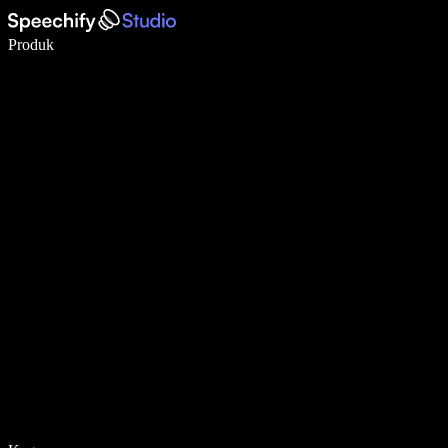
Tulis 5× lebih pantas dengan menaip menggunakan suara
Produk
Ketahui Lebih Lanjut