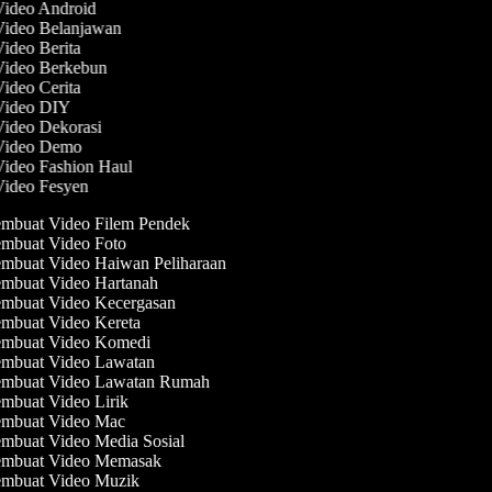
 Video Android
 Video Belanjawan
Video Berita
 Video Berkebun
Video Cerita
 Video DIY
Video Dekorasi
 Video Demo
Video Fashion Haul
 Video Fesyen
mbuat Video Filem Pendek
mbuat Video Foto
mbuat Video Haiwan Peliharaan
mbuat Video Hartanah
mbuat Video Kecergasan
mbuat Video Kereta
mbuat Video Komedi
mbuat Video Lawatan
mbuat Video Lawatan Rumah
mbuat Video Lirik
mbuat Video Mac
mbuat Video Media Sosial
mbuat Video Memasak
mbuat Video Muzik