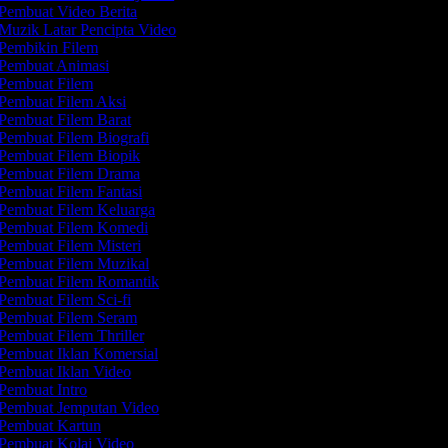
Pembuat Video Berita
Muzik Latar Pencipta Video
Pembikin Filem
Pembuat Animasi
Pembuat Filem
Pembuat Filem Aksi
Pembuat Filem Barat
Pembuat Filem Biografi
Pembuat Filem Biopik
Pembuat Filem Drama
Pembuat Filem Fantasi
Pembuat Filem Keluarga
Pembuat Filem Komedi
Pembuat Filem Misteri
Pembuat Filem Muzikal
Pembuat Filem Romantik
Pembuat Filem Sci-fi
Pembuat Filem Seram
Pembuat Filem Thriller
Pembuat Iklan Komersial
Pembuat Iklan Video
Pembuat Intro
Pembuat Jemputan Video
Pembuat Kartun
Pembuat Kolaj Video