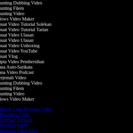
nting Dubbing Video
nting Filem
nting Video
ows Video Maker
at Video Tutorial Solekan
at Video Tutorial Tarian
at Video Ulasan
at Video Ulasan
uat Video Unboxing
uat Video YouTube
uat Vlog
pta Video Pembersihan
na Auto-Sarikata
na Video Podcast
rjemah Video
nting Dubbing Video
nting Filem
nting Video
ows Video Maker
Muzik Latar Pencipta Video
Pembikin Filem
Pembuat Animasi
Pembuat Filem
Pembuat Filem Aksi