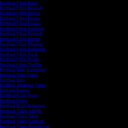
Pembuat Filem Barat
Pembuat Filem Biografi
Pembuat Filem Biopik
Pembuat Filem Drama
Pembuat Filem Fantasi
Pembuat Filem Keluarga
Pembuat Filem Komedi
Pembuat Filem Misteri
Pembuat Filem Muzikal
Pembuat Filem Romantik
Pembuat Filem Sci-fi
Pembuat Filem Seram
Pembuat Filem Thriller
Pembuat Iklan Komersial
Pembuat Iklan Video
Pembuat Intro
Pembuat Jemputan Video
Pembuat Kartun
Pembuat Kolaj Video
Pembuat Outro
Pembuat Reels Instagram
Pembuat Video ASMR
Pembuat Video Alam
Pembuat Video Android
Pembuat Video Belanjawan