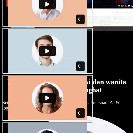
Banyak pilihan suara lelaki dan wanita
dengan pelbagai loghat
Setiap projek boleh jadi unik. Pilih ratusan pelakon suara AI &
loghat, laraskan ikut cita rasa anda.