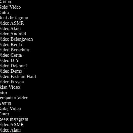
 Kartun
Kolaj Video
 Outro
Reels Instagram
 Video ASMR
 Video Alam
 Video Android
 Video Belanjawan
Video Berita
 Video Berkebun
Video Cerita
 Video DIY
Video Dekorasi
 Video Demo
Video Fashion Haul
 Video Fesyen
Iklan Video
Intro
 Jemputan Video
 Kartun
Kolaj Video
 Outro
Reels Instagram
 Video ASMR
 Video Alam