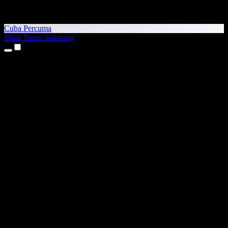
Cuba Percuma
Muat Turun Sekarang
Produk
Teks kepada Pertuturan
Aplikasi iPhone & iPad
Aplikasi Android
Sambungan Chrome
Sambungan Edge
Aplikasi Web
Aplikasi Mac
Aplikasi Windows