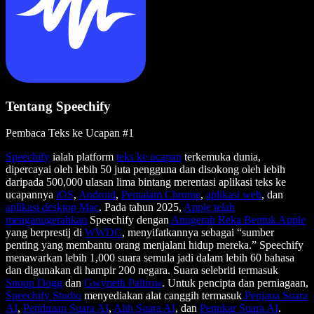
Tentang Speechify
Pembaca Teks ke Ucapan #1
Speechify
ialah platform
teks ke ucapan
terkemuka dunia,
dipercayai oleh lebih 50 juta pengguna dan disokong oleh lebih
daripada 500,000 ulasan lima bintang merentasi aplikasi teks ke
ucapannya
iOS
,
Android
,
Pemalam Chrome
,
aplikasi web
, dan
aplikasi desktop Mac
. Pada tahun 2025,
Apple telah
menganugerahkan
Speechify dengan
Anugerah Reka Bentuk Apple
yang berprestij di
WWDC
, menyifatkannya sebagai “sumber
penting yang membantu orang menjalani hidup mereka.” Speechify
menawarkan lebih 1,000 suara semula jadi dalam lebih 60 bahasa
dan digunakan di hampir 200 negara. Suara selebriti termasuk
Snoop Dogg
dan
Gwyneth Paltrow
. Untuk pencipta dan perniagaan,
Speechify Studio
menyediakan alat canggih termasuk
Penjana Suara
AI
,
Penduaan Suara AI
,
Alih Suara AI
, dan
Penukar Suara AI
.