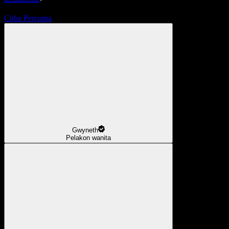
Cuba Percuma
Gwyneth
Pelakon wanita