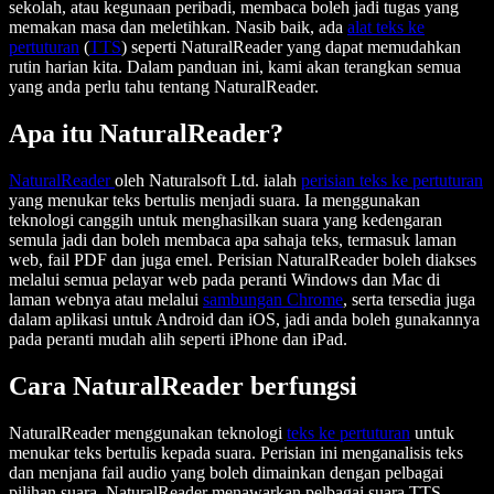
sekolah, atau kegunaan peribadi, membaca boleh jadi tugas yang
memakan masa dan meletihkan. Nasib baik, ada
alat teks ke
pertuturan
(
TTS
) seperti NaturalReader yang dapat memudahkan
rutin harian kita. Dalam panduan ini, kami akan terangkan semua
yang anda perlu tahu tentang NaturalReader.
Apa itu NaturalReader?
NaturalReader
oleh Naturalsoft Ltd. ialah
perisian teks ke pertuturan
yang menukar teks bertulis menjadi suara. Ia menggunakan
teknologi canggih untuk menghasilkan suara yang kedengaran
semula jadi dan boleh membaca apa sahaja teks, termasuk laman
web, fail PDF dan juga emel. Perisian NaturalReader boleh diakses
melalui semua pelayar web pada peranti Windows dan Mac di
laman webnya atau melalui
sambungan Chrome
, serta tersedia juga
dalam aplikasi untuk Android dan iOS, jadi anda boleh gunakannya
pada peranti mudah alih seperti iPhone dan iPad.
Cara NaturalReader berfungsi
NaturalReader menggunakan teknologi
teks ke pertuturan
untuk
menukar teks bertulis kepada suara. Perisian ini menganalisis teks
dan menjana fail audio yang boleh dimainkan dengan pelbagai
pilihan suara. NaturalReader menawarkan pelbagai suara TTS,