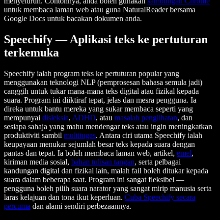
menyeluruh. Contohnya, anda boleh gunakan
sambungan Chrome
untuk membaca laman web atau guna NaturalReader bersama
Google Docs untuk bacakan dokumen anda.
Speechify — Aplikasi teks ke pertuturan
terkemuka
Speechify ialah program teks ke pertuturan popular yang
menggunakan teknologi NLP (pemprosesan bahasa semula jadi)
canggih untuk tukar mana-mana teks digital atau fizikal kepada
suara. Program ini diiktiraf tepat, jelas dan mesra pengguna. Ia
direka untuk bantu mereka yang sukar membaca seperti yang
mempunyai
disleksia
,
ADHD
, atau
masalah penglihatan
, dan
sesiapa sahaja yang mahu mendengar teks atau ingin meningkatkan
produktiviti sambil
multitugas
. Antara ciri utama Speechify ialah
keupayaan menukar sejumlah besar teks kepada suara dengan
pantas dan tepat. Ia boleh membaca laman web, artikel,
emel
,
kiriman media sosial,
bahan tulisan tangan
, serta pelbagai
kandungan digital dan fizikal lain, malah fail boleh ditukar kepada
suara dalam beberapa saat. Program ini sangat fleksibel —
pengguna boleh pilih suara narator yang sangat mirip manusia serta
laras kelajuan dan tona ikut keperluan.
Cuba Speechify secara
percuma
dan alami sendiri perbezaannya.