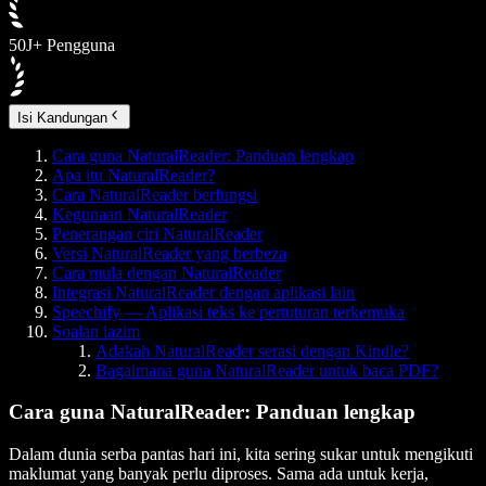
50J+ Pengguna
Isi Kandungan
Cara guna NaturalReader: Panduan lengkap
Apa itu NaturalReader?
Cara NaturalReader berfungsi
Kegunaan NaturalReader
Penerangan ciri NaturalReader
Versi NaturalReader yang berbeza
Cara mula dengan NaturalReader
Integrasi NaturalReader dengan aplikasi lain
Speechify — Aplikasi teks ke pertuturan terkemuka
Soalan lazim
Adakah NaturalReader serasi dengan Kindle?
Bagaimana guna NaturalReader untuk baca PDF?
Cara guna NaturalReader: Panduan lengkap
Dalam dunia serba pantas hari ini, kita sering sukar untuk mengikuti
maklumat yang banyak perlu diproses. Sama ada untuk kerja,