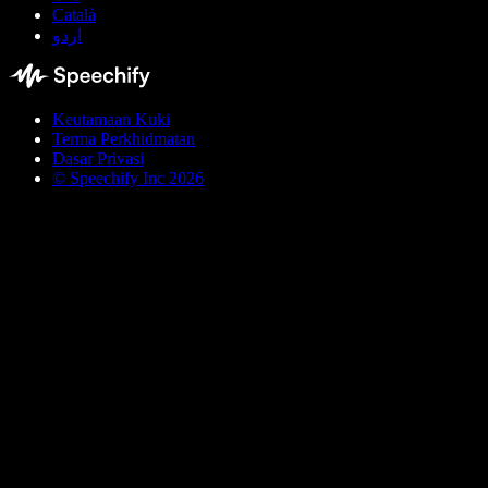
Català
اردو
Keutamaan Kuki
Terma Perkhidmatan
Dasar Privasi
© Speechify Inc 2026