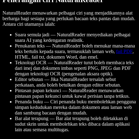
NaturalReader menawarkan pelbagai ciri yang menjadikannya alat
berharga bagi sesiapa yang perlukan bacaan teks pantas dan mudah.
Antara ciri utamanya ialah:
Suara semula jadi — NaturalReader menyediakan pelbagai
suara AI yang kedengaran realistik.
Penukaran teks — NaturalReader boleh menukar mana-mana
teks bertulis kepada suara, termasuklah laman web,
fail PDF
,
HTML, fail txt, dokumen Word, dan emel.
Teknologi OCR — NaturalReader turut boleh membaca teks
dari imej dan dokumen imbas seperti PNG, JPEG dan PDF
dengan teknologi OCR (pengenalan aksara optik).
Editor sebutan — Jika NaturalReader tersalah sebut
perkataan, anda boleh betulkan dengan editor sebutan.
Pintasan papan kekunci — NaturalReader menawarkan
pintasan papan kekunci untuk kawal perisian tanpa tetikus.
Penanda buku — Ciri penanda buku membolehkan pengguna
simpan kedudukan mereka dalam dokumen atau laman web
dan sambung bacaan dengan mudah.
Bar alat terapung — Bar alat terapung boleh diletakkan di
sudut skrin untuk membolehkan teks dibaca dalam aplikasi
lain atau semasa multitugas.