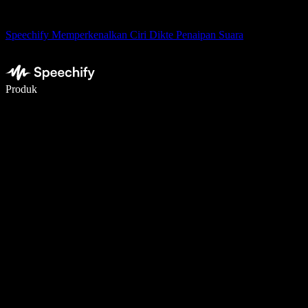
Speechify Memperkenalkan Ciri Dikte Penaipan Suara
Tulis 5× lebih pantas dengan menaip menggunakan suara
Produk
Ketahui Lebih Lanjut