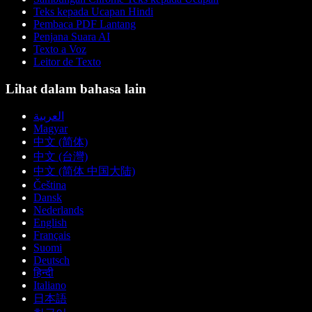
Teks kepada Ucapan Hindi
Pembaca PDF Lantang
Penjana Suara AI
Texto a Voz
Leitor de Texto
Lihat dalam bahasa lain
العربية
Magyar
中文 (简体)
中文 (台灣)
中文 (简体 中国大陆)
Čeština
Dansk
Nederlands
English
Français
Suomi
Deutsch
हिन्दी
Italiano
日本語