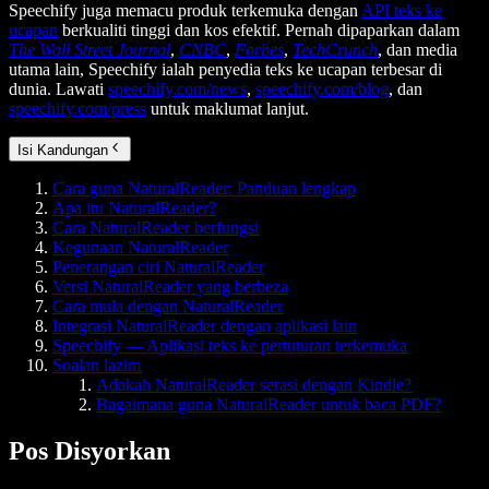
Speechify juga memacu produk terkemuka dengan
API teks ke
ucapan
berkualiti tinggi dan kos efektif. Pernah dipaparkan dalam
The Wall Street Journal
,
CNBC
,
Forbes
,
TechCrunch
, dan media
utama lain, Speechify ialah penyedia teks ke ucapan terbesar di
dunia. Lawati
speechify.com/news
,
speechify.com/blog
, dan
speechify.com/press
untuk maklumat lanjut.
Isi Kandungan
Cara guna NaturalReader: Panduan lengkap
Apa itu NaturalReader?
Cara NaturalReader berfungsi
Kegunaan NaturalReader
Penerangan ciri NaturalReader
Versi NaturalReader yang berbeza
Cara mula dengan NaturalReader
Integrasi NaturalReader dengan aplikasi lain
Speechify — Aplikasi teks ke pertuturan terkemuka
Soalan lazim
Adakah NaturalReader serasi dengan Kindle?
Bagaimana guna NaturalReader untuk baca PDF?
Pos Disyorkan