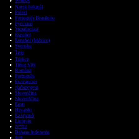
한국어
Norsk bokmål
Polski
Português Brasileiro
Русский
Українська
Español
Español (México)
Svenska
ไทย
Türkçe
Tiếng Việt
Română
Português
Български
ქართული
Slovenčina
Slovenščina
Eesti
Hrvatski
Ελληνικά
Lietuvių
עברית
Bahasa Indonesia
বাংলা