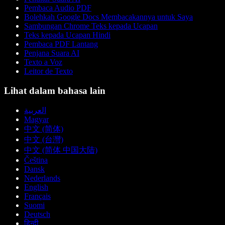
Pembaca Audio PDF
Bolehkah Google Docs Membacakannya untuk Saya
Sambungan Chrome Teks kepada Ucapan
Teks kepada Ucapan Hindi
Pembaca PDF Lantang
Penjana Suara AI
Texto a Voz
Leitor de Texto
Lihat dalam bahasa lain
العربية
Magyar
中文 (简体)
中文 (台灣)
中文 (简体 中国大陆)
Čeština
Dansk
Nederlands
English
Français
Suomi
Deutsch
हिन्दी