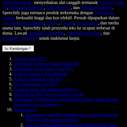
Speechify Studio
menyediakan alat canggih termasuk
Penjana Suara
AI
,
Penduaan Suara AI
,
Alih Suara AI
, dan
Penukar Suara AI
.
Speechify juga memacu produk terkemuka dengan
API teks ke
ucapan
berkualiti tinggi dan kos efektif. Pernah dipaparkan dalam
The Wall Street Journal
,
CNBC
,
Forbes
,
TechCrunch
, dan media
utama lain, Speechify ialah penyedia teks ke ucapan terbesar di
dunia. Lawati
speechify.com/news
,
speechify.com/blog
, dan
speechify.com/press
untuk maklumat lanjut.
Isi Kandungan
Apa itu carta IPA?
Meneroka konsonan dalam carta IPA
Meneroka vokal dalam Carta IPA
Simbol istimewa dan diakritik
Aplikasi praktikal carta IPA
Tip menguasai carta IPA
Cabaran biasa dan penyelesaiannya
Masa depan IPA dan transkripsi fonetik
Tingkatkan pengalaman pembelajaran bahasa anda dengan
Speechify Text to Speech
Soalan lazim
Bagaimana carta IPA membezakan sebutan Inggeris
Amerika dan Inggeris British?
Apa itu ejektif dan bagaimana ia muncul pada carta