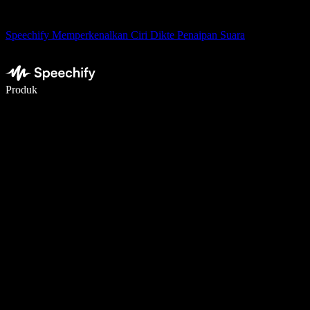
Speechify Memperkenalkan Ciri Dikte Penaipan Suara
Tulis 5× lebih pantas dengan menaip menggunakan suara
Produk
Ketahui Lebih Lanjut