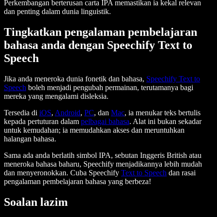
Perkembangan berterusan carta IPA memastikan ia kekal relevan
dan penting dalam dunia linguistik.
Tingkatkan pengalaman pembelajaran
bahasa anda dengan Speechify Text to
Speech
Jika anda meneroka dunia fonetik dan bahasa,
Speechify Text to
Speech
boleh menjadi pengubah permainan, terutamanya bagi
mereka yang mengalami disleksia.
Tersedia di
iOS
,
Android
,
PC
, dan
Mac
, ia menukar teks bertulis
kepada pertuturan dalam
pelbagai bahasa
. Alat ini bukan sekadar
untuk kemudahan; ia memudahkan akses dan meruntuhkan
halangan bahasa.
Sama ada anda berlatih simbol IPA, sebutan Inggeris British atau
meneroka bahasa baharu, Speechify menjadikannya lebih mudah
dan menyeronokkan. Cuba Speechify
Text to Speech
dan rasai
pengalaman pembelajaran bahasa yang berbeza!
Soalan lazim