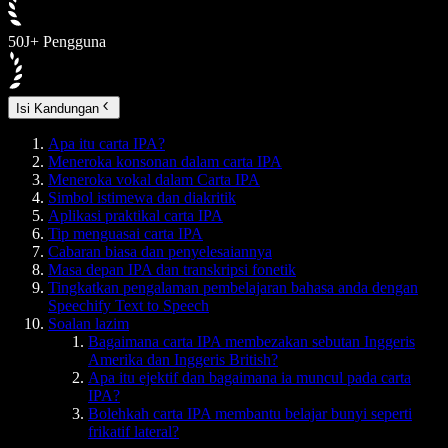
50J+ Pengguna
Isi Kandungan
Apa itu carta IPA?
Meneroka konsonan dalam carta IPA
Meneroka vokal dalam Carta IPA
Simbol istimewa dan diakritik
Aplikasi praktikal carta IPA
Tip menguasai carta IPA
Cabaran biasa dan penyelesaiannya
Masa depan IPA dan transkripsi fonetik
Tingkatkan pengalaman pembelajaran bahasa anda dengan
Speechify Text to Speech
Soalan lazim
Bagaimana carta IPA membezakan sebutan Inggeris
Amerika dan Inggeris British?
Apa itu ejektif dan bagaimana ia muncul pada carta
IPA?
Bolehkah carta IPA membantu belajar bunyi seperti
frikatif lateral?