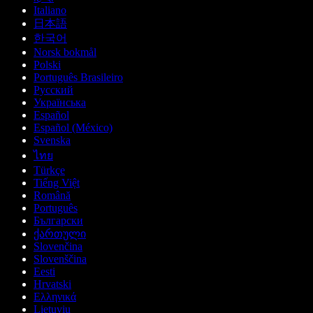
Italiano
日本語
한국어
Norsk bokmål
Polski
Português Brasileiro
Русский
Українська
Español
Español (México)
Svenska
ไทย
Türkçe
Tiếng Việt
Română
Português
Български
ქართული
Slovenčina
Slovenščina
Eesti
Hrvatski
Ελληνικά
Lietuvių