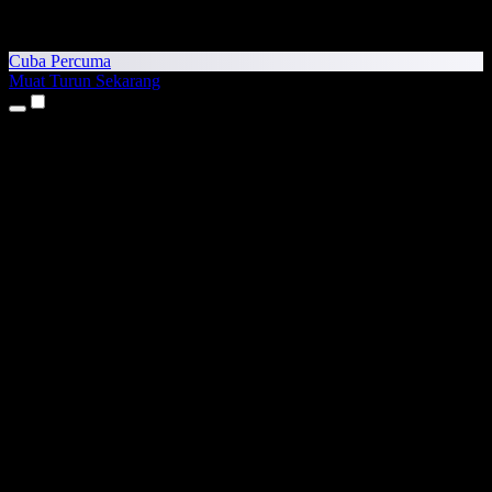
Cuba Percuma
Muat Turun Sekarang
Produk
Teks kepada Pertuturan
Aplikasi iPhone & iPad
Aplikasi Android
Sambungan Chrome
Sambungan Edge
Aplikasi Web
Aplikasi Mac
Aplikasi Windows