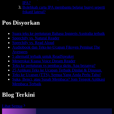
IPA?
Bolehkah carta IPA membantu belajar bunyi seperti
frikatif lateral?
Pos Disyorkan
Suara teks ke pertuturan Bahasa Inggeris Australia terbaik
Speechify vs. Natural Reader
Speechify vs. Read Aloud
Audiobook dan Teks-ke-Ucapan Fiksyen Peminat The
Avengers
5 alternatif terbaik untuk ReadSpeaker
Menerokai Kuasa Voice Dream Reader
Teks ke pertuturan vs pembaca skrin. Apa bezanya?
25 Aplikasi Teks ke Ucapan Terbaik Dinilai & Disusun.
Teks ke Ucapan (TTS). Semua Yang Anda Perlu Tahu!
Suka, Benci, atau Susah Membaca? Jom Tengok Aplikasi
Membaca Terbaik
Blog Terkini
Lihat Semua