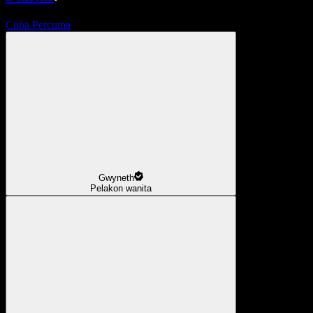
Cuba Percuma
Gwyneth
Pelakon wanita