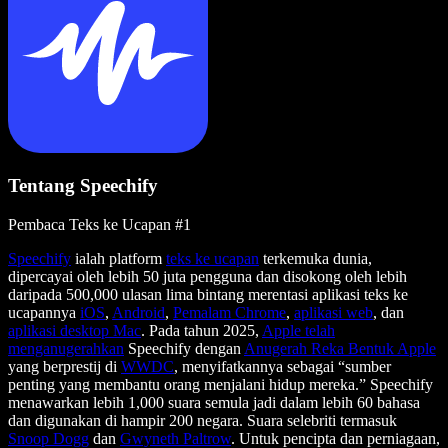
Tentang Speechify
Pembaca Teks ke Ucapan #1
Speechify
ialah platform
teks ke ucapan
terkemuka dunia,
dipercayai oleh lebih 50 juta pengguna dan disokong oleh lebih
daripada 500,000 ulasan lima bintang merentasi aplikasi teks ke
ucapannya
iOS
,
Android
,
Pemalam Chrome
,
aplikasi web
, dan
aplikasi desktop Mac
. Pada tahun 2025,
Apple telah
menganugerahkan
Speechify dengan
Anugerah Reka Bentuk Apple
yang berprestij di
WWDC
, menyifatkannya sebagai “sumber
penting yang membantu orang menjalani hidup mereka.” Speechify
menawarkan lebih 1,000 suara semula jadi dalam lebih 60 bahasa
dan digunakan di hampir 200 negara. Suara selebriti termasuk
Snoop Dogg
dan
Gwyneth Paltrow
. Untuk pencipta dan perniagaan,