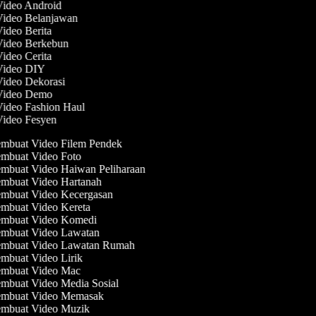
Video Android
 Video Belanjawan
Video Berita
 Video Berkebun
Video Cerita
 Video DIY
Video Dekorasi
 Video Demo
Video Fashion Haul
Video Fesyen
mbuat Video Filem Pendek
mbuat Video Foto
mbuat Video Haiwan Peliharaan
mbuat Video Hartanah
mbuat Video Kecergasan
mbuat Video Kereta
mbuat Video Komedi
mbuat Video Lawatan
mbuat Video Lawatan Rumah
mbuat Video Lirik
mbuat Video Mac
mbuat Video Media Sosial
mbuat Video Memasak
mbuat Video Muzik