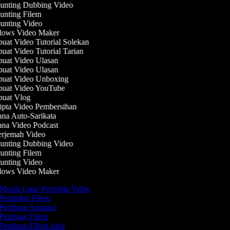
nting Dubbing Video
nting Filem
nting Video
ows Video Maker
at Video Tutorial Solekan
at Video Tutorial Tarian
at Video Ulasan
at Video Ulasan
uat Video Unboxing
uat Video YouTube
uat Vlog
pta Video Pembersihan
na Auto-Sarikata
na Video Podcast
rjemah Video
nting Dubbing Video
nting Filem
nting Video
ows Video Maker
Muzik Latar Pencipta Video
Pembikin Filem
Pembuat Animasi
Pembuat Filem
Pembuat Filem Aksi