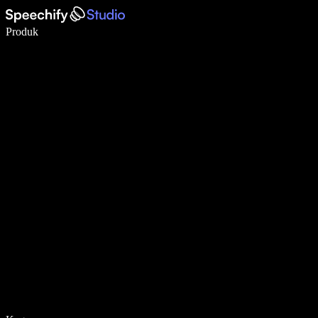
Tulis 5× lebih pantas dengan menaip menggunakan suara
Produk
Ketahui Lebih Lanjut