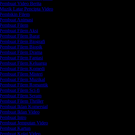
Pembuat Video Berita
Muzik Latar Pencipta Video
Pembikin Filem
Pembuat Animasi
Pembuat Filem
Pembuat Filem Aksi
Pembuat Filem Barat
Pembuat Filem Biografi
Pembuat Filem Biopik
Pembuat Filem Drama
Pembuat Filem Fantasi
Pembuat Filem Keluarga
Pembuat Filem Komedi
Pembuat Filem Misteri
Pembuat Filem Muzikal
Pembuat Filem Romantik
Pembuat Filem Sci-fi
Pembuat Filem Seram
Pembuat Filem Thriller
Pembuat Iklan Komersial
Pembuat Iklan Video
Pembuat Intro
Pembuat Jemputan Video
Pembuat Kartun
Pembuat Kolaj Video