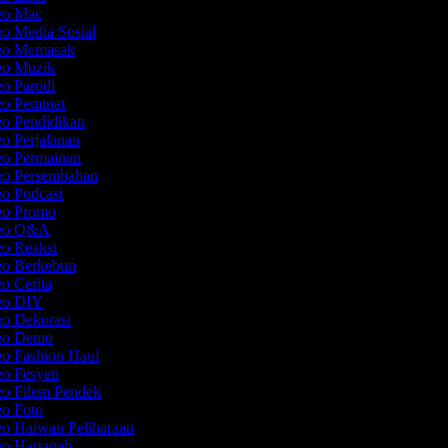
deo Mac
eo Media Sosial
deo Memasak
deo Muzik
eo Parodi
eo Peminat
eo Pendidikan
eo Perjalanan
eo Permainan
deo Persembahan
eo Podcast
deo Promo
deo Q&A
eo Reaksi
deo Berkebun
eo Cerita
deo DIY
eo Dekorasi
deo Demo
eo Fashion Haul
eo Fesyen
eo Filem Pendek
eo Foto
eo Haiwan Peliharaan
eo Hartanah