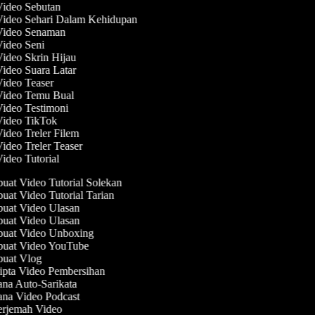
Video Sebutan
Video Sehari Dalam Kehidupan
 Video Senaman
Video Seni
Video Skrin Hijau
Video Suara Latar
Video Teaser
 Video Temu Bual
Video Testimoni
 Video TikTok
Video Treler Filem
Video Treler Teaser
Video Tutorial
at Video Tutorial Solekan
at Video Tutorial Tarian
at Video Ulasan
at Video Ulasan
uat Video Unboxing
uat Video YouTube
uat Vlog
pta Video Pembersihan
na Auto-Sarikata
na Video Podcast
rjemah Video