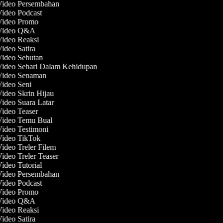
 Video Persembahan
Video Podcast
 Video Promo
 Video Q&A
Video Reaksi
Video Satira
Video Sebutan
Video Sehari Dalam Kehidupan
 Video Senaman
Video Seni
Video Skrin Hijau
Video Suara Latar
Video Teaser
 Video Temu Bual
Video Testimoni
 Video TikTok
Video Treler Filem
Video Treler Teaser
Video Tutorial
 Video Persembahan
Video Podcast
 Video Promo
 Video Q&A
Video Reaksi
Video Satira