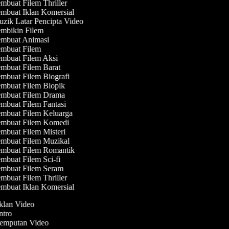
mbuat Filem Thriller
mbuat Iklan Komersial
zik Latar Pencipta Video
mbikin Filem
mbuat Animasi
mbuat Filem
mbuat Filem Aksi
mbuat Filem Barat
mbuat Filem Biografi
mbuat Filem Biopik
mbuat Filem Drama
mbuat Filem Fantasi
mbuat Filem Keluarga
mbuat Filem Komedi
mbuat Filem Misteri
mbuat Filem Muzikal
mbuat Filem Romantik
mbuat Filem Sci-fi
mbuat Filem Seram
mbuat Filem Thriller
mbuat Iklan Komersial
Iklan Video
Intro
 Jemputan Video