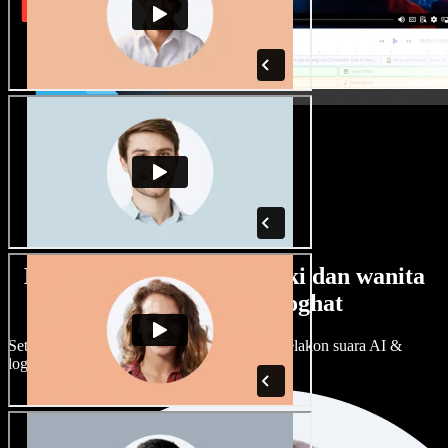
Banyak pilihan suara lelaki dan wanita
dengan pelbagai loghat
Setiap projek boleh jadi unik. Pilih ratusan pelakon suara AI &
loghat, laraskan ikut cita rasa anda.