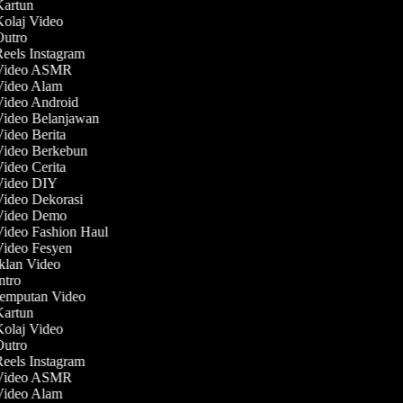
 Kartun
Kolaj Video
 Outro
Reels Instagram
 Video ASMR
 Video Alam
Video Android
 Video Belanjawan
Video Berita
 Video Berkebun
Video Cerita
 Video DIY
Video Dekorasi
 Video Demo
Video Fashion Haul
Video Fesyen
Iklan Video
Intro
 Jemputan Video
 Kartun
Kolaj Video
 Outro
Reels Instagram
 Video ASMR
 Video Alam