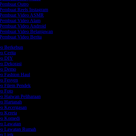
Pembuat Outro
Pembuat Reels Instagram
Pembuat Video ASMR
Pembuat Video Alam
Pembuat Video Android
Pembuat Video Belanjawan
Pembuat Video Berita
deo Berkebun
eo Cerita
deo DIY
eo Dekorasi
deo Demo
eo Fashion Haul
eo Fesyen
eo Filem Pendek
eo Foto
eo Haiwan Peliharaan
eo Hartanah
eo Kecergasan
eo Kereta
deo Komedi
deo Lawatan
deo Lawatan Rumah
eo Lirik