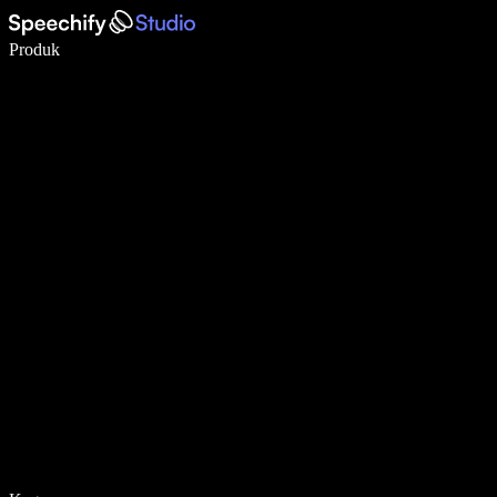
Tulis 5× lebih pantas dengan menaip menggunakan suara
Produk
Ketahui Lebih Lanjut