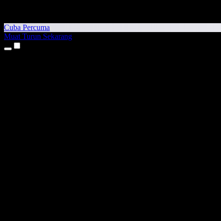
Cuba Percuma
Muat Turun Sekarang
Produk
Teks kepada Pertuturan
Aplikasi iPhone & iPad
Aplikasi Android
Sambungan Chrome
Sambungan Edge
Aplikasi Web
Aplikasi Mac
Aplikasi Windows