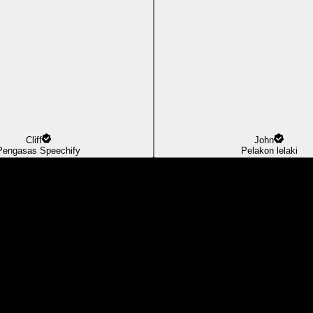
Cliff
John
Pengasas Speechify
Pelakon lelaki