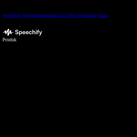
Speechify Memperkenalkan Ciri Dikte Penaipan Suara
Tulis 5× lebih pantas dengan menaip menggunakan suara
Produk
Ketahui Lebih Lanjut