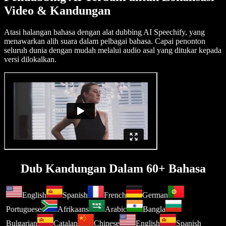
Video & Kandungan
Atasi halangan bahasa dengan alat dubbing AI Speechify, yang
menawarkan alih suara dalam pelbagai bahasa. Capai penonton
seluruh dunia dengan mudah melalui audio asal yang ditukar kepada
versi dilokalkan.
Dub Kandungan Dalam 60+ Bahasa
English
Spanish
French
German
Portuguese
Afrikaans
Arabic
Bangla
Bulgarian
Catalan
Chinese
English
Spanish