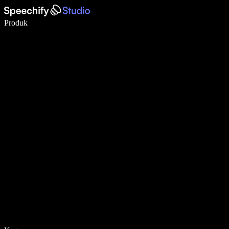
Tulis 5× lebih pantas dengan menaip menggunakan suara
Produk
Ketahui Lebih Lanjut