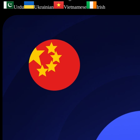
Urdu
Ukrainian
Vietnamese
Irish