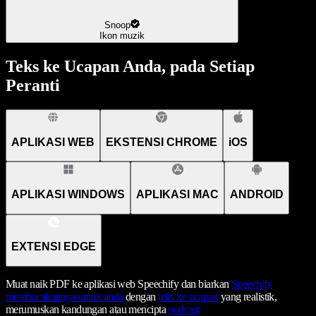
Snoop
Ikon muzik
Teks ke Ucapan Anda, pada Setiap
Peranti
APLIKASI WEB
EKSTENSI CHROME
iOS
APLIKASI WINDOWS
APLIKASI MAC
ANDROID
EXTENSI EDGE
Muat naik PDF ke aplikasi web Speechify dan biarkan
Speechify
membacakannya untuk anda
dengan
teks ke ucapan
yang realistik,
merumuskan kandungan atau mencipta
podcast