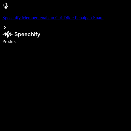
Speechify Memperkenalkan Ciri Dikte Penaipan Suara
Tulis 5× lebih pantas dengan menaip menggunakan suara
Produk
Ketahui Lebih Lanjut