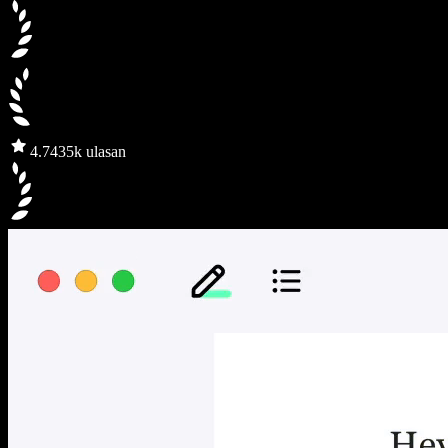
4.7
435k ulasan