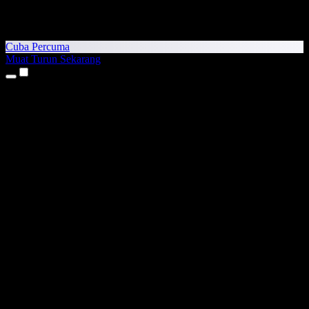
Cuba Percuma
Muat Turun Sekarang
Produk
Teks kepada Pertuturan
Aplikasi iPhone & iPad
Aplikasi Android
Sambungan Chrome
Sambungan Edge
Aplikasi Web
Aplikasi Mac
Aplikasi Windows