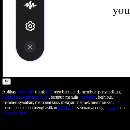
Aplikasi
Speechify
untuk
iOS
membantu anda membuat penyelidikan,
membaca
,
membentangkan
, bertutur, menulis,
mendikte
, berhibur,
memberi syarahan, membuat kuiz, melayari internet, merumuskan,
mencatat nota dan menghasilkan
podcast
— semuanya dengan
suara
dan
teks ke ucapan