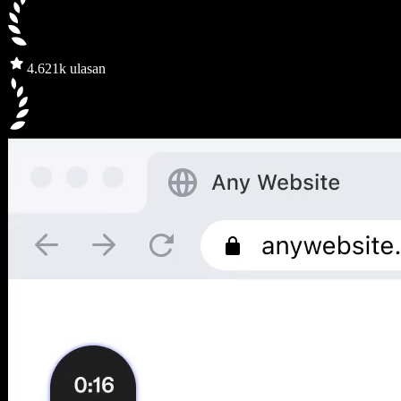
4.6
21k ulasan