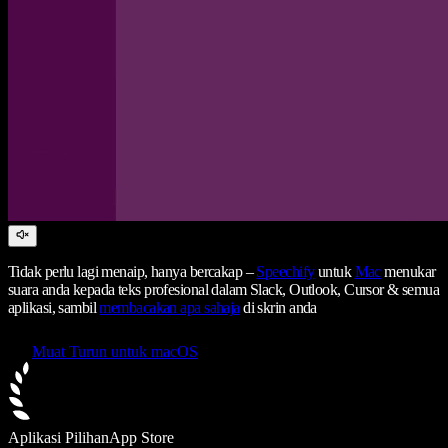
Tidak perlu lagi menaip, hanya bercakap –
Speechify
untuk
Mac
menukar
suara anda kepada teks profesional dalam Slack, Outlook, Cursor & semua
aplikasi, sambil
membacakan apa sahaja
di skrin anda
Muat Turun untuk macOS
Aplikasi Pilihan
App Store