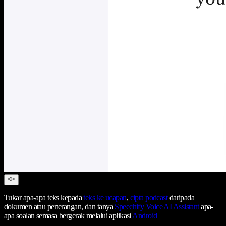
Tukar apa-apa teks kepada
teks ke ucapan
,
cipta podcast
daripada
dokumen atau penerangan, dan tanya
Speechify Voice AI Assistant
apa-
apa soalan semasa bergerak melalui aplikasi
Android