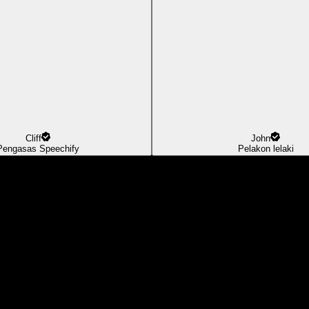
Cliff
John
Pengasas Speechify
Pelakon lelaki