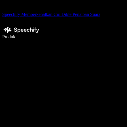
Speechify Memperkenalkan Ciri Dikte Penaipan Suara
Tulis 5× lebih pantas dengan menaip menggunakan suara
Produk
Ketahui Lebih Lanjut