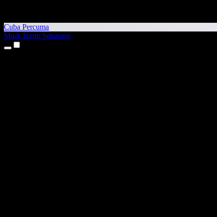
Cuba Percuma
Muat Turun Sekarang
Produk
Teks kepada Pertuturan
Aplikasi iPhone & iPad
Aplikasi Android
Sambungan Chrome
Sambungan Edge
Aplikasi Web
Aplikasi Mac
Aplikasi Windows