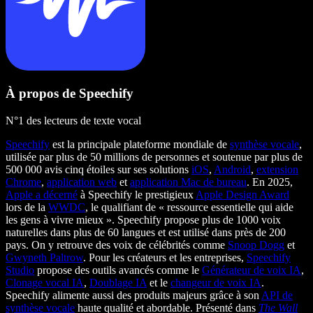
À propos de Speechify
N°1 des lecteurs de texte vocal
Speechify
est la principale plateforme mondiale de
synthèse vocale
,
utilisée par plus de 50 millions de personnes et soutenue par plus de
500 000 avis cinq étoiles sur ses solutions
iOS
,
Android
,
extension
Chrome
,
application web
et
application Mac de bureau
. En 2025,
Apple a décerné
à Speechify le prestigieux
Apple Design Award
lors de la
WWDC
, le qualifiant de « ressource essentielle qui aide
les gens à vivre mieux ». Speechify propose plus de 1000 voix
naturelles dans plus de 60 langues et est utilisé dans près de 200
pays. On y retrouve des voix de célébrités comme
Snoop Dogg
et
Gwyneth Paltrow
. Pour les créateurs et les entreprises,
Speechify
Studio
propose des outils avancés comme le
Générateur de voix IA
,
Clonage vocal IA
,
Doublage IA
et le
changeur de voix IA
.
Speechify alimente aussi des produits majeurs grâce à son
API de
synthèse vocale
haute qualité et abordable. Présenté dans
The Wall