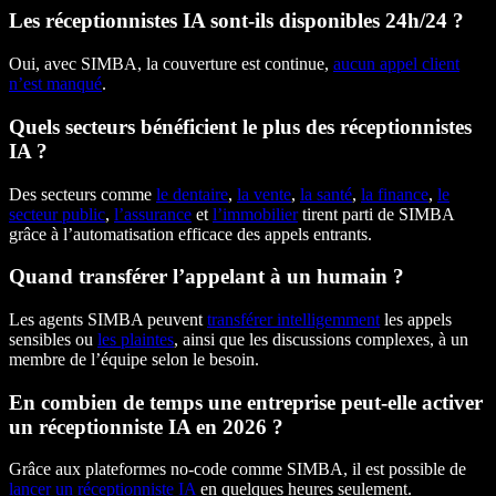
Les réceptionnistes IA sont-ils disponibles 24h/24 ?
Oui, avec SIMBA, la couverture est continue,
aucun appel client
n’est manqué
.
Quels secteurs bénéficient le plus des réceptionnistes
IA ?
Des secteurs comme
le dentaire
,
la vente
,
la santé
,
la finance
,
le
secteur public
,
l’assurance
et
l’immobilier
tirent parti de SIMBA
grâce à l’automatisation efficace des appels entrants.
Quand transférer l’appelant à un humain ?
Les agents SIMBA peuvent
transférer intelligemment
les appels
sensibles ou
les plaintes
, ainsi que les discussions complexes, à un
membre de l’équipe selon le besoin.
En combien de temps une entreprise peut-elle activer
un réceptionniste IA en 2026 ?
Grâce aux plateformes no-code comme SIMBA, il est possible de
lancer un réceptionniste IA
en quelques heures seulement.