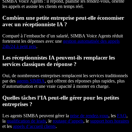
SIMBA Voice Agents : il répond, planifie les rendez-vous, oriente
les appels et assiste les clients en temps réel.
Combien une petite entreprise peut-elle économiser
avec un réceptionniste IA ?
Comparé à l’embauche d’un salarié, SIMBA Voice Agents réduit
fortement les dépenses avec une
gestion automatisée des appels
24h/24 à petit prix
.
Les réceptionnistes IA peuvent-ils remplacer les
services classiques de réponse ?
Oui, de nombreuses entreprises remplacent les services traditionnels
par des
agents SIMBA
, qui offrent des réponses plus rapides, plus
d’automatisation et une vraie capacité à monter en charge.
Quelles tâches l’IA peut-elle gérer pour les petites
entreprises ?
Les agents SIMBA peuvent gérer la
prise de rendez-vous
, les
FAQ
,
la
qualification de leads
, le
routage d’appels
, le
support hors horaires
et les
appels d’accueil clients
.