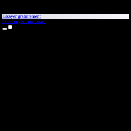
Essayer gratuitement
Télécharger maintenant
Produits
Synthèse vocale
Apps iPhone et iPad
App Android
Extension Chrome
Extension Edge
Application web
App Mac
App Windows