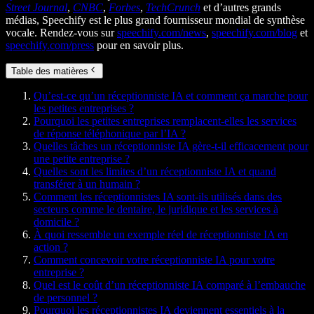
Street Journal
,
CNBC
,
Forbes
,
TechCrunch
et d’autres grands
médias, Speechify est le plus grand fournisseur mondial de synthèse
vocale. Rendez-vous sur
speechify.com/news
,
speechify.com/blog
et
speechify.com/press
pour en savoir plus.
Table des matières
Qu’est-ce qu’un réceptionniste IA et comment ça marche pour
les petites entreprises ?
Pourquoi les petites entreprises remplacent-elles les services
de réponse téléphonique par l’IA ?
Quelles tâches un réceptionniste IA gère-t-il efficacement pour
une petite entreprise ?
Quelles sont les limites d’un réceptionniste IA et quand
transférer à un humain ?
Comment les réceptionnistes IA sont-ils utilisés dans des
secteurs comme le dentaire, le juridique et les services à
domicile ?
À quoi ressemble un exemple réel de réceptionniste IA en
action ?
Comment concevoir votre réceptionniste IA pour votre
entreprise ?
Quel est le coût d’un réceptionniste IA comparé à l’embauche
de personnel ?
Pourquoi les réceptionnistes IA deviennent essentiels à la