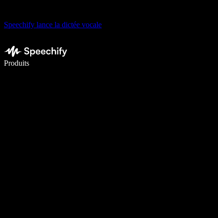
Speechify lance la dictée vocale
Écrivez 5× plus vite grâce à la dictée vocale
Produits
En savoir plus