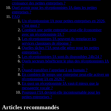
croissance des petites entreprises ?
Quel avenir pour les réceptionnistes IA dans les petites
entreprises ?
FAQ
Un réceptionniste IA pour petites entreprises en 2026,
c’est quoi ?
Combien une petite entreprise peut-elle économiser
avec un réceptionniste IA ?
Les réceptionnistes IA peuvent-ils remplacer les
services classiques de réponse ?
Quelles tâches l’IA peut-elle gérer pour les petites
entreprises ?
Les réceptionnistes IA sont-ils disponibles 24h/24 ?
Quels secteurs bénéficient le plus des réceptionnistes IA
?
Quand transférer l’appelant à un humain ?
En combien de temps une entreprise peut-elle activer un
réceptionniste IA en 2026 ?
En quoi un réceptionniste IA vaut-il mieux que la
messagerie vocale ?
Pourquoi l’IA devient-elle incontournable pour les
petites entreprises ?
Articles recommandés