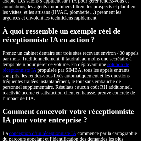
adapté. Les salons s’appuient sur l’IA pour gérer rendez-vous et
annulations, les agents immobiliers filtrent les prospects et planifient
les visites, et les artisans (HVAC, plomberie…) prennent les
urgences et envoient les techniciens rapidement.
À quoi ressemble un exemple réel de
réceptionniste IA en action ?
Prenez un cabinet dentaire sur trois sites recevant environ 400 appels
par mois. Traditionnellement, il faudrait au moins une secrétaire à
temps plein pour gérer ce volume. En déployant une
solution de
réceptionniste IA
propulsée par SIMBA, tous les appels entrants
sont pris, les rendez-vous fixés automatiquement et les questions
fréquentes traitées instantanément, le tout sans embauche de
personnel supplémentaire. Résultats : aucun coût RH additionnel,
réactivité accrue et satisfaction client en hausse, preuve concrète de
l’impact de l’IA.
Comment concevoir votre réceptionniste
IA pour votre entreprise ?
La
conception d’un réceptionniste IA
commence par la cartographie
du parcours appelant et l’identification des demandes les plus