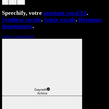
Speechify, votre
assistant vocal IA
.
Synthèse vocale
.
Saisie vocale
.
Réponses
instantanées
.
Essayer gratuitement
Gwyneth
Actrice