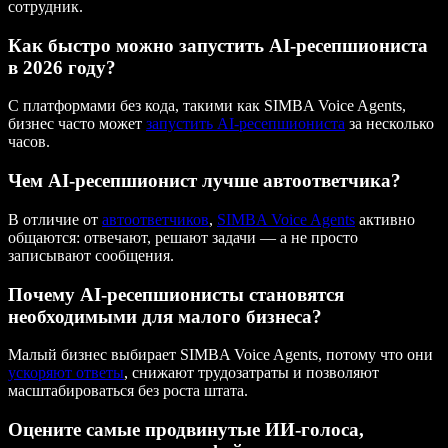
сотрудник.
Как быстро можно запустить AI-ресепшиониста
в 2026 году?
С платформами без кода, такими как SIMBA Voice Agents,
бизнес часто может
запустить AI-ресепшиониста
за несколько
часов.
Чем AI-ресепшионист лучше автоответчика?
В отличие от
автоответчиков
,
SIMBA Voice Agents
активно
общаются: отвечают, решают задачи — а не просто
записывают сообщения.
Почему AI-ресепшионисты становятся
необходимыми для малого бизнеса?
Малый бизнес выбирает SIMBA Voice Agents, потому что они
ускоряют ответы
, снижают трудозатраты и позволяют
масштабироваться без роста штата.
Оцените самые продвинутые ИИ‑голоса,