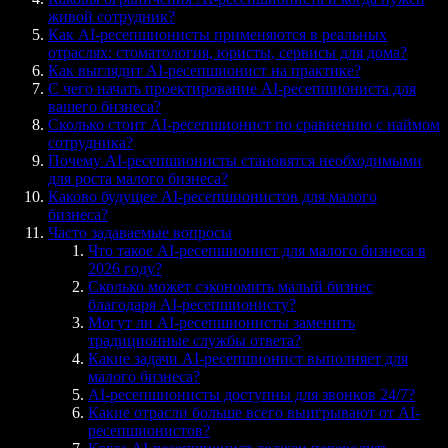
живой сотрудник?
Как AI-ресепшионисты применяются в реальных
отраслях: стоматология, юристы, сервисы для дома?
Как выглядит AI-ресепшионист на практике?
С чего начать проектирование AI-ресепшиониста для
вашего бизнеса?
Сколько стоит AI-ресепшионист по сравнению с наймом
сотрудника?
Почему AI-ресепшионисты становятся необходимыми
для роста малого бизнеса?
Каково будущее AI-ресепшионистов для малого
бизнеса?
Часто задаваемые вопросы
Что такое AI-ресепшионист для малого бизнеса в
2026 году?
Сколько может сэкономить малый бизнес
благодаря AI-ресепшионисту?
Могут ли AI-ресепшионисты заменить
традиционные службы ответа?
Какие задачи AI-ресепшионист выполняет для
малого бизнеса?
AI-ресепшионисты доступны для звонков 24/7?
Какие отрасли больше всего выигрывают от AI-
ресепшионистов?