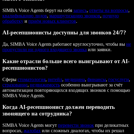
SIMBA Voice Agents берут на себя
запись
,
ответы на вопросы
,
квалификацию лидов
,
маршрутизацию звонков
,
ночную
обработку
и
приём новых клиентов
.
AI-ресепшионисты доступны для звонков 24/7?
Да, SIMBA Voice Agents работают круглосуточно, чтобы вы
не
пропустили ни одного входящего звонка
или заявки.
Какие отрасли больше всего выигрывают от AI-
ресепшионистов?
Сферы
стоматология
,
ритейл
,
медицина
,
финансы
,
госуслуги
,
страхование
,
недвижимость
особенно выигрывают за счёт
автоматизации повторяющихся входящих звонков с помощью
SIMBA Voice Agents.
Когда AI-ресепшионист должен переводить
звонящего на сотрудника?
SIMBA Voice Agents могут
перевести звонок
при деликатных
вопросах,
жалобах
или сложных диалогах, чтобы их решал