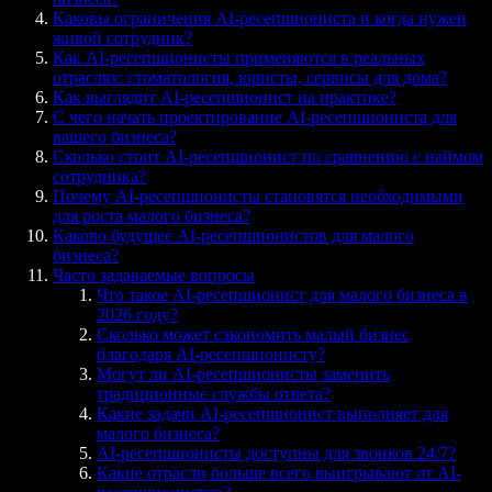
Каковы ограничения AI-ресепшиониста и когда нужен
живой сотрудник?
Как AI-ресепшионисты применяются в реальных
отраслях: стоматология, юристы, сервисы для дома?
Как выглядит AI-ресепшионист на практике?
С чего начать проектирование AI-ресепшиониста для
вашего бизнеса?
Сколько стоит AI-ресепшионист по сравнению с наймом
сотрудника?
Почему AI-ресепшионисты становятся необходимыми
для роста малого бизнеса?
Каково будущее AI-ресепшионистов для малого
бизнеса?
Часто задаваемые вопросы
Что такое AI-ресепшионист для малого бизнеса в
2026 году?
Сколько может сэкономить малый бизнес
благодаря AI-ресепшионисту?
Могут ли AI-ресепшионисты заменить
традиционные службы ответа?
Какие задачи AI-ресепшионист выполняет для
малого бизнеса?
AI-ресепшионисты доступны для звонков 24/7?
Какие отрасли больше всего выигрывают от AI-