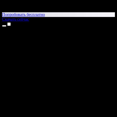
Попробовать бесплатно
Скачать сейчас
Продукты
Текст в речь
Приложение для iPhone и iPad
Приложение для Android
Расширение для Chrome
Расширение для Edge
Веб-приложение
Приложение для Mac
Приложение для Windows