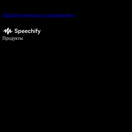
Speechify запускает голосовой ввод
Пишите в 5 раз быстрее с помощью голосового ввода
Продукты
Узнать больше