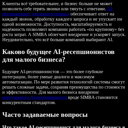
Клиенты всё требовательнее, и бизнес больше не может
позволить себе терять звонки или тянуть с ответами.
AI-
ресепшионист для малого бизнеса
обеспечивает ответ на
каждый звонок, обработку каждого запроса и не упускает ни
одной возможности. Доступность, масштабируемость и
надёжность позволяют компании работать «по крупному» без
роста затрат. А SIMBA облегчает внедрение и ускоряет запуск.
Неудивительно, что всё больше компаний выбирают AI.
Каково будущее AI-ресепшионистов
для малого бизнеса?
Будущее AI-ресепшионистов — это более глубокие
интеграции, более умные диалоги и максимум
автоматизации. По мере развития технологий системы смогут
решать сложные задачи, сохраняя преимущества по стоимости
и эффективности. Для малого бизнеса внедрение
виртуального AI-ресепшиониста
вроде SIMBA становится
конкурентным стандартом.
Часто задаваемые вопросы
Что такое AI-ресепшионист для малого бизнеса в