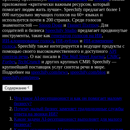
приложение «критически важным ресурсом, который
помогает людям жить лучше». Speechify предлагает более 1
000 натурально звучащих голосов на 60+ языках и
используется почти в 200 странах. Среди голосов
знаменитостей —
Snoop Dogg
и
Гвинет Пэлтроу
. Для
создателей и бизнеса
Speechify Studio
предлагает продвинутые
инструменты, такие как
генератор голосов на ИИ
,
ИИ‑клонирование голоса
,
ИИ‑дубляж
и
ИИ‑изменение
голоса
. Speechify также интегрируется в ведущие продукты с
помощью своего высококачественного и доступного
API
синтеза речи
. О нас писали в
The Wall Street Journal
,
CNBC
,
Forbes
,
TechCrunch
и других крупных СМИ: Speechify —
крупнейший поставщик услуг синтеза речи в мире.
Подробнее на
speechify.com/news
,
speechify.com/blog
и
speechify.com/press
.
Содержание
Что такое AI-ресепшионист и как он помогает малому
бизнесу?
Почему малый бизнес заменяет традиционные службы
ответа на звонки ИИ?
Какие задачи AI-ресепшионист выполняет для малого
бизнеса?
Каковы ограничения AI-ресепшиониста и когда нужен