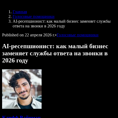
Speechify для DSA
Голосовые агенты SIMBA
Главная
Speechify для разработчиков
Голосовые помощники
AI-ресепшионист: как малый бизнес заменяет службы
ответа на звонки в 2026 году
Published on
22 апреля 2026 г.
•
Голосовые помощники
AI-ресепшионист: как малый бизнес
заменяет службы ответа на звонки в
2026 году
Клифф Вайцман