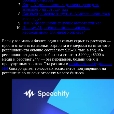
ресепшионистов?
Когда AI-ресепшионист должен переводить
звонящего на сотрудника?
Как быстро можно запустить AI-ресепшиониста в
2026 году?
Чем AI-ресепшионист лучше автоответчика?
Почему AI-ресепшионисты становятся
необходимыми для малого бизнеса?
Если у вас малый бизнес, один из самых скрытых расходов —
просто отвечать на звонки. Зарплата и издержки на штатного
ресепшиониста обычно составляют $35–50 тыс. в год. AI-
ресепшионист для малого бизнеса стоит от $200 до $500 в
месяц и работает 24/7 — без перерывов, больничных и
пропущенных звонков. Эта разница в
стоимости сотрудника и
ИИ
быстро делает голосовых ассистентов популярными на
ресепшене во многих отраслях малого бизнеса.