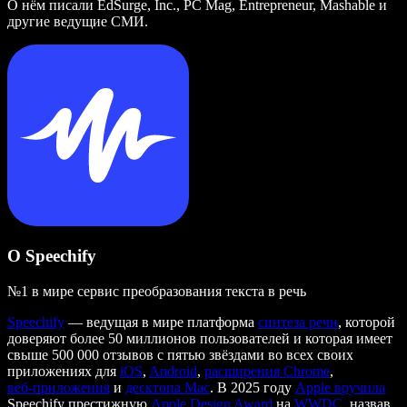
О нём писали EdSurge, Inc., PC Mag, Entrepreneur, Mashable и
другие ведущие СМИ.
О Speechify
№1 в мире сервис преобразования текста в речь
Speechify
— ведущая в мире платформа
синтеза речи
, которой
доверяют более 50 миллионов пользователей и которая имеет
свыше 500 000 отзывов с пятью звёздами во всех своих
приложениях для
iOS
,
Android
,
расширения Chrome
,
веб‑приложения
и
десктопа Mac
. В 2025 году
Apple вручила
Speechify престижную
Apple Design Award
на
WWDC
, назвав