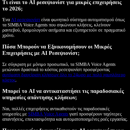
Τι είναι το AI ρεσεψιονίστ για μικρές επιχειρήσεις
το 2026;
Ένα
AI ρεσεψιονίστ
είναι φωνητικό σύστημα αυτοματισμού όπως
τα SIMBA Voice Agents που σηκώνουν κλήσεις, κλείνουν
ραντεβού, δρομολογούν αιτήματα και εξυπηρετούν σε πραγματικό
χρόνο.
Πόσα Μπορούν να Εξοικονομήσουν οι Μικρές
Επιχειρήσεις με AI Ρεσεψιονίστ;
Σε σύγκριση με μόνιμο προσωπικό, τα SIMBA Voice Agents
μειώνουν δραστικά το κόστος ρεσεψιονίστ προσφέροντας
αυτόματη διαχείριση κλήσεων όλο το 24ωρο με πολύ χαμηλότερο
κόστος
.
Μπορεί το AI να αντικαταστήσει τις παραδοσιακές
υπηρεσίες απάντησης κλήσεων;
Ναι, πολλές επιχειρήσεις αντικαθιστούν τις παραδοσιακές
υπηρεσίες με
SIMBA Voice Agents
γιατί προσφέρουν ταχύτερες
απαντήσεις, επεκτασιμότητα και αυτοματοποιημένες ροές εργασίας.