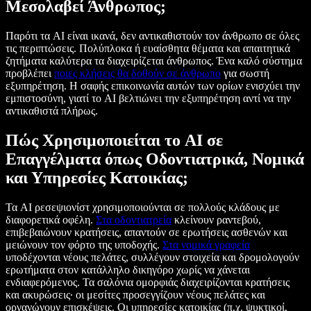
Μεσολαβεί Άνθρωπος;
Παρότι τα AI είναι ικανά, δεν αντικαθιστούν τον άνθρωπο σε όλες
τις περιπτώσεις. Πολύπλοκα ή ευαίσθητα θέματα και απαιτητικά
ζητήματα καλύτερα τα διαχειρίζεται άνθρωπος. Ένα καλό σύστημα
προβλέπει
ποιες κλήσεις θα δοθούν σε άνθρωπο
για σωστή
εξυπηρέτηση. Η σαφής επικοινωνία αυτών των ορίων ενισχύει την
εμπιστοσύνη, γιατί το AI βελτιώνει την εξυπηρέτηση αντί να την
αντικαθιστά πλήρως.
Πώς Χρησιμοποιείται το AI σε
Επαγγέλματα όπως Οδοντιατρικά, Νομικά
και Υπηρεσίες Κατοικίας;
Τα AI ρεσεψιονίστ χρησιμοποιούνται σε πολλούς κλάδους με
διαφορετικά οφέλη.
Στα οδοντιατρεία
κλείνουν ραντεβού,
επιβεβαιώνουν κρατήσεις, απαντούν σε ερωτήσεις ασθενών και
μειώνουν τον φόρτο της υποδοχής.
Στα νομικά γραφεία
υποδέχονται νέους πελάτες, συλλέγουν στοιχεία και δρομολογούν
ερωτήματα στον κατάλληλο δικηγόρο χωρίς να χάνεται
ενδιαφερόμενος. Τα σαλόνια ομορφιάς διαχειρίζονται κρατήσεις
και ακυρώσεις· οι μεσίτες προσεγγίζουν νέους πελάτες και
οργανώνουν επισκέψεις. Οι υπηρεσίες κατοικίας (π.χ. ψυκτικοί,