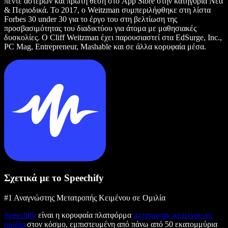
πέντε αστέρων και πρώτη θέση στο App Store στην κατηγορία Νέα
& Περιοδικά. Το 2017, ο Weitzman συμπεριλήφθηκε στη λίστα
Forbes 30 under 30 για το έργο του στη βελτίωση της
προσβασιμότητας του διαδικτύου για άτομα με μαθησιακές
δυσκολίες. Ο Cliff Weitzman έχει παρουσιαστεί στα EdSurge, Inc.,
PC Mag, Entrepreneur, Mashable και σε άλλα κορυφαία μέσα.
Σχετικά με το Speechify
#1 Αναγνώστης Μετατροπής Κειμένου σε Ομιλία
Speechify
είναι η κορυφαία πλατφόρμα
μετατροπής κειμένου σε
ομιλία
στον κόσμο, εμπιστευμένη από πάνω από 50 εκατομμύρια