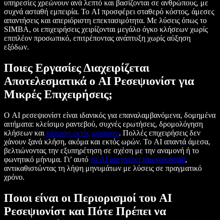
υπηρεσίες χρεώνουν ανά λεπτό και βασίζονται σε ανθρώπους, με
συχνά ασταθή εμπειρία. Το AI προσφέρει σταθερό κόστος, άμεσες
απαντήσεις και απεριόριστη επεκτασιμότητα. Με λύσεις όπως το
SIMBA, οι επιχειρήσεις χειρίζονται μεγάλο όγκο κλήσεων χωρίς
επιπλέον προσωπικό, επιτρέποντας ανάπτυξη χωρίς αύξηση
εξόδων.
Ποιες Εργασίες Διαχειρίζεται
Αποτελεσματικά ο AI Ρεσεψιονίστ για
Μικρές Επιχειρήσεις;
Ο AI ρεσεψιονίστ είναι ιδανικός για επαναλαμβανόμενα, δομημένα
αιτήματα: κλείσιμο ραντεβού, συχνές ερωτήσεις, δρομολόγηση
κλήσεων και
κάλυψη εκτός ωραρίου
. Πολλές επιχειρήσεις δεν
χάνουν ξανά κλήση, ακόμα και εκτός ωρών. Το AI απαντά άμεσα,
βελτιώνοντας την εξυπηρέτηση σε σχέση με την αναμονή ή το
φωνητικό μήνυμα. Γι’ αυτό
το AI υπερτερεί του voicemail
,
αντικαθιστώντας τη λήψη μηνυμάτων με λύσεις σε πραγματικό
χρόνο.
Ποιοι είναι οι Περιορισμοί του AI
Ρεσεψιονίστ και Πότε Πρέπει να