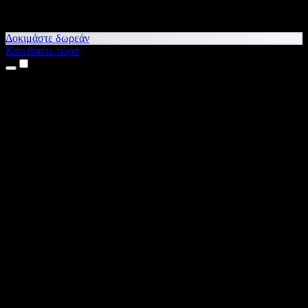
Δοκιμάστε δωρεάν
Κατεβάστε τώρα
Προϊόντα
Κείμενο σε Ομιλία
Εφαρμογές για iPhone & iPad
Εφαρμογή για Android
Επέκταση για Chrome
Επέκταση για Edge
Web εφαρμογή
Εφαρμογή για Mac
Εφαρμογή για Windows