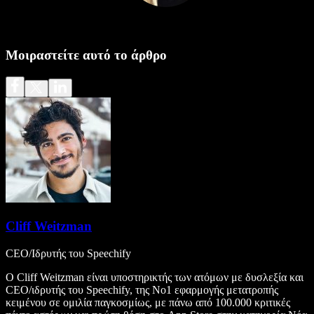
Μοιραστείτε αυτό το άρθρο
Cliff Weitzman
CEO/Ιδρυτής του Speechify
Ο Cliff Weitzman είναι υποστηρικτής των ατόμων με δυσλεξία και
CEO/ιδρυτής του Speechify, της Νο1 εφαρμογής μετατροπής
κειμένου σε ομιλία παγκοσμίως, με πάνω από 100.000 κριτικές