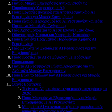
Γιατί οι Μικρές Επιχειρήσεις Αντικαθιστούν τις
Παραδοσιακές Υπηρεσίες με AI;
Ποιες Εργασίες Διαχειρίζεται Αποτελεσματικά ο AI
Ρεσεψιονίστ για Μικρές Επιχειρήσεις;
Ποιοι είναι οι Περιορισμοί του AI Ρεσεψιονίστ και Πότε
Πρέπει να Μεσολαβεί Άνθρωπος;
Πώς Χρησιμοποιείται το AI σε Επαγγέλματα όπως
Οδοντιατρικά, Νομικά και Υπηρεσίες Κατοικίας;
Ποιο Είναι ένα Πραγματικό Παράδειγμα Χρήσης AI
Ρεσεψιονίστ;
Πώς Ξεκινάτε να Σχεδιάζετε AI Ρεσεψιονίστ για την
Επιχείρησή σας;
Πόσο Κοστίζει το AI σε Σύγκριση με Πρόσληψη
Προσωπικού;
Γιατί το AI Ρεσεψιονίστ Γίνεται Απαραίτητο για την
Ανάπτυξη Μικρών Επιχειρήσεων;
Ποιο Είναι το Μέλλον των AI Ρεσεψιονίστ για Μικρές
Επιχειρήσεις;
Συχνές Ερωτήσεις
Τι είναι το AI ρεσεψιονίστ για μικρές επιχειρήσεις το
2026;
Πόσα Μπορούν να Εξοικονομήσουν οι Μικρές
Επιχειρήσεις με AI Ρεσεψιονίστ;
Μπορεί το AI να αντικαταστήσει τις παραδοσιακές
υπηρεσίες απάντησης κλήσεων;