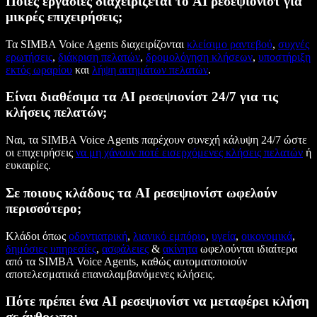
Ποιες εργασίες διαχειρίζεται το AI ρεσεψιονίστ για
μικρές επιχειρήσεις;
Τα SIMBA Voice Agents διαχειρίζονται
κλείσιμο ραντεβού
,
συχνές
ερωτήσεις
,
διάκριση πελατών
,
δρομολόγηση κλήσεων
,
υποστήριξη
εκτός ωραρίου
και
λήψη αιτημάτων πελατών
.
Είναι διαθέσιμα τα AI ρεσεψιονίστ 24/7 για τις
κλήσεις πελατών;
Ναι, τα SIMBA Voice Agents παρέχουν συνεχή κάλυψη 24/7 ώστε
οι επιχειρήσεις
να μη χάνουν ποτέ εισερχόμενες κλήσεις πελατών
ή
ευκαιρίες.
Σε ποιους κλάδους τα AI ρεσεψιονίστ ωφελούν
περισσότερο;
Κλάδοι όπως
οδοντιατρική
,
λιανικό εμπόριο
,
υγεία
,
οικονομικά
,
δημόσιες υπηρεσίες
,
ασφάλειες
&
ακίνητα
ωφελούνται ιδιαίτερα
από τα SIMBA Voice Agents, καθώς αυτοματοποιούν
αποτελεσματικά επαναλαμβανόμενες κλήσεις.
Πότε πρέπει ένα AI ρεσεψιονίστ να μεταφέρει κλήση
σε άνθρωπο;