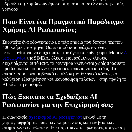
υδραυλικοί) λαμβάνουν άμεσα αιτήματα και στέλνουν τεχνικούς
γρήγορα.
Ποιο Είναι ένα Πραγματικό Παράδειγμα
Χρήσης AI Ρεσεψιονίστ;
Σκεφτείτε ένα οδοντιατρείο με τρία σημεία που δέχεται περίπου
400 κλήσεις τον μήνα. Θα απαιτούσε τουλάχιστον έναν
ρεσεψιονίστ για να διαχειριστεί τον όγκο σε κάθε χώρο. Με τον
AI
ρεσεψιονίστ
της SIMBA, όλες οι εισερχόμενες κλήσεις
διαχειρίζονται αυτόματα, τα ραντεβού κλείνονται χωρίς πρόσθετο
προσωπικό και οι συχνές ερωτήσεις απαντώνται αμέσως. Το
αποτέλεσμα είναι μηδενικό επιπλέον μισθολογικό κόστος και
καλύτερη εξυπηρέτηση και ικανοποίηση πελατών - στην πράξη το
AI κάνει τη διαφορά.
Πώς Ξεκινάτε να Σχεδιάζετε AI
Ρεσεψιονίστ για την Επιχείρησή σας;
Η διαδικασία
σχεδιασμού AI ρεσεψιονίστ
ξεκινά με τη
χαρτογράφηση της ροής των κλήσεών σας και των βασικών
αιτημάτων των πελατών. Έπειτα, φτιάχνετε ερωτήσεις και γνώση