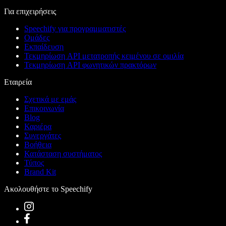
Για επιχειρήσεις
Speechify για προγραμματιστές
Ομάδες
Εκπαίδευση
Τεκμηρίωση API μετατροπής κειμένου σε ομιλία
Τεκμηρίωση API φωνητικών πρακτόρων
Εταιρεία
Σχετικά με εμάς
Επικοινωνία
Blog
Καριέρα
Συνεργάτες
Βοήθεια
Κατάσταση συστήματος
Τύπος
Brand Kit
Ακολουθήστε το Speechify