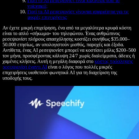
Γιατί το AI ρεσεψιονίστ είναι καλύτερο από το
voicemail;
Γιατί τα AI ρεσεψιονίστ γίνονται απαραίτητα για τις
μικρές επιχειρήσεις;
Αν έχετε μικρή επιχείρηση, ένα από τα μεγαλύτερα κρυφά κόστη
είναι το απλό «σήκωμα» του τηλεφώνου. Ένας ανθρώπινος
ρεσεψιονίστ πλήρους απασχόλησης κοστίζει συνήθως $35.000–
50.000 ετησίως, αν υπολογιστούν μισθός, παροχές και έξοδα.
Αντίθετα, ένας AI ρεσεψιονίστ μπορεί να κοστίσει μόλις $200–500
τον μήνα, προσφέροντας κάλυψη 24/7 χωρίς διαλείμματα, άδειες ή
χαμένες κλήσεις. Αυτή η μεγάλη διαφορά στο
κόστος πρόσληψης
ρεσεψιονίστ έναντι AI
είναι ο λόγος που πολλές μικρές
επιχειρήσεις υιοθετούν φωνητικά AI για τη διαχείριση της
υποδοχής τους.