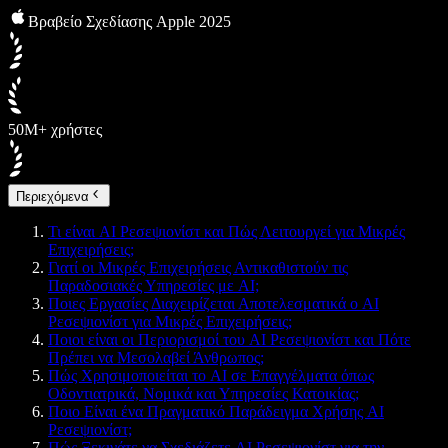
Βραβείο Σχεδίασης Apple 2025
50M+ χρήστες
Περιεχόμενα
Τι είναι AI Ρεσεψιονίστ και Πώς Λειτουργεί για Μικρές
Επιχειρήσεις;
Γιατί οι Μικρές Επιχειρήσεις Αντικαθιστούν τις
Παραδοσιακές Υπηρεσίες με AI;
Ποιες Εργασίες Διαχειρίζεται Αποτελεσματικά ο AI
Ρεσεψιονίστ για Μικρές Επιχειρήσεις;
Ποιοι είναι οι Περιορισμοί του AI Ρεσεψιονίστ και Πότε
Πρέπει να Μεσολαβεί Άνθρωπος;
Πώς Χρησιμοποιείται το AI σε Επαγγέλματα όπως
Οδοντιατρικά, Νομικά και Υπηρεσίες Κατοικίας;
Ποιο Είναι ένα Πραγματικό Παράδειγμα Χρήσης AI
Ρεσεψιονίστ;
Πώς Ξεκινάτε να Σχεδιάζετε AI Ρεσεψιονίστ για την