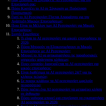
Επιχείρησή σας;
Πόσο Κοστίζει το AI σε Σύγκριση με Πρόσληψη
Προσωπικού;
Γιατί το AI Ρεσεψιονίστ Γίνεται Απαραίτητο για την
Ανάπτυξη Μικρών Επιχειρήσεων;
Ποιο Είναι το Μέλλον των AI Ρεσεψιονίστ για Μικρές
Επιχειρήσεις;
Συχνές Ερωτήσεις
Τι είναι το AI ρεσεψιονίστ για μικρές επιχειρήσεις το
2026;
Πόσα Μπορούν να Εξοικονομήσουν οι Μικρές
Επιχειρήσεις με AI Ρεσεψιονίστ;
Μπορεί το AI να αντικαταστήσει τις παραδοσιακές
υπηρεσίες απάντησης κλήσεων;
Ποιες εργασίες διαχειρίζεται το AI ρεσεψιονίστ για
μικρές επιχειρήσεις;
Είναι διαθέσιμα τα AI ρεσεψιονίστ 24/7 για τις
κλήσεις πελατών;
Σε ποιους κλάδους τα AI ρεσεψιονίστ ωφελούν
περισσότερο;
Πότε πρέπει ένα AI ρεσεψιονίστ να μεταφέρει κλήση
σε άνθρωπο;
Πόσο γρήγορα μπορεί μια επιχείρηση να εγκαταστήσει
AI ρεσεψιονίστ το 2026;