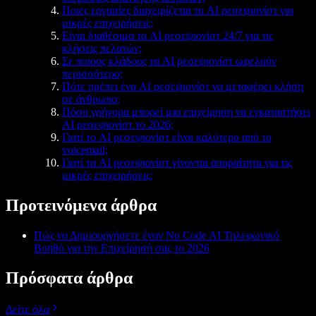
Ποιες εργασίες διαχειρίζεται το AI ρεσεψιονίστ για
μικρές επιχειρήσεις;
Είναι διαθέσιμα τα AI ρεσεψιονίστ 24/7 για τις
κλήσεις πελατών;
Σε ποιους κλάδους τα AI ρεσεψιονίστ ωφελούν
περισσότερο;
Πότε πρέπει ένα AI ρεσεψιονίστ να μεταφέρει κλήση
σε άνθρωπο;
Πόσο γρήγορα μπορεί μια επιχείρηση να εγκαταστήσει
AI ρεσεψιονίστ το 2026;
Γιατί το AI ρεσεψιονίστ είναι καλύτερο από το
voicemail;
Γιατί τα AI ρεσεψιονίστ γίνονται απαραίτητα για τις
μικρές επιχειρήσεις;
Προτεινόμενα άρθρα
Πώς να Δημιουργήσετε έναν No Code AI Τηλεφωνικό
Βοηθό για την Επιχείρησή σας το 2026
Πρόσφατα άρθρα
Δείτε όλα