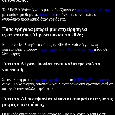
Τα SIMBA Voice Agents μπορούν έξυπνα να
μεταφέρουν κλήσεις
με ευαίσθητα θέματα,
παράπονα
ή σύνθετες συνομιλίες σε
ανθρώπινο προσωπικό όταν χρειάζεται.
Πόσο γρήγορα μπορεί μια επιχείρηση να
εγκαταστήσει AI ρεσεψιονίστ το 2026;
Με no-code πλατφόρμες όπως τα SIMBA Voice Agents, οι
επιχειρήσεις μπορούν
να στήσουν έναν AI ρεσεψιονίστ
μέσα σε
λίγες ώρες.
Γιατί το AI ρεσεψιονίστ είναι καλύτερο από το
voicemail;
Σε αντίθεση με τα
συστήματα voicemail
, τα
SIMBA Voice Agents
συνομιλούν ενεργά, απαντούν και διεκπεραιώνουν εργασίες αντί να
καταγράφουν απλώς μηνύματα.
Γιατί τα AI ρεσεψιονίστ γίνονται απαραίτητα για τις
μικρές επιχειρήσεις;
Οι μικρές επιχειρήσεις υιοθετούν τα SIMBA Voice Agents γιατί