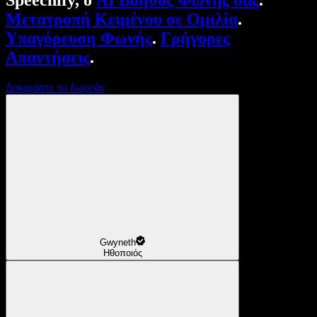
Speechify, ο
AI Βοηθός Φωνής σας
.
Μετατροπή Κειμένου σε Ομιλία
.
Υπαγόρευση Φωνής
.
Γρήγορες
Απαντήσεις
.
Δοκιμάστε το δωρεάν
Gwyneth
Ηθοποιός