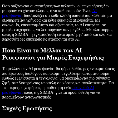
Όσο αυξάνονται οι απαιτήσεις των πελατών, οι επιχειρήσεις δεν
μπορούν να χάνουν κλήσεις ή να καθυστερούν. Ένας
AI
ρεσεψιονίστ
διασφαλίζει ότι κάθε κλήση απαντιέται, κάθε αίτημα
εξυπηρετείται γρήγορα και κάθε ευκαιρία αξιοποιείται. Με
οικονομία, επεκτασιμότητα και αξιοπιστία, το AI επιτρέπει σε
μικρές επιχειρήσεις να λειτουργούν σαν μεγάλες. Με πλατφόρμες
όπως η SIMBA, η εγκατάσταση είναι άμεση, γι’ αυτό και όλο και
περισσότερες επιχειρήσεις στρέφονται στο AI.
Ποιο Είναι το Μέλλον των AI
Ρεσεψιονίστ για Μικρές Επιχειρήσεις;
Το μέλλον των AI ρεσεψιονίστ θα φέρει βαθύτερες ενσωματώσεις,
πιο έξυπνους διαλόγους και ακόμη μεγαλύτερη αυτοματοποίηση.
Καθώς εξελίσσεται η τεχνολογία, θα διαχειρίζονται πιο σύνθετα
ζητήματα διατηρώντας τα οφέλη σε κόστος και αποδοτικότητα. Για
τις μικρές επιχειρήσεις, η υιοθέτηση ενός
εικονικού AI
ρεσεψιονίστ
όπως της SIMBA, γίνεται προϋπόθεση για να
παραμείνουν ανταγωνιστικές.
Συχνές Ερωτήσεις