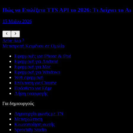
Πώς να Επιλέξετε TTS API το 2026: Τι Δείχνει το Art
15 Μαΐου 2026
1
Δείτε όλα
Μετατροπή Κειμένου σε Ομιλία
Εφαρμογές για iPhone & iPad
Εφαρμογή για Android
Εφαρμογή για Mac
Εφαρμογή για Windows
Web εφαρμογή
Επέκταση για Chrome
Πρόσθετο για Edge
Λήψη εφαρμογής
Για δημιουργούς
Δημιουργία φωνής με ΤΝ
Μεταγλώττιση
Κλωνοποίηση φωνής
Speechify Studio