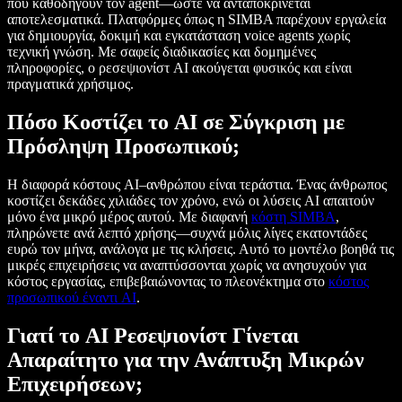
που καθοδηγούν τον agent—ώστε να ανταποκρίνεται
αποτελεσματικά. Πλατφόρμες όπως η SIMBA παρέχουν εργαλεία
για δημιουργία, δοκιμή και εγκατάσταση voice agents χωρίς
τεχνική γνώση. Με σαφείς διαδικασίες και δομημένες
πληροφορίες, ο ρεσεψιονίστ AI ακούγεται φυσικός και είναι
πραγματικά χρήσιμος.
Πόσο Κοστίζει το AI σε Σύγκριση με
Πρόσληψη Προσωπικού;
Η διαφορά κόστους AI–ανθρώπου είναι τεράστια. Ένας άνθρωπος
κοστίζει δεκάδες χιλιάδες τον χρόνο, ενώ οι λύσεις AI απαιτούν
μόνο ένα μικρό μέρος αυτού. Με διαφανή
κόστη SIMBA
,
πληρώνετε ανά λεπτό χρήσης—συχνά μόλις λίγες εκατοντάδες
ευρώ τον μήνα, ανάλογα με τις κλήσεις. Αυτό το μοντέλο βοηθά τις
μικρές επιχειρήσεις να αναπτύσσονται χωρίς να ανησυχούν για
κόστος εργασίας, επιβεβαιώνοντας το πλεονέκτημα στο
κόστος
προσωπικού έναντι AI
.
Γιατί το AI Ρεσεψιονίστ Γίνεται
Απαραίτητο για την Ανάπτυξη Μικρών
Επιχειρήσεων;