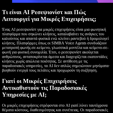
Τι είναι AI Ρεσεψιονίστ και Πώς
Λειτουργεί για Μικρές Επιχειρήσεις;
Ένας AI ρεσεψιονίστ για μικρές επιχειρήσεις είναι μια φωνητική
πλατφόρμα που σηκώνει κλήσεις, καταλαβαίνει τις ανάγκες του
καλούντος και απαντά φυσικά ενώ κλείνει ραντεβού ή δρομολογεί
κλήσεις. Πλατφόρμες όπως οι SIMBA Voice Agents συνδυάζουν
μετατροπή φωνής-σε-κείμενο, γλωσσικά μοντέλα και κείμενο-σε-
φωνή για φυσική συνομιλία. Έτσι, ο ρεσεψιονίστ ακούγεται
ανθρώπινος, ανταποκρίνεται άμεσα και διαχειρίζεται εκατοντάδες
κλήσεις χωρίς απώλεια ποιότητας. Σε αντίθεση με τις
παραδοσιακές υπηρεσίες, τα AI δεν απλώς σημειώνουν μηνύματα·
βοηθούν ενεργά τους πελάτες και προχωρούν τη συζήτηση.
Γιατί οι Μικρές Επιχειρήσεις
Αντικαθιστούν τις Παραδοσιακές
Υπηρεσίες με AI;
Οι μικρές επιχειρήσεις στρέφονται στο AI γιατί λύνει ταυτόχρονα
θέματα κόστους, διαθεσιμότητας και συνέπειας. Οι παραδοσιακές