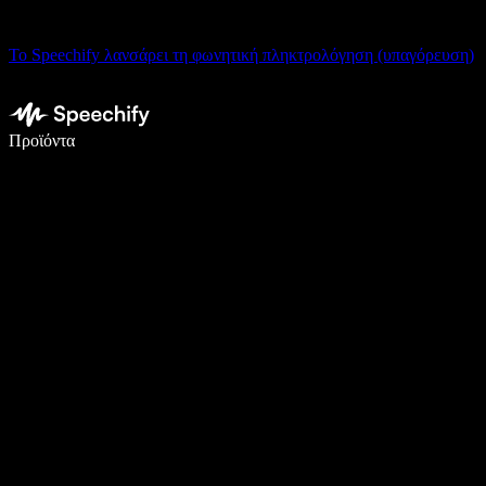
Το Speechify λανσάρει τη φωνητική πληκτρολόγηση (υπαγόρευση)
Γράψτε 5× πιο γρήγορα με φωνητική πληκτρολόγηση
Προϊόντα
Μάθετε περισσότερα