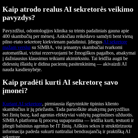
Kaip atrodo realus AI sekretorės veikimo
pavyzdys?
Pavyzdžiui, odontologijos klinika su trimis padaliniais gauna apie
400 skambučių per mėnesį. Anksčiau reikėdavo samdyti bent vieną
pilno etato sekretorę kiekvienam padaliniui. Įdiegus
AI sekretorę
mažam verslui
su SIMBA, visi įeinantys skambučiai tvarkomi
automatiškai, vizitai rezervuojami be žmogiškos pagalbos, atsakymai
į dažniausius klausimus teikiami akimirksniu. Tai leidžia augti be
didesnių išlaidų ir didina pacientų pasitenkinimą — akivaizdi AI
nauda kasdienybėje.
Kaip pradėti kurti AI sekretorę savo
įmonei?
Kuriant AI sekretorę
, pirmiausia išgryninkite tipinius kliento
skambučius ir jų priežastis. Tada paruoškite atsakymų pavyzdžius
bei žinių bazę, kad agentas efektyviai valdytų pagrindines užduotis.
SIMBA platforma šį procesą supaprastina — leidžia kurti, testuoti ir
įdiegti balsinius agentus be IT žinių. Aiškios sekos ir struktūrizuota
informacija padeda sukurti natūraliai bendraujančią ir praktišką AI
sekretorę.