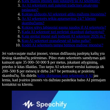
Kiek mažos įmonės gali sutaupyti su AI sekretore?
Ar AI sekretorės gali pakeisti tradicines atsakymo
paslaugas?
Kokias užduotis AI sekretorė atliks mažoms įmonėms?
Ar AI sekretorės teikia aptarnavimą 24/7 klientų
skambučiams?
Kokios sritys labiausiai gauna naudos iš AI sekretorių?
Kada AI sekretorė turi perleisti skambutį darbuotojui?
Kaip greitai įmonė gali įsidiegti AI sekretorę 2026 m.?
Kuo AI sekretorė pranašesnė už balso paštą?
Kodėl AI sekretorės tampa būtinos mažose įmonėse?
Jei vadovaujate mažai įmonei, vienas didžiausių paslėptų kaštų yra
tiesiog skambučių priėmimas. Pilno etato sekretorės samdymas gali
kainuoti apie 35 000–50 000 $ per metus, įskaitant atlyginimą,
priedus ir kitas išlaidas. Tuo tarpu AI sekretorė verslui kainuoja tik
200–500 $ per mėnesį ir dirba 24/7 be pertraukų ar praleistų
skambučių. Šis didelis
kaštų skirtumas tarp sekretorės ir AI
jau
lemia, kad įvairios įmonės vis dažniau pasitelkia balso AI pirmajam
kontaktui su klientu.