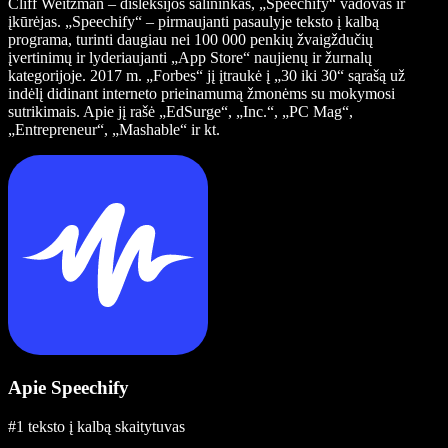
Cliff Weitzman – disleksijos šalininkas, „Speechify“ vadovas ir
įkūrėjas. „Speechify“ – pirmaujanti pasaulyje teksto į kalbą
programa, turinti daugiau nei 100 000 penkių žvaigždučių
įvertinimų ir lyderiaujanti „App Store“ naujienų ir žurnalų
kategorijoje. 2017 m. „Forbes“ jį įtraukė į „30 iki 30“ sąrašą už
indėlį didinant interneto prieinamumą žmonėms su mokymosi
sutrikimais. Apie jį rašė „EdSurge“, „Inc.“, „PC Mag“,
„Entrepreneur“, „Mashable“ ir kt.
Apie Speechify
#1 teksto į kalbą skaitytuvas