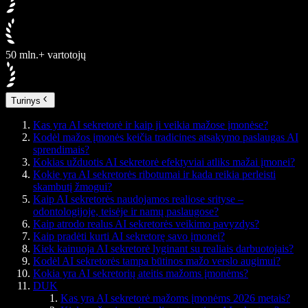
50 mln.+ vartotojų
Turinys
Kas yra AI sekretorė ir kaip ji veikia mažose įmonėse?
Kodėl mažos įmonės keičia tradicines atsakymo paslaugas AI
sprendimais?
Kokias užduotis AI sekretorė efektyviai atliks mažai įmonei?
Kokie yra AI sekretorės ribotumai ir kada reikia perleisti
skambutį žmogui?
Kaip AI sekretorės naudojamos realiose srityse –
odontologijoje, teisėje ir namų paslaugose?
Kaip atrodo realus AI sekretorės veikimo pavyzdys?
Kaip pradėti kurti AI sekretorę savo įmonei?
Kiek kainuoja AI sekretorė lyginant su realiais darbuotojais?
Kodėl AI sekretorės tampa būtinos mažo verslo augimui?
Kokia yra AI sekretorių ateitis mažoms įmonėms?
DUK
Kas yra AI sekretorė mažoms įmonėms 2026 metais?