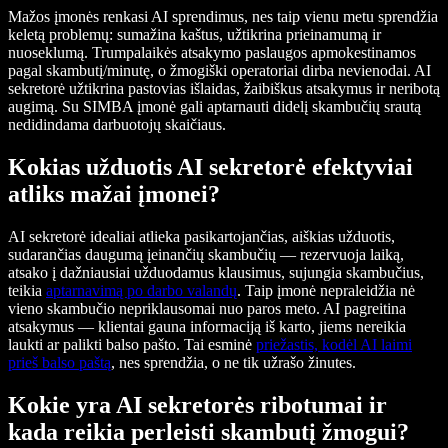
Mažos įmonės renkasi AI sprendimus, nes taip vienu metu sprendžia
keletą problemų: sumažina kaštus, užtikrina prieinamumą ir
nuoseklumą. Trumpalaikės atsakymo paslaugos apmokestinamos
pagal skambutį/minutę, o žmogiški operatoriai dirba nevienodai. AI
sekretorė užtikrina pastovias išlaidas, žaibiškus atsakymus ir neribotą
augimą. Su SIMBA įmonė gali aptarnauti didelį skambučių srautą
nedidindama darbuotojų skaičiaus.
Kokias užduotis AI sekretorė efektyviai
atliks mažai įmonei?
AI sekretorė idealiai atlieka pasikartojančias, aiškias užduotis,
sudarančias daugumą įeinančių skambučių — rezervuoja laiką,
atsako į dažniausiai užduodamus klausimus, sujungia skambučius,
teikia
aptarnavimą po darbo valandų
. Taip įmonė nepraleidžia nė
vieno skambučio nepriklausomai nuo paros meto. AI pagreitina
atsakymus — klientai gauna informaciją iš karto, jiems nereikia
laukti ar palikti balso pašto. Tai esminė
priežastis, kodėl AI laimi
prieš balso paštą
, nes sprendžia, o ne tik užrašo žinutes.
Kokie yra AI sekretorės ribotumai ir
kada reikia perleisti skambutį žmogui?