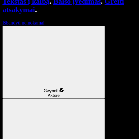
Tekstas į kalbą
.
Balso įvedimas
.
Greiti
atsakymai
.
Išbandyti nemokamai
Gwyneth
Aktorė