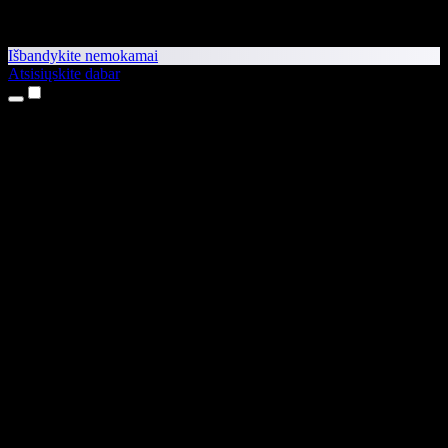
Išbandykite nemokamai
Atsisiųskite dabar
Produktai
Teksto skaitymas balsu
iPhone ir iPad programėlės
Android programėlė
Chrome plėtinys
Edge plėtinys
Interneto programėlė
Mac programėlė
Windows programėlė