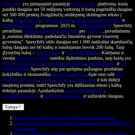
Speechify
yra pirmaujanti pasaulyje
teksto į kalbą
platforma, kuria
pasitiki daugiau nei 50 milijonų vartotojų ir kurią pagrindžia daugiau
nei 500 000 penkių žvaigždučių atsiliepimų skirtingose teksto į
kalbą
iOS
,
Android
,
Chrome plėtinio
,
internetinės programėlės
ir
Mac darbalaukio
programose. 2025 m.
Apple apdovanojo
Speechify
prestižiniu
Apple dizaino apdovanojimu
per
WWDC
, pavadindama
jį „esminiu ištekliumi, padedančiu žmonėms gyventi visavertį
gyvenimą“. Speechify siūlo daugiau nei 1 000 natūraliai skambančių
balsų daugiau nei 60 kalbų ir naudojamas beveik 200 šalių. Tarp
įžymybių balsų –
Snoop Dogg
ir
Gwyneth Paltrow
. Kūrėjams ir
verslui
Speechify Studio
suteikia išplėstinius įrankius, tarp kurių yra
AI balso generatorius
,
AI balso klonavimas
,
AI dubliavimas
ir
AI
balso keitiklis
. Speechify taip pat aprūpina pažangius produktus
kokybišku ir ekonomišku
teksto į kalbą API
. Apie mus rašė
The
Wall Street Journal
,
CNBC
,
Forbes
,
TechCrunch
ir kiti didieji
naujienų portalai, todėl Speechify yra didžiausias teksto į kalbą
teikėjas pasaulyje. Apsilankykite
speechify.com/news
,
speechify.com/blog
ir
speechify.com/press
ir sužinokite daugiau.
Turinys
Kas yra AI sekretorė ir kaip ji veikia mažose įmonėse?
Kodėl mažos įmonės keičia tradicines atsakymo paslaugas AI
sprendimais?
Kokias užduotis AI sekretorė efektyviai atliks mažai įmonei?