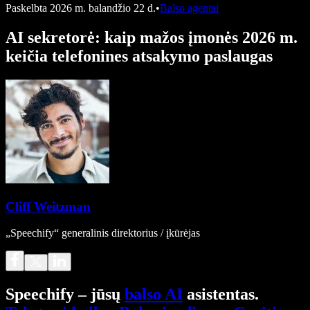
Paskelbta
2026 m. balandžio 22 d.
•
Balso agentai
AI sekretorė: kaip mažos įmonės 2026 m.
keičia telefonines atsakymo paslaugas
Cliff Weitzman
„Speechify“ generalinis direktorius / įkūrėjas
Speechify – jūsų
balso AI
asistentas.