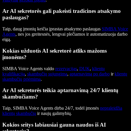
Ar AI sekretorės gali pakeisti tradicines atsakymo
paslaugas?
Taip, daug įmonių keičia įprastas atsakymo paslaugas
SIMBA Voice
Agents
, nes jos greitesnės, lengvai plečiamos ir automatizuoja darbo
eigą.
Kokias užduotis AI sekretorė atliks mažoms
įmonėms?
SIMBA Voice Agents valdo
rezervacijas
,
DUK
,
klientų
kvalifikaciją
,
skambučių sujungimą
,
aptarnavimą po darbo
ir
klientų
skambučių priėmimą
.
Ar AI sekretorės teikia aptarnavimą 24/7 klientų
skambučiams?
Taip, SIMBA Voice Agents dirba 24/7, todėl įmonės
nepraleidžia
klientų skambučių
ir naujų galimybių.
Kokios sritys labiausiai gauna naudos iš AI