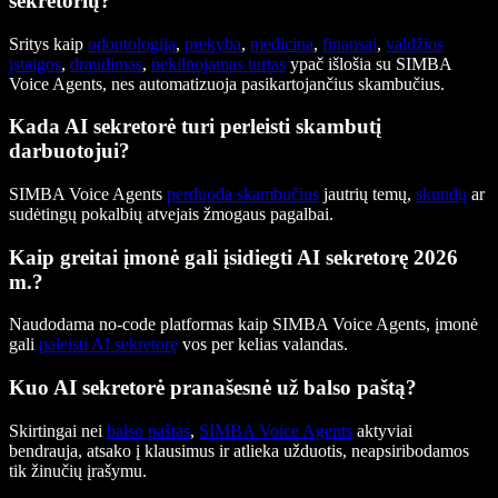
sekretorių?
Sritys kaip
odontologija
,
prekyba
,
medicina
,
finansai
,
valdžios
įstaigos
,
draudimas
,
nekilnojamas turtas
ypač išlošia su SIMBA
Voice Agents, nes automatizuoja pasikartojančius skambučius.
Kada AI sekretorė turi perleisti skambutį
darbuotojui?
SIMBA Voice Agents
perduoda skambučius
jautrių temų,
skundų
ar
sudėtingų pokalbių atvejais žmogaus pagalbai.
Kaip greitai įmonė gali įsidiegti AI sekretorę 2026
m.?
Naudodama no-code platformas kaip SIMBA Voice Agents, įmonė
gali
paleisti AI sekretorę
vos per kelias valandas.
Kuo AI sekretorė pranašesnė už balso paštą?
Skirtingai nei
balso paštas
,
SIMBA Voice Agents
aktyviai
bendrauja, atsako į klausimus ir atlieka užduotis, neapsiribodamos
tik žinučių įrašymu.