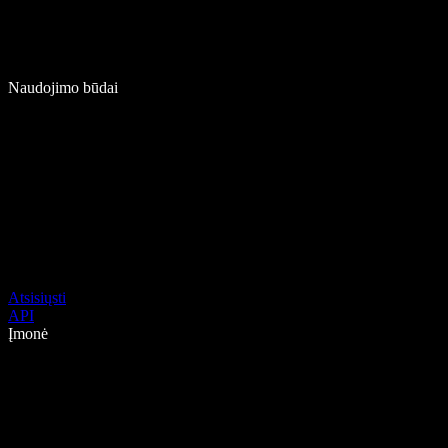
Naudojimo būdai
Atsisiųsti
API
Įmonė