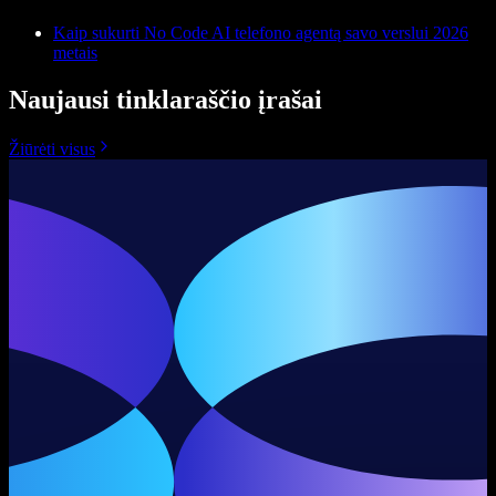
Kaip sukurti No Code AI telefono agentą savo verslui 2026
metais
Naujausi tinklaraščio įrašai
Žiūrėti visus