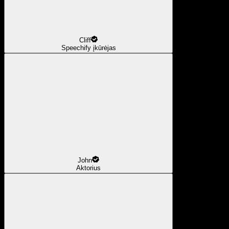
Cliff
Speechify įkūrėjas
John
Aktorius