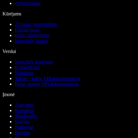
Atsisiuntimai
Kūrėjams
AI balsų generavimas
Dubliavimas
Balso klonavimas
Speechify darbui
Verslui
Speechify kūrėjams
Komandoms
Švietimui
Teksto į kalbą API dokumentacija
Balso agentų API dokumentacija
Įmonė
Apie mus
Kontaktai
Tinklaraštis
Karjera
Partneriai
Pagalba