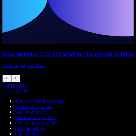
Kaip išsirinkti TTS API 2026 m.: ką parodo Artificial 
2026 m. gegužės 15 d.
2
Žiūrėti visus
Tekstas į kalbą
iPhone ir iPad programėlės
Android programėlė
Mac programėlė
Windows programėlė
Žiniatinklio programėlė
Chrome plėtinys
Edge plėtinys