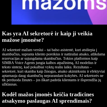
Kas yra AI sekretorė ir kaip ji veikia
mažose įmonėse?
AI sekretorė mažam verslui – tai balso asistentė, kuri atsiliepia į
skambučius, supranta kliento poreikius ir natūraliai atsako, atlikdama
rezervacijas ar sujungdama skambučius. Tokios platformos kaip
SIMBA Voice Agents jungia kalbos atpažinimą, AI modelius ir
teksto sintezę, kad pokalbiai vyktų realiu laiku. Rezultatas –
sekretorė, kuri skamba kaip žmogus, atsako akimirksniu ir efektyviai
aptarnauja daug skambučių neprarandant kokybės. AI sekretorės ne
tik perduoda žinutes – jos iškart padeda klientams ir išsprendžia jų
užklausas.
Kodėl mažos įmonės keičia tradicines
atsakymo paslaugas AI sprendimais?