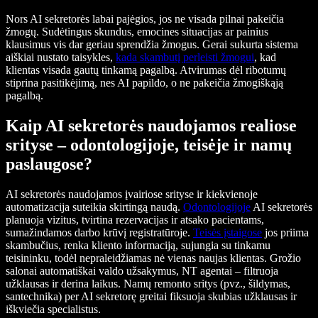
Nors AI sekretorės labai pajėgios, jos ne visada pilnai pakeičia
žmogų. Sudėtingus skundus, emocines situacijas ar painius
klausimus vis dar geriau sprendžia žmogus. Gerai sukurta sistema
aiškiai nustato taisykles,
kada skambutį perleisti žmogui
, kad
klientas visada gautų tinkamą pagalbą. Atvirumas dėl ribotumų
stiprina pasitikėjimą, nes AI papildo, o ne pakeičia žmogiškąją
pagalbą.
Kaip AI sekretorės naudojamos realiose
srityse – odontologijoje, teisėje ir namų
paslaugose?
AI sekretorės naudojamos įvairiose srityse ir kiekvienoje
automatizacija suteikia skirtingą naudą.
Odontologijoje
AI sekretorės
planuoja vizitus, tvirtina rezervacijas ir atsako pacientams,
sumažindamos darbo krūvį registratūroje.
Teisės įstaigose
jos priima
skambučius, renka kliento informaciją, sujungia su tinkamu
teisininku, todėl nepraleidžiamas nė vienas naujas klientas. Grožio
salonai automatiškai valdo užsakymus, NT agentai – filtruoja
užklausas ir derina laikus. Namų remonto sritys (pvz., šildymas,
santechnika) per AI sekretorę greitai fiksuoja skubias užklausas ir
iškviečia specialistus.