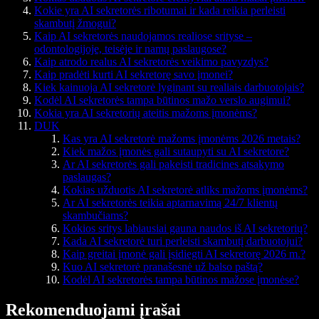
Kokie yra AI sekretorės ribotumai ir kada reikia perleisti
skambutį žmogui?
Kaip AI sekretorės naudojamos realiose srityse –
odontologijoje, teisėje ir namų paslaugose?
Kaip atrodo realus AI sekretorės veikimo pavyzdys?
Kaip pradėti kurti AI sekretorę savo įmonei?
Kiek kainuoja AI sekretorė lyginant su realiais darbuotojais?
Kodėl AI sekretorės tampa būtinos mažo verslo augimui?
Kokia yra AI sekretorių ateitis mažoms įmonėms?
DUK
Kas yra AI sekretorė mažoms įmonėms 2026 metais?
Kiek mažos įmonės gali sutaupyti su AI sekretore?
Ar AI sekretorės gali pakeisti tradicines atsakymo
paslaugas?
Kokias užduotis AI sekretorė atliks mažoms įmonėms?
Ar AI sekretorės teikia aptarnavimą 24/7 klientų
skambučiams?
Kokios sritys labiausiai gauna naudos iš AI sekretorių?
Kada AI sekretorė turi perleisti skambutį darbuotojui?
Kaip greitai įmonė gali įsidiegti AI sekretorę 2026 m.?
Kuo AI sekretorė pranašesnė už balso paštą?
Kodėl AI sekretorės tampa būtinos mažose įmonėse?
Rekomenduojami įrašai