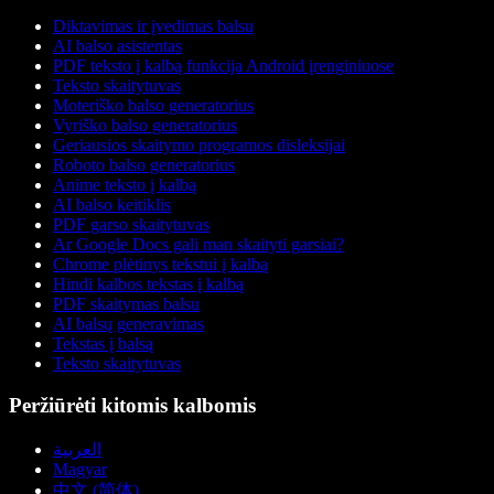
Diktavimas ir įvedimas balsu
AI balso asistentas
PDF teksto į kalbą funkcija Android įrenginiuose
Teksto skaitytuvas
Moteriško balso generatorius
Vyriško balso generatorius
Geriausios skaitymo programos disleksijai
Roboto balso generatorius
Anime teksto į kalbą
AI balso keitiklis
PDF garso skaitytuvas
Ar Google Docs gali man skaityti garsiai?
Chrome plėtinys tekstui į kalbą
Hindi kalbos tekstas į kalbą
PDF skaitymas balsu
AI balsų generavimas
Tekstas į balsą
Teksto skaitytuvas
Peržiūrėti kitomis kalbomis
العربية
Magyar
中文 (简体)