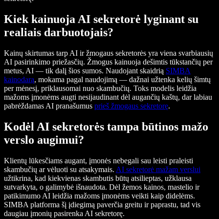
Kiek kainuoja AI sekretorė lyginant su
realiais darbuotojais?
Kainų skirtumas tarp AI ir žmogaus sekretorės yra viena svarbiausių
AI pasirinkimo priežasčių. Žmogus kainuoja dešimtis tūkstančių per
metus, AI — tik dalį šios sumos. Naudojant skaidrią
SIMBA
kainodarą
, mokama pagal naudojimą — dažnai užtenka kelių šimtų
per mėnesį, priklausomai nuo skambučių. Toks modelis leidžia
mažoms įmonėms augti nesijaudinant dėl augančių kaštų, dar labiau
pabrėždamas AI pranašumus
prieš žmogaus sekretorę
.
Kodėl AI sekretorės tampa būtinos mažo
verslo augimui?
Klientų lūkesčiams augant, įmonės nebegali sau leisti praleisti
skambučių ar vėluoti su atsakymais.
AI sekretorė mažam verslui
užtikrina, kad kiekvienas skambutis būtų atsilieptas, užklausa
sutvarkyta, o galimybė išnaudota. Dėl žemos kainos, mastelio ir
patikimumo AI leidžia mažoms įmonėms veikti kaip didelėms.
SIMBA platforma šį įdiegimą paverčia greitu ir paprastu, tad vis
daugiau įmonių pasirenka AI sekretorę.