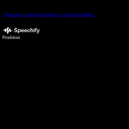
„Speechify“ pristato diktofoną su balso atpažinimu
Rašykite 5× greičiau naudodami diktavimą balsu
Produktai
Sužinokite daugiau