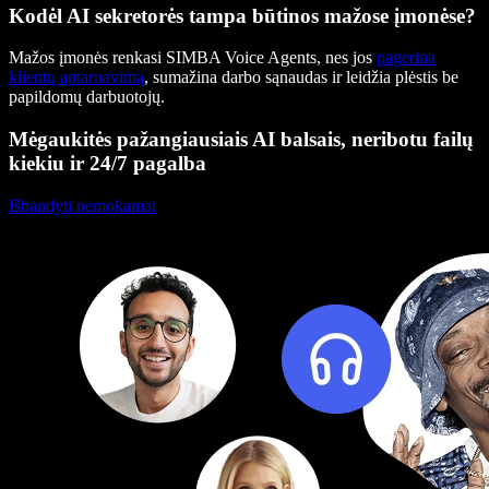
Kodėl AI sekretorės tampa būtinos mažose įmonėse?
Mažos įmonės renkasi SIMBA Voice Agents, nes jos
pagerina
klientų aptarnavimą
, sumažina darbo sąnaudas ir leidžia plėstis be
papildomų darbuotojų.
Mėgaukitės pažangiausiais AI balsais, neribotu failų
kiekiu ir 24/7 pagalba
Išbandyti nemokamai