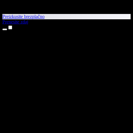
Preizkusite brezplačno
Prenesite zdaj
Izdelki
Pretvorba besedila v govor
Aplikaciji za iPhone in iPad
Aplikacija za Android
Razširitev za Chrome
Razširitev za Edge
Spletna aplikacija
Aplikacija za Mac
Aplikacija za Windows