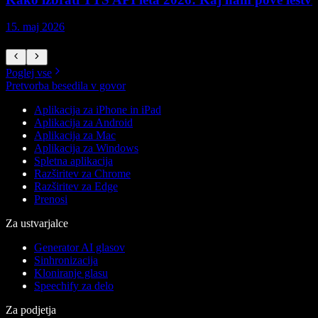
15. maj 2026
1
Poglej vse
Pretvorba besedila v govor
Aplikacija za iPhone in iPad
Aplikacija za Android
Aplikacija za Mac
Aplikacija za Windows
Spletna aplikacija
Razširitev za Chrome
Razširitev za Edge
Prenosi
Za ustvarjalce
Generator AI glasov
Sinhronizacija
Kloniranje glasu
Speechify za delo
Za podjetja