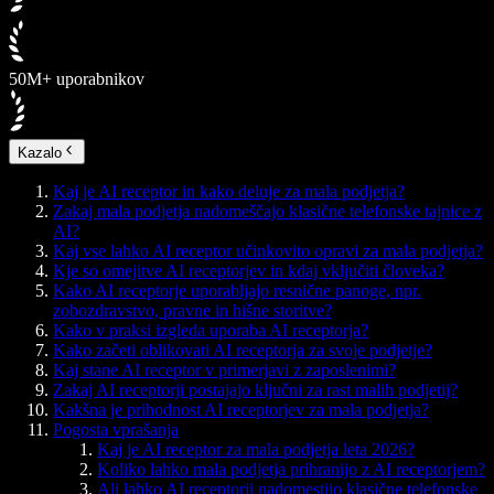
50M+ uporabnikov
Kazalo
Kaj je AI receptor in kako deluje za mala podjetja?
Zakaj mala podjetja nadomeščajo klasične telefonske tajnice z
AI?
Kaj vse lahko AI receptor učinkovito opravi za mala podjetja?
Kje so omejitve AI receptorjev in kdaj vključiti človeka?
Kako AI receptorje uporabljajo resnične panoge, npr.
zobozdravstvo, pravne in hišne storitve?
Kako v praksi izgleda uporaba AI receptorja?
Kako začeti oblikovati AI receptorja za svoje podjetje?
Kaj stane AI receptor v primerjavi z zaposlenimi?
Zakaj AI receptorji postajajo ključni za rast malih podjetij?
Kakšna je prihodnost AI receptorjev za mala podjetja?
Pogosta vprašanja
Kaj je AI receptor za mala podjetja leta 2026?
Koliko lahko mala podjetja prihranijo z AI receptorjem?
Ali lahko AI receptorji nadomestijo klasične telefonske