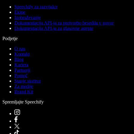
Speechify za razvijalce
Ekipe
Izobraževanje
Dokumentacija API-ja za pretvorbo besedila v govor
Dokumentacija API-ja za glasovne agente
Podjetje
O nas
Kontakt
Blog
Kariera
Partnerji
Pomoč
Stanje storitve
Za medije
Brand Kit
Spremljajte Speechify