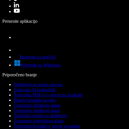
Prenesite aplikacijo
Prenesite za macOS
Prenesite za Windows
Priporočeno branje
Diktiranje in prepis govora
Glasovni AI-pomočnik
Pretvorba PDF-ja v govor za Android
Branje besedila na glas
Generator ženskega glasu
Generator moškega glasu
Najboljša orodja za disleksijo
Generator robotskega glasu
Pretvorba besedila v govor za anime