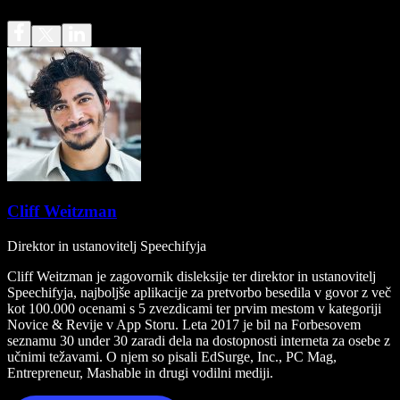
Cliff Weitzman
Direktor in ustanovitelj Speechifyja
Cliff Weitzman je zagovornik disleksije ter direktor in ustanovitelj
Speechifyja, najboljše aplikacije za pretvorbo besedila v govor z več
kot 100.000 ocenami s 5 zvezdicami ter prvim mestom v kategoriji
Novice & Revije v App Storu. Leta 2017 je bil na Forbesovem
seznamu 30 under 30 zaradi dela na dostopnosti interneta za osebe z
učnimi težavami. O njem so pisali EdSurge, Inc., PC Mag,
Entrepreneur, Mashable in drugi vodilni mediji.