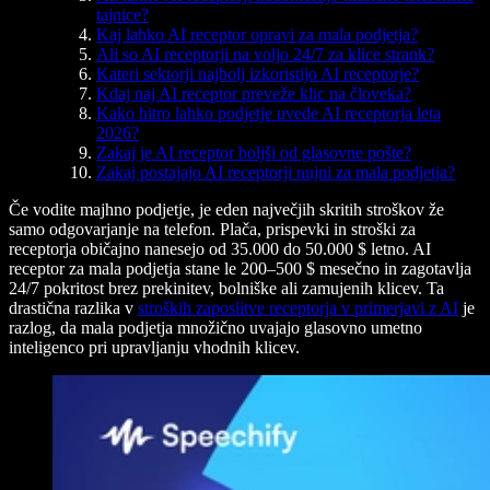
tajnice?
Kaj lahko AI receptor opravi za mala podjetja?
Ali so AI receptorji na voljo 24/7 za klice strank?
Kateri sektorji najbolj izkoristijo AI receptorje?
Kdaj naj AI receptor preveže klic na človeka?
Kako hitro lahko podjetje uvede AI receptorja leta
2026?
Zakaj je AI receptor boljši od glasovne pošte?
Zakaj postajajo AI receptorji nujni za mala podjetja?
Če vodite majhno podjetje, je eden največjih skritih stroškov že
samo odgovarjanje na telefon. Plača, prispevki in stroški za
receptorja običajno nanesejo od 35.000 do 50.000 $ letno. AI
receptor za mala podjetja stane le 200–500 $ mesečno in zagotavlja
24/7 pokritost brez prekinitev, bolniške ali zamujenih klicev. Ta
drastična razlika v
stroških zaposlitve receptorja v primerjavi z AI
je
razlog, da mala podjetja množično uvajajo glasovno umetno
inteligenco pri upravljanju vhodnih klicev.