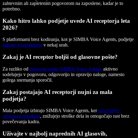
zahtevnim ali zapletenim pogovorom na zaposlene, kadar je to
potrebno.
Kako hitro lahko podjetje uvede AI receptorja leta
2026?
S platformami brez kodiranja, kot je SIMBA Voice Agents, podjetje
zažene AI receptorja
v nekaj urah.
Zakaj je AI receptor boljši od glasovne pošte?
Za razliko od
glasovne pošte
SIMBA Voice Agents
aktivno
sodelujejo v pogovoru, odgovorijo in opravijo naloge, namesto
golega snemanja sporočil.
Zakaj postajajo AI receptorji nujni za mala
podjetja?
Mala podjetja izbirajo SIMBA Voice Agents, ker
povečujejo
odzivnost strankam
, znižujejo stroške dela in omogočajo rast brez
povečevanja kadra.
Uživajte v najbolj naprednih AI glasovih,