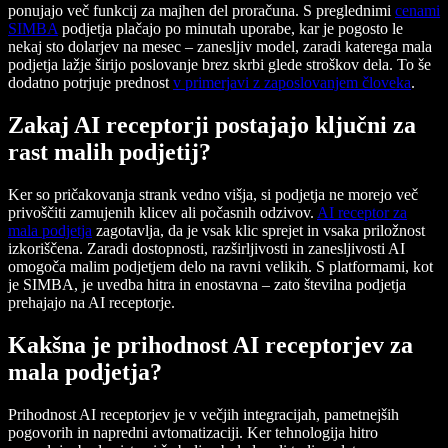
ponujajo več funkcij za majhen del proračuna. S preglednimi
cenami
SIMBA
podjetja plačajo po minutah uporabe, kar je pogosto le
nekaj sto dolarjev na mesec – zanesljiv model, zaradi katerega mala
podjetja lažje širijo poslovanje brez skrbi glede stroškov dela. To še
dodatno potrjuje prednost
v primerjavi z zaposlovanjem človeka
.
Zakaj AI receptorji postajajo ključni za
rast malih podjetij?
Ker so pričakovanja strank vedno višja, si podjetja ne morejo več
privoščiti zamujenih klicev ali počasnih odzivov.
AI receptor za
mala podjetja
zagotavlja, da je vsak klic sprejet in vsaka priložnost
izkoriščena. Zaradi dostopnosti, razširljivosti in zanesljivosti AI
omogoča malim podjetjem delo na ravni velikih. S platformami, kot
je SIMBA, je uvedba hitra in enostavna – zato številna podjetja
prehajajo na AI receptorje.
Kakšna je prihodnost AI receptorjev za
mala podjetja?
Prihodnost AI receptorjev je v večjih integracijah, pametnejših
pogovorih in napredni avtomatizaciji. Ker tehnologija hitro