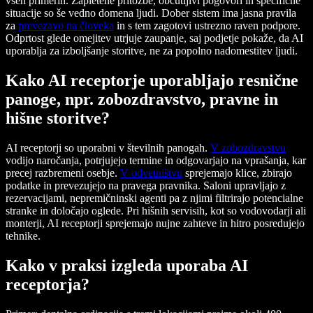
vseh primerih. Zapletene pritožbe, občutljivi pogovori in specifične
situacije so še vedno domena ljudi. Dober sistem ima jasna pravila
za
prevezavo na človeka
in s tem zagotovi ustrezno raven podpore.
Odprtost glede omejitev utrjuje zaupanje, saj podjetje pokaže, da AI
uporablja za izboljšanje storitve, ne za popolno nadomestitev ljudi.
Kako AI receptorje uporabljajo resnične
panoge, npr. zobozdravstvo, pravne in
hišne storitve?
AI receptorji so uporabni v številnih panogah.
V zobozdravstvu
vodijo naročanja, potrjujejo termine in odgovarjajo na vprašanja, kar
precej razbremeni osebje.
V odvetništvu
sprejemajo klice, zbirajo
podatke in prevezujejo na pravega pravnika. Saloni upravljajo z
rezervacijami, nepremičninski agenti pa z njimi filtrirajo potencialne
stranke in določajo oglede. Pri hišnih servisih, kot so vodovodarji ali
monterji, AI receptorji sprejemajo nujne zahteve in hitro posredujejo
tehnike.
Kako v praksi izgleda uporaba AI
receptorja?