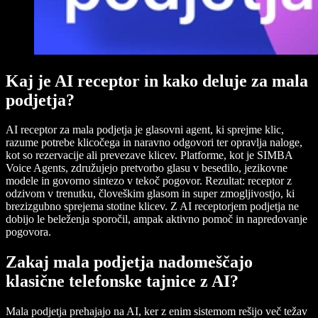
Kaj je AI receptor in kako deluje za mala
podjetja?
AI receptor za mala podjetja je glasovni agent, ki sprejme klic,
razume potrebe klicočega in naravno odgovori ter opravlja naloge,
kot so rezervacije ali prevezave klicev. Platforme, kot je SIMBA
Voice Agents, združujejo pretvorbo glasu v besedilo, jezikovne
modele in govorno sintezo v tekoč pogovor. Rezultat: receptor z
odzivom v trenutku, človeškim glasom in super zmogljivostjo, ki
brezizgubno sprejema stotine klicev. Z AI receptorjem podjetja ne
dobijo le beleženja sporočil, ampak aktivno pomoč in napredovanje
pogovora.
Zakaj mala podjetja nadomeščajo
klasične telefonske tajnice z AI?
Mala podjetja prehajajo na AI, ker z enim sistemom rešijo več težav