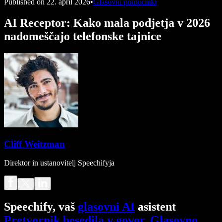
Published on
22. april 2026
•
Glasovni pomočniki
AI Receptor: Kako mala podjetja v 2026
nadomeščajo telefonske tajnice
Cliff Weitzman
Direktor in ustanovitelj Speechifyja
Speechify, vaš
glasovni AI
asistent
Pretvornik besedila v govor
.
Glasovno