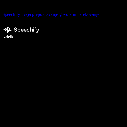
Speechify uvaja prepoznavanje govora in narekovanje
Pišite 5× hitreje z narekovanjem
Izdelki
Več o tem