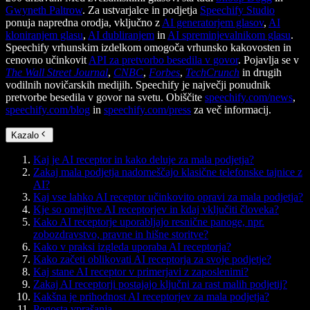
Gwyneth Paltrow
. Za ustvarjalce in podjetja
Speechify Studio
ponuja napredna orodja, vključno z
AI generatorjem glasov
,
AI
kloniranjem glasu
,
AI dubliranjem
in
AI spreminjevalnikom glasu
.
Speechify vrhunskim izdelkom omogoča vrhunsko kakovosten in
cenovno učinkovit
API za pretvorbo besedila v govor
. Pojavlja se v
The Wall Street Journal
,
CNBC
,
Forbes
,
TechCrunch
in drugih
vodilnih novičarskih medijih. Speechify je največji ponudnik
pretvorbe besedila v govor na svetu. Obiščite
speechify.com/news
,
speechify.com/blog
in
speechify.com/press
za več informacij.
Kazalo
Kaj je AI receptor in kako deluje za mala podjetja?
Zakaj mala podjetja nadomeščajo klasične telefonske tajnice z
AI?
Kaj vse lahko AI receptor učinkovito opravi za mala podjetja?
Kje so omejitve AI receptorjev in kdaj vključiti človeka?
Kako AI receptorje uporabljajo resnične panoge, npr.
zobozdravstvo, pravne in hišne storitve?
Kako v praksi izgleda uporaba AI receptorja?
Kako začeti oblikovati AI receptorja za svoje podjetje?
Kaj stane AI receptor v primerjavi z zaposlenimi?
Zakaj AI receptorji postajajo ključni za rast malih podjetij?
Kakšna je prihodnost AI receptorjev za mala podjetja?
Pogosta vprašanja