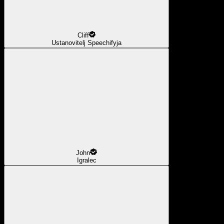
Cliff
Ustanovitelj Speechifyja
John
Igralec