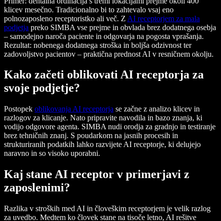
Primer: dentalna ordinacija s tremi lokacijami prejme okoli 400
klicev mesečno. Tradicionalno bi to zahtevalo vsaj eno
polnozaposleno receptoristko ali več. Z
AI receptorjem za mala
podjetja
preko SIMBA vse prejme in obvlada brez dodatnega osebja
– samodejno naroča paciente in odgovarja na pogosta vprašanja.
Rezultat: nobenega dodatnega stroška in boljša odzivnost ter
zadovoljstvo pacientov – praktična prednost AI v resničnem okolju.
Kako začeti oblikovati AI receptorja za
svoje podjetje?
Postopek
oblikovanja AI receptorja
se začne z analizo klicev in
razlogov za klicanje. Nato pripravite navodila in bazo znanja, ki
vodijo odgovore agenta. SIMBA nudi orodja za gradnjo in testiranje
brez tehničnih znanj. S poudarkom na jasnih procesih in
strukturiranih podatkih lahko razvijete AI receptorje, ki delujejo
naravno in so visoko uporabni.
Kaj stane AI receptor v primerjavi z
zaposlenimi?
Razlika v stroških med AI in človeškim receptorjem je velik razlog
za uvedbo. Medtem ko človek stane na tisoče letno, AI rešitve