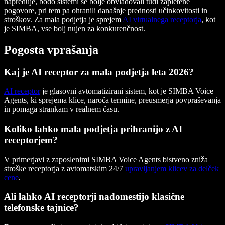
napreduje, bodo sistemi še bolje obvladovali tudi zapletene
pogovore, pri tem pa ohranili današnje prednosti učinkovitosti in
stroškov. Za mala podjetja je sprejem
AI virtualnega receptorja
, kot
je SIMBA, vse bolj nujen za konkurenčnost.
Pogosta vprašanja
Kaj je AI receptor za mala podjetja leta 2026?
AI receptor
je glasovni avtomatizirani sistem, kot je SIMBA Voice
Agents, ki sprejema klice, naroča termine, preusmerja povpraševanja
in pomaga strankam v realnem času.
Koliko lahko mala podjetja prihranijo z AI
receptorjem?
V primerjavi z zaposlenimi SIMBA Voice Agents bistveno zniža
stroške receptorja z avtomatskim 24/7
upravljanjem klicev za delček
cene
.
Ali lahko AI receptorji nadomestijo klasične
telefonske tajnice?