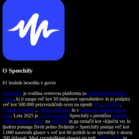
O Speechify
#1 bralnik besedila v govor
Speechify
je vodilna svetovna platforma za
pretvorbo besedila v
govor
, ki ji zaupa več kot 50 milijonov uporabnikov in jo podpira
več kot 500.000 petzvezdičnih ocen na njenih
iOS
,
Android
,
Chrome razširitvi
,
spletni aplikaciji
in v
namiznih aplikacijah za
Mac
. Leta 2025 je
Apple nagradil
Speechify s prestižno
nagrado
Apple Design Award
na
WWDC
in ga označil kot »ključni vir, ki
ljudem pomaga živeti polno življenje.« Speechify ponuja več kot
1.000 naravnih glasov v več kot 60 jezikih in se uporablja v skoraj
200 državah. Med zvezdniškimi glasovi sta tudi
Snoop Dogg
in