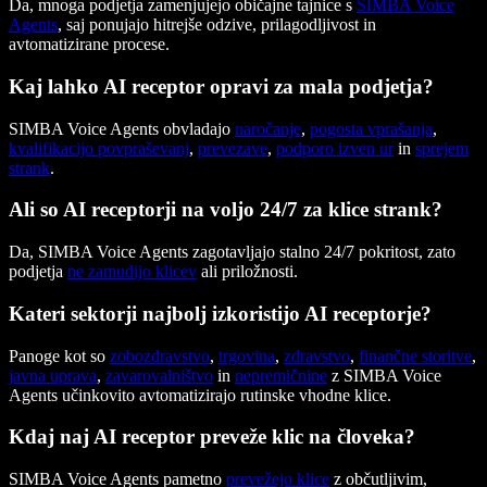
Da, mnoga podjetja zamenjujejo običajne tajnice s
SIMBA Voice
Agents
, saj ponujajo hitrejše odzive, prilagodljivost in
avtomatizirane procese.
Kaj lahko AI receptor opravi za mala podjetja?
SIMBA Voice Agents obvladajo
naročanje
,
pogosta vprašanja
,
kvalifikacijo povpraševanj
,
prevezave
,
podporo izven ur
in
sprejem
strank
.
Ali so AI receptorji na voljo 24/7 za klice strank?
Da, SIMBA Voice Agents zagotavljajo stalno 24/7 pokritost, zato
podjetja
ne zamudijo klicev
ali priložnosti.
Kateri sektorji najbolj izkoristijo AI receptorje?
Panoge kot so
zobozdravstvo
,
trgovina
,
zdravstvo
,
finančne storitve
,
javna uprava
,
zavarovalništvo
in
nepremičnine
z SIMBA Voice
Agents učinkovito avtomatizirajo rutinske vhodne klice.
Kdaj naj AI receptor preveže klic na človeka?
SIMBA Voice Agents pametno
prevežejo klice
z občutljivim,