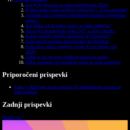
Kaj je AI receptor za mala podjetja leta 2026?
Koliko lahko mala podjetja prihranijo z AI receptorjem?
Ali lahko AI receptorji nadomestijo klasične telefonske
tajnice?
Kaj lahko AI receptor opravi za mala podjetja?
Ali so AI receptorji na voljo 24/7 za klice strank?
Kateri sektorji najbolj izkoristijo AI receptorje?
Kdaj naj AI receptor preveže klic na človeka?
Kako hitro lahko podjetje uvede AI receptorja leta
2026?
Zakaj je AI receptor boljši od glasovne pošte?
Zakaj postajajo AI receptorji nujni za mala podjetja?
Priporočeni prispevki
Kako v 2026 brez kode ustvariti AI telefonskega agenta za
vaše podjetje
Zadnji prispevki
Poglej vse