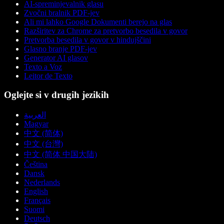
AI-spreminjevalnik glasu
Zvočni bralnik PDF-jev
Ali mi lahko Google Dokumenti berejo na glas
Razširitev za Chrome za pretvorbo besedila v govor
Pretvorba besedila v govor v hindujščini
Glasno branje PDF-jev
Generator AI glasov
Texto a Voz
Leitor de Texto
Oglejte si v drugih jezikih
العربية
Magyar
中文 (简体)
中文 (台灣)
中文 (简体 中国大陆)
Čeština
Dansk
Nederlands
English
Français
Suomi
Deutsch