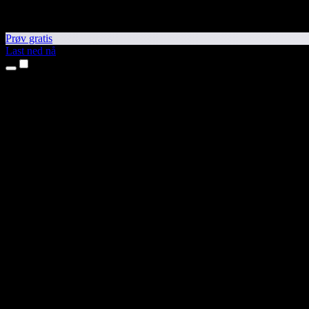
Prøv gratis
Last ned nå
Produkter
Tekst til tale
iPhone- og iPad-apper
Android-app
Chrome-utvidelse
Edge-utvidelse
Nettapp
Mac-app
Windows-app