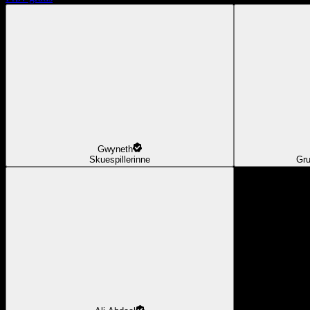
Gwyneth
Skuespillerinne
Gru