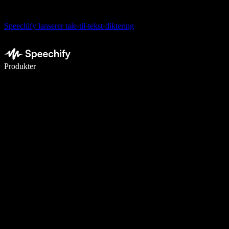
Speechify lanserer tale-til-tekst-diktering
Skriv 5× raskere med diktering
Produkter
Les mer