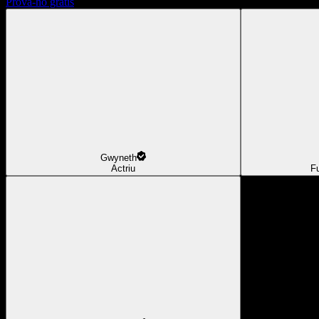
Prova-ho gratis
Gwyneth
Actriu
F