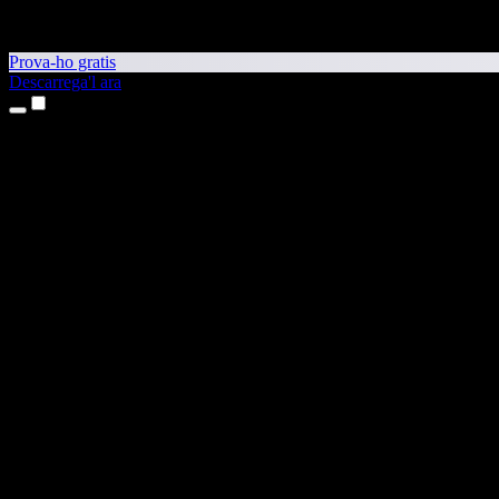
Prova-ho gratis
Descarrega'l ara
Productes
Text a veu
Aplicacions per a iPhone i iPad
Aplicació per a Android
Extensió per al Chrome
Extensió per a l'Edge
Aplicació web
Aplicació per al Mac
Aplicació per al Windows