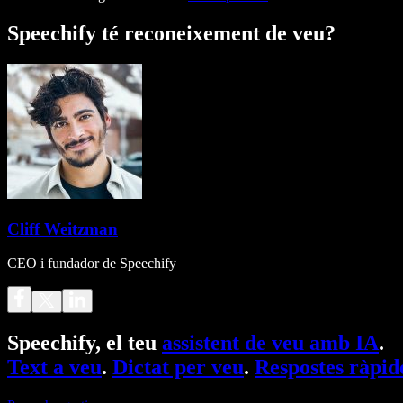
Speechify té reconeixement de veu?
Cliff Weitzman
CEO i fundador de Speechify
Speechify, el teu
assistent de veu amb IA
.
Text a veu
.
Dictat per veu
.
Respostes ràpid