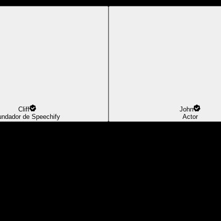
Cliff
John
undador de Speechify
Actor