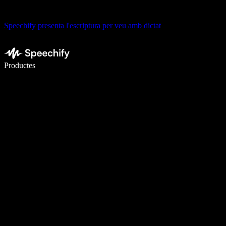
Speechify presenta l'escriptura per veu amb dictat
Escriu 5× més ràpid amb la veu
Productes
Més informació