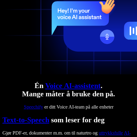
Én
Voice AI-assistent
.
Mange måter å bruke den på.
Speechify
er ditt Voice AI-team på alle enheter
Text-to-Speech
som leser for deg
Gjør PDF-er, dokumenter m.m. om til naturtro og
uttrykksfulle
AI-