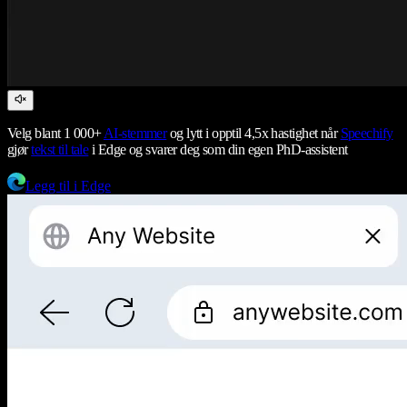
Velg blant 1 000+
AI-stemmer
og lytt i opptil 4,5x hastighet når
Speechify
gjør
tekst til tale
i Edge og svarer deg som din egen PhD-assistent
Legg til i Edge