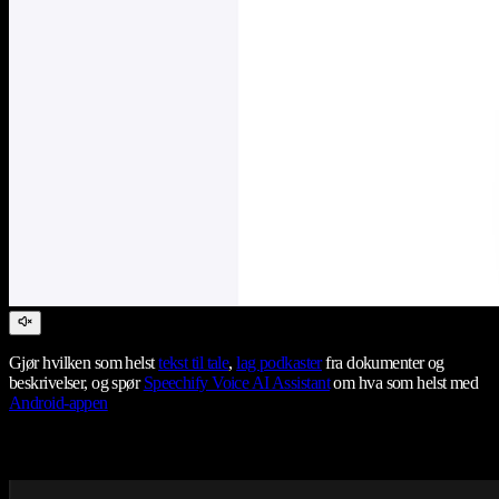
Gjør hvilken som helst
tekst til tale
,
lag podkaster
fra dokumenter og
beskrivelser, og spør
Speechify Voice AI Assistant
om hva som helst med
Android-appen