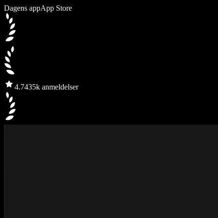
Dagens app
App Store
4.7
435k anmeldelser