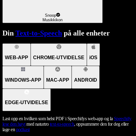
Snoop
Musikkikon
Din
Text-to-Speech
på alle enheter
WEB-APP
CHROME-UTVIDELSE
iOS
WINDOWS-APP
MAC-APP
ANDROID
EDGE-UTVIDELSE
Last opp en hvilken som helst PDF i Speechifys web-app og la
Speechify
lese den høyt
med naturtro
text-to-speech
, oppsummere den for deg eller
lage en
podkast