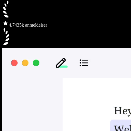
4.7
435k anmeldelser