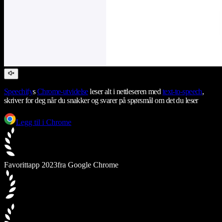
Speechify
s
Chrome-utvidelse
leser alt i nettleseren med
text-to-speech
,
skriver for deg når du snakker og svarer på spørsmål om det du leser
Legg til i Chrome
Favorittapp 2023
fra Google Chrome