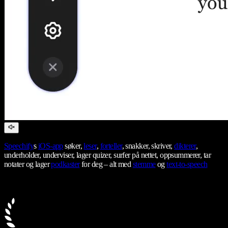
Speechify
s
iOS-app
søker,
leser
,
forteller
, snakker, skriver,
dikterer
,
underholder, underviser, lager quizer, surfer på nettet, oppsummerer, tar
notater og lager
podkaster
for deg – alt med
stemme
og
text-to-speech