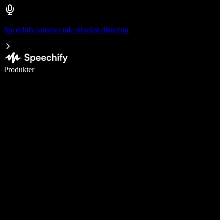
Speechify lanserer tale-til-tekst-diktering
Skriv 5× raskere med diktering
Produkter
Les mer