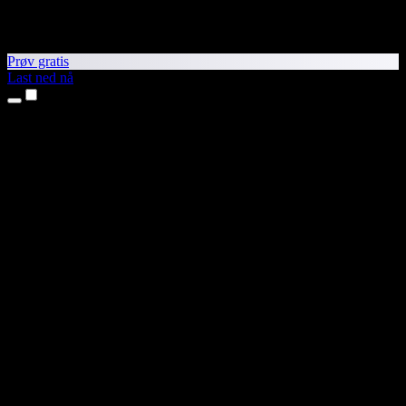
Prøv gratis
Last ned nå
Produkter
Tekst til tale
iPhone- og iPad-apper
Android-app
Chrome-utvidelse
Edge-utvidelse
Nettapp
Mac-app
Windows-app