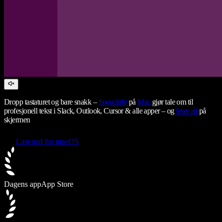
Dropp tastaturet og bare snakk –
Speechify
på
Mac
gjør tale om til
profesjonell tekst i Slack, Outlook, Cursor & alle apper – og
leser alt
på
skjermen
Last ned for macOS
Dagens app
App Store