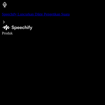
Speechify Luncurkan Dikte Pengetikan Suara
Menulis 5× lebih cepat dengan dikte suara
Produk
Pelajari lebih lanjut