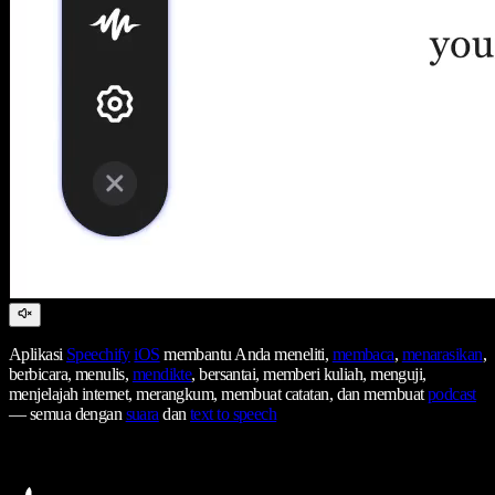
Aplikasi
Speechify
iOS
membantu Anda meneliti,
membaca
,
menarasikan
,
berbicara, menulis,
mendikte
, bersantai, memberi kuliah, menguji,
menjelajah internet, merangkum, membuat catatan, dan membuat
podcast
— semua dengan
suara
dan
text to speech