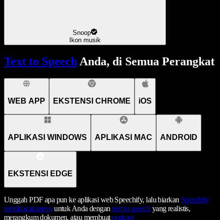
Snoop
Ikon musik
Text to Speech
Anda, di Semua Perangkat
WEB APP
EKSTENSI CHROME
iOS
APLIKASI WINDOWS
APLIKASI MAC
ANDROID
EKSTENSI EDGE
Unggah PDF apa pun ke aplikasi web Speechify, lalu biarkan
Speechify
membacakannya
untuk Anda dengan
text to speech
yang realistis,
merangkum dokumen, atau membuat
podcast