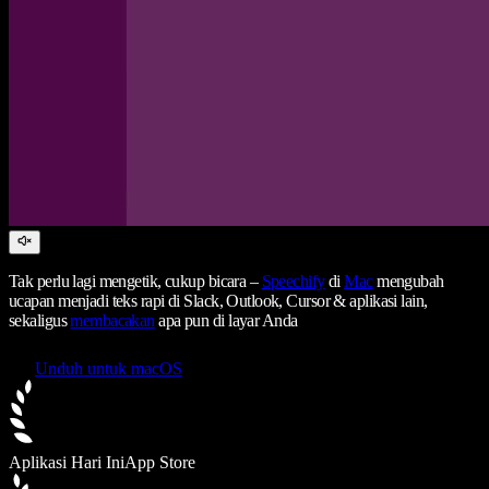
Tak perlu lagi mengetik, cukup bicara –
Speechify
di
Mac
mengubah
ucapan menjadi teks rapi di Slack, Outlook, Cursor & aplikasi lain,
sekaligus
membacakan
apa pun di layar Anda
Unduh untuk macOS
Aplikasi Hari Ini
App Store