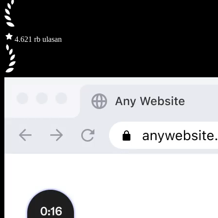
4.6
21 rb ulasan