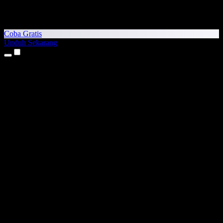
Coba Gratis
Unduh Sekarang
Produk
Teks ke Suara
Aplikasi iPhone & iPad
Aplikasi Android
Ekstensi Chrome
Ekstensi Edge
Aplikasi Web
Aplikasi Mac
Aplikasi Windows