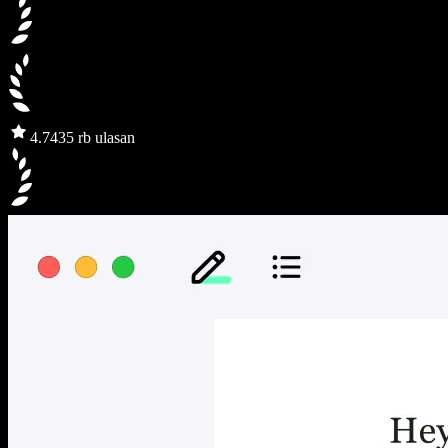
4.7
435 rb ulasan