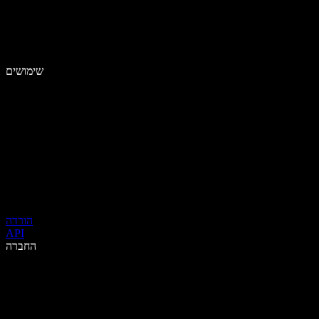
שימושים
הורדה
API
החברה