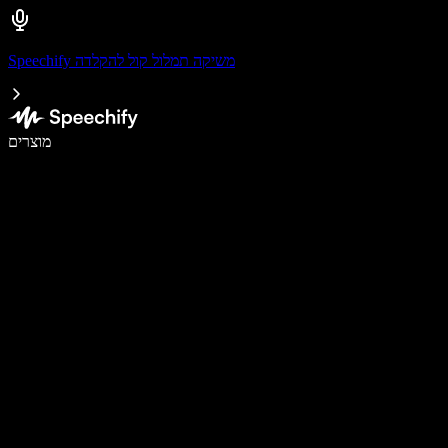
Speechify משיקה תמלול קול להקלדה
לכתוב פי 5 מהר יותר עם הכתבה קולית
מוצרים
למידע נוסף