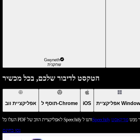
Gwyneth
שחקנית
הטקסט לדיבור שלכם, בכל מכשיר
יקציית Windows
iOS
תוסף ל-Chrome
אפליקציית ווב
ר ממנו
פודקאסט
Speechify
העלו כל PDF לאפליקציית הווב של Speechify ותנו ל
נסו בחינם