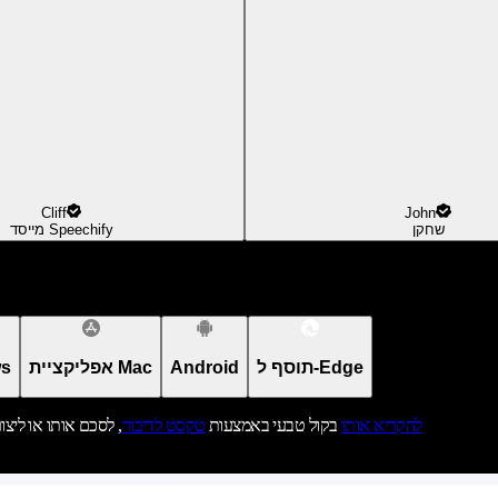
Cliff
John
שחקן
מייסד Speechify
תוסף ל-Edge
Android
אפליקציית Mac
אפל
להקריא אותו
בקול טבעי באמצעות
טקסט לדיבור
, לסכם אותו או ליצו