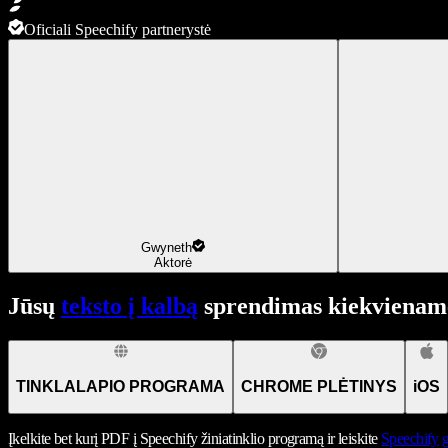
Oficiali Speechify partnerystė
Gwyneth
Aktorė
Jūsų
teksto į kalbą
sprendimas kiekviename
TINKLALAPIO PROGRAMA
CHROME PLĖTINYS
iOS
Įkelkite bet kurį PDF į Speechify žiniatinklio programą ir leiskite
Speechify
g