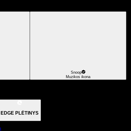
Snoop
Muzikos ikona
EDGE PLĖTINYS
ą