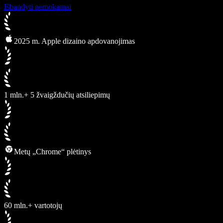
Išbandyti nemokamai
2025 m. Apple dizaino apdovanojimas
1 mln.+ 5 žvaigždučių atsiliepimų
Metų „Chrome“ plėtinys
60 mln.+ vartotojų