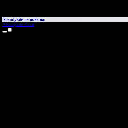
Išbandykite nemokamai
Atsisiųskite dabar
Produktai
Teksto skaitymas balsu
iPhone ir iPad programėlės
Android programėlė
Chrome plėtinys
Edge plėtinys
Interneto programėlė
Mac programėlė
Windows programėlė