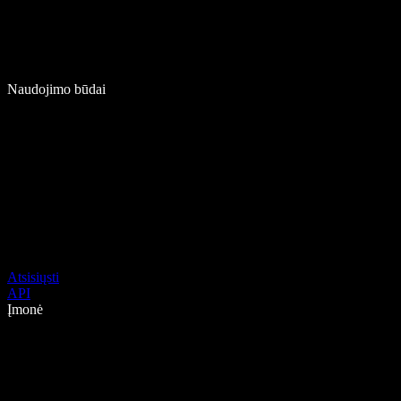
Naudojimo būdai
Atsisiųsti
API
Įmonė