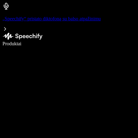
„Speechify“ pristato diktofoną su balso atpažinimu
Rašykite 5× greičiau naudodami diktavimą balsu
Produktai
Sužinokite daugiau