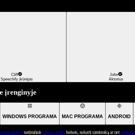
Cliff
John
Speechify įkūrėjas
Aktorius
 įrenginyje
WINDOWS PROGRAMA
MAC PROGRAMA
ANDROID
arsiai skaityti
natūraliais
teksto į kalbą
balsais, sukurti santrauką ar net
podkast