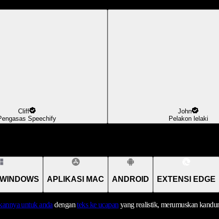
Cliff
John
Pengasas Speechify
Pelakon lelaki
 WINDOWS
APLIKASI MAC
ANDROID
EXTENSI EDGE
annya untuk anda
dengan
teks ke ucapan
yang realistik, merumuskan kandu