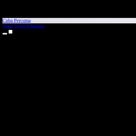
Cuba Percuma
Muat Turun Sekarang
Produk
Teks kepada Pertuturan
Aplikasi iPhone & iPad
Aplikasi Android
Sambungan Chrome
Sambungan Edge
Aplikasi Web
Aplikasi Mac
Aplikasi Windows