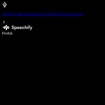
Speechify Memperkenalkan Ciri Dikte Penaipan Suara
Tulis 5× lebih pantas dengan menaip menggunakan suara
Produk
Ketahui Lebih Lanjut