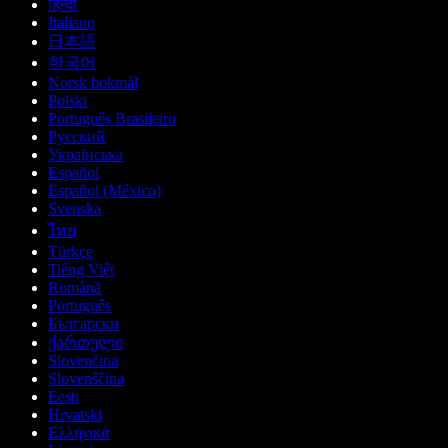
हिन्दी
Italiano
日本語
한국어
Norsk bokmål
Polski
Português Brasileiro
Русский
Українська
Español
Español (México)
Svenska
ไทย
Türkçe
Tiếng Việt
Română
Português
Български
ქართული
Slovenčina
Slovenščina
Eesti
Hrvatski
Ελληνικά