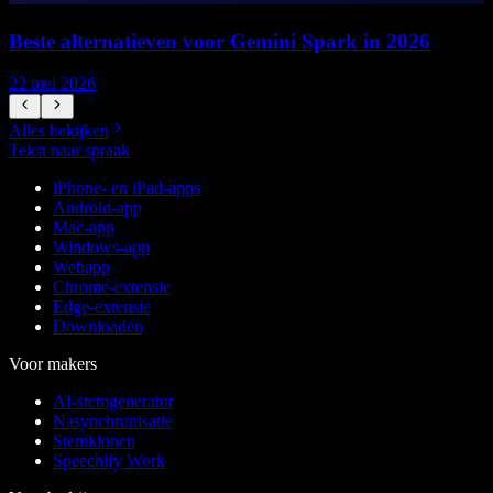
Beste alternatieven voor Gemini Spark in 2026
22 mei 2026
1
Alles bekijken
Tekst naar spraak
iPhone- en iPad-apps
Android-app
Mac-app
Windows-app
Webapp
Chrome-extensie
Edge-extensie
Downloaden
Voor makers
AI-stemgenerator
Nasynchronisatie
Stemklonen
Speechify Work