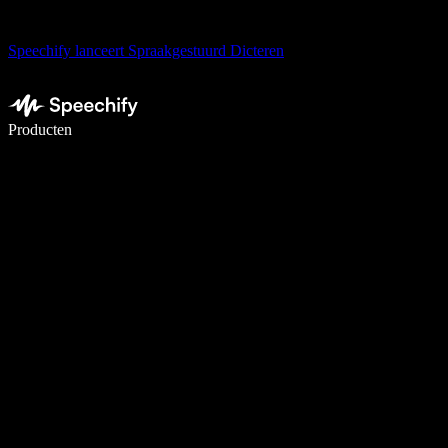
Speechify lanceert Spraakgestuurd Dicteren
Schrijf 5× sneller met spraaktypen
Producten
Meer informatie