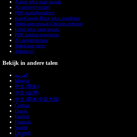
Anime tekst naar spraak
AI-stemvervormer
PDF-audioboeklezer
Kan Google Docs tekst voorlezen
Tekst-naar-spraak Chrome-extensie
Hindi tekst naar spraak
PDF hardop voorlezen
AI-stemgenerator
Tekst naar stem
Tekstlezer
Bekijk in andere talen
العربية
Magyar
中文 (简体)
中文 (台灣)
中文 (简体 中国大陆)
Čeština
Dansk
English
Français
Suomi
Deutsch