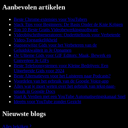
Aanbevolen artikelen
Beste Chrome-extensies voor YouTubers
Slack Tips voor Beginners: De Basis Onder de Knie Krijgen
Top 10 Beste Gratis Videobewerkingssoftware
Videobijschriftgeneratoren: Ondertiteltools voor Verbeterde
Video-Toegankelijkheid
Stapsgewijze Gids voor het Verbeteren van de
Geluidskwaliteit in Je Opnamen
De Ultieme Gids voor GIF Editors: Maak, Bewerk en
Converteer Je GIFs
Beste Telefoonsystemen voor Kleine Bedrijven: Een
Uitgebreide Gids voor 2024
Beste Alternatieven voor het Luisteren naar Podcasts?
Voordelen van het gebruik van de Google Voice-app
Alles wat je moet weten over het gebruik van tekst-naar-
spraak in Google Docs
Start & Verdien met een YouTube Automatiseringskanaal Snel
Ideeën voor YouTube zonder Gezicht
Nieuwste blogs
Alles bekijken