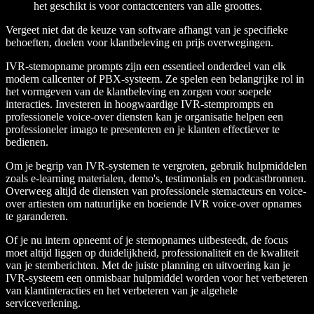
het geschikt is voor contactcenters van alle groottes.
Vergeet niet dat de keuze van software afhangt van je specifieke
behoeften, doelen voor klantbeleving en prijs overwegingen.
IVR-stemopname prompts zijn een essentieel onderdeel van elk
modern callcenter of PBX-systeem. Ze spelen een belangrijke rol in
het vormgeven van de klantbeleving en zorgen voor soepele
interacties. Investeren in hoogwaardige IVR-stemprompts en
professionele voice-over diensten kan je organisatie helpen een
professioneler imago te presenteren en je klanten effectiever te
bedienen.
Om je begrip van IVR-systemen te vergroten, gebruik hulpmiddelen
zoals e-learning materialen, demo's, testimonials en podcastbronnen.
Overweeg altijd de diensten van professionele stemacteurs en voice-
over artiesten om natuurlijke en boeiende IVR voice-over opnames
te garanderen.
Of je nu intern opneemt of je stemopnames uitbesteedt, de focus
moet altijd liggen op duidelijkheid, professionaliteit en de kwaliteit
van je stemberichten. Met de juiste planning en uitvoering kan je
IVR-systeem een onmisbaar hulpmiddel worden voor het verbeteren
van klantinteracties en het verbeteren van je algehele
serviceverlening.