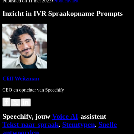
Published on
11 mei 2023
•
Productiviteit
Inzicht in IVR Spraakopname Prompts
Cliff Weitzman
CEO en oprichter van Speechify
Speechify, jouw
Voice AI
-assistent
Tekst-naar-spraak
.
Stemtypen
.
Snelle
antwoorden
.