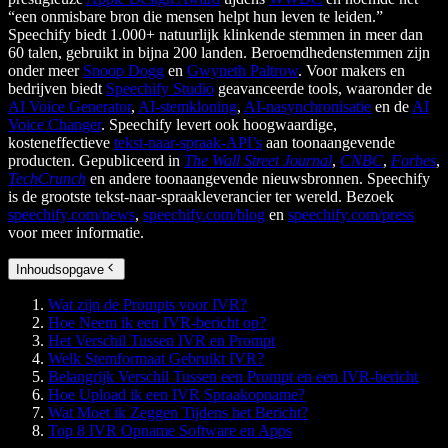
“een onmisbare bron die mensen helpt hun leven te leiden.”
Speechify biedt 1.000+ natuurlijk klinkende stemmen in meer dan
60 talen, gebruikt in bijna 200 landen. Beroemdhedenstemmen zijn
onder meer
Snoop Dogg
en
Gwyneth Paltrow
. Voor makers en
bedrijven biedt
Speechify Studio
geavanceerde tools, waaronder de
AI Voice Generator
,
AI-stemkloning
,
AI-nasynchronisatie
en de
AI
Voice Changer
. Speechify levert ook hoogwaardige,
kosteneffectieve
tekst-naar-spraak-API’s
aan toonaangevende
producten. Gepubliceerd in
The Wall Street Journal
,
CNBC
,
Forbes
,
TechCrunch
en andere toonaangevende nieuwsbronnen. Speechify
is de grootste tekst-naar-spraakleverancier ter wereld. Bezoek
speechify.com/news
,
speechify.com/blog
en
speechify.com/press
voor meer informatie.
Inhoudsopgave
Wat zijn de Prompts voor IVR?
Hoe Neem ik een IVR-bericht op?
Het Verschil Tussen IVR en Prompt
Welk Stemformaat Gebruikt IVR?
Belangrijk Verschil Tussen een Prompt en een IVR-bericht
Hoe Upload ik een IVR Spraakopname?
Wat Moet ik Zeggen Tijdens het Bericht?
Top 8 IVR Opname Software en Apps