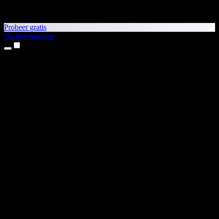
Probeer gratis
Nu downloaden
Producten
Tekst-naar-spraak
iPhone- en iPad-apps
Android-app
Chrome-extensie
Edge-extensie
Webapp
Mac-app
Windows-app