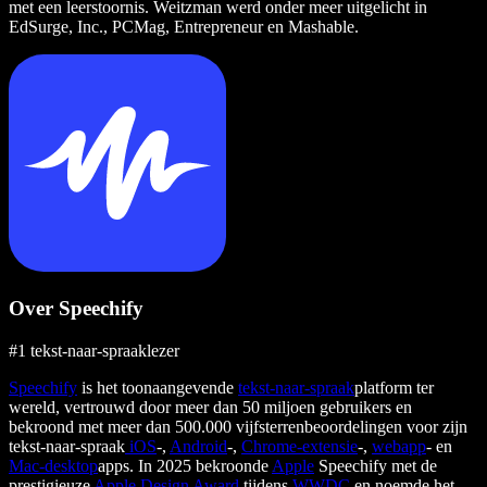
met een leerstoornis. Weitzman werd onder meer uitgelicht in
EdSurge, Inc., PCMag, Entrepreneur en Mashable.
Over Speechify
#1 tekst-naar-spraaklezer
Speechify
is het toonaangevende
tekst-naar-spraak
platform ter
wereld, vertrouwd door meer dan 50 miljoen gebruikers en
bekroond met meer dan 500.000 vijfsterrenbeoordelingen voor zijn
tekst-naar-spraak
iOS
-,
Android
-,
Chrome-extensie
-,
webapp
- en
Mac-desktop
apps. In 2025 bekroonde
Apple
Speechify met de
prestigieuze
Apple Design Award
tijdens
WWDC
en noemde het