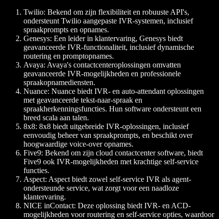
Twilio:
Bekend om zijn flexibiliteit en robuuste API's,
ondersteunt Twilio aangepaste IVR-systemen, inclusief
spraakprompts en opnames.
Genesys:
Een leider in klantervaring, Genesys biedt
geavanceerde IVR-functionaliteit, inclusief dynamische
routering en promptopnames.
Avaya:
Avaya's contactcenteroplossingen omvatten
geavanceerde IVR-mogelijkheden en professionele
spraakopnamediensten.
Nuance:
Nuance biedt IVR- en auto-attendant oplossingen
met geavanceerde tekst-naar-spraak en
spraakherkenningsfuncties. Hun software ondersteunt een
breed scala aan talen.
8x8:
8x8 biedt uitgebreide IVR-oplossingen, inclusief
eenvoudig beheer van spraakprompts, en beschikt over
hoogwaardige voice-over opnames.
Five9:
Bekend om zijn cloud contactcenter software, biedt
Five9 ook IVR-mogelijkheden met krachtige self-service
functies.
Aspect:
Aspect biedt zowel self-service IVR als agent-
ondersteunde service, wat zorgt voor een naadloze
klantervaring.
NICE inContact:
Deze oplossing biedt IVR- en ACD-
mogelijkheden voor routering en self-service opties, waardoor