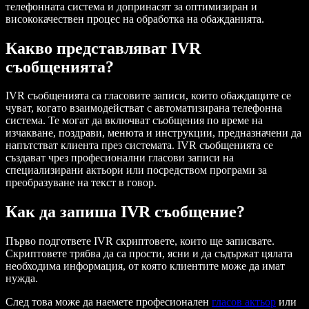
телефонната система и допринасят за оптимизиран и
висококачествен процес на обработка на обажданията.
Какво представляват IVR
съобщенията?
IVR съобщенията са гласовите записи, които обаждащите се
чуват, когато взаимодействат с автоматизирана телефонна
система. Те могат да включват съобщения по време на
изчакване, поздрави, менюта и инструкции, предназначени да
напътстват клиента през системата. IVR съобщенията се
създават чрез професионални гласови записи на
специализирани актьори или посредством програми за
преобразуване на текст в говор.
Как да запиша IVR съобщение?
Първо подгответе IVR скриптовете, които ще записвате.
Скриптовете трябва да са прости, ясни и да съдържат цялата
необходима информация, от която клиентите може да имат
нужда.
След това може да наемете професионален
гласов актьор
или