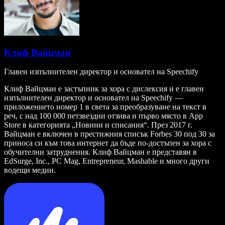
Клиф Вайцман
Главен изпълнителен директор и основател на Speechify
Клиф Вайцман е застъпник за хора с дислексия и е главен
изпълнителен директор и основател на Speechify —
приложението номер 1 в света за преобразуване на текст в
реч, с над 100 000 петзвездни отзива и първо място в App
Store в категорията „Новини и списания“. През 2017 г.
Вайцман е включен в престижния списък Forbes 30 под 30 за
приноса си към това интернет да бъде по-достъпен за хора с
обучителни затруднения. Клиф Вайцман е представян в
EdSurge, Inc., PC Mag, Entrepreneur, Mashable и много други
водещи медии.