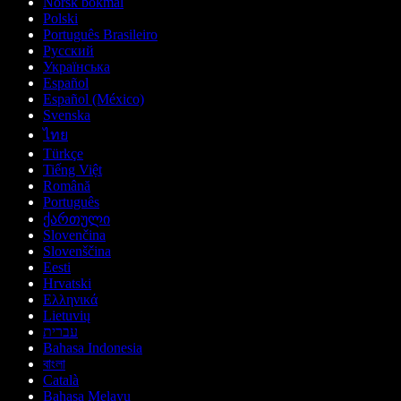
Norsk bokmål
Polski
Português Brasileiro
Русский
Українська
Español
Español (México)
Svenska
ไทย
Türkçe
Tiếng Việt
Română
Português
ქართული
Slovenčina
Slovenščina
Eesti
Hrvatski
Ελληνικά
Lietuvių
עברית
Bahasa Indonesia
বাংলা
Català
Bahasa Melayu