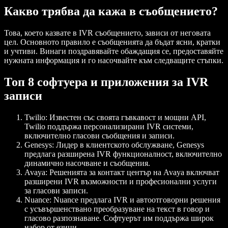
Какво трябва да кажа в съобщението?
Това, което казвате в IVR съобщението, зависи от неговата
цел. Основното правило е съобщенията да бъдат ясни, кратки
и учтиви. Винаги поздравявайте обаждащия се, предоставяйте
нужната информация и го насочвайте към следващите стъпки.
Топ 8 софтуера и приложения за IVR
записи
Twilio:
Известен със своята гъвкавост и мощни API,
Twilio поддържа персонализирани IVR системи,
включително гласови съобщения и записи.
Genesys:
Лидер в клиентското обслужване, Genesys
предлага разширена IVR функционалност, включително
динамично насочване и съобщения.
Avaya:
Решенията за контакт център на Avaya включват
разширени IVR възможности и професионални услуги
за гласови записи.
Nuance:
Nuance предлага IVR и автоотговорни решения
с усъвършенствано преобразуване на текст в говор и
гласово разпознаване. Софтуерът им поддържа широк
набор от езици.