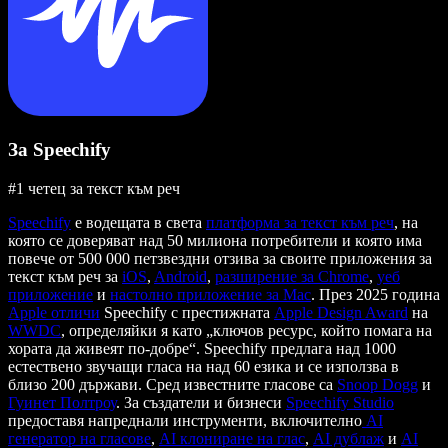
За Speechify
#1 четец за текст към реч
Speechify
е водещата в света
платформа за текст към реч
, на
която се доверяват над 50 милиона потребители и която има
повече от 500 000 петзвездни отзива за своите приложения за
текст към реч за
iOS
,
Android
,
разширение за Chrome
,
уеб
приложение
и
настолно приложение за Mac
. През 2025 година
Apple отличи
Speechify с престижната
Apple Design Award
на
WWDC
, определяйки я като „ключов ресурс, който помага на
хората да живеят по-добре“. Speechify предлага над 1000
естествено звучащи гласа на над 60 езика и се използва в
близо 200 държави. Сред известните гласове са
Snoop Dogg
и
Гуинет Полтроу
. За създатели и бизнеси
Speechify Studio
предоставя напреднали инструменти, включително
AI
генератор на гласове
,
AI клониране на глас
,
AI дублаж
и
AI