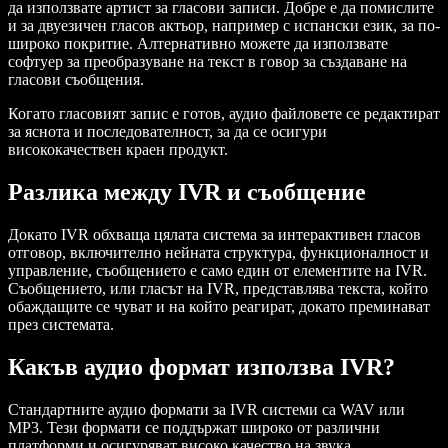
да използвате артист за гласови записи. Добре е да помислите
и за двуезичен гласов актьор, например с испански език, за по-
широко покритие. Алтернативно можете да използвате
софтуер за преобразуване на текст в говор за създаване на
гласови съобщения.
Когато гласовият запис е готов, аудио файловете се редактират
за яснота и последователност, за да се осигури
висококачествен краен продукт.
Разлика между IVR и съобщение
Докато IVR обхваща цялата система за интерактивен гласов
отговор, включително нейната структура, функционалност и
управление, съобщението е само един от елементите на IVR.
Съобщението, или гласът на IVR, представлява текста, който
обаждащите се чуват и на който реагират, докато преминават
през системата.
Какъв аудио формат използва IVR?
Стандартните аудио формати за IVR системи са WAV или
MP3. Тези формати се поддържат широко от различни
платформи и осигуряват високо качество на звука.