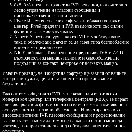
8x8:
8x8 предлага цялостни IVR решения, включително
лесно управление на гласови съобщения и
висококачествени гласови записи.
Five9:
Известен със своя софтуер за облачен контакт
център, Five9 предлага и IVR възможности със силни
функции за самообслужване.
Aspect:
Aspect осигурява както IVR самообслужване,
така и обслужване с агент, за да гарантира безпроблемно
клиентско преживяване.
NICE inContact:
Това решение предоставя IVR и ACD
възможности за маршрутизиране и самообслужване,
подходящи за контакт центрове от всякакъв мащаб.
Имайте предвид, че изборът на софтуер ще зависи от вашите
конкретни нужди, целите за клиентско преживяване и
бюджета ви.
Гласовите съобщения за IVR са неразделна част от всеки
модерен кол център или телефонна централа (PBX). Те играят
ключова роля във формирането на клиентското изживяване и
осигуряването на плавно обслужване. Инвестирането във
висококачествени IVR гласови съобщения и професионални
гласови услуги може да помогне на вашата организация да
изглежда по-професионална и да обслужва клиентите си по-
ефективно.