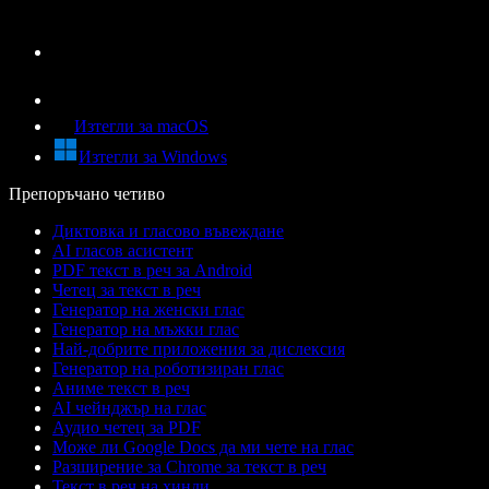
Изтегли за macOS
Изтегли за Windows
Препоръчано четиво
Диктовка и гласово въвеждане
AI гласов асистент
PDF текст в реч за Android
Четец за текст в реч
Генератор на женски глас
Генератор на мъжки глас
Най-добрите приложения за дислексия
Генератор на роботизиран глас
Аниме текст в реч
AI чейнджър на глас
Аудио четец за PDF
Може ли Google Docs да ми чете на глас
Разширение за Chrome за текст в реч
Текст в реч на хинди