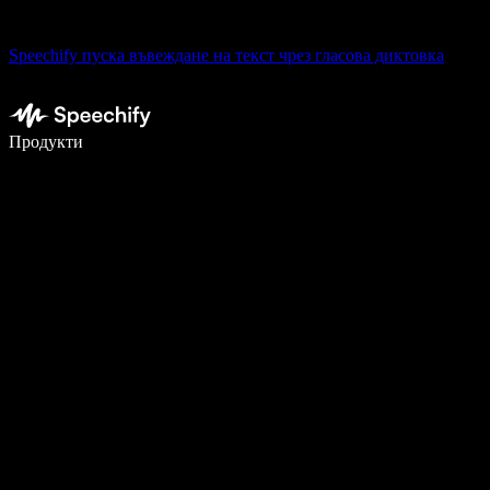
Speechify пуска въвеждане на текст чрез гласова диктовка
Пишете 5× по-бързо с гласово въвеждане
Продукти
Научете повече