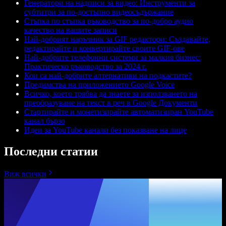
Генератори на надписи за видео: Инструменти за
субтитри за по-достъпно видеосъдържание
Стъпка по стъпка ръководство за по-добро аудио
качество на вашите записи
Най-добрият наръчник за GIF редактори: Създавайте,
редактирайте и конвертирайте своите GIF-ове
Най-добрите телефонни системи за малкия бизнес:
Практическо ръководство за 2024 г.
Кои са най-добрите алтернативи на подкастите?
Предимства на приложението Google Voice
Всичко, което трябва да знаете за използването на
преобразуване на текст в реч в Google Документи
Стартирайте и монетизирайте автоматизиран YouTube
канал бързо
Идеи за YouTube канали без показване на лице
Последни статии
Виж всички