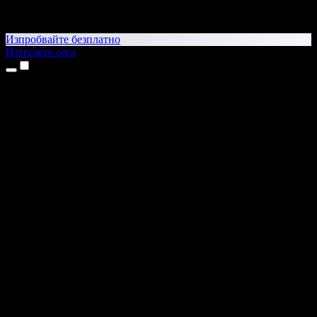
Изпробвайте безплатно
Изтеглете сега
Продукти
Текст в реч
Приложения за iPhone и iPad
Приложение за Android
Разширение за Chrome
Разширение за Edge
Уеб приложение
Приложение за Mac
Приложение за Windows