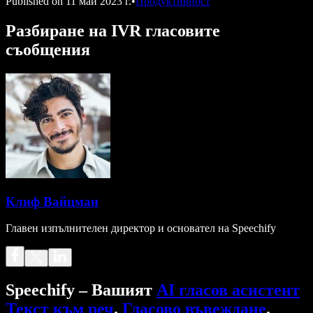
Published on
11 май 2023 г.
•
Продуктивност
Разбиране на IVR гласовите
съобщения
Клиф Вайцман
Главен изпълнителен директор и основател на Speechify
Speechify – Вашият
AI гласов асистент
Текст към реч
.
Гласово въвеждане
.