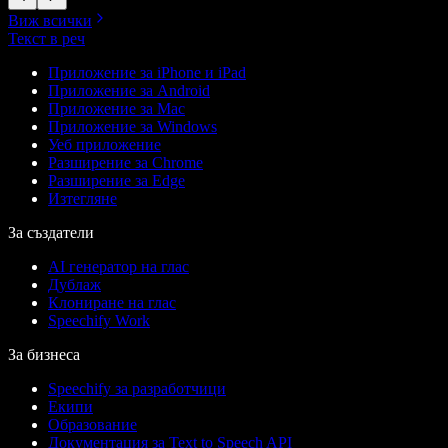
Виж всички
Текст в реч
Приложение за iPhone и iPad
Приложение за Android
Приложение за Mac
Приложение за Windows
Уеб приложение
Разширение за Chrome
Разширение за Edge
Изтегляне
За създатели
AI генератор на глас
Дублаж
Клониране на глас
Speechify Work
За бизнеса
Speechify за разработчици
Екипи
Образование
Документация за Text to Speech API