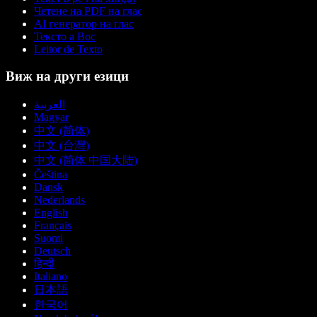
Четене на PDF на глас
AI генератор на глас
Тексто а Вос
Leitor de Texto
Виж на други езици
العربية
Magyar
中文 (简体)
中文 (台灣)
中文 (简体 中国大陆)
Čeština
Dansk
Nederlands
English
Français
Suomi
Deutsch
हिन्दी
Italiano
日本語
한국어