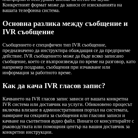
Конкретният формат може да зависи от изискванията на
вашата телефонна система.
Основна разлика между съобщение и
IVR съобщение
Съобщението е специфичен тип IVR съобщение,
предназначено да инструктира обаждащия се да предприеме
действие. IVR съобщението може да бъде всяко записано
съобщение, което се възпроизвежда по време на разговор, като
например поздрави, съобщения при изчакване или
информация за работното време.
Как да кача IVR гласов запис?
Качването на IVR гласов запис зависи от вашата конкретна
IVR система или доставчик на услуги. Обикновено процесът
включва влизане в административния портал на системата,
намиране на секцията за съобщения или гласови записи и
качване на съответния аудио файл. Винаги се консултирайте с
ръководствата или помощния център на вашия доставчик за
конкретни инструкции.