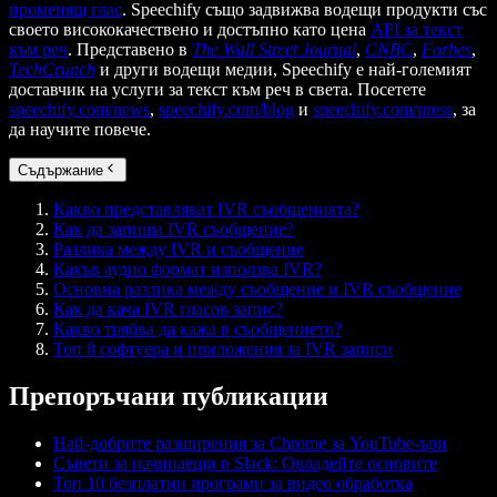
променящ глас
. Speechify също задвижва водещи продукти със
своето висококачествено и достъпно като цена
API за текст
към реч
. Представено в
The Wall Street Journal
,
CNBC
,
Forbes
,
TechCrunch
и други водещи медии, Speechify е най-големият
доставчик на услуги за текст към реч в света. Посетете
speechify.com/news
,
speechify.com/blog
и
speechify.com/press
, за
да научите повече.
Съдържание
Какво представляват IVR съобщенията?
Как да запиша IVR съобщение?
Разлика между IVR и съобщение
Какъв аудио формат използва IVR?
Основна разлика между съобщение и IVR съобщение
Как да кача IVR гласов запис?
Какво трябва да кажа в съобщението?
Топ 8 софтуера и приложения за IVR записи
Препоръчани публикации
Най-добрите разширения за Chrome за YouTube-ъри
Съвети за начинаещи в Slack: Овладейте основите
Топ 10 безплатни програми за видео обработка