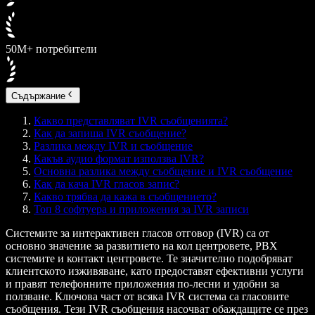
50M+ потребители
Съдържание
Какво представляват IVR съобщенията?
Как да запиша IVR съобщение?
Разлика между IVR и съобщение
Какъв аудио формат използва IVR?
Основна разлика между съобщение и IVR съобщение
Как да кача IVR гласов запис?
Какво трябва да кажа в съобщението?
Топ 8 софтуера и приложения за IVR записи
Системите за интерактивен гласов отговор (IVR) са от
основно значение за развитието на кол центровете, PBX
системите и контакт центровете. Те значително подобряват
клиентското изживяване, като предоставят ефективни услуги
и правят телефонните приложения по-лесни и удобни за
ползване. Ключова част от всяка IVR система са гласовите
съобщения. Тези IVR съобщения насочват обаждащите се през