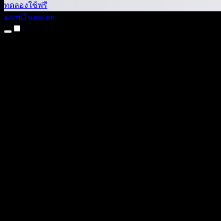
ทดลองใช้ฟรี
ดาวน์โหลดเลย
ผลิตภัณฑ์
แปลงข้อความเป็นเสียง
แอป iPhone และ iPad
แอป Android
ส่วนขยาย Chrome
ส่วนขยาย Edge
เว็บแอป
แอป Mac
แอป Windows