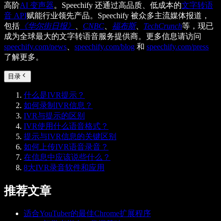
高阶
AI 变声器
。Speechify 还通过高品质、低成本的
文字转语
音 API
赋能行业领先产品。Speechify 被众多主流媒体报道，
包括
《华尔街日报》
、
CNBC
、
福布斯
、
TechCrunch
等，现已
成为全球最大的文字转语音服务提供商。更多信息请访问
speechify.com/news
、
speechify.com/blog
和
speechify.com/press
了解更多。
目录
什么是IVR提示？
如何录制IVR信息？
IVR与提示的区别
IVR使用什么语音格式？
提示与IVR信息的关键区别
如何上传IVR语音录音？
在信息中应该说些什么？
8大IVR录音软件和应用
推荐文章
适合YouTuber的最佳Chrome扩展程序