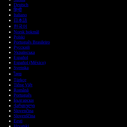
Deutsch
हिन्दी
Italiano
日本語
한국어
Norsk bokmål
Polski
Português Brasileiro
Русский
Українська
Español
Español (México)
Svenska
ไทย
Türkçe
Tiếng Việt
Română
Português
Български
ქართული
Slovenčina
Slovenščina
Eesti
Hrvatski