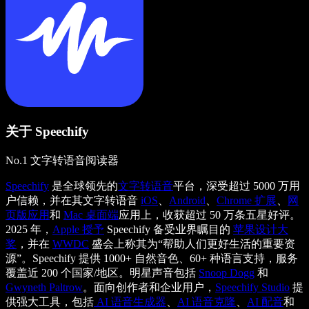
关于 Speechify
No.1 文字转语音阅读器
Speechify
是全球领先的
文字转语音
平台，深受超过 5000 万用
户信赖，并在其文字转语音
iOS
、
Android
、
Chrome 扩展
、
网
页版应用
和
Mac 桌面端
应用上，收获超过 50 万条五星好评。
2025 年，
Apple 授予
Speechify 备受业界瞩目的
苹果设计大
奖
，并在
WWDC
盛会上称其为“帮助人们更好生活的重要资
源”。Speechify 提供 1000+ 自然音色、60+ 种语言支持，服务
覆盖近 200 个国家/地区。明星声音包括
Snoop Dogg
和
Gwyneth Paltrow
。面向创作者和企业用户，
Speechify Studio
提
供强大工具，包括
AI 语音生成器
、
AI 语音克隆
、
AI 配音
和