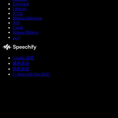
Ελληνικά
Lietuvių
עברית
Bahasa Indonesia
বাংলা
Català
Bahasa Melayu
اردو
Cookie 设置
服务条款
隐私政策
© Speechify Inc 2026