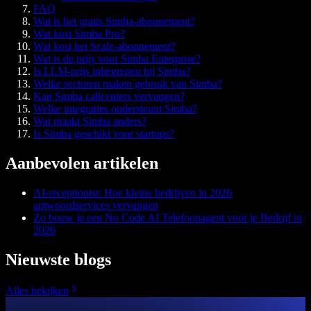
FAQ
Wat is het gratis Simba-abonnement?
Wat kost Simba Pro?
Wat kost het Scale-abonnement?
Wat is de prijs voor Simba Enterprise?
Is LLM-prijs inbegrepen bij Simba?
Welke sectoren maken gebruik van Simba?
Kan Simba callcenters vervangen?
Welke integraties ondersteunt Simba?
Wat maakt Simba anders?
Is Simba geschikt voor startups?
Aanbevolen artikelen
AI-receptionist: Hoe kleine bedrijven in 2026
antwoordservices vervangen
Zo bouw je een No Code AI Telefoonagent voor je Bedrijf in
2026
Nieuwste blogs
Alles bekijken