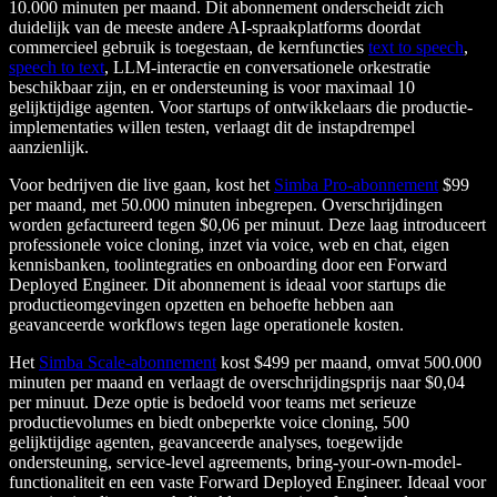
10.000 minuten per maand. Dit abonnement onderscheidt zich
duidelijk van de meeste andere AI-spraakplatforms doordat
commercieel gebruik is toegestaan, de kernfuncties
text to speech
,
speech to text
, LLM-interactie en conversationele orkestratie
beschikbaar zijn, en er ondersteuning is voor maximaal 10
gelijktijdige agenten. Voor startups of ontwikkelaars die productie-
implementaties willen testen, verlaagt dit de instapdrempel
aanzienlijk.
Voor bedrijven die live gaan, kost het
Simba Pro-abonnement
$99
per maand, met 50.000 minuten inbegrepen. Overschrijdingen
worden gefactureerd tegen $0,06 per minuut. Deze laag introduceert
professionele voice cloning, inzet via voice, web en chat, eigen
kennisbanken, toolintegraties en onboarding door een Forward
Deployed Engineer. Dit abonnement is ideaal voor startups die
productieomgevingen opzetten en behoefte hebben aan
geavanceerde workflows tegen lage operationele kosten.
Het
Simba Scale-abonnement
kost $499 per maand, omvat 500.000
minuten per maand en verlaagt de overschrijdingsprijs naar $0,04
per minuut. Deze optie is bedoeld voor teams met serieuze
productievolumes en biedt onbeperkte voice cloning, 500
gelijktijdige agenten, geavanceerde analyses, toegewijde
ondersteuning, service-level agreements, bring-your-own-model-
functionaliteit en een vaste Forward Deployed Engineer. Ideaal voor