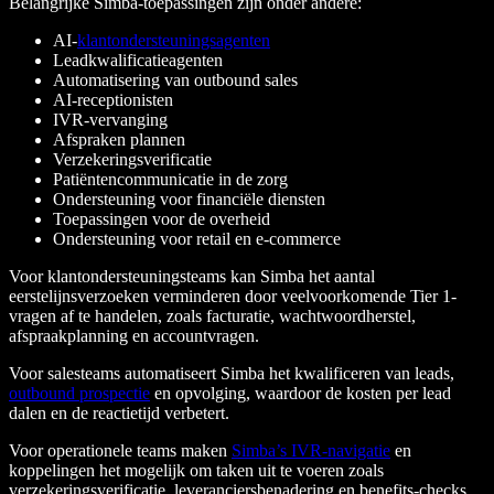
Belangrijke Simba-toepassingen zijn onder andere:
AI-
klantondersteuningsagenten
Leadkwalificatieagenten
Automatisering van outbound sales
AI-receptionisten
IVR-vervanging
Afspraken plannen
Verzekeringsverificatie
Patiëntencommunicatie in de zorg
Ondersteuning voor financiële diensten
Toepassingen voor de overheid
Ondersteuning voor retail en e-commerce
Voor klantondersteuningsteams kan Simba het aantal
eerstelijnsverzoeken verminderen door veelvoorkomende Tier 1-
vragen af te handelen, zoals facturatie, wachtwoordherstel,
afspraakplanning en accountvragen.
Voor salesteams automatiseert Simba het kwalificeren van leads,
outbound prospectie
en opvolging, waardoor de kosten per lead
dalen en de reactietijd verbetert.
Voor operationele teams maken
Simba’s IVR-navigatie
en
koppelingen het mogelijk om taken uit te voeren zoals
verzekeringsverificatie, leveranciersbenadering en benefits-checks,