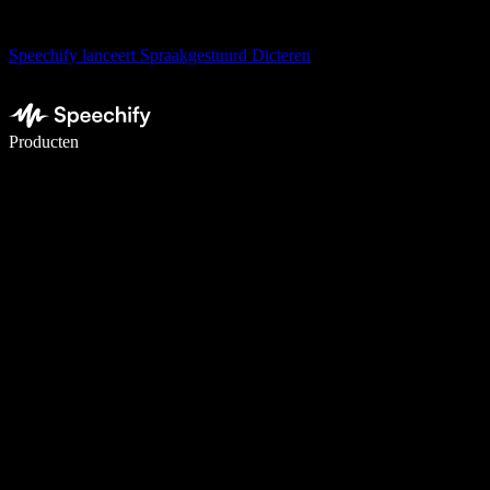
Speechify lanceert Spraakgestuurd Dicteren
Schrijf 5× sneller met spraaktypen
Producten
Meer informatie