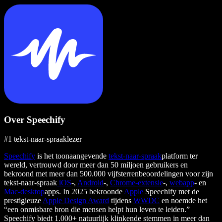
Over Speechify
#1 tekst-naar-spraaklezer
Speechify
is het toonaangevende
tekst-naar-spraak
platform ter
wereld, vertrouwd door meer dan 50 miljoen gebruikers en
bekroond met meer dan 500.000 vijfsterrenbeoordelingen voor zijn
tekst-naar-spraak
iOS
-,
Android
-,
Chrome-extensie
-,
webapp
- en
Mac-desktop
apps. In 2025 bekroonde
Apple
Speechify met de
prestigieuze
Apple Design Award
tijdens
WWDC
en noemde het
“een onmisbare bron die mensen helpt hun leven te leiden.”
Speechify biedt 1.000+ natuurlijk klinkende stemmen in meer dan