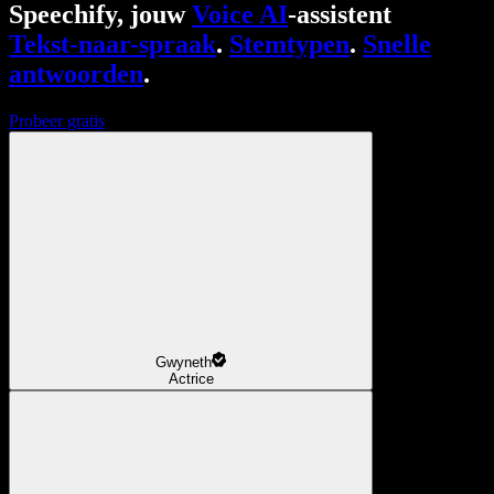
Speechify, jouw
Voice AI
-assistent
Tekst-naar-spraak
.
Stemtypen
.
Snelle
antwoorden
.
Probeer gratis
Gwyneth
Actrice