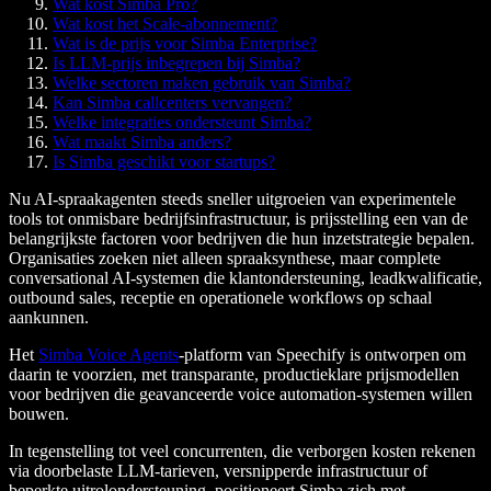
Wat kost Simba Pro?
Wat kost het Scale-abonnement?
Wat is de prijs voor Simba Enterprise?
Is LLM-prijs inbegrepen bij Simba?
Welke sectoren maken gebruik van Simba?
Kan Simba callcenters vervangen?
Welke integraties ondersteunt Simba?
Wat maakt Simba anders?
Is Simba geschikt voor startups?
Nu AI-spraakagenten steeds sneller uitgroeien van experimentele
tools tot onmisbare bedrijfsinfrastructuur, is prijsstelling een van de
belangrijkste factoren voor bedrijven die hun inzetstrategie bepalen.
Organisaties zoeken niet alleen spraaksynthese, maar complete
conversational AI-systemen die klantondersteuning, leadkwalificatie,
outbound sales, receptie en operationele workflows op schaal
aankunnen.
Het
Simba Voice Agents
-platform van Speechify is ontworpen om
daarin te voorzien, met transparante, productieklare prijsmodellen
voor bedrijven die geavanceerde voice automation-systemen willen
bouwen.
In tegenstelling tot veel concurrenten, die verborgen kosten rekenen
via doorbelaste LLM-tarieven, versnipperde infrastructuur of
beperkte uitrolondersteuning, positioneert Simba zich met