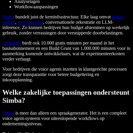
Analyselagen
Workflowaanpassingen
Simba
bundelt juist de kerninfrastructuur. Elke laag omvat
text to
speech
,
speech to text
, conversationele orkestratie en LLM-
inference. Zo kunnen bedrijven hun budget afstemmen op werkelijk
gebruik, zonder verrassingen door versnipperde doorbelastingen.
Speechify
biedt ook 10.000 gratis minuten per maand in het
basisabonnement en een Build Grant van 1.000.000 minuten voor in
aanmerking komende ontwikkelaars, wat de experimenteerkosten
verder verlaagt.
Voor bedrijven die voice agents inzetten in klantgerichte processen
zorgt deze transparantie voor betere budgettering en
inkoopplanning.
Welke zakelijke toepassingen ondersteunt
Simba?
Simba
is meer dan alleen een spraakgenerator. Het is een compleet
voice agent-systeem voor uiteenlopende workflows op
ondernemingsniveau.