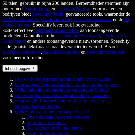
60 talen, gebruikt in bijna 200 landen. Beroemdhedenstemmen zijn
onder meer
Snoop Dogg
en
Gwyneth Paltrow
. Voor makers en
bedrijven biedt
Speechify Studio
geavanceerde tools, waaronder de
AI Voice Generator
,
AI-stemkloning
,
AI-nasynchronisatie
en de
AI
Voice Changer
. Speechify levert ook hoogwaardige,
kosteneffectieve
tekst-naar-spraak-API’s
aan toonaangevende
producten. Gepubliceerd in
The Wall Street Journal
,
CNBC
,
Forbes
,
TechCrunch
en andere toonaangevende nieuwsbronnen. Speechify
is de grootste tekst-naar-spraakleverancier ter wereld. Bezoek
speechify.com/news
,
speechify.com/blog
en
speechify.com/press
voor meer informatie.
Inhoudsopgave
Hoe werkt de prijsstelling van Simba Voice Agents?
Waarom hecht Simba waarde aan transparante prijzen?
Welke zakelijke toepassingen ondersteunt Simba?
Hoe verhogen Simba’s integraties de prijswaarde?
Waarom zijn Forward Deployed Engineers een
onderscheidende factor?
Welk Simba-abonnement past het best?
Ontwikkelaars en eerste bouwers
Startups in productie
Scale-ups en groeiende teams
Grote ondernemingen