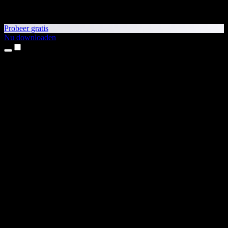
Probeer gratis
Nu downloaden
Producten
Tekst-naar-spraak
iPhone- en iPad-apps
Android-app
Chrome-extensie
Edge-extensie
Webapp
Mac-app
Windows-app