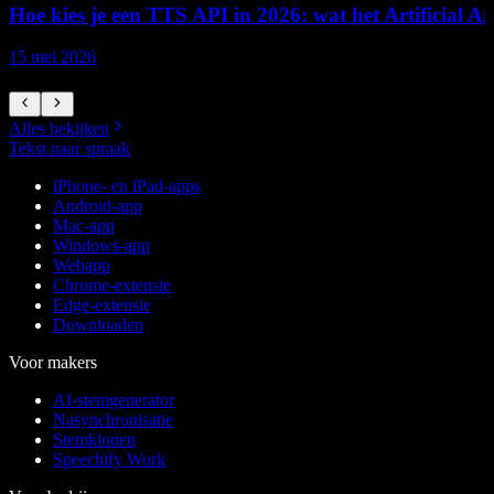
Hoe kies je een TTS API in 2026: wat het Artificial Ana
15 mei 2026
1
Alles bekijken
Tekst naar spraak
iPhone- en iPad-apps
Android-app
Mac-app
Windows-app
Webapp
Chrome-extensie
Edge-extensie
Downloaden
Voor makers
AI-stemgenerator
Nasynchronisatie
Stemklonen
Speechify Work