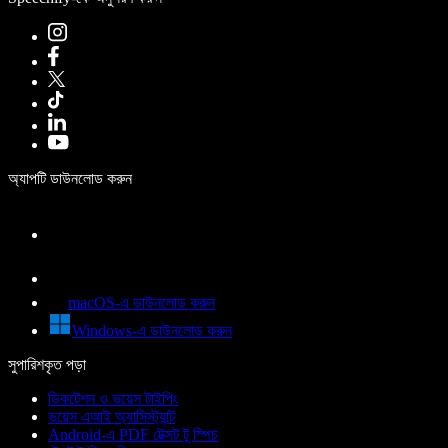
অ্যাপটি ডাউনলোড করুন
macOS-এ ডাউনলোড করুন
Windows-এ ডাউনলোড করুন
সুপারিশকৃত পড়া
ডিকটেশন ও ভয়েস টাইপিং
ভয়েস এআই অ্যাসিস্ট্যান্ট
Android-এ PDF টেক্সট টু স্পিচ