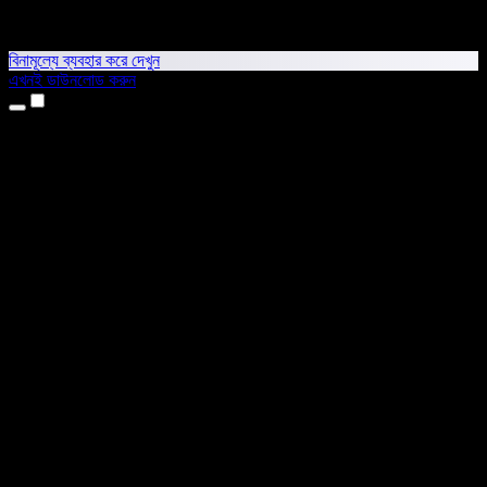
বিনামূল্যে ব্যবহার করে দেখুন
এখনই ডাউনলোড করুন
প্রোডাক্ট
টেক্সট টু স্পিচ
আইফোন ও আইপ্যাড অ্যাপ
অ্যান্ড্রয়েড অ্যাপ
ক্রোম এক্সটেনশন
এজ এক্সটেনশন
ওয়েব অ্যাপ
ম্যাক অ্যাপ
উইন্ডোজ অ্যাপ
এআই ভয়েস জেনারেটর