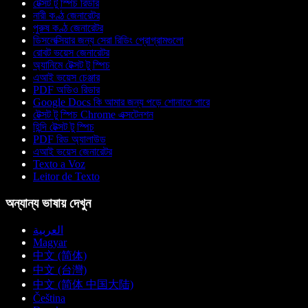
টেক্সট টু স্পিচ রিডার
নারী কণ্ঠ জেনারেটর
পুরুষ কণ্ঠ জেনারেটর
ডিসলেক্সিয়ার জন্য সেরা রিডিং প্রোগ্রামগুলো
রোবট ভয়েস জেনারেটর
অ্যানিমে টেক্সট টু স্পিচ
এআই ভয়েস চেঞ্জার
PDF অডিও রিডার
Google Docs কি আমার জন্য পড়ে শোনাতে পারে
টেক্সট টু স্পিচ Chrome এক্সটেনশন
হিন্দি টেক্সট টু স্পিচ
PDF রিড অ্যালাউড
এআই ভয়েস জেনারেটর
Texto a Voz
Leitor de Texto
অন্যান্য ভাষায় দেখুন
العربية
Magyar
中文 (简体)
中文 (台灣)
中文 (简体 中国大陆)
Čeština