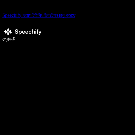
Speechify ভয়েস টাইপিং ডিকটেশন চালু করেছে
ভয়েস টাইপিং দিয়ে ৫ গুণ দ্রুত লিখুন
প্রোডাক্ট
আরও জানুন