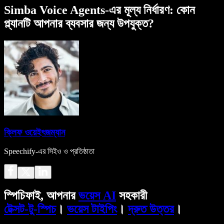
Simba Voice Agents-এর মূল্য নির্ধারণ: কোন
প্ল্যানটি আপনার ব্যবসার জন্য উপযুক্ত?
ক্লিফ ওয়েইৎজম্যান
Speechify-এর সিইও ও প্রতিষ্ঠাতা
স্পিচিফাই, আপনার
ভয়েস AI
সহকারী
টেক্সট-টু-স্পিচ
।
ভয়েস টাইপিং
।
দ্রুত উত্তর
।