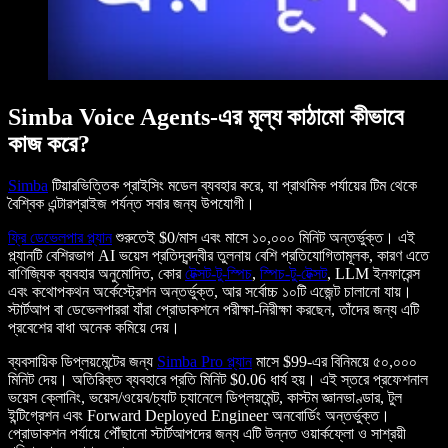
Simba Voice Agents-এর মূল্য কাঠামো কীভাবে
কাজ করে?
Simba
টিয়ারভিত্তিক প্রাইসিং মডেল ব্যবহার করে, যা প্রাথমিক পর্যায়ের টিম থেকে
বৈশ্বিক এন্টারপ্রাইজ পর্যন্ত সবার জন্য উপযোগী।
ফ্রি ডেভেলপার প্ল্যান
শুরুতেই $0/মাস এবং মাসে ১০,০০০ মিনিট অন্তর্ভুক্ত। এই
প্ল্যানটি বেশিরভাগ AI ভয়েস প্রতিদ্বন্দ্বীর তুলনায় বেশি প্রতিযোগিতামূলক, কারণ এতে
বাণিজ্যিক ব্যবহার অনুমোদিত, কোর
টেক্সট-টু-স্পিচ
,
স্পিচ-টু-টেক্সট
, LLM ইনফারেন্স
এবং কথোপকথন অর্কেস্ট্রেশন অন্তর্ভুক্ত, আর সর্বোচ্চ ১০টি এজেন্ট চালানো যায়।
স্টার্টআপ বা ডেভেলপাররা যাঁরা প্রোডাকশনে পরীক্ষা-নিরীক্ষা করছেন, তাঁদের জন্য এটি
প্রবেশের বাধা অনেক কমিয়ে দেয়।
ব্যবসায়িক ডিপ্লয়মেন্টের জন্য
Simba Pro প্ল্যান
মাসে $99-এর বিনিময়ে ৫০,০০০
মিনিট দেয়। অতিরিক্ত ব্যবহারে প্রতি মিনিট $0.06 ধার্য হয়। এই স্তরে প্রফেশনাল
ভয়েস ক্লোনিং, ভয়েস/ওয়েব/চ্যাট চ্যানেলে ডিপ্লয়মেন্ট, কাস্টম জ্ঞানভাণ্ডার, টুল
ইন্টিগ্রেশন এবং Forward Deployed Engineer অনবোর্ডিং অন্তর্ভুক্ত।
প্রোডাকশন পর্যায়ে পৌঁছানো স্টার্টআপদের জন্য এটি উন্নত ওয়ার্কফ্লো ও সাশ্রয়ী