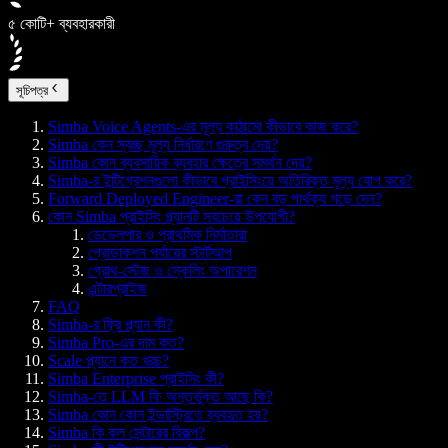
৫ কোটি+ ব্যবহারকারী
সূচিপত্র
Simba Voice Agents-এর মূল্য কাঠামো কীভাবে কাজ করে?
Simba কেন স্বচ্ছ মূল্য নির্ধারণে গুরুত্ব দেয়?
Simba কোন ব্যবসায়িক ব্যবহার ক্ষেত্রে সমর্থন দেয়?
Simba-র ইন্টিগ্রেশনগুলো কীভাবে প্রাইসিংয়ে অতিরিক্ত মূল্য যোগ করে?
Forward Deployed Engineer-রা কেন বড় পার্থক্য গড়ে দেন?
কোন Simba প্রাইসিং প্ল্যানটি সবচেয়ে উপযোগী?
ডেভেলপার ও প্রাথমিক নির্মাতারা
প্রোডাকশন পর্যায়ের স্টার্টআপ
গ্রোথ-স্টেজ ও স্কেলিং অপারেশন
এন্টারপ্রাইজ
FAQ
Simba-র ফ্রি প্ল্যান কী?
Simba Pro-এর দাম কত?
Scale প্ল্যানে কত খরচ?
Simba Enterprise প্রাইসিং কী?
Simba-তে LLM ফি অন্তর্ভুক্ত আছে কি?
Simba কোন কোন ইন্ডাস্ট্রিতে ব্যবহৃত হয়?
Simba কি কল সেন্টারের বিকল্প?