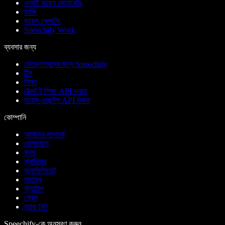
এআই ভয়েস জেনারেটর
ডাবিং
ভয়েস ক্লোনিং
Speechify Work
ব্যবসার জন্য
ডেভেলপারদের জন্য Speechify
টিম
শিক্ষা
টেক্সট টু স্পিচ API ডকস
ভয়েস এজেন্টস API ডকস
কোম্পানি
আমাদের সম্পর্কে
যোগাযোগ
ব্লগ
ক্যারিয়ার
অ্যাফিলিয়েট
সাহায্য
স্ট্যাটাস
প্রেস
ব্র্যান্ড কিট
Speechify-কে অনুসরণ করুন