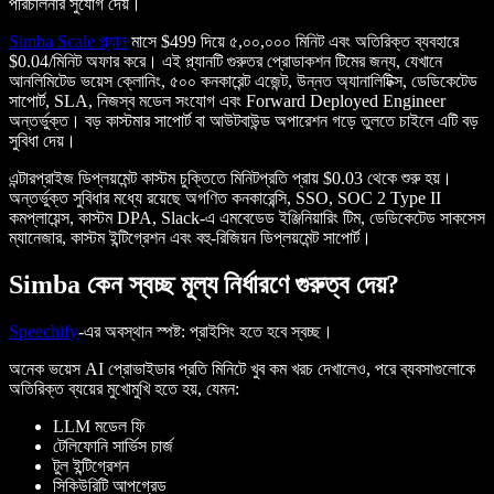
পরিচালনার সুযোগ দেয়।
Simba Scale প্ল্যান
মাসে $499 দিয়ে ৫,০০,০০০ মিনিট এবং অতিরিক্ত ব্যবহারে
$0.04/মিনিট অফার করে। এই প্ল্যানটি গুরুতর প্রোডাকশন টিমের জন্য, যেখানে
আনলিমিটেড ভয়েস ক্লোনিং, ৫০০ কনকারেন্ট এজেন্ট, উন্নত অ্যানালিটিক্স, ডেডিকেটেড
সাপোর্ট, SLA, নিজস্ব মডেল সংযোগ এবং Forward Deployed Engineer
অন্তর্ভুক্ত। বড় কাস্টমার সাপোর্ট বা আউটবাউন্ড অপারেশন গড়ে তুলতে চাইলে এটি বড়
সুবিধা দেয়।
এন্টারপ্রাইজ ডিপ্লয়মেন্ট কাস্টম চুক্তিতে মিনিটপ্রতি প্রায় $0.03 থেকে শুরু হয়।
অন্তর্ভুক্ত সুবিধার মধ্যে রয়েছে অগণিত কনকারেন্সি, SSO, SOC 2 Type II
কমপ্লায়েন্স, কাস্টম DPA, Slack-এ এমবেডেড ইঞ্জিনিয়ারিং টিম, ডেডিকেটেড সাকসেস
ম্যানেজার, কাস্টম ইন্টিগ্রেশন এবং বহু-রিজিয়ন ডিপ্লয়মেন্ট সাপোর্ট।
Simba কেন স্বচ্ছ মূল্য নির্ধারণে গুরুত্ব দেয়?
Speechify
-এর অবস্থান স্পষ্ট: প্রাইসিং হতে হবে স্বচ্ছ।
অনেক ভয়েস AI প্রোভাইডার প্রতি মিনিটে খুব কম খরচ দেখালেও, পরে ব্যবসাগুলোকে
অতিরিক্ত ব্যয়ের মুখোমুখি হতে হয়, যেমন:
LLM মডেল ফি
টেলিফোনি সার্ভিস চার্জ
টুল ইন্টিগ্রেশন
সিকিউরিটি আপগ্রেড