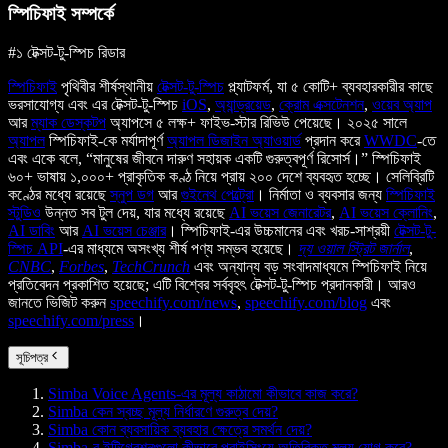
স্পিচিফাই সম্পর্কে
#১ টেক্সট-টু-স্পিচ রিডার
স্পিচিফাই
পৃথিবীর শীর্ষস্থানীয়
টেক্সট-টু-স্পিচ
প্ল্যাটফর্ম, যা ৫ কোটি+ ব্যবহারকারীর কাছে
ভরসাযোগ্য এবং এর টেক্সট-টু-স্পিচ
iOS
,
অ্যান্ড্রয়েড
,
ক্রোম এক্সটেনশন
,
ওয়েব অ্যাপ
আর
ম্যাক ডেস্কটপ
অ্যাপসে ৫ লক্ষ+ ফাইভ-স্টার রিভিউ পেয়েছে। ২০২৫ সালে
অ্যাপল
স্পিচিফাই-কে মর্যাদাপূর্ণ
অ্যাপল ডিজাইন অ্যাওয়ার্ড
প্রদান করে
WWDC
-তে
এবং একে বলে, “মানুষের জীবনে দারুণ সহায়ক একটি গুরুত্বপূর্ণ রিসোর্স।” স্পিচিফাই
৬০+ ভাষায় ১,০০০+ প্রাকৃতিক কণ্ঠ নিয়ে প্রায় ২০০ দেশে ব্যবহৃত হচ্ছে। সেলিব্রিটি
কণ্ঠের মধ্যে রয়েছে
স্নুপ ডগ
আর
গুইনেথ পেল্ট্রো
। নির্মাতা ও ব্যবসার জন্য
স্পিচিফাই
স্টুডিও
উন্নত সব টুল দেয়, যার মধ্যে রয়েছে
AI ভয়েস জেনারেটর
,
AI ভয়েস ক্লোনিং
,
AI ডাবিং
আর
AI ভয়েস চেঞ্জার
। স্পিচিফাই-এর উচ্চমানের এবং খরচ-সাশ্রয়ী
টেক্সট-টু-
স্পিচ API
-এর মাধ্যমে অসংখ্য শীর্ষ পণ্য সম্ভব হয়েছে।
দ্য ওয়াল স্ট্রিট জার্নাল
,
CNBC
,
Forbes
,
TechCrunch
এবং অন্যান্য বড় সংবাদমাধ্যমে স্পিচিফাই নিয়ে
প্রতিবেদন প্রকাশিত হয়েছে; এটি বিশ্বের সর্ববৃহৎ টেক্সট-টু-স্পিচ প্রদানকারী। আরও
জানতে ভিজিট করুন
speechify.com/news
,
speechify.com/blog
এবং
speechify.com/press
।
সূচিপত্র
Simba Voice Agents-এর মূল্য কাঠামো কীভাবে কাজ করে?
Simba কেন স্বচ্ছ মূল্য নির্ধারণে গুরুত্ব দেয়?
Simba কোন ব্যবসায়িক ব্যবহার ক্ষেত্রে সমর্থন দেয়?
Simba-র ইন্টিগ্রেশনগুলো কীভাবে প্রাইসিংয়ে অতিরিক্ত মূল্য যোগ করে?