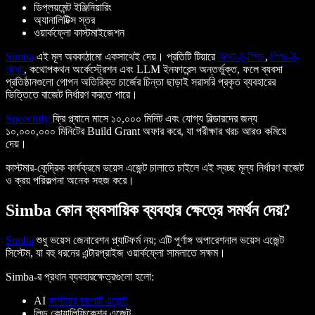
ডিপ্লয়মেন্ট ইঞ্জিনিয়ারিং
অ্যানালিটিক্স স্তর
ওয়ার্কফ্লো কাস্টমাইজেশন
Simba
এই মূল অবকাঠামো একসাথেই দেয়। প্রতিটি টিয়ারে
টেক্সট-টু-স্পিচ
,
স্পিচ-টু-
টেক্সট
, কথোপকথন অর্কেস্ট্রেশন এবং LLM ইনফারেন্স অন্তর্ভুক্ত, ফলে ব্যবসা
প্রতিষ্ঠানগুলো গোপন অতিরিক্ত চার্জের চিন্তা ছাড়াই সরাসরি প্রকৃত ব্যবহারের
ভিত্তিতে বাজেট নির্ধারণ করতে পারে।
Speechify
ফ্রি প্ল্যানে মাসে ১০,০০০ মিনিট এবং যোগ্য বিল্ডারদের জন্য
১০,০০০,০০০ মিনিটের Build Grant অফার করে, যা পরীক্ষার খরচ আরও কমিয়ে
দেয়।
কাস্টমার-কেন্দ্রিক কার্যক্রমে ভয়েস এজেন্ট চালাতে চাইলে এই স্বচ্ছ মূল্য নির্ধারণ বাজেট
ও ক্রয় পরিকল্পনা অনেক সহজ করে।
Simba কোন ব্যবসায়িক ব্যবহার ক্ষেত্রে সমর্থন দেয়?
Simba
শুধু ভয়েস জেনারেশন প্ল্যাটফর্ম নয়; এটি পূর্ণাঙ্গ অপারেশনাল ভয়েস এজেন্ট
সিস্টেম, যা বহু ধরনের এন্টারপ্রাইজ ওয়ার্কফ্লো সামলাতে সক্ষম।
Simba-র প্রধান ব্যবহারক্ষেত্রগুলো হলো:
AI
কাস্টমার সাপোর্ট এজেন্ট
লিড কোয়ালিফিকেশন এজেন্ট