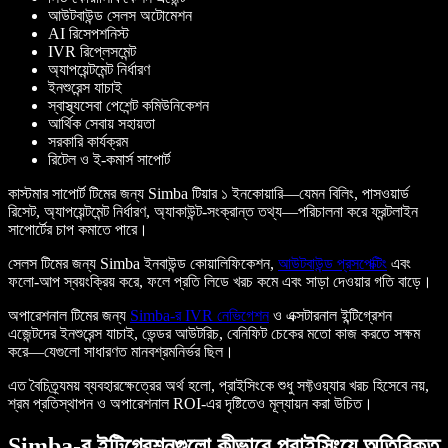
আউটবাউন্ড সেলস অটোমেশন
AI রিসেপশনিস্ট
IVR রিপ্লেসমেন্ট
অ্যাপয়েন্টমেন্ট নির্ধারণ
ইনশুরেন্স যাচাই
স্বাস্থ্যসেবা পেশেন্ট কমিউনিকেশন
আর্থিক সেবায় সহায়তা
সরকারি কার্যক্রম
রিটেল ও ই-কমার্স সাপোর্ট
কাস্টমার সাপোর্ট টিমের জন্য Simba টিয়ার ১ ইনকোয়ারি—যেমন বিলিং, পাসওয়ার্ড
রিসেট, অ্যাপয়েন্টমেন্ট নির্ধারণ, অ্যাকাউন্ট-সংক্রান্ত তথ্য—পরিচালনা করে ফ্রন্টলাইন
সাপোর্টের চাপ কমাতে পারে।
সেলস টিমের জন্য Simba ইনবাউন্ড কোয়ালিফিকেশন,
আউটবাউন্ড প্রসপেক্টিং
এবং
ফলো-আপ স্বয়ংক্রিয় করে, ফলে প্রতি লিডে খরচ কমে এবং সাড়া দেওয়ার গতি বাড়ে।
অপারেশনাল টিমের জন্য
Simba-র IVR নেভিগেশন
ও এক্সটারনাল ইন্টিগ্রেশন
এজেন্টদের ইনশুরেন্স যাচাই, ভেন্ডর আউটরিচ, বেনিফিট চেকের মতো কাজ করতে সক্ষম
করে—যেগুলো সাধারণত মানবশ্রমনির্ভর ছিল।
এত বৈচিত্র্যময় ব্যবহারক্ষেত্রের অর্থ হলো, প্রাইসিংকে শুধু সফ্টওয়্যার খরচ হিসেবে নয়,
শ্রম প্রতিস্থাপন ও অপারেশনাল ROI-এর দৃষ্টিতেও মূল্যায়ন করা উচিত।
Simba-র ইন্টিগ্রেশনগুলো কীভাবে প্রাইসিংয়ে অতিরিক্ত