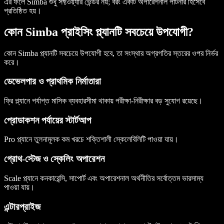
এর ফলে Simba শুধু সফ্টওয়্যার ভেন্ডর নয়; বরং একটি অপারেশনাল পার্টনার হিসেবে
প্রতিষ্ঠিত হয়।
কোন Simba প্রাইসিং প্ল্যানটি সবচেয়ে উপযোগী?
কোন Simba প্ল্যানটি সবচেয়ে উপযোগী হবে, তা সংস্থার অগ্রগতির স্তরের ওপর নির্ভর
করে।
ডেভেলপার ও প্রাথমিক নির্মাতারা
ফ্রি প্ল্যানে পর্যাপ্ত মাসিক ব্যবহারসীমা থাকায় পরীক্ষা-নিরীক্ষার বড় সুযোগ রয়েছে।
প্রোডাকশন পর্যায়ের স্টার্টআপ
Pro প্ল্যানে তুলনামূলক কম খরচে শক্তিশালী স্কেলেবিলিটি পাওয়া যায়।
গ্রোথ-স্টেজ ও স্কেলিং অপারেশন
Scale প্ল্যানে কনকারেন্সি, সাপোর্ট এবং অপারেশনাল অর্থনীতির সর্বোত্তম ভারসাম্য
পাওয়া যায়।
এন্টারপ্রাইজ