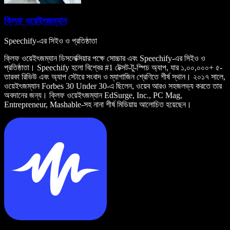
ক্লিফ ওয়েইৎজম্যান
Speechify-এর সিইও ও প্রতিষ্ঠাতা
ক্লিফ ওয়েইৎজম্যান ডিসলেক্সিয়ার পক্ষে সোচ্চার এবং Speechify-এর সিইও ও
প্রতিষ্ঠাতা। Speechify হলো বিশ্বের #1 টেক্সট-টু-স্পিচ অ্যাপ, যার ১,০০,০০০+ ৫-
তারকা রিভিউ এবং অ্যাপ স্টোরে সংবাদ ও ম্যাগাজিন শ্রেণিতে শীর্ষ স্থান। ২০১৭ সালে,
ওয়েইৎজম্যান Forbes 30 Under 30-এ ছিলেন, ওয়েব আরও সহজলভ্য করতে তার
অবদানের জন্য। ক্লিফ ওয়েইৎজম্যান EdSurge, Inc., PC Mag,
Entrepreneur, Mashable-সহ নানা শীর্ষ মিডিয়ায় আলোচিত হয়েছেন।