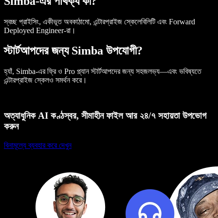
Simba-এর পার্থক্য কী?
স্বচ্ছ প্রাইসিং, একীভূত অবকাঠামো, এন্টারপ্রাইজ স্কেলেবিলিটি এবং Forward
Deployed Engineer-রা।
স্টার্টআপদের জন্য Simba উপযোগী?
হ্যাঁ, Simba-এর ফ্রি ও Pro প্ল্যান স্টার্টআপদের জন্য সহজলভ্য—এবং ভবিষ্যতে
এন্টারপ্রাইজ স্কেলও সমর্থন করে।
অত্যাধুনিক AI কণ্ঠস্বর, সীমাহীন ফাইল আর ২৪/৭ সহায়তা উপভোগ
করুন
বিনামূল্যে ব্যবহার করে দেখুন