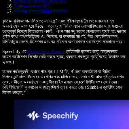
Simba কী ইন্টিগ্রেশনে সমর্থন দেয়?
Simba-এর পার্থক্য কী?
স্টার্টআপদের জন্য Simba উপযোগী?
কৃত্রিম বুদ্ধিমত্তা-চালিত ভয়েস এজেন্ট দ্রুত পরীক্ষামূলক টুল থেকে ব্যবসার মূল
অবকাঠামোর অংশ হয়ে উঠছে। ফলে মূল্য নির্ধারণ এখন কোম্পানিগুলোর জন্য সবচেয়ে
গুরুত্বপূর্ণ বিবেচ্য বিষয়গুলোর একটি। এখন আর শুধু ভয়েস জেনারেশন যথেষ্ট নয়; দরকার
পূর্ণাঙ্গ কথোপকথনভিত্তিক AI সিস্টেম, যা কাস্টমার সাপোর্ট, লিড কোয়ালিফিকেশন,
আউটবাউন্ড সেলস, রিসেপশন এবং বড় পরিসরে অপারেশনাল ওয়ার্কফ্লো সামলাতে পারে।
Speechify-এর
Simba Voice Agents
প্ল্যাটফর্মটি ব্যবসার জন্য বাস্তবসম্মত
ভয়েস অটোমেশন সিস্টেম তৈরি করতে স্বচ্ছ, ব্যবহার-প্রস্তুত প্রাইসিংসহ ডিজাইন করা
হয়েছে।
অনেক প্রতিদ্বন্দ্বী যেখানে পাস-থ্রু LLM ফি, খণ্ডিত অবকাঠামো বা সীমিত
ডিপ্লয়মেন্ট সাপোর্টের মাধ্যমে গোপন খরচ চাপিয়ে দেয়, সেখানে Simba পূর্বানুমানযোগ্য
মূল্য, একীভূত অবকাঠামো এবং এন্টারপ্রাইজ-গ্রেড স্কেলেবিলিটির ওপর জোর দেয়।
তাই দীর্ঘমেয়াদি ব্যবহারের জন্য প্ল্যাটফর্ম তুলনা করতে গেলে Simba-র প্রাইসিং বোঝা
বিশেষ গুরুত্বপূর্ণ।