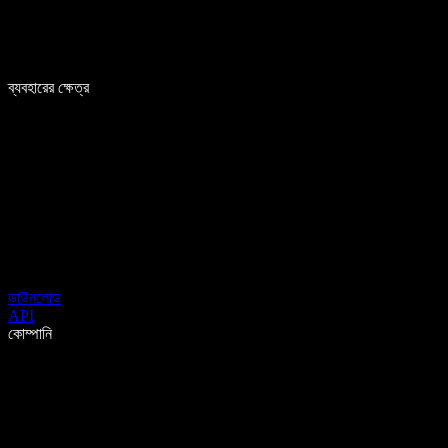
ব্যবহারের ক্ষেত্র
ডাউনলোড
API
কোম্পানি