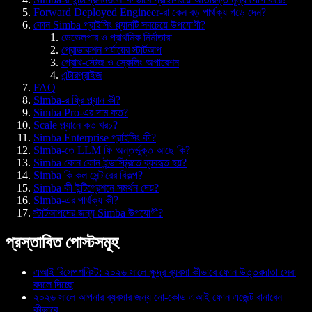
Forward Deployed Engineer-রা কেন বড় পার্থক্য গড়ে দেন?
কোন Simba প্রাইসিং প্ল্যানটি সবচেয়ে উপযোগী?
ডেভেলপার ও প্রাথমিক নির্মাতারা
প্রোডাকশন পর্যায়ের স্টার্টআপ
গ্রোথ-স্টেজ ও স্কেলিং অপারেশন
এন্টারপ্রাইজ
FAQ
Simba-র ফ্রি প্ল্যান কী?
Simba Pro-এর দাম কত?
Scale প্ল্যানে কত খরচ?
Simba Enterprise প্রাইসিং কী?
Simba-তে LLM ফি অন্তর্ভুক্ত আছে কি?
Simba কোন কোন ইন্ডাস্ট্রিতে ব্যবহৃত হয়?
Simba কি কল সেন্টারের বিকল্প?
Simba কী ইন্টিগ্রেশনে সমর্থন দেয়?
Simba-এর পার্থক্য কী?
স্টার্টআপদের জন্য Simba উপযোগী?
প্রস্তাবিত পোস্টসমূহ
এআই রিসেপশনিস্ট: ২০২৬ সালে ক্ষুদ্র ব্যবসা কীভাবে ফোন উত্তরদাতা সেবা
বদলে দিচ্ছে
২০২৬ সালে আপনার ব্যবসার জন্য নো-কোড এআই ফোন এজেন্ট বানাবেন
কীভাবে