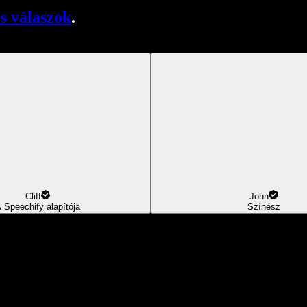
s válaszok
.
Cliff
John
 Speechify alapítója
Színész