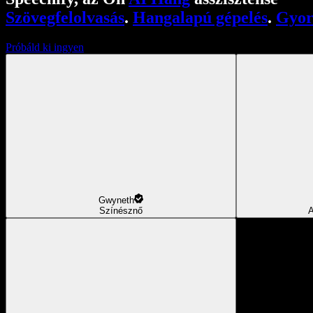
Szövegfelolvasás
.
Hangalapú gépelés
.
Gyor
Próbáld ki ingyen
Gwyneth
Színésznő
A