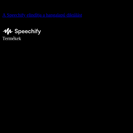
A Speechify elindítja a hangalapú diktálást
Írj akár ötször gyorsabban diktálással
Termékek
Tudj meg többet