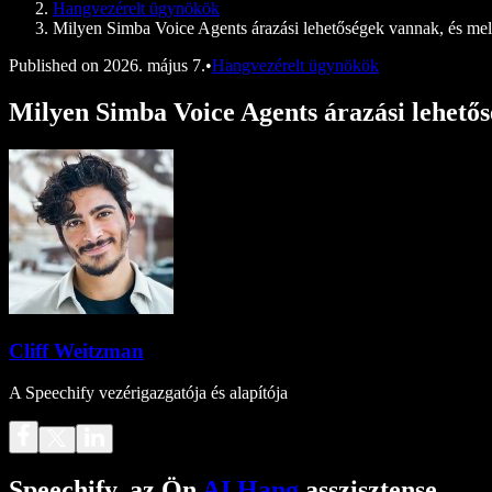
Hangvezérelt ügynökök
Milyen Simba Voice Agents árazási lehetőségek vannak, és mel
Published on
2026. május 7.
•
Hangvezérelt ügynökök
Milyen Simba Voice Agents árazási lehetős
Cliff Weitzman
A Speechify vezérigazgatója és alapítója
Speechify, az Ön
AI Hang
asszisztense