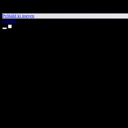
Próbáld ki ingyen
Letöltés
Termékek
Szövegfelolvasás
iPhone és iPad alkalmazások
Android alkalmazás
Chrome-bővítmény
Edge-bővítmény
Webalkalmazás
Mac alkalmazás
Windows alkalmazás