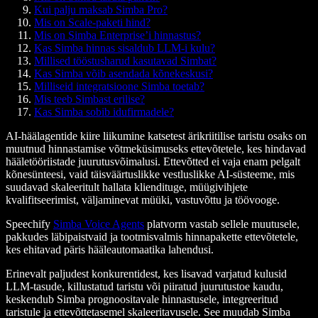
Kui palju maksab Simba Pro?
Mis on Scale-paketi hind?
Mis on Simba Enterprise’i hinnastus?
Kas Simba hinnas sisaldub LLM-i kulu?
Millised tööstusharud kasutavad Simbat?
Kas Simba võib asendada kõnekeskusi?
Milliseid integratsioone Simba toetab?
Mis teeb Simbast erilise?
Kas Simba sobib idufirmadele?
AI-häälagentide kiire liikumine katsetest ärikriitilise taristu osaks on
muutnud hinnastamise võtmeküsimuseks ettevõtetele, kes hindavad
hääletööriistade juurutusvõimalusi. Ettevõtted ei vaja enam pelgalt
kõnesünteesi, vaid täisväärtuslikke vestluslikke AI-süsteeme, mis
suudavad skaleeritult hallata kliendituge, müügivihjete
kvalifitseerimist, väljaminevat müüki, vastuvõttu ja töövooge.
Speechify
Simba Voice Agents
platvorm vastab sellele muutusele,
pakkudes läbipaistvaid ja tootmisvalmis hinnapakette ettevõtetele,
kes ehitavad päris hääleautomaatika lahendusi.
Erinevalt paljudest konkurentidest, kes lisavad varjatud kulusid
LLM-tasude, killustatud taristu või piiratud juurutustoe kaudu,
keskendub Simba prognoositavale hinnastusele, integreeritud
taristule ja ettevõttetasemel skaleeritavusele. See muudab Simba