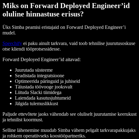
Miks on Forward Deployed Engineer’id
oluline hinnastuse erisus?
Üks Simba peamisi eristajaid on Forward Deployed Engineer’i
mudel.
Speechify
ei paku ainult tarkvara, vaid toob tehnilise juurutusoskuse
otse kliendi tööprotsessidesse.
Forward Deployed Engineer’id aitavad:
Juurutada süsteeme
Seadistada integratsioone
Optimeerida päringuid ja juhiseid
Täiustada töövooge jooksvalt
Liituda Slacki tiimidega
Laiendada kasutusjuhtumeid
Jälgida tulemuslikkust
Paljude ettevõtete jaoks vähendab see oluliselt juurutamise keerukust
ja tehnilist koormust.
Selline lähenemine muudab Simba vähem pelgalt tarkvarapakkujaks
ja rohkem operatiivseks koostööpartneriks.