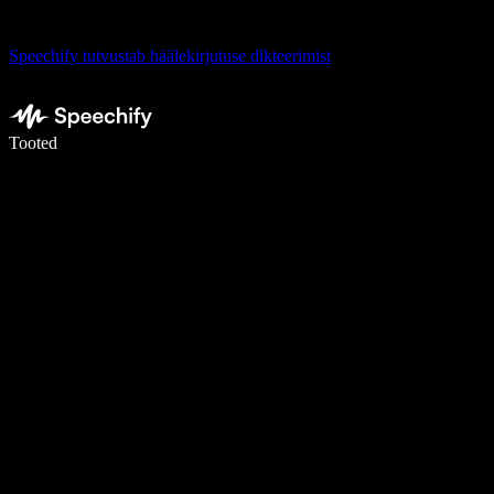
Speechify tutvustab häälekirjutuse dikteerimist
Kirjuta häälega 5× kiiremini
Tooted
Loe lähemalt