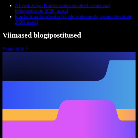
AI-vastuvõtja: Kuidas väikeettevõtted asendavad
kõnekeskuseid 2026. aastal
Kuidas luua koodivaba AI-telefoniteenindaja oma ettevõttele
2026. aastal
Viimased blogipostitused
Vaata kõiki