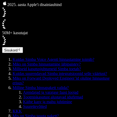
2025. aasta Apple'i disainiauhind
50M+ kasutajat
Sisukord
Kuidas Simba Voice Agenti hinnastamine toimib?
Miks on Simba hinnastamine läbipaistev?
Milliseid kasutusjuhtumeid Simba toetab?
Kuidas suurendavad Simba integratsioonid selle väärtust?
Miks on Forward Deployed Engineer’id oluline hinnastuse
erisus?
Milline Simba hinnapakett valida?
Arendajad ja varajase faasi loojad
Tootmiskasutust alustavad idufirmad
Käibe kasv ja mahu juhtimine
Suurettevõtted
KKK
Mis on Simba tasuta pakett?