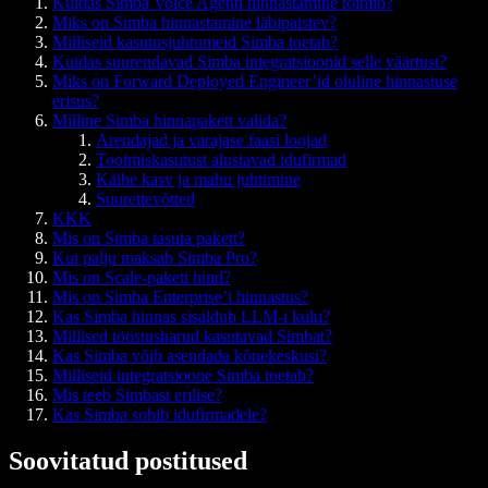
Kuidas Simba Voice Agenti hinnastamine toimib?
Miks on Simba hinnastamine läbipaistev?
Milliseid kasutusjuhtumeid Simba toetab?
Kuidas suurendavad Simba integratsioonid selle väärtust?
Miks on Forward Deployed Engineer’id oluline hinnastuse
erisus?
Milline Simba hinnapakett valida?
Arendajad ja varajase faasi loojad
Tootmiskasutust alustavad idufirmad
Käibe kasv ja mahu juhtimine
Suurettevõtted
KKK
Mis on Simba tasuta pakett?
Kui palju maksab Simba Pro?
Mis on Scale-paketi hind?
Mis on Simba Enterprise’i hinnastus?
Kas Simba hinnas sisaldub LLM-i kulu?
Millised tööstusharud kasutavad Simbat?
Kas Simba võib asendada kõnekeskusi?
Milliseid integratsioone Simba toetab?
Mis teeb Simbast erilise?
Kas Simba sobib idufirmadele?
Soovitatud postitused