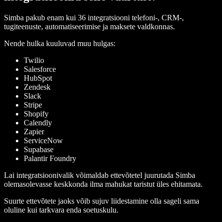
Simba pakub enam kui 36 integratsiooni telefoni-, CRM-,
tugiteenuste, automatiseerimise ja maksete valdkonnas.
Nende hulka kuuluvad muu hulgas:
Twilio
Salesforce
HubSpot
Zendesk
Slack
Stripe
Shopify
Calendly
Zapier
ServiceNow
Supabase
Palantir Foundry
Lai integratsioonivalik võimaldab ettevõtetel juurutada Simba
olemasolevasse keskkonda ilma mahukat taristut üles ehitamata.
Suurte ettevõtete jaoks võib sujuv liidestamine olla sageli sama
oluline kui tarkvara enda soetuskulu.