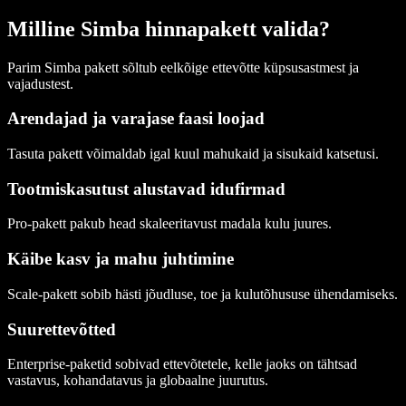
Milline Simba hinnapakett valida?
Parim Simba pakett sõltub eelkõige ettevõtte küpsusastmest ja
vajadustest.
Arendajad ja varajase faasi loojad
Tasuta pakett võimaldab igal kuul mahukaid ja sisukaid katsetusi.
Tootmiskasutust alustavad idufirmad
Pro-pakett pakub head skaleeritavust madala kulu juures.
Käibe kasv ja mahu juhtimine
Scale-pakett sobib hästi jõudluse, toe ja kulutõhususe ühendamiseks.
Suurettevõtted
Enterprise-paketid sobivad ettevõtetele, kelle jaoks on tähtsad
vastavus, kohandatavus ja globaalne juurutus.