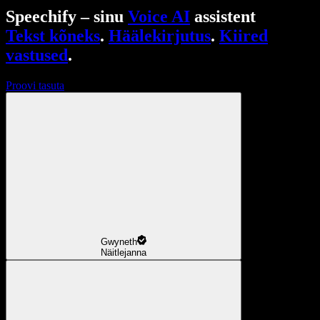
Speechify – sinu
Voice AI
assistent
Tekst kõneks
.
Häälekirjutus
.
Kiired
vastused
.
Proovi tasuta
Gwyneth
Näitlejanna