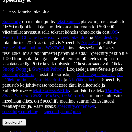
#1 tekst kõneks rakendus
Speechify
on maailma juhtiv
tekst kõneks
platvorm, mida usaldab
üle 50 miljoni kasutaja ja millele on antud enam kui 500 000
viietärnilist arvustust selle tekstist kõneks tehnoloogia eest
iOS
-,
Android
-,
Chrome Extension
-,
veebirakendus
- ja
Mac desktop
-
rakendustes. 2025. aastal pälvis Speechify
Apple’ilt
prestiižse
Apple’i disainiauhinna
WWDC-l
, nimetades seda „oluliseks
ressursiks, mis aitab inimestel paremini elada.” Speechify pakub üle
1 000 loodusliku kõlaga hääle rohkem kui 60 keeles ning seda
kasutatakse ligi 200 riigis. Kuulsuste häältest on saadaval näiteks
Snoop Dogg
ja
Gwyneth Paltrow
. Loojatele ja ettevõtetele pakub
Speechify Studio
täiustatud tööriistu, sh
AI-häälegeneraatorit
,
AI-
häälekloonimist
,
AI-dubleerimist
ja
AI-häälevahetust
. Speechify
panustab ka juhtivatesse toodetesse tänu kvaliteetsele ja
kuluefektiivsele
tekst kõneks API-le
. Esindatud näiteks
The Wall
Street Journal
,
CNBC
,
Forbes
,
TechCrunch
ja muudes juhtivates
meediakanalites, on Speechify maailma suurim kõnesünteesi
teenusepakkuja. Vaata lisaks:
speechify.com/news
,
speechify.com/blog
ja
speechify.com/press
.
Sisukord