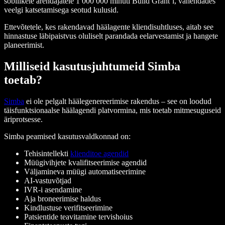
sobilikele arendajatele 1 000 000 minuti Build Grant’i, vähendades
veelgi katsetamisega seotud kulusid.
Ettevõtetele, kes rakendavad häälagente kliendisuhtluses, aitab see
hinnastuse läbipaistvus oluliselt parandada eelarvestamist ja hangete
planeerimist.
Milliseid kasutusjuhtumeid Simba
toetab?
Simba
ei ole pelgalt häälegenereerimise rakendus – see on loodud
täisfunktsionaalse häälagendi platvormina, mis toetab mitmesuguseid
äriprotsesse.
Simba peamised kasutusvaldkonnad on:
Tehisintellekti
klienditoe agendid
Müügivihjete kvalifitseerimise agendid
Väljamineva müügi automatiseerimine
AI-vastuvõtjad
IVR-i asendamine
Aja broneerimise haldus
Kindlustuse verifitseerimine
Patsientide teavitamine tervishoius