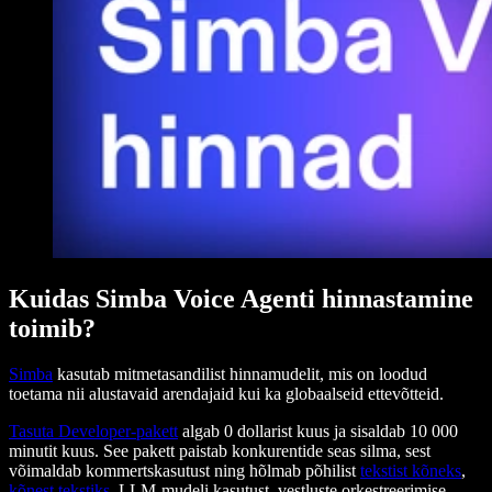
Kuidas Simba Voice Agenti hinnastamine
toimib?
Simba
kasutab mitmetasandilist hinnamudelit, mis on loodud
toetama nii alustavaid arendajaid kui ka globaalseid ettevõtteid.
Tasuta Developer-pakett
algab 0 dollarist kuus ja sisaldab 10 000
minutit kuus. See pakett paistab konkurentide seas silma, sest
võimaldab kommertskasutust ning hõlmab põhilist
tekstist kõneks
,
kõnest tekstiks
, LLM-mudeli kasutust, vestluste orkestreerimise