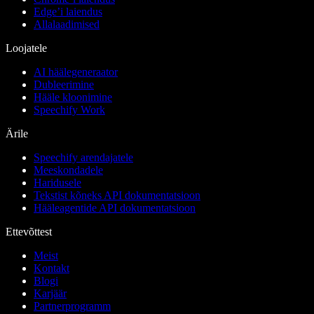
Edge’i laiendus
Allalaadimised
Loojatele
AI häälegeneraator
Dubleerimine
Hääle kloonimine
Speechify Work
Ärile
Speechify arendajatele
Meeskondadele
Haridusele
Tekstist kõneks API dokumentatsioon
Hääleagentide API dokumentatsioon
Ettevõttest
Meist
Kontakt
Blogi
Karjäär
Partnerprogramm