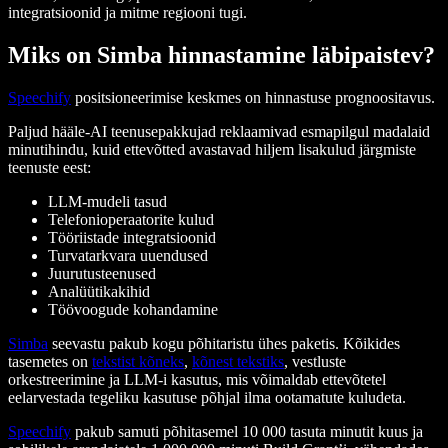
integratsioonid ja mitme regiooni tugi.
Miks on Simba hinnastamine läbipaistev?
Speechify
positsioneerimise keskmes on hinnastuse prognoositavus.
Paljud hääle-AI teenusepakkujad reklaamivad esmapilgul madalaid
minutihindu, kuid ettevõtted avastavad hiljem lisakulud järgmiste
teenuste eest:
LLM-mudeli tasud
Telefonioperaatorite kulud
Tööriistade integratsioonid
Turvatarkvara uuendused
Juurutusteenused
Analüütikakihid
Töövoogude kohandamine
Simba
seevastu pakub kogu põhitaristu ühes paketis. Kõikides
tasemetes on
tekstist kõneks
,
kõnest tekstiks
, vestluste
orkestreerimine ja LLM-i kasutus, mis võimaldab ettevõtetel
eelarvestada tegeliku kasutuse põhjal ilma ootamatute kuludeta.
Speechify
pakub samuti põhitasemel 10 000 tasuta minutit kuus ja