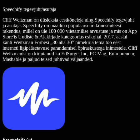
Speechify tegevjuht/asutaja
Cliff Weitzman on düsleksia eestkõneleja ning Speechify tegevjuht
ja asutaja. Speechify on maailma populaarseim kõnesünteesi
rakendus, millel on üle 100 000 viietärnilise arvustuse ja mis on App
Store'is Uudiste & Ajakirjade kategoorias esikohal. 2017. aastal
kanti Weitzman Forbesi „30 alla 30” nimekirja tema töö eest
interneti ligipääsetavuse parandamisel õpiraskustega inimestele. Cliff
Weitzmanist on kirjutanud ka EdSurge, Inc, PC Mag, Entrepreneur,
Mashable ja paljud teised juhtivad väljaanded.
Speechify'st