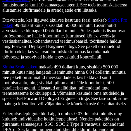
funktsioone ja kuni 10 samaaegset agenti. See teeb tootmiskatsetega
alustamise idufirmadele ja arendajatele eriti lihtsaks.
Ettevõtetele, kes liiguvad aktiivse kasutuse faasi, maksab
Simba Pro
pakett
99 dollarit kuus ja sisaldab 50 000 minutit. Lisaminutid
arvestatakse hinnaga 0.06 dollarit minutis. Selles paketis lisanduvad
professionaalne hääle kloonimine, juurutused kõne-, veebi- ja
vestluskanalites, kohandatavad teadmusbaasid, tööriistade haldus
ning Forward Deployed Engineer’i tugi. See pakett on mõeldud
idufirmadele, kes vajavad tootmiskeskkonnas keerukamaid
töövooge ja soovivad hoida tegevuskulud kontrolli all.
Simba Scale pakett
maksab 499 dollarit kuus, sisaldab 500 000
minutit kuus ning langetab lisaminutite hinna 0.04 dollarini minutis.
See pakett on suunatud meeskondadele, kes haldavad suurt
tootmismahtu, ning sisaldab piiramatut hääle kloonimist, 500
paralleelset agenti, täiustatud analüütikat, pühendatud tuge,
teenusetaseme kokkuleppeid, võimalust kasutada oma mudeleid ja
spetsiaalset Forward Deployed Engineer’i tuge. See tase sobib suure
mahuga klienditoe või väljaminevate kõnekeskuste ülesehitamiseks.
Enterprise-lepingute hind algab umbes 0.03 dollarist minutis ning
kujuneb individuaalse kokkuleppe alusel. Nendes pakettides on
piiramatu samaaegsus, SSO, SOC 2 Type II vastavus, kohandatud
DPA-d, Slacki tugi, pühendatud kliendihaldurid, kohandatud