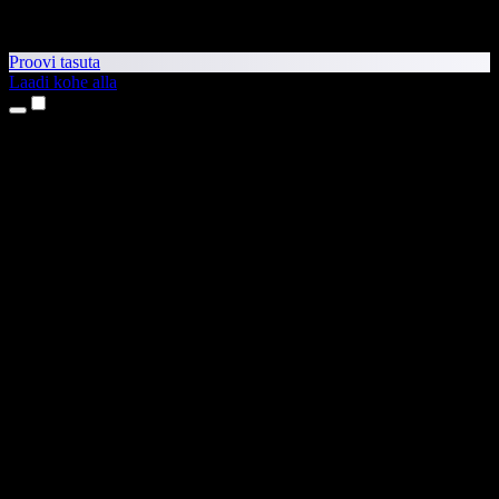
Proovi tasuta
Laadi kohe alla
Tooted
Tekst kõneks
iPhone’i ja iPadi rakendused
Androidi rakendus
Chrome’i laiendus
Edge’i laiendus
Veebirakendus
Maci rakendus
Windowsi rakendus