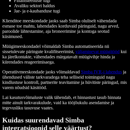
Finantsteenuste tugi
Avaliku sektori haldus
Jae- ja e-kaubanduse tugi
Klienditoe meeskondade jaoks saab Simba oluliselt vähendada
esmase toe mahtu, lahendades korduvaid päringuid, nagu arved,
paroolide lähtestamine, aja broneerimine ja kontoga seotud
küsimused.
Müügimeeskondadel võimaldab Simba automatiseerida nii
sissetulevate päringute kvalifitseerimist,
väljaminevat müügitööd
kui
ka järelkontakte, vähendades märgatavalt müügivihje hinda ja
kiirendades reageerimisaega.
Operatiivmeeskondade jaoks võimaldavad
Simba IVR-i lahendus
ja
ühendused väliste tarkvaradega teha selliseid toiminguid nagu
kindlustuse kontroll, partnerite teavitamine ja hüvitiste päringud, mis
varem nõudsid käsitööd.
Lai kasutusvõimaluste valik tähendab, et hinnastust tasub hinnata
mitte ainult tarkvarakulude, vaid ka tööjõukulu asendamise ja
tegevusliku tasuvuse vaates.
Kuidas suurendavad Simba
integratsioonid selle väärtust?