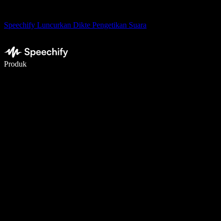
Speechify Luncurkan Dikte Pengetikan Suara
Menulis 5× lebih cepat dengan dikte suara
Produk
Pelajari lebih lanjut