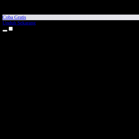
Coba Gratis
Unduh Sekarang
Produk
Teks ke Suara
Aplikasi iPhone & iPad
Aplikasi Android
Ekstensi Chrome
Ekstensi Edge
Aplikasi Web
Aplikasi Mac
Aplikasi Windows