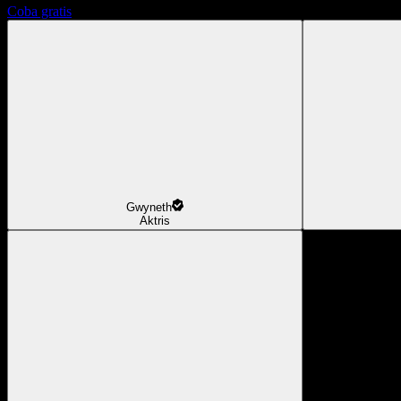
Coba gratis
Gwyneth
Aktris