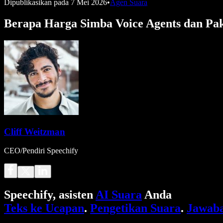
Dipublikasikan pada
7 Mei 2026
•
Agen Suara
Berapa Harga Simba Voice Agents dan Pak
Cliff Weitzman
CEO/Pendiri Speechify
Speechify, asisten
AI Suara
Anda
Teks ke Ucapan
.
Pengetikan Suara
.
Jawaba