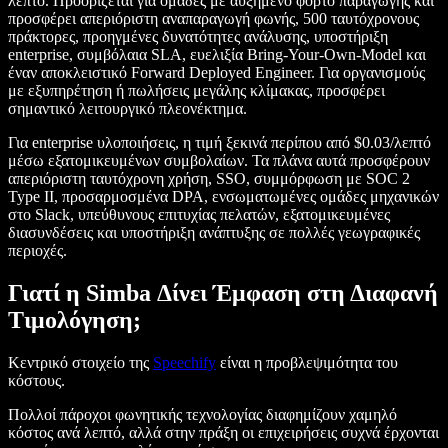
λεπτό. Προορίζεται για ομάδες με αυξημένο φόρτο παραγωγής και
προσφέρει απεριόριστη αναπαραγωγή φωνής, 500 ταυτόχρονους
πράκτορες, προηγμένες δυνατότητες ανάλυσης, υποστήριξη
enterprise, συμβόλαια SLA, ευελιξία Bring-Your-Own-Model και
έναν αποκλειστικό Forward Deployed Engineer. Για οργανισμούς
με εξυπηρέτηση ή πωλήσεις μεγάλης κλίμακας, προσφέρει
σημαντικό λειτουργικό πλεονέκτημα.
Για enterprise υλοποιήσεις, η τιμή ξεκινά περίπου από $0.03/λεπτό
μέσω εξατομικευμένων συμβολαίων. Τα πλάνα αυτά προσφέρουν
απεριόριστη ταυτόχρονη χρήση, SSO, συμμόρφωση με SOC 2
Type II, προσαρμοσμένα DPA, ενσωματωμένες ομάδες μηχανικών
στο Slack, υπεύθυνους επιτυχίας πελατών, εξατομικευμένες
διασυνδέσεις και υποστήριξη ανάπτυξης σε πολλές γεωγραφικές
περιοχές.
Γιατί η Simba Δίνει Έμφαση στη Διαφανή
Τιμολόγηση;
Κεντρικό στοιχείο της
Speechify
είναι η προβλεψιμότητα του
κόστους.
Πολλοί πάροχοι φωνητικής τεχνολογίας διαφημίζουν χαμηλό
κόστος ανά λεπτό, αλλά στην πράξη οι επιχειρήσεις συχνά έρχονται