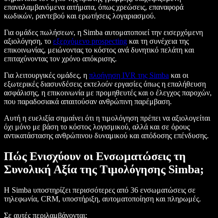
επαναλαμβανόμενα αιτήματα, όπως χρεώσεις, επαναφορά
κωδικών, ραντεβού και ερωτήσεις λογαριασμού.
Για ομάδες πωλήσεων, η Simba αυτοματοποιεί την εισερχόμενη
αξιολόγηση, το
εξερχόμενο prospecting
και τη συνέχεια της
επικοινωνίας, μειώνοντας το κόστος ανά δυνητικό πελάτη και
επιταχύνοντας τον χρόνο απόκρισης.
Για λειτουργικές ομάδες, η
πλοήγηση IVR της Simba
και οι
εξωτερικές διασυνδέσεις εκτελούν εργασίες όπως η επαλήθευση
ασφάλισης, η επικοινωνία με προμηθευτές και ο έλεγχος παροχών,
που παραδοσιακά απαιτούσαν ανθρώπινη παρέμβαση.
Αυτή η ευελιξία σημαίνει ότι η τιμολόγηση πρέπει να αξιολογείται
όχι μόνο με βάση το κόστος λογισμικού, αλλά και σε όρους
αντικατάστασης ανθρώπινου δυναμικού και απόδοσης επένδυσης.
Πώς Ενισχύουν οι Ενσωματώσεις τη
Συνολική Αξία της Τιμολόγησης Simba;
Η Simba υποστηρίζει περισσότερες από 36 ενσωματώσεις σε
τηλεφωνία, CRM, υποστήριξη, αυτοματοποίηση και πληρωμές.
Σε αυτές περιλαμβάνονται: