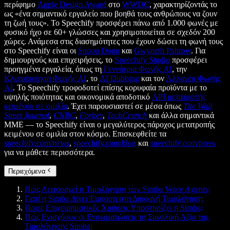
περίφημο
Apple Design Award
στο
WWDC
, χαρακτηρίζοντάς το
ως «ένα σημαντικό εργαλείο που βοηθά τους ανθρώπους να ζουν
τη ζωή τους». Το Speechify προσφέρει πάνω από 1.000 φωνές με
φυσικό ήχο σε 60+ γλώσσες και χρησιμοποιείται σε σχεδόν 200
χώρες. Ανάμεσα στις διασημότητες που έχουν δώσει τη φωνή τους
στο Speechify είναι οι
Snoop Dogg
και
Gwyneth Paltrow
. Για
δημιουργούς και επιχειρήσεις, το
Speechify Studio
προσφέρει
προηγμένα εργαλεία, όπως τη
Γεννήτρια Φωνής AI
, την
Κλωνοποίηση Φωνής AI
, το
AI Dubbing
και τον
Αλλαγέα Φωνής
AI
. Το Speechify τροφοδοτεί επίσης κορυφαία προϊόντα με το
υψηλής ποιότητας και οικονομικά αποδοτικό
API μετατροπής
κειμένου σε ομιλία
. Έχει παρουσιαστεί σε μέσα όπως
The Wall
Street Journal
,
CNBC
,
Forbes
,
TechCrunch
και άλλα σημαντικά
ΜΜΕ — το Speechify είναι ο μεγαλύτερος πάροχος μετατροπής
κειμένου σε ομιλία στον κόσμο. Επισκεφθείτε τα
speechify.com/news
,
speechify.com/blog
και
speechify.com/press
για να μάθετε περισσότερα.
Περιεχόμενα
Πώς Λειτουργεί η Τιμολόγηση των Simba Voice Agents;
Γιατί η Simba Δίνει Έμφαση στη Διαφανή Τιμολόγηση;
Ποιες Επιχειρηματικές Χρήσεις Υποστηρίζει η Simba;
Πώς Ενισχύουν οι Ενσωματώσεις τη Συνολική Αξία της
Τιμολόγησης Simba;