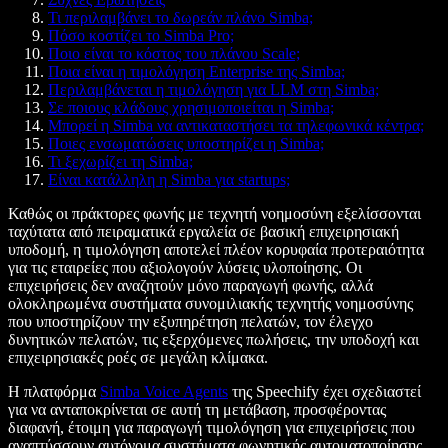
Τι περιλαμβάνει το δωρεάν πλάνο Simba;
Πόσο κοστίζει το Simba Pro;
Ποιο είναι το κόστος του πλάνου Scale;
Ποια είναι η τιμολόγηση Enterprise της Simba;
Περιλαμβάνεται η τιμολόγηση για LLM στη Simba;
Σε ποιους κλάδους χρησιμοποιείται η Simba;
Μπορεί η Simba να αντικαταστήσει τα τηλεφωνικά κέντρα;
Ποιες ενσωματώσεις υποστηρίζει η Simba;
Τι ξεχωρίζει τη Simba;
Είναι κατάλληλη η Simba για startups;
Καθώς οι πράκτορες φωνής με τεχνητή νοημοσύνη εξελίσσονται
ταχύτατα από πειραματικά εργαλεία σε βασική επιχειρησιακή
υποδομή, η τιμολόγηση αποτελεί πλέον κορυφαία προτεραιότητα
για τις εταιρείες που αξιολογούν λύσεις υλοποίησης. Οι
επιχειρήσεις δεν αναζητούν μόνο παραγωγή φωνής, αλλά
ολοκληρωμένα συστήματα συνομιλιακής τεχνητής νοημοσύνης
που υποστηρίζουν την εξυπηρέτηση πελατών, τον έλεγχο
δυνητικών πελατών, τις εξερχόμενες πωλήσεις, την υποδοχή και
επιχειρησιακές ροές σε μεγάλη κλίμακα.
Η πλατφόρμα
Simba Voice Agents
της Speechify έχει σχεδιαστεί
για να ανταποκρίνεται σε αυτή τη μετάβαση, προσφέροντας
διαφανή, έτοιμη για παραγωγή τιμολόγηση για επιχειρήσεις που
αναπτύσσουν αυτόνομα συστήματα φωνητικής αυτοματοποίησης.