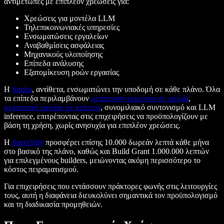
αντιμέτωπες με επιπλέον χρεώσεις για:
Χρεώσεις για μοντέλα LLM
Τηλεπικοινωνιακές υπηρεσίες
Ενσωματώσεις εργαλείων
Αναβαθμίσεις ασφάλειας
Μηχανικούς υλοποίησης
Επίπεδα ανάλυσης
Εξατομίκευση ροών εργασίας
Η
Simba
, αντίθετα, ενσωματώνει την υποδομή σε κάθε πλάνο. Όλα
τα επίπεδα περιλαμβάνουν
μετατροπή κειμένου σε ομιλία
,
μετατροπή ομιλίας σε κείμενο
, συνομιλιακό συντονισμό και LLM
inference, επιτρέποντας στις επιχειρήσεις να προϋπολογίζουν με
βάση τη χρήση, χωρίς ανησυχία για επιπλέον χρεώσεις.
Η
Speechify
προσφέρει επίσης 10.000 δωρεάν λεπτά κάθε μήνα
στο βασικό της πλάνο, καθώς και Build Grant 1.000.000 λεπτών
για επιλεγμένους builders, μειώνοντας ακόμη περισσότερο το
κόστος πειραματισμού.
Για επιχειρήσεις που εντάσσουν πράκτορες φωνής στις λειτουργίες
τους, αυτή η διαφάνεια διευκολύνει σημαντικά τον προϋπολογισμό
και τη διαδικασία προμηθειών.