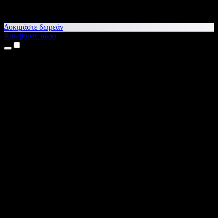
Δοκιμάστε δωρεάν
Κατεβάστε τώρα
Προϊόντα
Κείμενο σε Ομιλία
Εφαρμογές για iPhone & iPad
Εφαρμογή για Android
Επέκταση για Chrome
Επέκταση για Edge
Web εφαρμογή
Εφαρμογή για Mac
Εφαρμογή για Windows