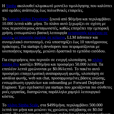
Η
Simba
ακολουθεί κλιμακωτό μοντέλο τιμολόγησης που καλύπτει
από ομάδες ανάπτυξης έως πολυεθνικές εταιρείες.
Το
δωρεάν πλάνο Developer
ξεκινά από $0/μήνα και περιλαμβάνει
10.000 λεπτά κάθε μήνα. Το πλάνο αυτό ξεχωρίζει σε σχέση με
τους περισσότερους ανταγωνιστές, καθώς επιτρέπει την εμπορική
χρήση, ενσωματώνει βασική λειτουργία
μετατροπής κειμένου σε
ομιλία
,
μετατροπής ομιλίας σε κείμενο
, LLM inference και
συνομιλιακό συντονισμό, ενώ υποστηρίζει έως 10 ταυτόχρονους
πράκτορες. Για startups ή developers που πειραματίζονται με
υλοποιήσεις παραγωγής, μειώνει δραστικά το εμπόδιο εισόδου.
Για επιχειρήσεις που περνούν σε ενεργή υλοποίηση, το
πλάνο
Simba Pro
κοστίζει $99/μήνα και προσφέρει 50.000 λεπτά. Τα
επιπλέον λεπτά χρεώνονται με $0.06/λεπτό. Το πακέτο αυτό
προσφέρει επαγγελματική αναπαραγωγή φωνής, υλοποίηση σε
κανάλια φωνής, web και chat, προσαρμοσμένες βάσεις γνώσης,
ενσωμάτωση εργαλείων και onboarding με Forward Deployed
Engineer. Έχει σχεδιαστεί για startups που χρειάζονται πιο σύνθετες
ροές εργασίας, διατηρώντας παράλληλα χαμηλό λειτουργικό
κόστος.
Το
πλάνο Simba Scale
, στα $499/μήνα, περιλαμβάνει 500.000
λεπτά τον μήνα και μειώνει τις χρεώσεις υπέρβασης σε $0.04/