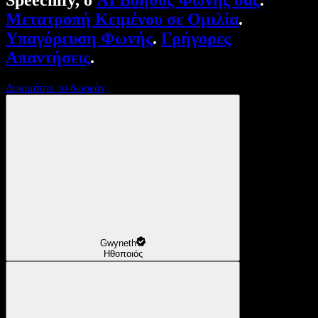
Speechify, ο
AI Βοηθός Φωνής σας
.
Μετατροπή Κειμένου σε Ομιλία
.
Υπαγόρευση Φωνής
.
Γρήγορες
Απαντήσεις
.
Δοκιμάστε το δωρεάν
Gwyneth
Ηθοποιός