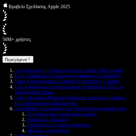
Βραβείο Σχεδίασης Apple 2025
50M+ χρήστες
Περιεχόμενα
Πώς Λειτουργεί η Τιμολόγηση των Simba Voice Agents;
Γιατί η Simba Δίνει Έμφαση στη Διαφανή Τιμολόγηση;
Ποιες Επιχειρηματικές Χρήσεις Υποστηρίζει η Simba;
Πώς Ενισχύουν οι Ενσωματώσεις τη Συνολική Αξία της
Τιμολόγησης Simba;
Γιατί οι Forward Deployed Engineers Αποτελούν Βασικό
Πλεονέκτημα στην Τιμολόγηση;
Ποιο Πλάνο Τιμολόγησης της Simba Είναι το Κατάλληλο;
Developers και νεοσύστατες ομάδες
Startups σε παραγωγή
Επιχειρήσεις σε φάση ανάπτυξης
Μεγάλες επιχειρήσεις
Συχνές Ερωτήσεις