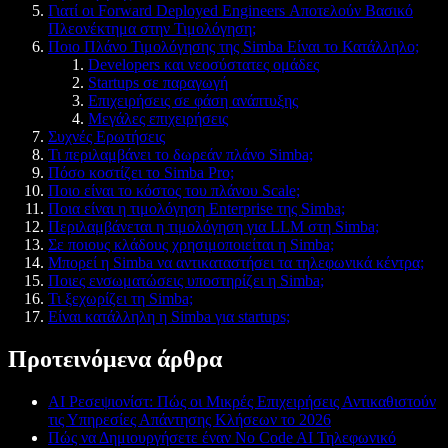
Γιατί οι Forward Deployed Engineers Αποτελούν Βασικό
Πλεονέκτημα στην Τιμολόγηση;
Ποιο Πλάνο Τιμολόγησης της Simba Είναι το Κατάλληλο;
Developers και νεοσύστατες ομάδες
Startups σε παραγωγή
Επιχειρήσεις σε φάση ανάπτυξης
Μεγάλες επιχειρήσεις
Συχνές Ερωτήσεις
Τι περιλαμβάνει το δωρεάν πλάνο Simba;
Πόσο κοστίζει το Simba Pro;
Ποιο είναι το κόστος του πλάνου Scale;
Ποια είναι η τιμολόγηση Enterprise της Simba;
Περιλαμβάνεται η τιμολόγηση για LLM στη Simba;
Σε ποιους κλάδους χρησιμοποιείται η Simba;
Μπορεί η Simba να αντικαταστήσει τα τηλεφωνικά κέντρα;
Ποιες ενσωματώσεις υποστηρίζει η Simba;
Τι ξεχωρίζει τη Simba;
Είναι κατάλληλη η Simba για startups;
Προτεινόμενα άρθρα
AI Ρεσεψιονίστ: Πώς οι Μικρές Επιχειρήσεις Αντικαθιστούν
τις Υπηρεσίες Απάντησης Κλήσεων το 2026
Πώς να Δημιουργήσετε έναν No Code AI Τηλεφωνικό