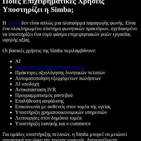
Ποιες Επιχειρηματικές Χρήσεις
Υποστηρίζει η Simba;
Η
Simba
δεν είναι απλώς μια πλατφόρμα παραγωγής φωνής. Είναι
ένα ολοκληρωμένο σύστημα φωνητικών πρακτόρων, σχεδιασμένο
να υποστηρίζει ένα ευρύ φάσμα επιχειρησιακών ροών εργασίας
υψηλής αξίας.
Οι βασικές χρήσεις της Simba περιλαμβάνουν:
AI
πράκτορες εξυπηρέτησης πελατών
Πράκτορες αξιολόγησης δυνητικών πελατών
Αυτοματοποίηση εξερχόμενων πωλήσεων
AI υποδοχή
Αντικατάσταση IVR
Προγραμματισμός ραντεβού
Επαλήθευση ασφάλισης
Επικοινωνία με ασθενείς στον τομέα της υγείας
Υποστήριξη χρηματοοικονομικών υπηρεσιών
Λειτουργίες στον δημόσιο τομέα
Υποστήριξη λιανικής και e-commerce
Για ομάδες υποστήριξης πελατών, η Simba μπορεί να μειώσει
σημαντικά τον όγκο της πρώτης γραμμής, διαχειριζόμενη