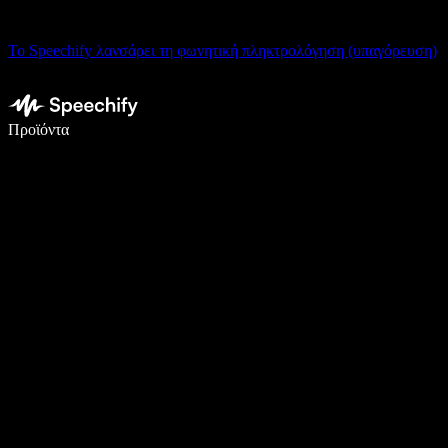
Το Speechify λανσάρει τη φωνητική πληκτρολόγηση (υπαγόρευση)
Γράψτε 5× πιο γρήγορα με φωνητική πληκτρολόγηση
Προϊόντα
Μάθετε περισσότερα