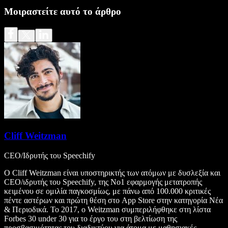
Μοιραστείτε αυτό το άρθρο
Cliff Weitzman
CEO/Ιδρυτής του Speechify
Ο Cliff Weitzman είναι υποστηρικτής των ατόμων με δυσλεξία και
CEO/ιδρυτής του Speechify, της Νο1 εφαρμογής μετατροπής
κειμένου σε ομιλία παγκοσμίως, με πάνω από 100.000 κριτικές
πέντε αστέρων και πρώτη θέση στο App Store στην κατηγορία Νέα
& Περιοδικά. Το 2017, ο Weitzman συμπεριλήφθηκε στη λίστα
Forbes 30 under 30 για το έργο του στη βελτίωση της
προσβασιμότητας του διαδικτύου για άτομα με μαθησιακές