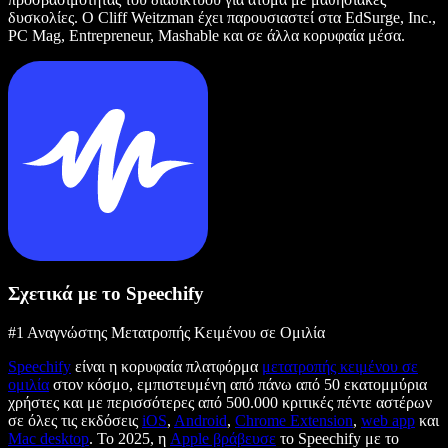
δυσκολίες. Ο Cliff Weitzman έχει παρουσιαστεί στα EdSurge, Inc.,
PC Mag, Entrepreneur, Mashable και σε άλλα κορυφαία μέσα.
Σχετικά με το Speechify
#1 Αναγνώστης Μετατροπής Κειμένου σε Ομιλία
Speechify
είναι η κορυφαία πλατφόρμα
μετατροπής κειμένου σε
ομιλία
στον κόσμο, εμπιστευμένη από πάνω από 50 εκατομμύρια
χρήστες και με περισσότερες από 500.000 κριτικές πέντε αστέρων
σε όλες τις εκδόσεις
iOS
,
Android
,
Chrome Extension
,
web app
και
Mac desktop
. Το 2025, η
Apple βράβευσε
το Speechify με το