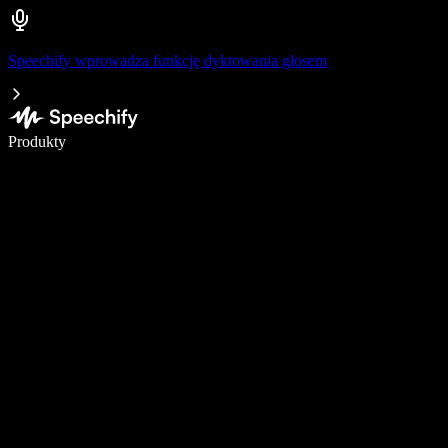
Speechify wprowadza funkcję dyktowania głosem
Pisz 5× szybciej dzięki dyktowaniu głosowemu
Produkty
Dowiedz się więcej