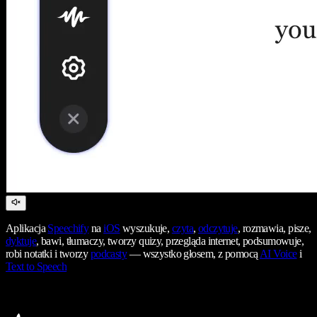
Aplikacja
Speechify
na
iOS
wyszukuje,
czyta
,
odczytuje
, rozmawia, pisze,
dyktuje
, bawi, tłumaczy, tworzy quizy, przegląda internet, podsumowuje,
robi notatki i tworzy
podcasty
— wszystko głosem, z pomocą
AI Voice
i
Text to Speech