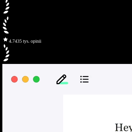
4.7
435 tys. opinii