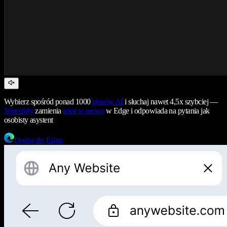
Wybierz spośród ponad 1000
głosów AI
i słuchaj nawet 4,5x szybciej —
Speechify
zamienia
tekst w mowę
w Edge i odpowiada na pytania jak
osobisty asystent
Dodaj do Edge