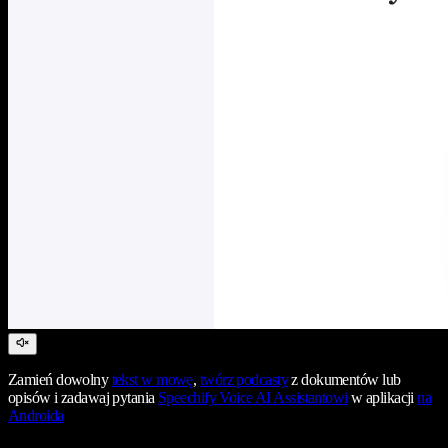
Zamień dowolny
tekst w mowę
,
twórz podcasty
z dokumentów lub
opisów i zadawaj pytania
Speechify Voice AI Assistantowi
w aplikacji
na
Androida