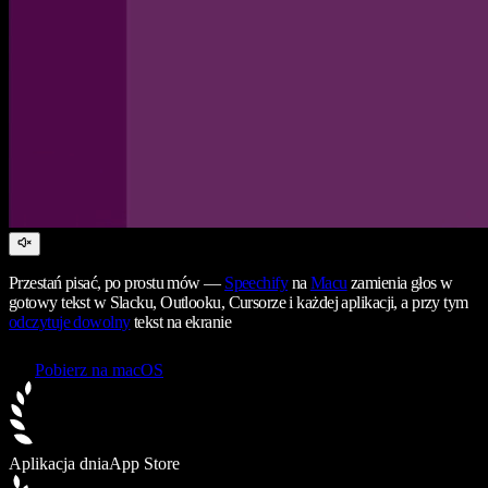
Przestań pisać, po prostu mów —
Speechify
na
Macu
zamienia głos w
gotowy tekst w Slacku, Outlooku, Cursorze i każdej aplikacji, a przy tym
odczytuje dowolny
tekst na ekranie
Pobierz na macOS
Aplikacja dnia
App Store