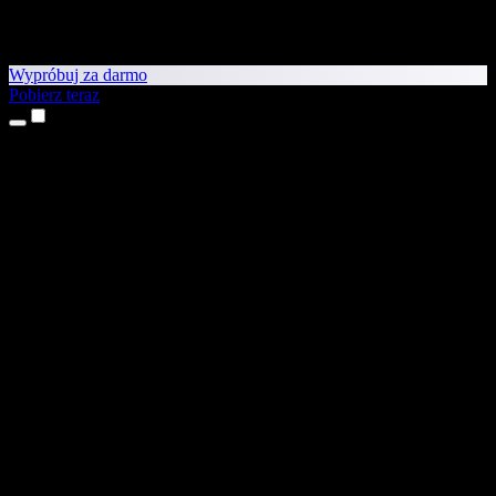
Wypróbuj za darmo
Pobierz teraz
Produkty
Tekst na mowę
Aplikacje na iPhone’a i iPada
Aplikacja na Androida
Rozszerzenie do Chrome
Rozszerzenie do Edge
Aplikacja webowa
Aplikacja na Maca
Aplikacja na Windows