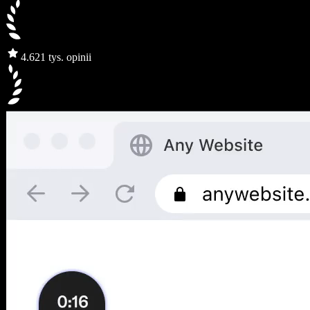
4.6
21 tys. opinii