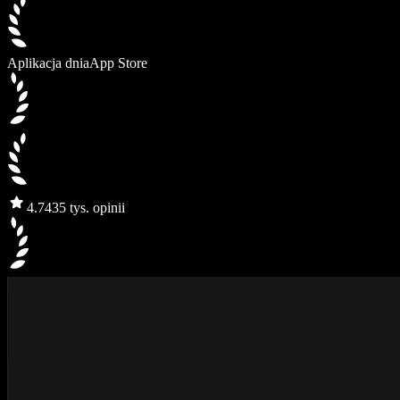
Aplikacja dnia
App Store
4.7
435 tys. opinii