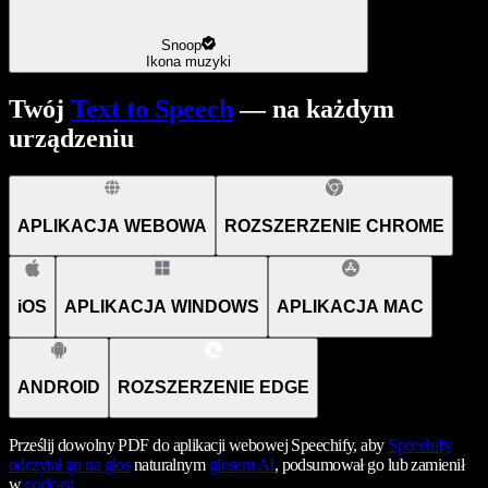
Snoop
Ikona muzyki
Twój
Text to Speech
— na każdym
urządzeniu
APLIKACJA WEBOWA
ROZSZERZENIE CHROME
iOS
APLIKACJA WINDOWS
APLIKACJA MAC
ANDROID
ROZSZERZENIE EDGE
Prześlij dowolny PDF do aplikacji webowej Speechify, aby
Speechify
odczytał go na głos
naturalnym
głosem AI
, podsumował go lub zamienił
w
podcast