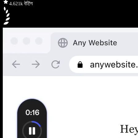
4.6
21k रेटिंग