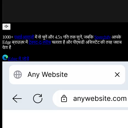
1000+
एआई आवाज़ों
में से चुनें और 4.5x गति तक सुनें, जबकि
Speechify
आपके
Edge ब्राउज़र में
टेक्स्ट-टू-स्पीच
चलाता है और पीएचडी असिस्टेंट की तरह जवाब
देता है
Edge में जोड़ें