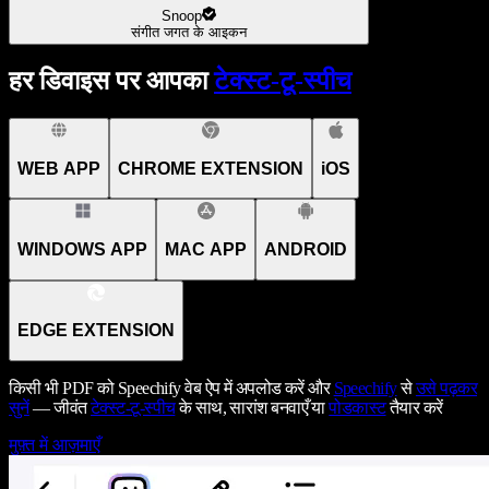
Snoop
संगीत जगत के आइकन
हर डिवाइस पर आपका
टेक्स्ट-टू-स्पीच
WEB APP
CHROME EXTENSION
iOS
WINDOWS APP
MAC APP
ANDROID
EDGE EXTENSION
किसी भी PDF को Speechify वेब ऐप में अपलोड करें और
Speechify
से
उसे पढ़कर
सुनें
— जीवंत
टेक्स्ट-टू-स्पीच
के साथ, सारांश बनवाएँ या
पोडकास्ट
तैयार करें
मुफ़्त में आज़माएँ