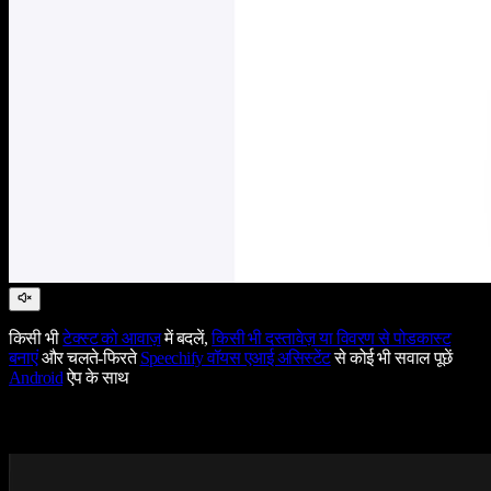
किसी भी
टेक्स्ट को आवाज़
में बदलें,
किसी भी दस्तावेज़ या विवरण से पोडकास्ट
बनाएं
और चलते-फिरते
Speechify वॉयस एआई असिस्टेंट
से कोई भी सवाल पूछें
Android
ऐप के साथ