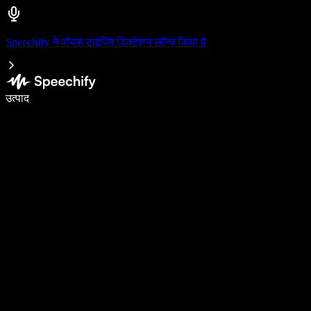
Speechify ने वॉयस टाइपिंग डिक्टेशन लॉन्च किया है
वॉइस टाइपिंग के साथ 5× तेज़ी से लिखें
उत्पाद
और जानें