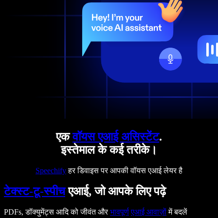
एक
वॉयस एआई असिस्टेंट
.
इस्तेमाल के कई तरीके।
Speechify
हर डिवाइस पर आपकी वॉयस एआई लेयर है
टेक्स्ट-टू-स्पीच
एआई, जो आपके लिए पढ़े
PDFs, डॉक्युमेंट्स आदि को जीवंत और
भावपूर्ण
एआई आवाज़ों
में बदलें