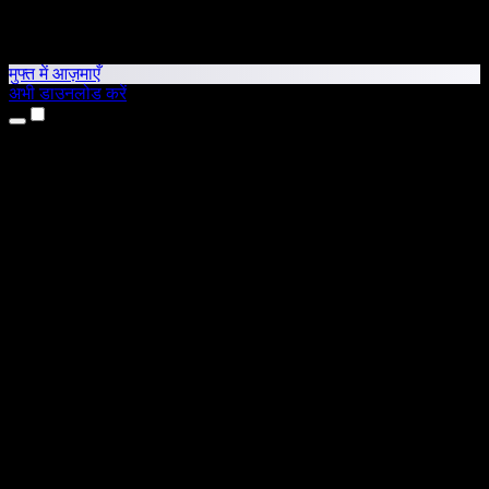
मुफ्त में आज़माएँ
अभी डाउनलोड करें
उत्पाद
टेक्स्ट टू स्पीच
iPhone और iPad ऐप्स
Android ऐप
Chrome एक्सटेंशन
Edge एक्सटेंशन
वेब ऐप
Mac ऐप
Windows ऐप