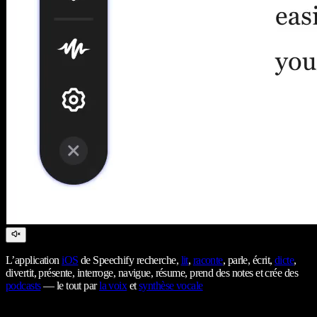
L’application
iOS
de Speechify recherche,
lit
,
raconte
, parle, écrit,
dicte
,
divertit, présente, interroge, navigue, résume, prend des notes et crée des
podcasts
— le tout par
la voix
et
synthèse vocale