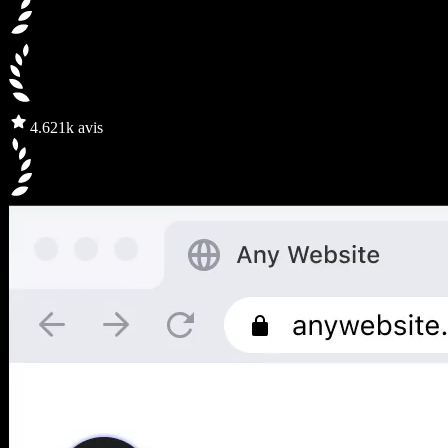
4.6
21k avis