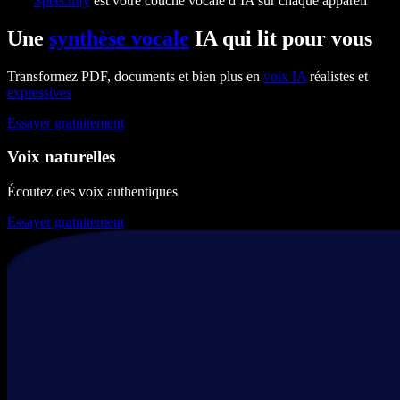
Speechify
est votre couche vocale d’IA sur chaque appareil
Une
synthèse vocale
IA qui lit pour vous
Transformez PDF, documents et bien plus en
voix IA
réalistes et
expressives
Essayer gratuitement
Voix naturelles
Écoutez des voix authentiques
Essayer gratuitement