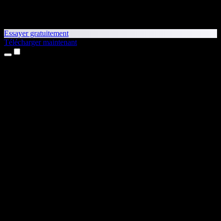
Essayer gratuitement
Télécharger maintenant
Produits
Synthèse vocale
Apps iPhone et iPad
App Android
Extension Chrome
Extension Edge
Application web
App Mac
App Windows