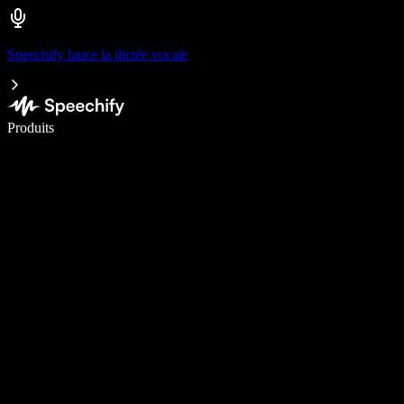
Speechify lance la dictée vocale
Écrivez 5× plus vite grâce à la dictée vocale
Produits
En savoir plus