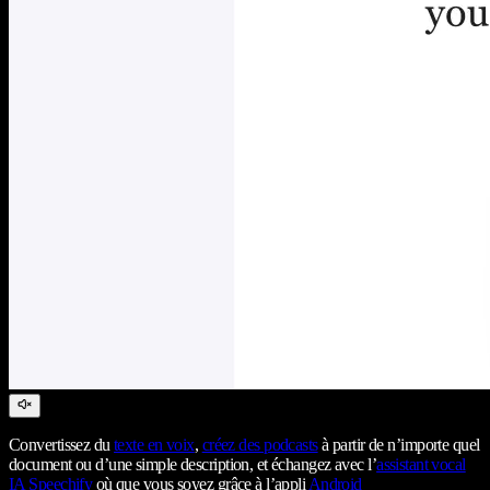
Convertissez du
texte en voix
,
créez des podcasts
à partir de n’importe quel
document ou d’une simple description, et échangez avec l’
assistant vocal
IA Speechify
où que vous soyez grâce à l’appli
Android