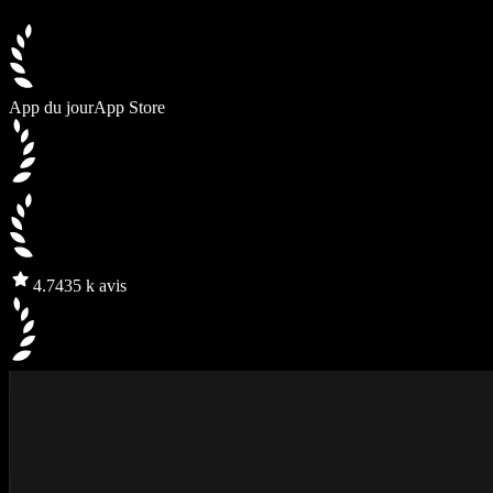
App du jour
App Store
4.7
435 k avis