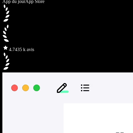
App du jour
App Store
4.7
435 k avis