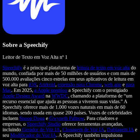
Sobre a Speechify
Leitor de Texto em Voz Alta nº 1
Speechify
é a principal plataforma de
leitura de texto em voz alta
do
mundo, confiada por mais de 50 milhões de usuários e com mais de
500.000 avaliações cinco estrelas em seus aplicativos de leitura em
voz alta para
iOS
,
Android
,
extensão para Chrome
,
web app
e
para
Mac
. Em 2025,
a Apple premiou
a Speechify com o prestigiado
Apple Design Award
na
WWDC
, chamando a plataforma de “um
recurso essencial que ajuda as pessoas a viverem suas vidas.” A
Speechify oferece mais de 1.000 vozes naturais em mais de 60
idiomas, sendo usada em quase 200 países. Vozes de celebridades
incluem
Snoop Dogg
e
Gwyneth Paltrow
. Para criadores e
empresas, o
Speechify Studio
oferece ferramentas avançadas,
incluindo
Gerador de Voz IA
,
Clonagem de Voz IA
,
Dublagem IA
e
seu
Modificador de Voz IA
. A Speechify também impulsiona