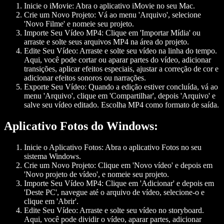
Inicie o iMovie:
Abra o aplicativo iMovie no seu Mac.
Crie um Novo Projeto:
Vá ao menu 'Arquivo', selecione
'Novo Filme' e nomeie seu projeto.
Importe Seu Vídeo MP4:
Clique em 'Importar Mídia' ou
arraste e solte seus arquivos MP4 na área do projeto.
Edite Seu Vídeo:
Arraste e solte seu vídeo na linha do tempo.
Aqui, você pode cortar ou aparar partes do vídeo, adicionar
transições, aplicar efeitos especiais, ajustar a correção de cor e
adicionar efeitos sonoros ou narrações.
Exporte Seu Vídeo:
Quando a edição estiver concluída, vá ao
menu 'Arquivo', clique em 'Compartilhar', depois 'Arquivo' e
salve seu vídeo editado. Escolha MP4 como formato de saída.
Aplicativo Fotos do Windows:
Inicie o Aplicativo Fotos:
Abra o aplicativo Fotos no seu
sistema Windows.
Crie um Novo Projeto:
Clique em 'Novo vídeo' e depois em
'Novo projeto de vídeo', e nomeie seu projeto.
Importe Seu Vídeo MP4:
Clique em 'Adicionar' e depois em
'Deste PC', navegue até o arquivo de vídeo, selecione-o e
clique em 'Abrir'.
Edite Seu Vídeo:
Arraste e solte seu vídeo no storyboard.
Aqui, você pode dividir o vídeo, aparar partes, adicionar