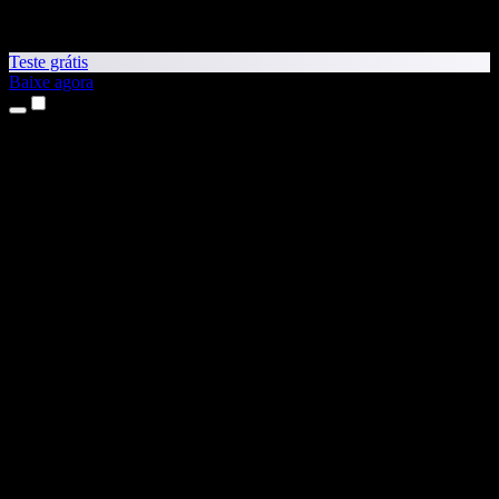
Teste grátis
Baixe agora
Produtos
Leitura em voz alta
Apps para iPhone e iPad
App para Android
Extensão para Chrome
Extensão para Edge
App Web
App para Mac
App para Windows