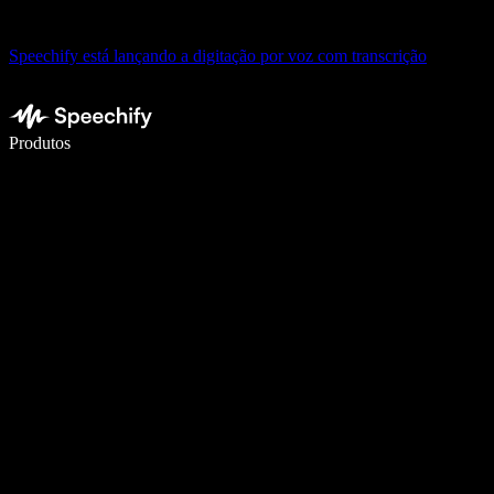
Speechify está lançando a digitação por voz com transcrição
Escreva 5× mais rápido com a digitação por voz
Produtos
Saiba mais