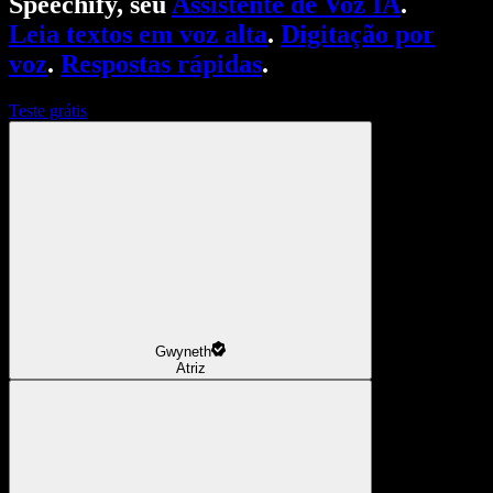
Speechify, seu
Assistente de Voz IA
.
Leia textos em voz alta
.
Digitação por
voz
.
Respostas rápidas
.
Teste grátis
Gwyneth
Atriz