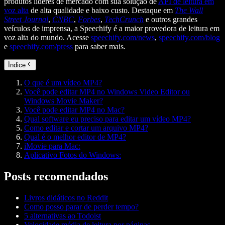
produtos líderes de mercado com sua solução de
API de leitura em
voz alta
de alta qualidade e baixo custo. Destaque em
The Wall
Street Journal
,
CNBC
,
Forbes
,
TechCrunch
e outros grandes
veículos de imprensa, a Speechify é a maior provedora de leitura em
voz alta do mundo. Acesse
speechify.com/news
,
speechify.com/blog
e
speechify.com/press
para saber mais.
Índice
O que é um vídeo MP4?
Você pode editar MP4 no Windows Video Editor ou
Windows Movie Maker?
Você pode editar MP4 no Mac?
Qual software eu preciso para editar um vídeo MP4?
Como editar e cortar um arquivo MP4?
Qual é o melhor editor de MP4?
iMovie para Mac:
Aplicativo Fotos do Windows:
Posts recomendados
Livros didáticos no Reddit
Como posso parar de perder tempo?
5 alternativas ao Todoist
Velocidade média de leitura por páginas