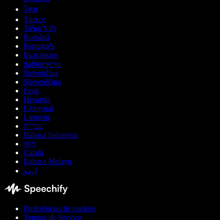
ไทย
Türkçe
Tiếng Việt
Română
Português
Български
ქართული
Slovenčina
Slovenščina
Eesti
Hrvatski
Ελληνικά
Lietuvių
עברית
Bahasa Indonesia
বাংলা
Català
Bahasa Melayu
اردو
Preferências de cookies
Termos de Serviço