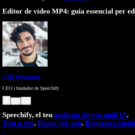
Editor de vídeo MP4: guia essencial per e
Cliff Weitzman
CEO i fundador de Speechify
Speechify, el teu
assistent de veu amb IA
.
Text a veu
.
Dictat per veu
.
Respostes ràpid