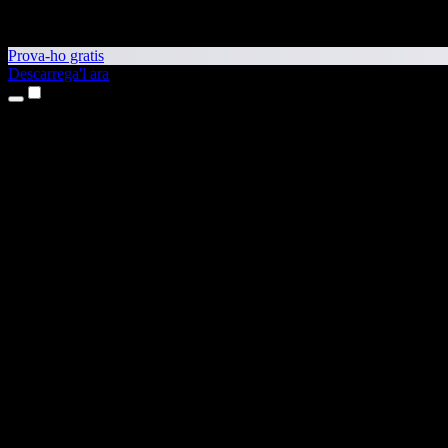
Prova-ho gratis
Descarrega'l ara
Productes
Text a veu
Aplicacions per a iPhone i iPad
Aplicació per a Android
Extensió per al Chrome
Extensió per a l'Edge
Aplicació web
Aplicació per al Mac
Aplicació per al Windows