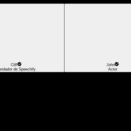
Cliff
John
undador de Speechify
Actor