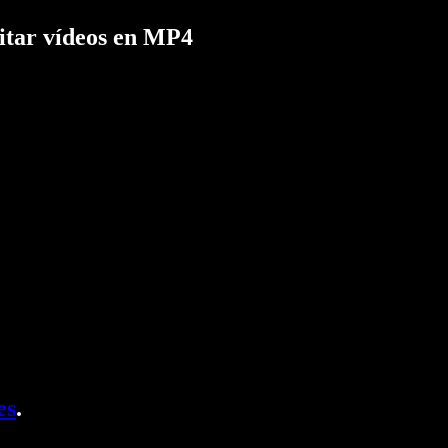
ditar vídeos en MP4
es
.