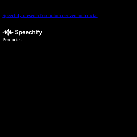
Speechify presenta l'escriptura per veu amb dictat
Escriu 5× més ràpid amb la veu
Productes
Més informació