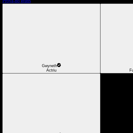
Prova-ho gratis
Gwyneth
Actriu
F