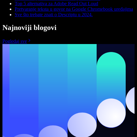
Top 5 alternativa za Adobe Read Out Loud
Pretvaranje teksta u govor na Google Chromebook uređajima
Sve što trebate znati o Descriptu u 2024.
Najnoviji blogovi
Pogledaj sve