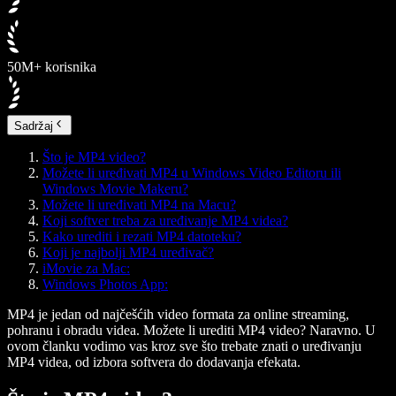
50M+ korisnika
Sadržaj
Što je MP4 video?
Možete li uređivati MP4 u Windows Video Editoru ili
Windows Movie Makeru?
Možete li uređivati MP4 na Macu?
Koji softver treba za uređivanje MP4 videa?
Kako urediti i rezati MP4 datoteku?
Koji je najbolji MP4 uređivač?
iMovie za Mac:
Windows Photos App:
MP4 je jedan od najčešćih video formata za online streaming,
pohranu i obradu videa. Možete li urediti MP4 video? Naravno. U
ovom članku vodimo vas kroz sve što trebate znati o uređivanju
MP4 videa, od izbora softvera do dodavanja efekata.