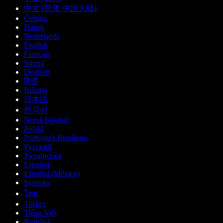
中文 (简体 中国大陆)
Čeština
Dansk
Nederlands
English
Français
Suomi
Deutsch
हिन्दी
Italiano
日本語
한국어
Norsk bokmål
Polski
Português Brasileiro
Русский
Українська
Español
Español (México)
Svenska
ไทย
Türkçe
Tiếng Việt
Română