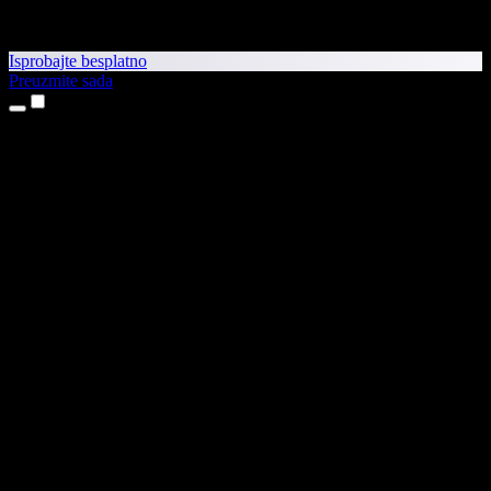
Isprobajte besplatno
Preuzmite sada
Proizvodi
Pretvaranje teksta u govor
Aplikacije za iPhone i iPad
Aplikacija za Android
Proširenje za Chrome
Proširenje za Edge
Web-aplikacija
Aplikacija za Mac
Aplikacija za Windows