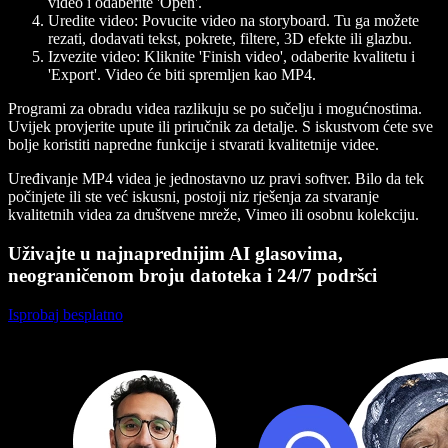
video i odaberite 'Open'.
Uredite video:
Povucite video na storyboard. Tu ga možete
rezati, dodavati tekst, pokrete, filtere, 3D efekte ili glazbu.
Izvezite video:
Kliknite 'Finish video', odaberite kvalitetu i
'Export'. Video će biti spremljen kao MP4.
Programi za obradu videa razlikuju se po sučelju i mogućnostima.
Uvijek provjerite upute ili priručnik za detalje. S iskustvom ćete sve
bolje koristiti napredne funkcije i stvarati kvalitetnije videe.
Uređivanje MP4 videa je jednostavno uz pravi softver. Bilo da tek
počinjete ili ste već iskusni, postoji niz rješenja za stvaranje
kvalitetnih videa za društvene mreže, Vimeo ili osobnu kolekciju.
Uživajte u najnaprednijim AI glasovima,
neograničenom broju datoteka i 24/7 podršci
Isprobaj besplatno