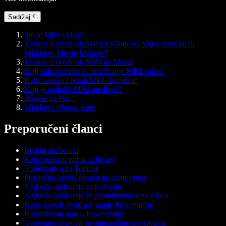
Sadržaj
Što je MP4 video?
Možete li uređivati MP4 u Windows Video Editoru ili
Windows Movie Makeru?
Možete li uređivati MP4 na Macu?
Koji softver treba za uređivanje MP4 videa?
Kako urediti i rezati MP4 datoteku?
Koji je najbolji MP4 uređivač?
iMovie za Mac:
Windows Photos App:
Preporučeni članci
Reddit udžbenici
Kako prestati gubiti vrijeme?
5 alternativa za Todoist
Prosječna brzina čitanja po stranicama
Najbolje aplikacije za psihijatre
Najbolje aplikacije za produktivnost na Macu
Kako dodati zvuk u Google Prezentacije
Kako dodati glas u PowerPoint
Generator glasova za onboarding u tvrtkama