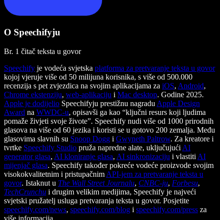
O Speechifyju
Br. 1 čitač teksta u govor
Speechify
je vodeća svjetska
platforma za pretvaranje teksta u govor
kojoj vjeruje više od 50 milijuna korisnika, s više od 500.000
recenzija s pet zvjezdica na svojim aplikacijama za
iOS
,
Android
,
Chrome ekstenziju
,
web-aplikaciju
i
Mac desktop
. Godine 2025.
Apple je dodijelio
Speechifyju prestižnu nagradu
Apple Design
Award
na
WWDC-u
, opisavši ga kao “ključni resurs koji ljudima
pomaže živjeti svoje živote”. Speechify nudi više od 1000 prirodnih
glasova na više od 60 jezika i koristi se u gotovo 200 zemalja. Među
glasovima slavnih su
Snoop Dogg
i
Gwyneth Paltrow
. Za kreatore i
tvrtke
Speechify Studio
pruža napredne alate, uključujući
AI
generator glasa
,
AI kloniranje glasa
,
AI sinkronizaciju
i vlastiti
AI
mijenjač glasa
. Speechify također pokreće vodeće proizvode svojim
visokokvalitetnim i pristupačnim
API-jem za pretvaranje teksta u
govor
. Istaknut u
The Wall Street Journalu
,
CNBC-ju
,
Forbesu
,
TechCrunchu
i drugim velikim medijima, Speechify je najveći
svjetski pružatelj usluga pretvaranja teksta u govor. Posjetite
speechify.com/news
,
speechify.com/blog
i
speechify.com/press
za
više informacija.