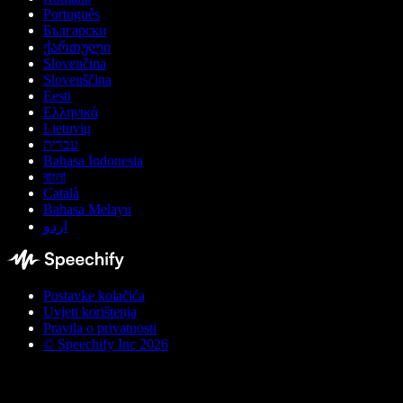
Português
Български
ქართული
Slovenčina
Slovenščina
Eesti
Ελληνικά
Lietuvių
עברית
Bahasa Indonesia
বাংলা
Català
Bahasa Melayu
اردو
Postavke kolačića
Uvjeti korištenja
Pravila o privatnosti
© Speechify Inc 2026