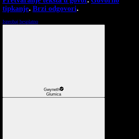
Pretvaranje teksta u govor
.
Govorno
tipkanje
.
Brzi odgovori
.
Isprobaj besplatno
Gwyneth
Glumica