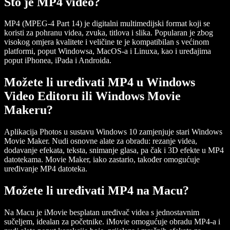
Što je MP4 video?
MP4 (MPEG-4 Part 14) je digitalni multimedijski format koji se
koristi za pohranu videa, zvuka, titlova i slika. Popularan je zbog
visokog omjera kvalitete i veličine te je kompatibilan s većinom
platformi, poput Windowsa, MacOS-a i Linuxa, kao i uređajima
poput iPhonea, iPada i Androida.
Možete li uređivati MP4 u Windows
Video Editoru ili Windows Movie
Makeru?
Aplikacija Photos u sustavu Windows 10 zamjenjuje stari Windows
Movie Maker. Nudi osnovne alate za obradu: rezanje videa,
dodavanje efekata, teksta, snimanje glasa, pa čak i 3D efekte u MP4
datotekama. Movie Maker, iako zastario, također omogućuje
uređivanje MP4 datoteka.
Možete li uređivati MP4 na Macu?
Na Macu je iMovie besplatan uređivač videa s jednostavnim
sučeljem, idealan za početnike. iMovie omogućuje obradu MP4-a i