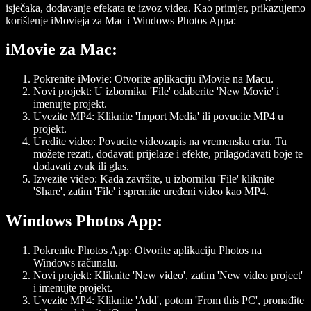
isječaka, dodavanje efekata te izvoz videa. Kao primjer, prikazujemo
korištenje iMovieja za Mac i Windows Photos Appa:
iMovie za Mac:
Pokrenite iMovie:
Otvorite aplikaciju iMovie na Macu.
Novi projekt:
U izborniku 'File' odaberite 'New Movie' i
imenujte projekt.
Uvezite MP4:
Kliknite 'Import Media' ili povucite MP4 u
projekt.
Uredite video:
Povucite videozapis na vremensku crtu. Tu
možete rezati, dodavati prijelaze i efekte, prilagođavati boje te
dodavati zvuk ili glas.
Izvezite video:
Kada završite, u izborniku 'File' kliknite
'Share', zatim 'File' i spremite uređeni video kao MP4.
Windows Photos App:
Pokrenite Photos App:
Otvorite aplikaciju Photos na
Windows računalu.
Novi projekt:
Kliknite 'New video', zatim 'New video project'
i imenujte projekt.
Uvezite MP4:
Kliknite 'Add', potom 'From this PC', pronađite