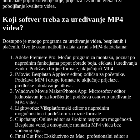
nudi alate poput korekcije boje, prijelaza i zvučnih efekata za
poboljšanje kvalitete videa.
Koji softver treba za uređivanje MP4
videa?
Dostupno je mnogo programa za uređivanje videa, besplatnih i
plaćenih. Ovo je osam najboljih alata za rad s MP4 datotekama:
Adobe Premiere Pro
: Moćan program za montažu, poznat po
naprednim funkcijama poput obrade boja, efekata i uređivanja
zvuka. Podržava brojne formate, uključujući MP4.
iMovie
: Besplatan Appleov editor, odličan za početnike.
Podržava MP4 i druge formate te uključuje prijelaze,
predloške i dodavanje titlova.
Windows Movie Maker/Photos App
: Microsoftov editor
jednostavan je za korištenje i podržava osnovno uređivanje
MP4 videa.
Lightworks
: Višeplatformski editor s naprednim
mogućnostima i podrškom za razne formate.
Clipchamp
: Online editor sa širokim rasponom mogućnosti.
Besplatna verzija omogućuje montažu MP4 videa bez
vodenog žiga.
Final Cut Pro
: Ekskluzivno za Mac, profesionalni editor s