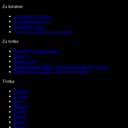
Za kreatore
AI generator glasova
Sinkronizacija glasa
Kloniranje glasa
Speechify za poslovne korisnike
Za tvrtke
Speechify za programere
Timovi
Obrazovanje
Dokumentacija API-ja za pretvaranje teksta u govor
Dokumentacija API-ja za glasovne agente
Tvrtka
O nama
Kontakt
Blog
Karijere
Partneri
Pomoć
Status
Mediji