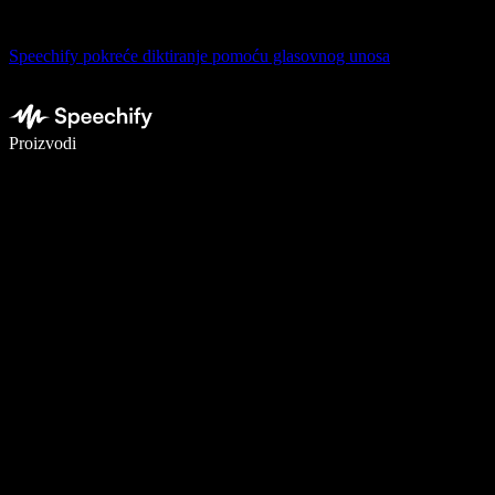
Speechify pokreće diktiranje pomoću glasovnog unosa
Pišite 5× brže uz glasovno diktiranje
Proizvodi
Saznajte više