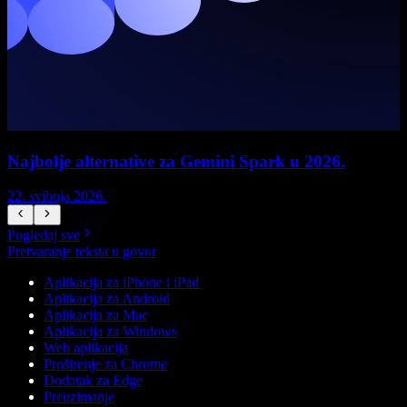
Najbolje alternative za Gemini Spark u 2026.
22. svibnja 2026.
1
Pogledaj sve
Pretvaranje teksta u govor
Aplikacija za iPhone i iPad
Aplikacija za Android
Aplikacija za Mac
Aplikacija za Windows
Web aplikacija
Proširenje za Chrome
Dodatak za Edge
Preuzimanje