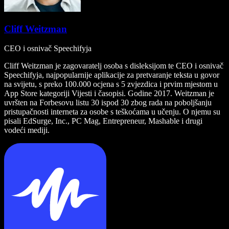
Cliff Weitzman
CEO i osnivač Speechifyja
Cliff Weitzman je zagovaratelj osoba s disleksijom te CEO i osnivač
Speechifyja, najpopularnije aplikacije za pretvaranje teksta u govor
na svijetu, s preko 100.000 ocjena s 5 zvjezdica i prvim mjestom u
App Store kategoriji Vijesti i časopisi. Godine 2017. Weitzman je
uvršten na Forbesovu listu 30 ispod 30 zbog rada na poboljšanju
pristupačnosti interneta za osobe s teškoćama u učenju. O njemu su
pisali EdSurge, Inc., PC Mag, Entrepreneur, Mashable i drugi
vodeći mediji.