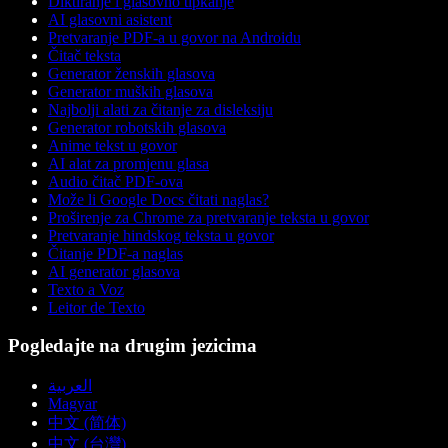
Diktiranje i glasovno tipkanje
AI glasovni asistent
Pretvaranje PDF-a u govor na Androidu
Čitač teksta
Generator ženskih glasova
Generator muških glasova
Najbolji alati za čitanje za disleksiju
Generator robotskih glasova
Anime tekst u govor
AI alat za promjenu glasa
Audio čitač PDF-ova
Može li Google Docs čitati naglas?
Proširenje za Chrome za pretvaranje teksta u govor
Pretvaranje hindskog teksta u govor
Čitanje PDF-a naglas
AI generator glasova
Texto a Voz
Leitor de Texto
Pogledajte na drugim jezicima
العربية
Magyar
中文 (简体)
中文 (台灣)