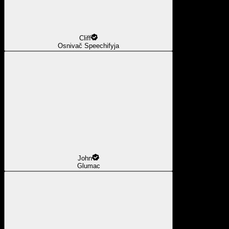
Cliff
Osnivač Speechifyja
John
Glumac