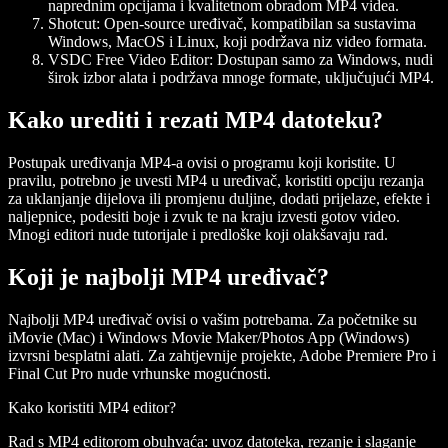
naprednim opcijama i kvalitetnom obradom MP4 videa.
Shotcut
: Open-source uređivač, kompatibilan sa sustavima
Windows, MacOS i Linux, koji podržava niz video formata.
VSDC Free Video Editor
: Dostupan samo za Windows, nudi
širok izbor alata i podržava mnoge formate, uključujući MP4.
Kako urediti i rezati MP4 datoteku?
Postupak uređivanja MP4-a ovisi o programu koji koristite. U
pravilu, potrebno je uvesti MP4 u uređivač, koristiti opciju rezanja
za uklanjanje dijelova ili promjenu duljine, dodati prijelaze, efekte i
naljepnice, podesiti boje i zvuk te na kraju izvesti gotov video.
Mnogi editori nude tutorijale i predloške koji olakšavaju rad.
Koji je najbolji MP4 uređivač?
Najbolji MP4 uređivač ovisi o vašim potrebama. Za početnike su
iMovie (Mac) i Windows Movie Maker/Photos App (Windows)
izvrsni besplatni alati. Za zahtjevnije projekte, Adobe Premiere Pro i
Final Cut Pro nude vrhunske mogućnosti.
Kako koristiti MP4 editor?
Rad s MP4 editorom obuhvaća: uvoz datoteka, rezanje i slaganje