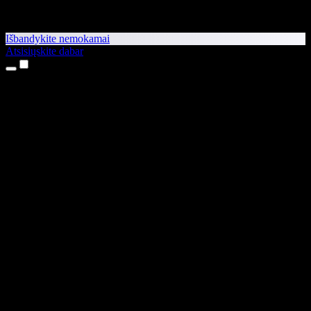
Išbandykite nemokamai
Atsisiųskite dabar
Produktai
Teksto skaitymas balsu
iPhone ir iPad programėlės
Android programėlė
Chrome plėtinys
Edge plėtinys
Interneto programėlė
Mac programėlė
Windows programėlė