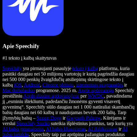
Apie Speechify
#1 teksto į kalbą skaitytuvas
Speechify
yra pirmaujanti pasaulyje
teksto į kalbą
platforma, kuria
pasitiki daugiau nei 50 milijonų vartotojų ir kurią pagrindžia daugiau
nei 500 000 penkių žvaigždučių atsiliepimų skirtingose teksto į
kalbą
iOS
,
Android
,
Chrome plėtinio
,
internetinės programėlės
ir
Mac darbalaukio
programose. 2025 m.
Apple apdovanojo
Speechify
prestižiniu
Apple dizaino apdovanojimu
per
WWDC
, pavadindama
jį „esminiu ištekliumi, padedančiu žmonėms gyventi visavertį
gyvenimą“. Speechify siūlo daugiau nei 1 000 natūraliai skambančių
balsų daugiau nei 60 kalbų ir naudojamas beveik 200 šalių. Tarp
įžymybių balsų –
Snoop Dogg
ir
Gwyneth Paltrow
. Kūrėjams ir
verslui
Speechify Studio
suteikia išplėstinius įrankius, tarp kurių yra
AI balso generatorius
,
AI balso klonavimas
,
AI dubliavimas
ir
AI
balso keitiklis
. Speechify taip pat aprūpina pažangius produktus