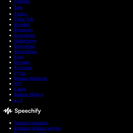
Svenska
ไทย
Türkçe
Tiếng Việt
Română
Português
Български
ქართული
Slovenčina
Slovenščina
Eesti
Hrvatski
Ελληνικά
עברית
Bahasa Indonesia
বাংলা
Català
Bahasa Melayu
اردو
Slapukų nuostatos
Paslaugų teikimo sąlygos