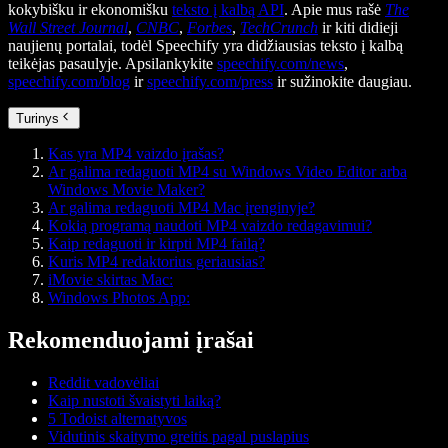
kokybišku ir ekonomišku
teksto į kalbą API
. Apie mus rašė
The
Wall Street Journal
,
CNBC
,
Forbes
,
TechCrunch
ir kiti didieji
naujienų portalai, todėl Speechify yra didžiausias teksto į kalbą
teikėjas pasaulyje. Apsilankykite
speechify.com/news
,
speechify.com/blog
ir
speechify.com/press
ir sužinokite daugiau.
Turinys
Kas yra MP4 vaizdo įrašas?
Ar galima redaguoti MP4 su Windows Video Editor arba
Windows Movie Maker?
Ar galima redaguoti MP4 Mac įrenginyje?
Kokią programą naudoti MP4 vaizdo redagavimui?
Kaip redaguoti ir kirpti MP4 failą?
Kuris MP4 redaktorius geriausias?
iMovie skirtas Mac:
Windows Photos App:
Rekomenduojami įrašai
Reddit vadovėliai
Kaip nustoti švaistyti laiką?
5 Todoist alternatyvos
Vidutinis skaitymo greitis pagal puslapius