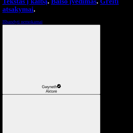
Tekstas į kalbą
.
Balso įvedimas
.
Greiti
atsakymai
.
Išbandyti nemokamai
Gwyneth
Aktorė