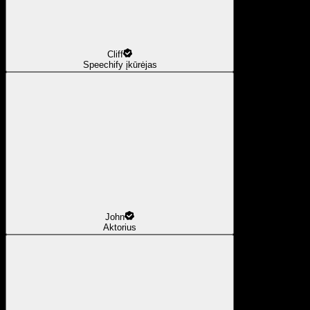
Cliff
Speechify įkūrėjas
John
Aktorius