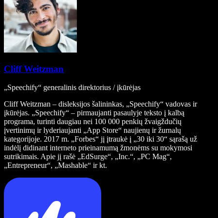
Cliff Weitzman
„Speechify“ generalinis direktorius / įkūrėjas
Cliff Weitzman – disleksijos šalininkas, „Speechify“ vadovas ir
įkūrėjas. „Speechify“ – pirmaujanti pasaulyje teksto į kalbą
programa, turinti daugiau nei 100 000 penkių žvaigždučių
įvertinimų ir lyderiaujanti „App Store“ naujienų ir žurnalų
kategorijoje. 2017 m. „Forbes“ jį įtraukė į „30 iki 30“ sąrašą už
indėlį didinant interneto prieinamumą žmonėms su mokymosi
sutrikimais. Apie jį rašė „EdSurge“, „Inc.“, „PC Mag“,
„Entrepreneur“, „Mashable“ ir kt.