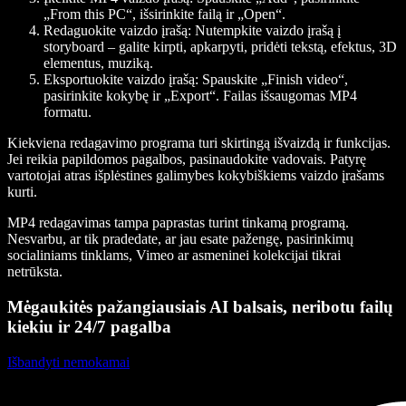
„From this PC“, išsirinkite failą ir „Open“.
Redaguokite vaizdo įrašą:
Nutempkite vaizdo įrašą į
storyboard – galite kirpti, apkarpyti, pridėti tekstą, efektus, 3D
elementus, muziką.
Eksportuokite vaizdo įrašą:
Spauskite „Finish video“,
pasirinkite kokybę ir „Export“. Failas išsaugomas MP4
formatu.
Kiekviena redagavimo programa turi skirtingą išvaizdą ir funkcijas.
Jei reikia papildomos pagalbos, pasinaudokite vadovais. Patyrę
vartotojai atras išplėstines galimybes kokybiškiems vaizdo įrašams
kurti.
MP4 redagavimas tampa paprastas turint tinkamą programą.
Nesvarbu, ar tik pradedate, ar jau esate pažengę, pasirinkimų
socialiniams tinklams, Vimeo ar asmeninei kolekcijai tikrai
netrūksta.
Mėgaukitės pažangiausiais AI balsais, neribotu failų
kiekiu ir 24/7 pagalba
Išbandyti nemokamai