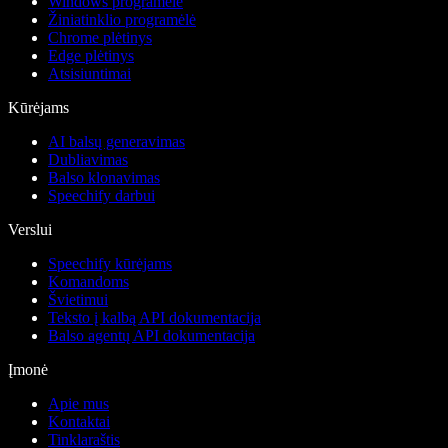
Windows programėlė
Žiniatinklio programėlė
Chrome plėtinys
Edge plėtinys
Atsisiuntimai
Kūrėjams
AI balsų generavimas
Dubliavimas
Balso klonavimas
Speechify darbui
Verslui
Speechify kūrėjams
Komandoms
Švietimui
Teksto į kalbą API dokumentacija
Balso agentų API dokumentacija
Įmonė
Apie mus
Kontaktai
Tinklaraštis