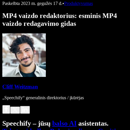
Paskelbta
2023 m. gegužės 17 d.
•
Produktyvumas
MP4 vaizdo redaktorius: esminis MP4
vaizdo redagavimo gidas
Cliff Weitzman
„Speechify“ generalinis direktorius / įkūrėjas
Speechify – jūsų
balso AI
asistentas.