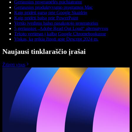
Geriausios programėlės psichiatrams
Geriausios produktyvumo programos Mac
Kaip pridėti garsą prie Google Skaidrių
Kaip pridėti balsą prie PowerPoint
Verslo įvedimo balso pasakotojo generatorius
5 geriausios „Adobe Read Out Loud“ alternatyvos
Teksto vertimas į kalbą Google Chromebookuose
Viskas, ką reikia žinoti apie Descript 2024 m.
Naujausi tinklaraščio įrašai
Žiūrėti visus