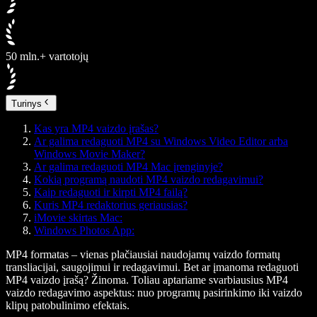
50 mln.+ vartotojų
Turinys
Kas yra MP4 vaizdo įrašas?
Ar galima redaguoti MP4 su Windows Video Editor arba
Windows Movie Maker?
Ar galima redaguoti MP4 Mac įrenginyje?
Kokią programą naudoti MP4 vaizdo redagavimui?
Kaip redaguoti ir kirpti MP4 failą?
Kuris MP4 redaktorius geriausias?
iMovie skirtas Mac:
Windows Photos App:
MP4 formatas – vienas plačiausiai naudojamų vaizdo formatų
transliacijai, saugojimui ir redagavimui. Bet ar įmanoma redaguoti
MP4 vaizdo įrašą? Žinoma. Toliau aptariame svarbiausius MP4
vaizdo redagavimo aspektus: nuo programų pasirinkimo iki vaizdo
klipų patobulinimo efektais.