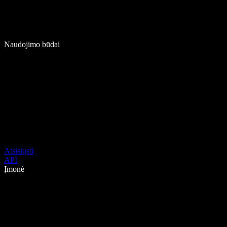
Naudojimo būdai
Atsisiųsti
API
Įmonė