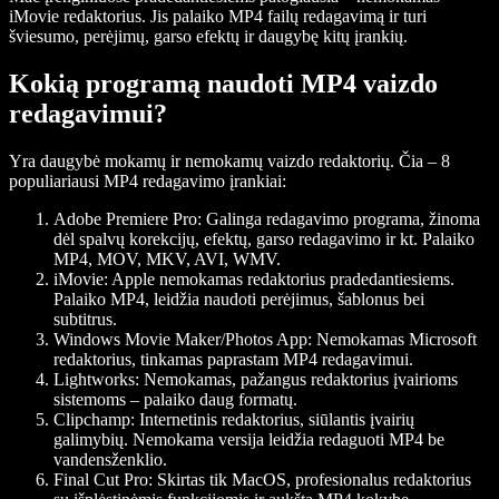
iMovie redaktorius. Jis palaiko MP4 failų redagavimą ir turi
šviesumo, perėjimų, garso efektų ir daugybę kitų įrankių.
Kokią programą naudoti MP4 vaizdo
redagavimui?
Yra daugybė mokamų ir nemokamų vaizdo redaktorių. Čia – 8
populiariausi MP4 redagavimo įrankiai:
Adobe Premiere Pro
: Galinga redagavimo programa, žinoma
dėl spalvų korekcijų, efektų, garso redagavimo ir kt. Palaiko
MP4, MOV, MKV, AVI, WMV.
iMovie
: Apple nemokamas redaktorius pradedantiesiems.
Palaiko MP4, leidžia naudoti perėjimus, šablonus bei
subtitrus.
Windows Movie Maker/Photos App
: Nemokamas Microsoft
redaktorius, tinkamas paprastam MP4 redagavimui.
Lightworks
: Nemokamas, pažangus redaktorius įvairioms
sistemoms – palaiko daug formatų.
Clipchamp
: Internetinis redaktorius, siūlantis įvairių
galimybių. Nemokama versija leidžia redaguoti MP4 be
vandensženklio.
Final Cut Pro
: Skirtas tik MacOS, profesionalus redaktorius