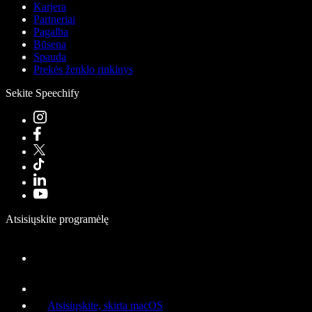
Karjera
Partneriai
Pagalba
Būsena
Spauda
Prekės ženklo rinkinys
Sekite Speechify
Atsisiųskite programėlę
Atsisiųskite, skirta macOS