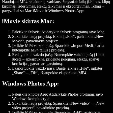
Naudojant MP4 redaktorių svarbiausi žingsniai: failų įkėlimas, klipų
kirpimas, išdėstymas, efektų taikymas ir eksportavimas. Toliau –
pavyzdžiai su Mac iMovie ir Windows Photos App:
iMovie skirtas Mac:
Paleiskite iMovie:
Atidarykite iMovie programą savo Mac.
Sukurkite naują projektą:
Eikite į „File“, pasirinkite „New
Movie“, pavadinkite projektą.
Įkelkite MP4 vaizdo įrašą:
Spauskite „Import Media“ arba
nutempkite MP4 failus į projektą.
Redaguokite vaizdo įrašą:
Nutempkite vaizdo įrašą į laiko
juostą – apkarpykite, pridėkite perėjimų, efektų, spalvų
korekcijas, garsus ar įgarsinimą.
Eksportuokite vaizdo įrašą:
Baigę, eikite į „File“, rinkitės
„Share“ – „File“, išsaugokite eksportuotą MP4.
Windows Photos App:
Paleiskite Photos App:
Atidarykite Photos programą savo
Windows kompiuteryje.
Sukurkite naują projektą:
Spauskite „New video“ – „New
video project“, pavadinkite projektą.
Įkelkite MP4 vaizdo įrašą:
Spauskite „Add“, pasirinkite