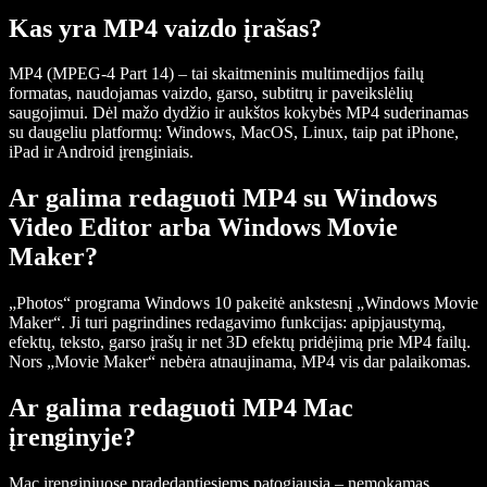
Kas yra MP4 vaizdo įrašas?
MP4 (MPEG-4 Part 14) – tai skaitmeninis multimedijos failų
formatas, naudojamas vaizdo, garso, subtitrų ir paveikslėlių
saugojimui. Dėl mažo dydžio ir aukštos kokybės MP4 suderinamas
su daugeliu platformų: Windows, MacOS, Linux, taip pat iPhone,
iPad ir Android įrenginiais.
Ar galima redaguoti MP4 su Windows
Video Editor arba Windows Movie
Maker?
„Photos“ programa Windows 10 pakeitė ankstesnį „Windows Movie
Maker“. Ji turi pagrindines redagavimo funkcijas: apipjaustymą,
efektų, teksto, garso įrašų ir net 3D efektų pridėjimą prie MP4 failų.
Nors „Movie Maker“ nebėra atnaujinama, MP4 vis dar palaikomas.
Ar galima redaguoti MP4 Mac
įrenginyje?
Mac įrenginiuose pradedantiesiems patogiausia – nemokamas