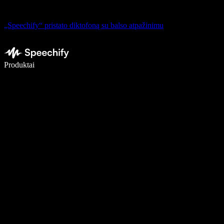
„Speechify“ pristato diktofoną su balso atpažinimu
Rašykite 5× greičiau naudodami diktavimą balsu
Produktai
Sužinokite daugiau