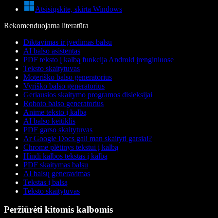
Atsisiųskite, skirta Windows
Rekomenduojama literatūra
Diktavimas ir įvedimas balsu
AI balso asistentas
PDF teksto į kalbą funkcija Android įrenginiuose
Teksto skaitytuvas
Moteriško balso generatorius
Vyriško balso generatorius
Geriausios skaitymo programos disleksijai
Roboto balso generatorius
Anime teksto į kalbą
AI balso keitiklis
PDF garso skaitytuvas
Ar Google Docs gali man skaityti garsiai?
Chrome plėtinys tekstui į kalbą
Hindi kalbos tekstas į kalbą
PDF skaitymas balsu
AI balsų generavimas
Tekstas į balsą
Teksto skaitytuvas
Peržiūrėti kitomis kalbomis