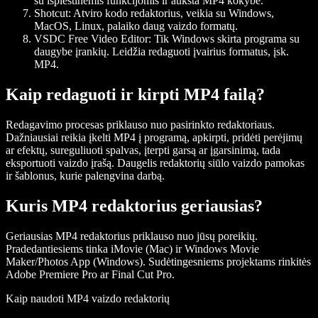
su išplėstinėmis funkcijomis ir aukšta MP4 kokybe.
Shotcut
: Atviro kodo redaktorius, veikia su Windows,
MacOS, Linux, palaiko daug vaizdo formatų.
VSDC Free Video Editor
: Tik Windows skirta programa su
daugybe įrankių. Leidžia redaguoti įvairius formatus, įsk.
MP4.
Kaip redaguoti ir kirpti MP4 failą?
Redagavimo procesas priklauso nuo pasirinkto redaktoriaus.
Dažniausiai reikia įkelti MP4 į programą, apkirpti, pridėti perėjimų
ar efektų, sureguliuoti spalvas, įterpti garsą ar įgarsinimą, tada
eksportuoti vaizdo įrašą. Daugelis redaktorių siūlo vaizdo pamokas
ir šablonus, kurie palengvina darbą.
Kuris MP4 redaktorius geriausias?
Geriausias MP4 redaktorius priklauso nuo jūsų poreikių.
Pradedantiesiems tinka iMovie (Mac) ir Windows Movie
Maker/Photos App (Windows). Sudėtingesniems projektams rinkitės
Adobe Premiere Pro ar Final Cut Pro.
Kaip naudoti MP4 vaizdo redaktorių