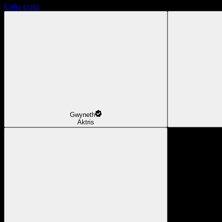
Coba gratis
Gwyneth
Aktris