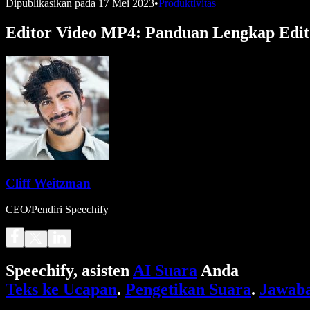
Dipublikasikan pada
17 Mei 2023
•
Produktivitas
Editor Video MP4: Panduan Lengkap Edi
Cliff Weitzman
CEO/Pendiri Speechify
Speechify, asisten
AI Suara
Anda
Teks ke Ucapan
.
Pengetikan Suara
.
Jawaba