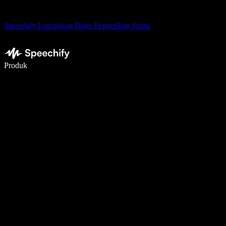
Speechify Luncurkan Dikte Pengetikan Suara
Menulis 5× lebih cepat dengan dikte suara
Produk
Pelajari lebih lanjut