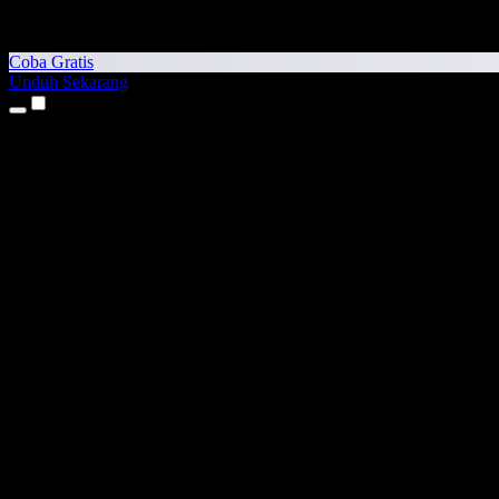
Coba Gratis
Unduh Sekarang
Produk
Teks ke Suara
Aplikasi iPhone & iPad
Aplikasi Android
Ekstensi Chrome
Ekstensi Edge
Aplikasi Web
Aplikasi Mac
Aplikasi Windows