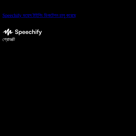
Speechify ভয়েস টাইপিং ডিকটেশন চালু করেছে
ভয়েস টাইপিং দিয়ে ৫ গুণ দ্রুত লিখুন
প্রোডাক্ট
আরও জানুন