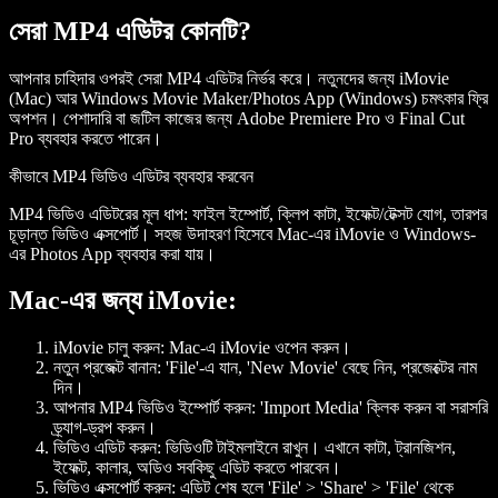
সেরা MP4 এডিটর কোনটি?
আপনার চাহিদার ওপরই সেরা MP4 এডিটর নির্ভর করে। নতুনদের জন্য iMovie
(Mac) আর Windows Movie Maker/Photos App (Windows) চমৎকার ফ্রি
অপশন। পেশাদারি বা জটিল কাজের জন্য Adobe Premiere Pro ও Final Cut
Pro ব্যবহার করতে পারেন।
কীভাবে MP4 ভিডিও এডিটর ব্যবহার করবেন
MP4 ভিডিও এডিটরের মূল ধাপ: ফাইল ইম্পোর্ট, ক্লিপ কাটা, ইফেক্ট/টেক্সট যোগ, তারপর
চূড়ান্ত ভিডিও এক্সপোর্ট। সহজ উদাহরণ হিসেবে Mac-এর iMovie ও Windows-
এর Photos App ব্যবহার করা যায়।
Mac-এর জন্য iMovie:
iMovie চালু করুন:
Mac-এ iMovie ওপেন করুন।
নতুন প্রজেক্ট বানান:
'File'-এ যান, 'New Movie' বেছে নিন, প্রজেক্টের নাম
দিন।
আপনার MP4 ভিডিও ইম্পোর্ট করুন:
'Import Media' ক্লিক করুন বা সরাসরি
ড্র্যাগ-ড্রপ করুন।
ভিডিও এডিট করুন:
ভিডিওটি টাইমলাইনে রাখুন। এখানে কাটা, ট্রানজিশন,
ইফেক্ট, কালার, অডিও সবকিছু এডিট করতে পারবেন।
ভিডিও এক্সপোর্ট করুন:
এডিট শেষ হলে 'File' > 'Share' > 'File' থেকে