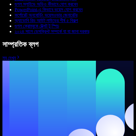
গুগল স্লাইডে অডিও কীভাবে যোগ করবেন
PowerPoint-এ কিভাবে ভয়েস যোগ করবেন
কর্পোরেট অনবোর্ডিং ভয়েসওভার জেনারেটর
অ্যাডোবি রিড আউট লাউডের শীর্ষ ৫ বিকল্প
গুগল ক্রোমবুকে টেক্সট টু স্পিচ
২০২৪ সালে ডেসক্রিপ্ট সম্পর্কে যা যা জানা দরকার
সাম্প্রতিক ব্লগ
সব দেখুন