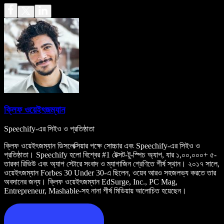
ক্লিফ ওয়েইৎজম্যান
Speechify-এর সিইও ও প্রতিষ্ঠাতা
ক্লিফ ওয়েইৎজম্যান ডিসলেক্সিয়ার পক্ষে সোচ্চার এবং Speechify-এর সিইও ও
প্রতিষ্ঠাতা। Speechify হলো বিশ্বের #1 টেক্সট-টু-স্পিচ অ্যাপ, যার ১,০০,০০০+ ৫-
তারকা রিভিউ এবং অ্যাপ স্টোরে সংবাদ ও ম্যাগাজিন শ্রেণিতে শীর্ষ স্থান। ২০১৭ সালে,
ওয়েইৎজম্যান Forbes 30 Under 30-এ ছিলেন, ওয়েব আরও সহজলভ্য করতে তার
অবদানের জন্য। ক্লিফ ওয়েইৎজম্যান EdSurge, Inc., PC Mag,
Entrepreneur, Mashable-সহ নানা শীর্ষ মিডিয়ায় আলোচিত হয়েছেন।