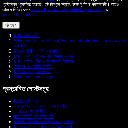
প্রতিবেদন প্রকাশিত হয়েছে; এটি বিশ্বের সর্ববৃহৎ টেক্সট-টু-স্পিচ প্রদানকারী। আরও
জানতে ভিজিট করুন
speechify.com/news
,
speechify.com/blog
এবং
speechify.com/press
।
সূচিপত্র
MP4 ভিডিও কী?
Windows Video Editor বা Windows Movie Maker-এ MP4 এডিট
করা যায়?
Mac-এ MP4 এডিট করা যায়?
MP4 এডিট করতে কী সফটওয়্যার দরকার?
MP4 ফাইল এডিট ও কাট করবেন কীভাবে?
সেরা MP4 এডিটর কোনটি?
Mac-এর জন্য iMovie:
Windows Photos App:
প্রস্তাবিত পোস্টসমূহ
Reddit টেক্সটবুক
কীভাবে সময় নষ্ট করা বন্ধ করতে পারি?
Todoist-এর ৫টি বিকল্প
পাতা অনুযায়ী গড় পড়ার গতি
মনোরোগ বিশেষজ্ঞদের জন্য সেরা অ্যাপসমূহ
Mac-এর জন্য সেরা প্রোডাক্টিভিটি অ্যাপ