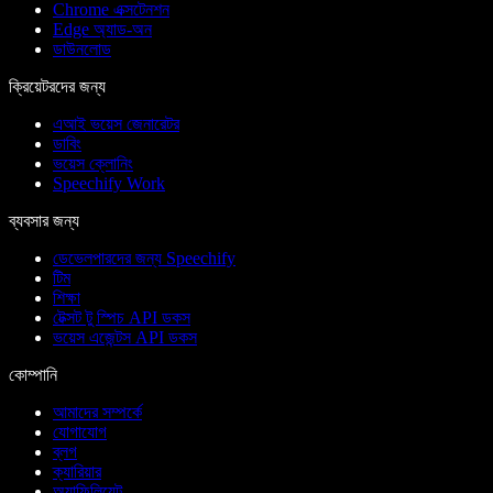
Chrome এক্সটেনশন
Edge অ্যাড-অন
ডাউনলোড
ক্রিয়েটরদের জন্য
এআই ভয়েস জেনারেটর
ডাবিং
ভয়েস ক্লোনিং
Speechify Work
ব্যবসার জন্য
ডেভেলপারদের জন্য Speechify
টিম
শিক্ষা
টেক্সট টু স্পিচ API ডকস
ভয়েস এজেন্টস API ডকস
কোম্পানি
আমাদের সম্পর্কে
যোগাযোগ
ব্লগ
ক্যারিয়ার
অ্যাফিলিয়েট