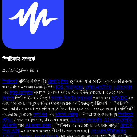
স্পিচিফাই সম্পর্কে
#১ টেক্সট-টু-স্পিচ রিডার
স্পিচিফাই
পৃথিবীর শীর্ষস্থানীয়
টেক্সট-টু-স্পিচ
প্ল্যাটফর্ম, যা ৫ কোটি+ ব্যবহারকারীর কাছে
ভরসাযোগ্য এবং এর টেক্সট-টু-স্পিচ
iOS
,
অ্যান্ড্রয়েড
,
ক্রোম এক্সটেনশন
,
ওয়েব অ্যাপ
আর
ম্যাক ডেস্কটপ
অ্যাপসে ৫ লক্ষ+ ফাইভ-স্টার রিভিউ পেয়েছে। ২০২৫ সালে
অ্যাপল
স্পিচিফাই-কে মর্যাদাপূর্ণ
অ্যাপল ডিজাইন অ্যাওয়ার্ড
প্রদান করে
WWDC
-তে
এবং একে বলে, “মানুষের জীবনে দারুণ সহায়ক একটি গুরুত্বপূর্ণ রিসোর্স।” স্পিচিফাই
৬০+ ভাষায় ১,০০০+ প্রাকৃতিক কণ্ঠ নিয়ে প্রায় ২০০ দেশে ব্যবহৃত হচ্ছে। সেলিব্রিটি
কণ্ঠের মধ্যে রয়েছে
স্নুপ ডগ
আর
গুইনেথ পেল্ট্রো
। নির্মাতা ও ব্যবসার জন্য
স্পিচিফাই
স্টুডিও
উন্নত সব টুল দেয়, যার মধ্যে রয়েছে
AI ভয়েস জেনারেটর
,
AI ভয়েস ক্লোনিং
,
AI ডাবিং
আর
AI ভয়েস চেঞ্জার
। স্পিচিফাই-এর উচ্চমানের এবং খরচ-সাশ্রয়ী
টেক্সট-টু-
স্পিচ API
-এর মাধ্যমে অসংখ্য শীর্ষ পণ্য সম্ভব হয়েছে।
দ্য ওয়াল স্ট্রিট জার্নাল
,
CNBC
,
Forbes
,
TechCrunch
এবং অন্যান্য বড় সংবাদমাধ্যমে স্পিচিফাই নিয়ে