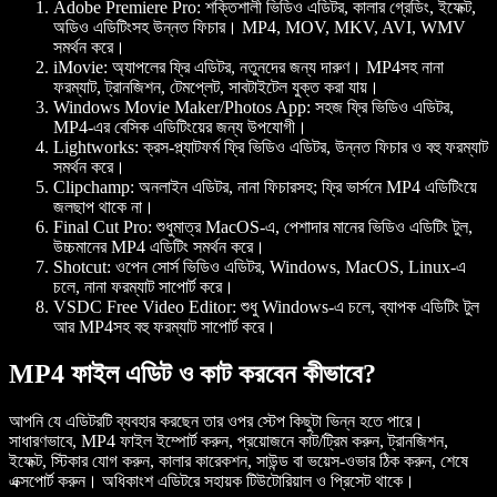
Adobe Premiere Pro
: শক্তিশালী ভিডিও এডিটর, কালার গ্রেডিং, ইফেক্ট,
অডিও এডিটিংসহ উন্নত ফিচার। MP4, MOV, MKV, AVI, WMV
সমর্থন করে।
iMovie
: অ্যাপলের ফ্রি এডিটর, নতুনদের জন্য দারুণ। MP4সহ নানা
ফরম্যাট, ট্রানজিশন, টেমপ্লেট, সাবটাইটেল যুক্ত করা যায়।
Windows Movie Maker/Photos App
: সহজ ফ্রি ভিডিও এডিটর,
MP4-এর বেসিক এডিটিংয়ের জন্য উপযোগী।
Lightworks
: ক্রস-প্ল্যাটফর্ম ফ্রি ভিডিও এডিটর, উন্নত ফিচার ও বহু ফরম্যাট
সমর্থন করে।
Clipchamp
: অনলাইন এডিটর, নানা ফিচারসহ; ফ্রি ভার্সনে MP4 এডিটিংয়ে
জলছাপ থাকে না।
Final Cut Pro
: শুধুমাত্র MacOS-এ, পেশাদার মানের ভিডিও এডিটিং টুল,
উচ্চমানের MP4 এডিটিং সমর্থন করে।
Shotcut
: ওপেন সোর্স ভিডিও এডিটর, Windows, MacOS, Linux-এ
চলে, নানা ফরম্যাট সাপোর্ট করে।
VSDC Free Video Editor
: শুধু Windows-এ চলে, ব্যাপক এডিটিং টুল
আর MP4সহ বহু ফরম্যাট সাপোর্ট করে।
MP4 ফাইল এডিট ও কাট করবেন কীভাবে?
আপনি যে এডিটরটি ব্যবহার করছেন তার ওপর স্টেপ কিছুটা ভিন্ন হতে পারে।
সাধারণভাবে, MP4 ফাইল ইম্পোর্ট করুন, প্রয়োজনে কাট/ট্রিম করুন, ট্রানজিশন,
ইফেক্ট, স্টিকার যোগ করুন, কালার কারেকশন, সাউন্ড বা ভয়েস-ওভার ঠিক করুন, শেষে
এক্সপোর্ট করুন। অধিকাংশ এডিটরে সহায়ক টিউটোরিয়াল ও প্রিসেট থাকে।