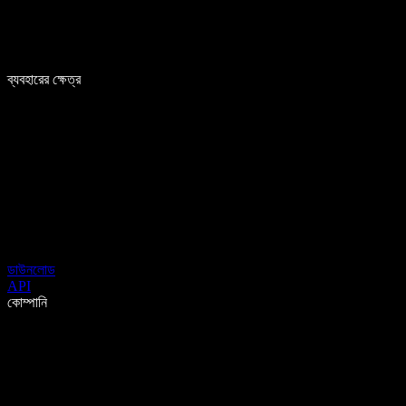
ব্যবহারের ক্ষেত্র
ডাউনলোড
API
কোম্পানি