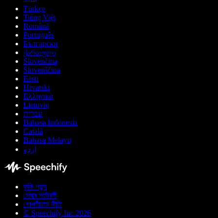
Türkçe
Tiếng Việt
Română
Português
Български
ქართული
Slovenčina
Slovenščina
Eesti
Hrvatski
Ελληνικά
Lietuvių
עברית
Bahasa Indonesia
Català
Bahasa Melayu
اردو
কুকি পছন্দ
সেবার শর্তাবলী
গোপনীয়তা নীতি
© Speechify Inc 2026