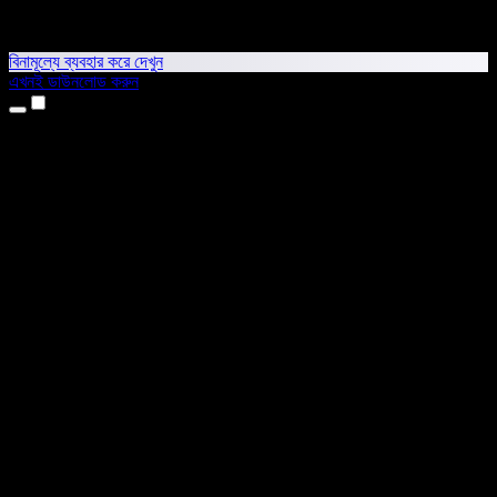
বিনামূল্যে ব্যবহার করে দেখুন
এখনই ডাউনলোড করুন
প্রোডাক্ট
টেক্সট টু স্পিচ
আইফোন ও আইপ্যাড অ্যাপ
অ্যান্ড্রয়েড অ্যাপ
ক্রোম এক্সটেনশন
এজ এক্সটেনশন
ওয়েব অ্যাপ
ম্যাক অ্যাপ
উইন্ডোজ অ্যাপ
এআই ভয়েস জেনারেটর