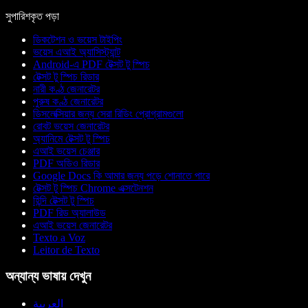
সুপারিশকৃত পড়া
ডিকটেশন ও ভয়েস টাইপিং
ভয়েস এআই অ্যাসিস্ট্যান্ট
Android-এ PDF টেক্সট টু স্পিচ
টেক্সট টু স্পিচ রিডার
নারী কণ্ঠ জেনারেটর
পুরুষ কণ্ঠ জেনারেটর
ডিসলেক্সিয়ার জন্য সেরা রিডিং প্রোগ্রামগুলো
রোবট ভয়েস জেনারেটর
অ্যানিমে টেক্সট টু স্পিচ
এআই ভয়েস চেঞ্জার
PDF অডিও রিডার
Google Docs কি আমার জন্য পড়ে শোনাতে পারে
টেক্সট টু স্পিচ Chrome এক্সটেনশন
হিন্দি টেক্সট টু স্পিচ
PDF রিড অ্যালাউড
এআই ভয়েস জেনারেটর
Texto a Voz
Leitor de Texto
অন্যান্য ভাষায় দেখুন
العربية