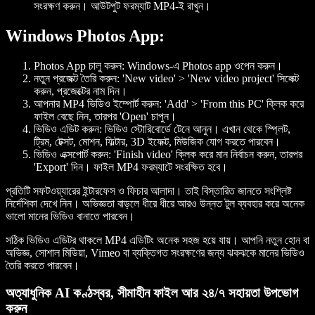
সংরক্ষণ করুন। আউটপুট ফরম্যাট MP4-ই রাখুন।
Windows Photos App:
Photos App চালু করুন:
Windows-এ Photos app ওপেন করুন।
নতুন প্রজেক্ট তৈরি করুন:
'New video' > 'New video project' সিলেক্ট
করুন, প্রজেক্টের নাম দিন।
আপনার MP4 ভিডিও ইম্পোর্ট করুন:
'Add' > 'From this PC' ক্লিক করে
ফাইল বেছে নিন, তারপর 'Open' চাপুন।
ভিডিও এডিট করুন:
ভিডিও স্টোরিবোর্ডে টেনে আনুন। এখান থেকে স্প্লিট,
ট্রিম, টেক্সট, মোশন, ফিল্টার, 3D ইফেক্ট, মিউজিক যোগ করতে পারবেন।
ভিডিও এক্সপোর্ট করুন:
'Finish video' ক্লিক করে মান নির্বাচন করুন, তারপর
'Export' দিন। ফাইল MP4 ফরম্যাটে সংরক্ষিত হবে।
প্রতিটি সফটওয়্যারের ইন্টারফেস ও ফিচার আলাদা। তাই বিস্তারিত জানতে সংশ্লিষ্ট
নির্দেশিকা দেখে নিন। অভিজ্ঞতা বাড়লে ধীরে ধীরে আরও উন্নত টুল ব্যবহার করে অনেক
ভালো মানের ভিডিও বানাতে পারবেন।
সঠিক ভিডিও এডিটর থাকলে MP4 এডিটিং অনেক সহজ হয়ে যায়। আপনি নতুন হোন বা
অভিজ্ঞ, সোশাল মিডিয়া, Vimeo বা ব্যক্তিগত সংরক্ষণের জন্য ঝকঝকে মানের ভিডিও
তৈরি করতে পারবেন।
অত্যাধুনিক AI কণ্ঠস্বর, সীমাহীন ফাইল আর ২৪/৭ সহায়তা উপভোগ
করুন