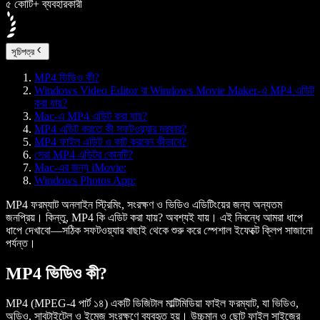
৫ কোটি+ ব্যবহারকারী
সূচিপত্র
MP4 ভিডিও কী?
Windows Video Editor বা Windows Movie Maker-এ MP4 এডিট
করা যায়?
Mac-এ MP4 এডিট করা যায়?
MP4 এডিট করতে কী সফটওয়্যার দরকার?
MP4 ফাইল এডিট ও কাট করবেন কীভাবে?
সেরা MP4 এডিটর কোনটি?
Mac-এর জন্য iMovie:
Windows Photos App:
MP4 ফরম্যাট অনলাইন স্ট্রিমিং, সংরক্ষণ ও ভিডিও এডিটিংয়ের জন্য অন্যতম
জনপ্রিয়। কিন্তু, MP4 কি এডিট করা যায়? অবশ্যই যায়। এই নিবন্ধে আমরা ধাপে
ধাপে দেখাবো—সঠিক সফটওয়্যার বাছাই থেকে শুরু করে স্পেশাল ইফেক্টে ক্লিপ সাজানো
পর্যন্ত।
MP4 ভিডিও কী?
MP4 (MPEG-4 পার্ট ১৪) একটি ডিজিটাল মাল্টিমিডিয়া ফাইল ফরম্যাট, যা ভিডিও,
অডিও, সাবটাইটেল ও ইমেজ সংরক্ষণে ব্যবহৃত হয়। উচ্চমান ও ছোট ফাইল সাইজের