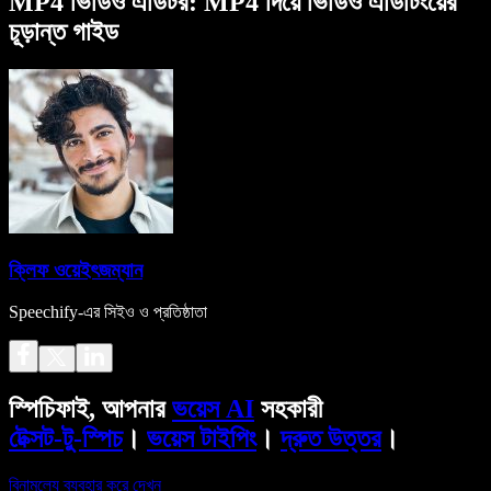
MP4 ভিডিও এডিটর: MP4 দিয়ে ভিডিও এডিটিংয়ের
চূড়ান্ত গাইড
ক্লিফ ওয়েইৎজম্যান
Speechify-এর সিইও ও প্রতিষ্ঠাতা
স্পিচিফাই, আপনার
ভয়েস AI
সহকারী
টেক্সট-টু-স্পিচ
।
ভয়েস টাইপিং
।
দ্রুত উত্তর
।
বিনামূল্যে ব্যবহার করে দেখুন