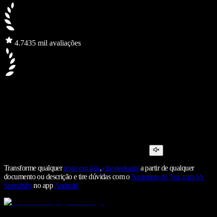
4.7
435 mil avaliações
Transforme qualquer
texto em fala
,
crie podcasts
a partir de qualquer
documento ou descrição e tire dúvidas com o
Assistente de Voz com IA
Speechify
no app
Android