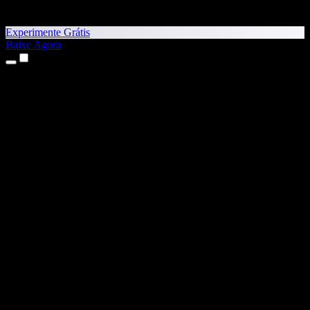
Experimente Grátis
Baixe Agora
Produtos
Texto para Fala
Apps para iPhone e iPad
App para Android
Extensão para Chrome
Extensão para Edge
App Web
App para Mac
App para Windows
Gerador de Voz com IA
Dublagem de Voz
Dublagem
Clonagem de Voz