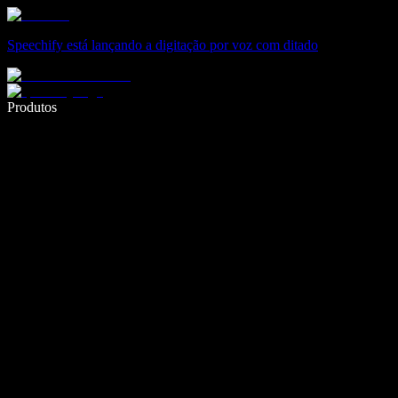
Speechify está lançando a digitação por voz com ditado
Escreva 5× mais rápido com digitação por voz
Produtos
Saiba mais