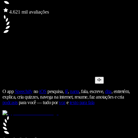
4.6
21 mil avaliações
O app
Speechify
no
iOS
pesquisa,
lê
,
narra
, fala, escreve,
dita
, entretém,
explica, cria quizzes, navega na internet, resume, faz anotações e cria
podcasts
para você — tudo por
voz
e
texto para fala