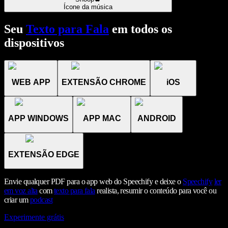
Ícone da música
Seu
Texto para Fala
em todos os
dispositivos
WEB APP
EXTENSÃO CHROME
iOS
APP WINDOWS
APP MAC
ANDROID
EXTENSÃO EDGE
Envie qualquer PDF para o app web do Speechify e deixe o
Speechify
ler
em voz alta
com
texto para fala
realista, resumir o conteúdo para você ou
criar um
podcast
Experimente grátis