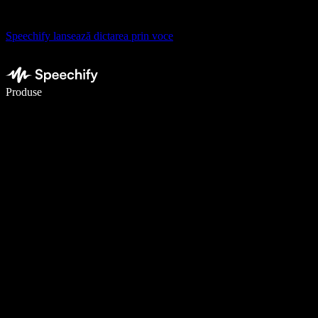
Speechify lansează dictarea prin voce
Scrie de 5× mai repede cu dictarea vocală
Produse
Află mai multe