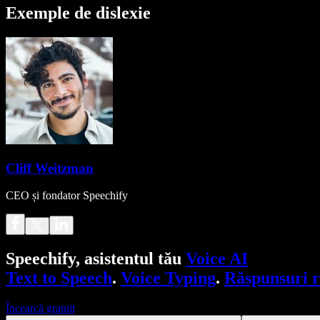
Exemple de dislexie
Cliff Weitzman
CEO și fondator Speechify
Speechify, asistentul tău
Voice AI
Text to Speech
.
Voice Typing
.
Răspunsuri 
Încearcă gratuit