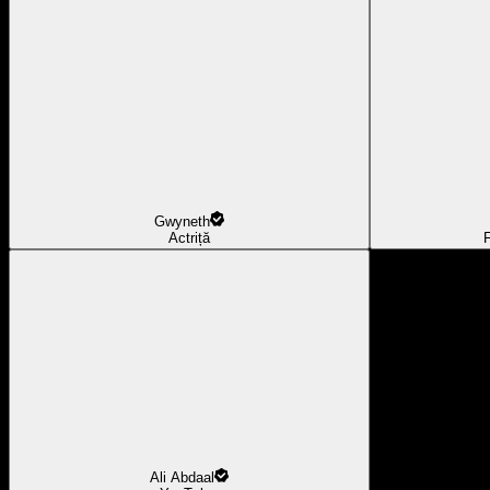
Gwyneth
Actriță
F
Ali Abdaal