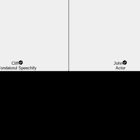
Cliff
John
ondatorul Speechify
Actor