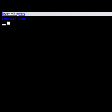
Încearcă gratis
Descarcă acum
Produse
Text transformat în vorbire
Aplicații pentru iPhone și iPad
Aplicație pentru Android
Extensie pentru Chrome
Extensie pentru Edge
Aplicație web
Aplicație pentru Mac
Aplicație pentru Windows