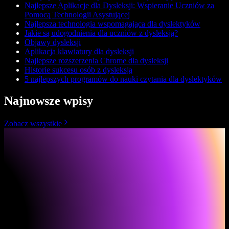
Najlepsze Aplikacje dla Dysleksji: Wspieranie Uczniów za
Pomocą Technologii Asystującej
Najlepsza technologia wspomagająca dla dyslektyków
Jakie są udogodnienia dla uczniów z dysleksją?
Objawy dysleksji
Aplikacja klawiatury dla dysleksji
Najlepsze rozszerzenia Chrome dla dysleksji
Historie sukcesu osób z dysleksją
5 najlepszych programów do nauki czytania dla dyslektyków
Najnowsze wpisy
Zobacz wszystkie