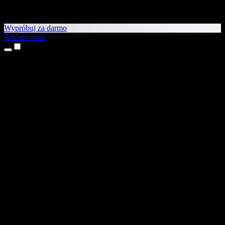
Wypróbuj za darmo
Pobierz teraz
Produkty
Tekst na mowę
Aplikacje na iPhone’a i iPada
Aplikacja na Androida
Rozszerzenie do Chrome
Rozszerzenie do Edge
Aplikacja webowa
Aplikacja na Maca
Aplikacja na Windows