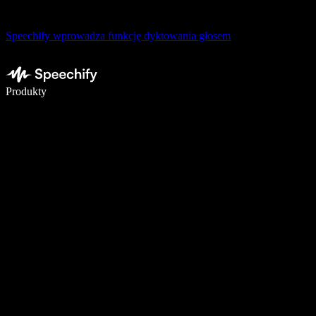
Speechify wprowadza funkcję dyktowania głosem
Pisz 5× szybciej dzięki dyktowaniu głosowemu
Produkty
Dowiedz się więcej