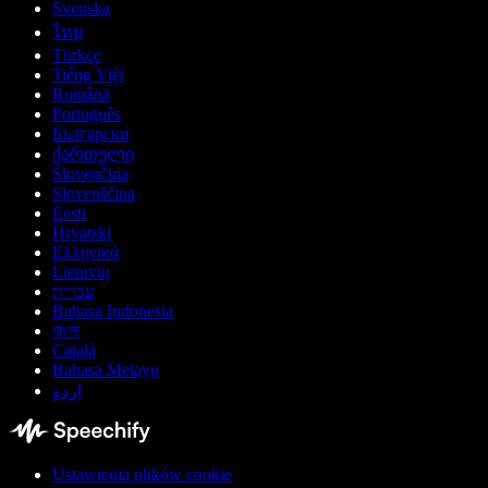
Svenska
ไทย
Türkçe
Tiếng Việt
Română
Português
Български
ქართული
Slovenčina
Slovenščina
Eesti
Hrvatski
Ελληνικά
Lietuvių
עברית
Bahasa Indonesia
বাংলা
Català
Bahasa Melayu
اردو
Ustawienia plików cookie