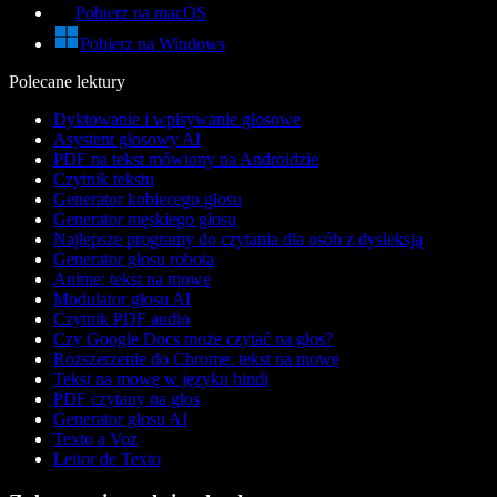
Pobierz na macOS
Pobierz na Windows
Polecane lektury
Dyktowanie i wpisywanie głosowe
Asystent głosowy AI
PDF na tekst mówiony na Androidzie
Czytnik tekstu
Generator kobiecego głosu
Generator męskiego głosu
Najlepsze programy do czytania dla osób z dysleksją
Generator głosu robota
Anime: tekst na mowę
Modulator głosu AI
Czytnik PDF audio
Czy Google Docs może czytać na głos?
Rozszerzenie do Chrome: tekst na mowę
Tekst na mowę w języku hindi
PDF czytany na głos
Generator głosu AI
Texto a Voz
Leitor de Texto