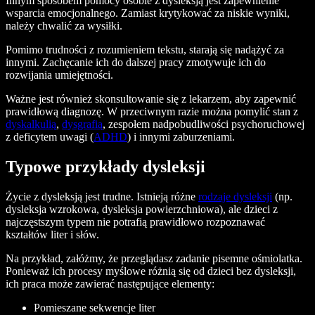
Innym sposobem pomocy osobie z dysleksją jest zapewnienie
wsparcia emocjonalnego. Zamiast krytykować za niskie wyniki,
należy chwalić za wysiłki.
Pomimo trudności z rozumieniem tekstu, starają się nadążyć za
innymi. Zachęcanie ich do dalszej pracy zmotywuje ich do
rozwijania umiejętności.
Ważne jest również skonsultowanie się z lekarzem, aby zapewnić
prawidłową diagnozę. W przeciwnym razie można pomylić stan z
dyskalkulią
,
dysgrafią
, zespołem nadpobudliwości psychoruchowej
z deficytem uwagi (
ADHD
) i innymi zaburzeniami.
Typowe przykłady dysleksji
Życie z dysleksją jest trudne. Istnieją różne
rodzaje dysleksji
(np.
dysleksja wzrokowa, dysleksja powierzchniowa), ale dzieci z
najczęstszym typem nie potrafią prawidłowo rozpoznawać
kształtów liter i słów.
Na przykład, załóżmy, że przeglądasz zadanie pisemne ośmiolatka.
Ponieważ ich procesy myślowe różnią się od dzieci bez dysleksji,
ich praca może zawierać następujące elementy:
Pomieszane sekwencje liter