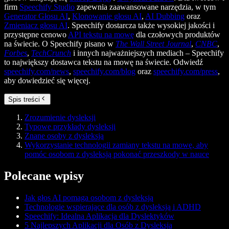
firm
Speechify Studio
zapewnia zaawansowane narzędzia, w tym
Generator Głosu AI
,
Klonowanie głosu AI
,
AI Dubbing
oraz
Zmieniacz głosu AI
. Speechify dostarcza także wysokiej jakości i
przystępne cenowo
API tekstu na mowę
dla czołowych produktów
na świecie. O Speechify pisano w
The Wall Street Journal
,
CNBC
,
Forbes
,
TechCrunch
i innych najważniejszych mediach – Speechify
to największy dostawca tekstu na mowę na świecie. Odwiedź
speechify.com/news
,
speechify.com/blog
oraz
speechify.com/press
,
aby dowiedzieć się więcej.
Spis treści
Zrozumienie dysleksji
Typowe przykłady dysleksji
Znane osoby z dysleksją
Wykorzystanie technologii zamiany tekstu na mowę, aby
pomóc osobom z dysleksją pokonać przeszkody w nauce
Polecane wpisy
Jak głos AI pomaga osobom z dysleksją
Technologie wspierające dla osób z dysleksją i ADHD
Speechify: Idealna Aplikacja dla Dyslektyków
5 Najlepszych Aplikacji dla Osób z Dysleksją