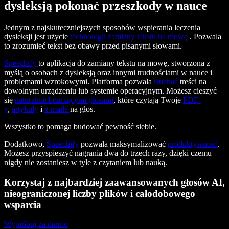
dysleksją pokonać przeszkody w nauce
Jednym z najskuteczniejszych sposobów wspierania leczenia
dysleksji jest użycie
technologii zamiany tekstu na mowę
. Pozwala
to zrozumieć tekst bez obawy przed pisanymi słowami.
Speechify
to aplikacja do zamiany tekstu na mowę, stworzona z
myślą o osobach z dysleksją oraz innymi trudnościami w nauce i
problemami wzrokowymi. Platforma pozwala
słuchać
treści na
dowolnym urządzeniu lub systemie operacyjnym. Możesz cieszyć
się
naturalnie brzmiącymi głosami
, które czytają Twoje
PDF-
y
,
artykuły
i
e-maile
na głos.
Wszystko to pomaga budować pewność siebie.
Dodatkowo,
Speechify
pozwala maksymalizować
produktywność
.
Możesz przyspieszyć nagrania dwa do trzech razy, dzięki czemu
nigdy nie zostaniesz w tyle z czytaniem lub nauką.
Korzystaj z najbardziej zaawansowanych głosów AI,
nieograniczonej liczby plików i całodobowego
wsparcia
Wypróbuj za darmo