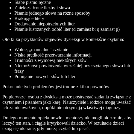
Słabe pismo ręczne
Zniekształcone liczby i słowa
Pisanie jednego słowa na różne sposoby
Brakujące litery
Dodawanie niepotrzebnych liter
Pisanie lustrzanych odbić liter (d zamiast b; q zamiast p)
Oto kilka przykładów objawów dysleksji w kontekście czytania:
Wolne, „manualne” czytanie
Niska prędkość przetwarzania informacji
Trudności z wymową niektórych słów
Niemożność powtórzenia wcześniej przeczytanego słowa lub
frazy
Pomijanie nowych słów lub liter
Pokonanie tych problemów jest trudne z kilku powodów.
Po pierwsze, osoba z dysleksją może postrzegać zadania związane z
czytaniem i pisaniem jako karę. Nauczyciele i rodzice mogą uważać
ich za nieuważnych, dopóki nie otrzymają właściwej diagnozy.
Do tego momentu opiekunowie i mentorzy nie mogli nic zrobić, aby
leczyć ten stan, i ciągle krytykowali dziecko. W rezultacie dzieci
czują się ukarane, gdy muszą czytać lub pisać.