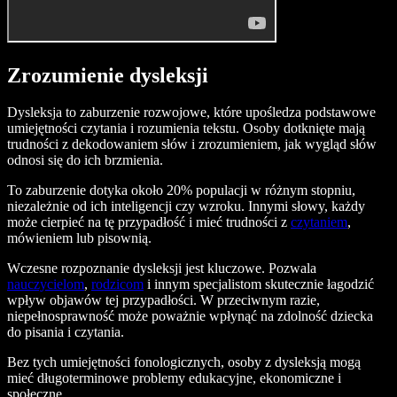
Zrozumienie dysleksji
Dysleksja to zaburzenie rozwojowe, które upośledza podstawowe
umiejętności czytania i rozumienia tekstu. Osoby dotknięte mają
trudności z dekodowaniem słów i zrozumieniem, jak wygląd słów
odnosi się do ich brzmienia.
To zaburzenie dotyka około 20% populacji w różnym stopniu,
niezależnie od ich inteligencji czy wzroku. Innymi słowy, każdy
może cierpieć na tę przypadłość i mieć trudności z
czytaniem
,
mówieniem lub pisownią.
Wczesne rozpoznanie dysleksji jest kluczowe. Pozwala
nauczycielom
,
rodzicom
i innym specjalistom skutecznie łagodzić
wpływ objawów tej przypadłości. W przeciwnym razie,
niepełnosprawność może poważnie wpłynąć na zdolność dziecka
do pisania i czytania.
Bez tych umiejętności fonologicznych, osoby z dysleksją mogą
mieć długoterminowe problemy edukacyjne, ekonomiczne i
społeczne.