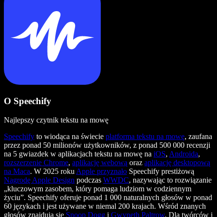
O Speechify
Najlepszy czytnik tekstu na mowę
Speechify
to wiodąca na świecie
platforma tekstu na mowę
, zaufana
przez ponad 50 milionów użytkowników, z ponad 500 000 recenzji
na 5 gwiazdek w aplikacjach tekstu na mowę na
iOS
,
Androida
,
rozszerzenie Chrome
,
aplikację webową
oraz
aplikację desktopową
na Maca
. W 2025 roku
Apple przyznało
Speechify prestiżową
Nagrodę Apple Design
podczas
WWDC
, nazywając to rozwiązanie
„kluczowym zasobem, który pomaga ludziom w codziennym
życiu”. Speechify oferuje ponad 1 000 naturalnych głosów w ponad
60 językach i jest używane w niemal 200 krajach. Wśród znanych
głosów znajdują się
Snoop Dogg
i
Gwyneth Paltrow
. Dla twórców i