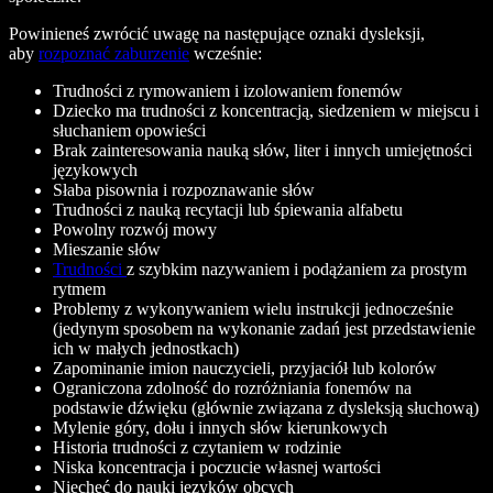
Powinieneś zwrócić uwagę na następujące oznaki dysleksji,
aby
rozpoznać zaburzenie
wcześnie:
Trudności z rymowaniem i izolowaniem fonemów
Dziecko ma trudności z koncentracją, siedzeniem w miejscu i
słuchaniem opowieści
Brak zainteresowania nauką słów, liter i innych umiejętności
językowych
Słaba pisownia i rozpoznawanie słów
Trudności z nauką recytacji lub śpiewania alfabetu
Powolny rozwój mowy
Mieszanie słów
Trudności
z szybkim nazywaniem i podążaniem za prostym
rytmem
Problemy z wykonywaniem wielu instrukcji jednocześnie
(jedynym sposobem na wykonanie zadań jest przedstawienie
ich w małych jednostkach)
Zapominanie imion nauczycieli, przyjaciół lub kolorów
Ograniczona zdolność do rozróżniania fonemów na
podstawie dźwięku (głównie związana z dysleksją słuchową)
Mylenie góry, dołu i innych słów kierunkowych
Historia trudności z czytaniem w rodzinie
Niska koncentracja i poczucie własnej wartości
Niechęć do nauki języków obcych