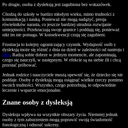
Po drugie, osoba z dysleksją jest zagubiona bez wskazówek.
Chodzą do szkoły w bardzo młodym wieku, mimo trudności z
komunikacją i nauką. Ponieważ nie mogą nadążyć, presja
rówieśników narasta, co jeszcze bardziej utrudnia rozwijanie
umiejętności. Przekraczają swoje granice i poddają się, ponieważ
nikt im nie pomaga. W konsekwencji czują się zagubieni.
Frustracja to kolejny ograniczający czynnik. Wydajność osób z
dysleksją może się różnić z dnia na dzień w zależności od nastroju i
lęku
. Radzą sobie dobrze w jednym momencie, ale zapominają,
czego się nauczyli, w następnym. W efekcie są na siebie źli i chcą
przestać próbować.
Jednak rodzice i nauczyciele muszą upewnić się, że dziecko się nie
poddaje. Osoby z dysleksją mogą osiągnąć wielkie rzeczy pomimo
swoich trudności. Wszystko, czego potrzebują, to odpowiednie
leczenie i wsparcie emocjonalne.
Znane osoby z dysleksją
Dysleksja wpływa na wszystkie obszary życia. Niemniej jednak
osoby z tym zaburzeniem mogą poprawić swoją świadomość
fonologiczną i odnosić sukcesy.