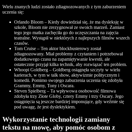
Wielu znanych ludzi zostało zdiagnozowanych z tym zaburzeniem
uczenia się:
Orlando Bloom – Kiedy dowiedział się, że ma dysleksję w
szkole, Bloom nie zrezygnował ze swoich marzeń. Zamiast
tego jego matka zachęciła go do uczęszczania na zajęcia
teatralne. Wystąpił w niektórych z najlepszych filmów wszech
czasów.
Tom Cruise – Ten aktor blockbusterowy został
zdiagnozowany. Miał problemy z czytaniem i potrzebował
dodatkowego czasu na zapamiętywanie kwestii, ale
ostatecznie przyjął kilka technik, aby rozwiązać ten problem.
Whoopi Goldberg – Goldberg osiągnęła szczyty w wielu
karierach, w tym w talk show, aktywizmie politycznym i
komedii. Pomimo swojego zaburzenia uczenia się zdobyła
Grammy, Emmy, Tony i Oscara.
Steven Spielberg – Ta wpływowa osobowość filmowa
zdobyła trzy Złote Globy, cztery Emmy i trzy Oscary. Jego
osiągnięcia są jeszcze bardziej imponujące, gdy weźmie się
pod uwagę, że jest dyslektykiem.
Wykorzystanie technologii zamiany
tekstu na mowę, aby pomóc osobom z