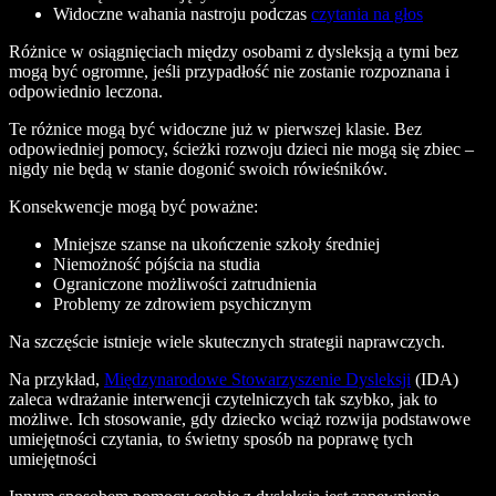
Widoczne wahania nastroju podczas
czytania na głos
Różnice w osiągnięciach między osobami z dysleksją a tymi bez
mogą być ogromne, jeśli przypadłość nie zostanie rozpoznana i
odpowiednio leczona.
Te różnice mogą być widoczne już w pierwszej klasie. Bez
odpowiedniej pomocy, ścieżki rozwoju dzieci nie mogą się zbiec –
nigdy nie będą w stanie dogonić swoich rówieśników.
Konsekwencje mogą być poważne:
Mniejsze szanse na ukończenie szkoły średniej
Niemożność pójścia na studia
Ograniczone możliwości zatrudnienia
Problemy ze zdrowiem psychicznym
Na szczęście istnieje wiele skutecznych strategii naprawczych.
Na przykład,
Międzynarodowe Stowarzyszenie Dysleksji
(IDA)
zaleca wdrażanie interwencji czytelniczych tak szybko, jak to
możliwe. Ich stosowanie, gdy dziecko wciąż rozwija podstawowe
umiejętności czytania, to świetny sposób na poprawę tych
umiejętności