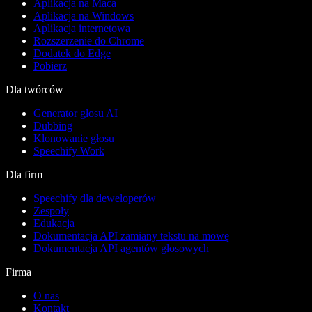
Aplikacja na Maca
Aplikacja na Windows
Aplikacja internetowa
Rozszerzenie do Chrome
Dodatek do Edge
Pobierz
Dla twórców
Generator głosu AI
Dubbing
Klonowanie głosu
Speechify Work
Dla firm
Speechify dla deweloperów
Zespoły
Edukacja
Dokumentacja API zamiany tekstu na mowę
Dokumentacja API agentów głosowych
Firma
O nas
Kontakt