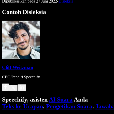
Dipublikasikan pada
27 Juni 2022
•
Disleksia
Contoh Disleksia
Cliff Weitzman
CEO/Pendiri Speechify
Speechify, asisten
AI Suara
Anda
Teks ke Ucapan
.
Pengetikan Suara
.
Jawaba