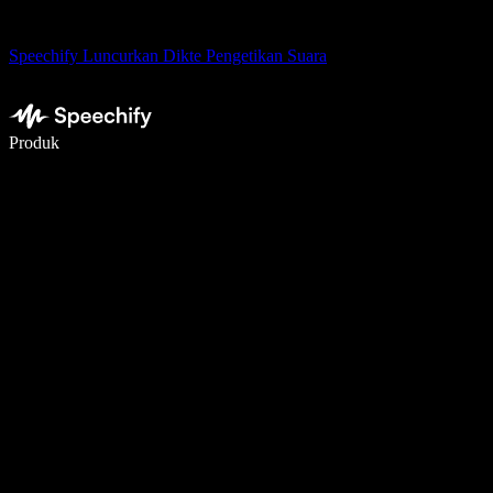
Speechify Luncurkan Dikte Pengetikan Suara
Menulis 5× lebih cepat dengan dikte suara
Produk
Pelajari lebih lanjut