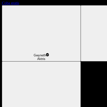
Coba gratis
Gwyneth
Aktris