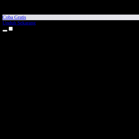
Coba Gratis
Unduh Sekarang
Produk
Teks ke Suara
Aplikasi iPhone & iPad
Aplikasi Android
Ekstensi Chrome
Ekstensi Edge
Aplikasi Web
Aplikasi Mac
Aplikasi Windows