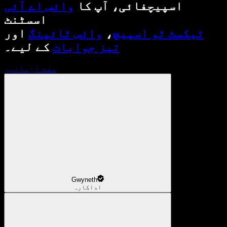
اسپیچفائی، آپ کا
وائس اے آئی
اسسٹنٹ
ٹیکسٹ ٹو اسپیچ
،
وائس ٹائپنگ
اور
تیز جوابات
کے لیے۔
مفت آزمائیں
Gwyneth
اداکارہ