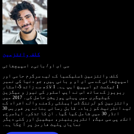
کلف وائتزمین
سی ای او / بانی، اسپیچفائی
کلف وائتزمین ڈسلیکسیا کے لیے سرگرم حامی اور
اسپیچفائی کے سی ای او و بانی ہیں، جو دنیا کی نمبر
1 ٹیکسٹ ٹو اسپیچ ایپ ہے۔ 1 لاکھ سے زائد 5-اسٹار
ریویوز کے ساتھ اس نے ایپ اسٹور کی نیوز و میگزین
کیٹیگری میں پہلی پوزیشن حاصل کی۔ 2017 میں
وائتزمین کو لرننگ ڈس ایبلٹی رکھنے والے افراد کے
لیے انٹرنیٹ کو زیادہ قابلِ رسائی بنانے پر فوربس 30
انڈر 30 میں شامل کیا گیا۔ ان کا تذکرہ ایڈسرج،
انک، پی سی میگ، انٹرپرینیئر، میشیبل اور کئی دیگر
نمایاں پلیٹ فارمز پر آ چکا ہے۔