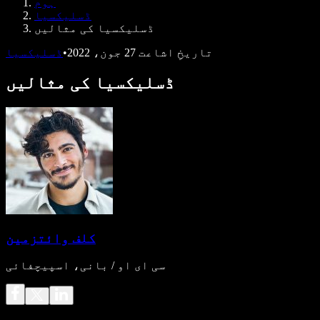
ہوم
ڈویلپرز کے لیے Speechify
ڈسلیکسیا
ڈسلیکسیا کی مثالیں
تاریخِ اشاعت
27 جون، 2022
•
ڈسلیکسیا
ڈسلیکسیا کی مثالیں
کلف وائتزمین
سی ای او / بانی، اسپیچفائی