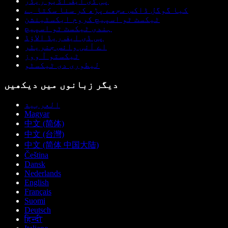
پی ڈی ایف آڈیو ریڈر
کیا گوگل ڈاکس مجھے پڑھ کر سنا سکتا ہے
ٹیکسٹ ٹو اسپیچ کروم ایکسٹینشن
ہندی ٹیکسٹ ٹو اسپیچ
پی ڈی ایف ریڈ الاؤڈ
اے آئی وائس جنریٹر
ٹیکستو آ ووز
لیطوری دی ٹیکسٹو
دیگر زبانوں میں دیکھیں
العربية
Magyar
中文 (简体)
中文 (台灣)
中文 (简体 中国大陆)
Čeština
Dansk
Nederlands
English
Français
Suomi
Deutsch
हिन्दी