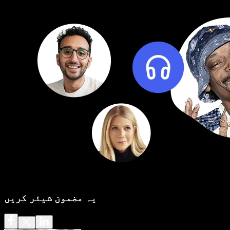
یہ مضمون شیئر کریں