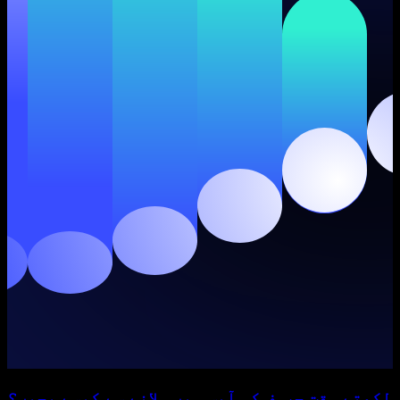
لکھتے وقت حروف کو آپس میں ملانے سے کیسے بچیں؟