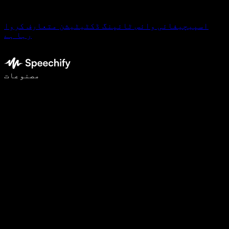
اسپیچیفائی وائس ٹائپنگ ڈکٹیٹیشن متعارف کروا
رہا ہے
وائس ٹائپنگ کے ساتھ 5 گنا تیزی سے لکھیں
مصنوعات
مزید جانیں