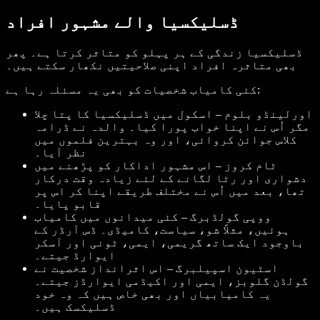
ڈسلیکسیا والے مشہور افراد
ڈسلیکسیا زندگی کے ہر پہلو کو متاثر کرتا ہے۔ پھر
بھی متاثرہ افراد اپنی صلاحیتیں نکھار سکتے ہیں۔
کئی کامیاب شخصیات کو بھی یہ مسئلہ رہا ہے:
اورلینڈو بلوم – اسکول میں ڈسلیکسیا کا پتا چلا
مگر اُس نے اپنا خواب پورا کیا۔ والدہ نے ڈرامہ
کلاس جوائن کروائی، اور وہ بہترین فلموں میں
نظر آیا۔
ٹام کروز – اس مشہور اداکار کو پڑھنے میں
دشواری اور رٹا لگانے کے لئے زیادہ وقت درکار
تھا، بعد میں اُس نے مختلف طریقے اپنا کر اس پر
قابو پایا۔
ووپی گولڈبرگ – کئی میدانوں میں کامیاب
ہوئیں، مثلاً شو، سیاست، کامیڈی۔ ڈس آرڈر کے
باوجود ایک ساتھ گریمی، ایمی، ٹونی اور آسکر
ایوارڈ جیتے۔
اسٹیون اسپیلبرگ – اس اثرانداز شخصیت نے
گولڈن گلوبز، ایمی اور اکیڈمی ایوارڈز جیتے۔
یہ کامیابیاں اور بھی خاص ہیں کہ وہ خود
ڈسلیکسک ہیں۔