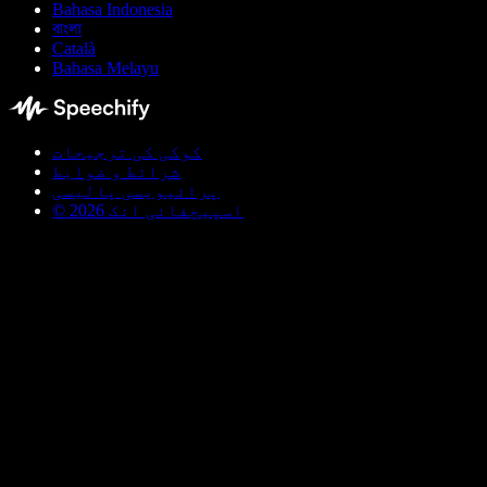
Bahasa Indonesia
বাংলা
Català
Bahasa Melayu
کوکی کی ترجیحات
شرائط و ضوابط
پرائیویسی پالیسی
© اسپیچفائی انک 2026