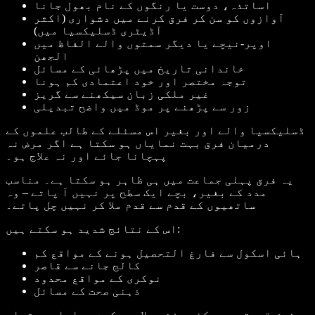
اساتذہ، دوست یا رنگوں کے نام بھول جانا
آوازوں کو سن کر فرق کرنے میں دشواری (اکثر
آڈیٹری ڈسلیکسیا میں)
اوپر-نیچے یا دیگر سمتوں والے الفاظ میں
الجھن
خاندانی تاریخ میں پڑھائی کے مسائل
توجہ مختصر اور خود اعتمادی کم ہونا
غیر ملکی زبان سیکھنے سے گریز
زور سے پڑھنے پر موڈ میں واضح تبدیلی
ڈسلیکسیا والے اور بغیر اس مسئلے کے طالب علموں کے
درمیان فرق بہت نمایاں ہو سکتا ہے اگر مرض نہ
پہچانا جائے اور نہ علاج ہو۔
یہ فرق پہلی جماعت میں ہی ظاہر ہو سکتا ہے۔ مناسب
مدد کے بغیر، بچے ایک سطح پر نہیں آ پاتے – وہ
ساتھیوں کے قدم سے قدم ملا کر نہیں چل پاتے۔
اس کے نتائج شدید ہو سکتے ہیں:
ہائی اسکول سے فارغ التحصیل ہونے کے مواقع کم
کالج جانے سے قاصر
نوکری کے مواقع محدود
ذہنی صحت کے مسائل
خوش قسمتی سے، کئی مؤثر علاجی حکمت عملیاں دستیاب