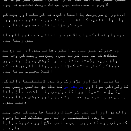
لاپرواہ سمجھتے ہیں جب تک درست تشخیص نہ ہو۔
اس دوران سرپرست یا استاد کچھ نہ کر سکے اور بچے کو
بار بار تنقید کا نشانہ بناتے رہے۔ نتیجے میں بچہ
خود کو سزا یافتہ محسوس کرتا ہے۔
دوسرا، ڈسلیکسیا والا فرد رہنمائی کے بغیر الجھاؤ
میں رہتا ہے۔
وہ چھوٹی عمر میں ہی اسکول جاتے ہیں اور شروع سے
مشکلات کا سامنا کرتے ہیں۔ پیچھے رہنے کی وجہ سے
دباؤ مزید بڑھتا جاتا ہے۔ وہ کوشش چھوڑ دیتے ہیں
کیونکہ کوئی ساتھ کھڑا نہیں ہوتا۔ انہیں خود کو
اکیلا محسوس ہوتا ہے۔
مایوسی ایک اور بڑی رکاوٹ ہے۔ ڈسلیکسیا والے کی
کارکردگی موڈ اور
پریشانی
کے مطابق بدلتی رہتی ہے۔
ایک پل سب ٹھیک اور اگلے پل سب یادداشت سے اُڑ جاتا
ہے۔ پھر وہ خود پر غصہ ہوتے ہیں اور کوشش کرنا چھوڑ
دیتے ہیں۔
والدین اور اساتذہ کو خیال رکھنا چاہیے کہ بچہ ہمت
نہ ہارے۔ ڈسلیکسیا والے بھی مشکلات کے باوجود
کامیاب ہو سکتے ہیں – بس مناسب علاج اور مضبوط سہارا
چاہیے۔