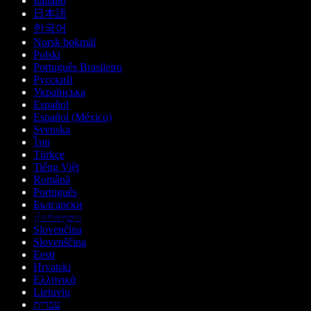
Italiano
日本語
한국어
Norsk bokmål
Polski
Português Brasileiro
Русский
Українська
Español
Español (México)
Svenska
ไทย
Türkçe
Tiếng Việt
Română
Português
Български
ქართული
Slovenčina
Slovenščina
Eesti
Hrvatski
Ελληνικά
Lietuvių
עברית