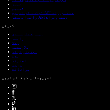
ٹیمز
تعلیم
ٹیکسٹ ٹو اسپیچ API دستاویزات
وائس ایجنٹس API دستاویزات
کمپنی
ہمارے بارے میں
رابطہ
بلاگ
ملازمتیں
ایفیلی ایٹس
مدد
اسٹیٹس
پریس
برانڈ کٹ
اسپیچفائی کو فالو کریں