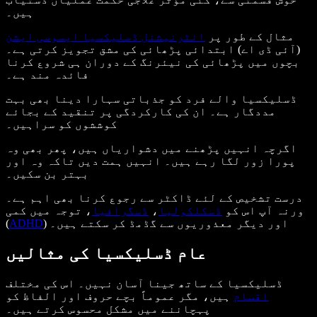
ہیں۔
مثال کے طور پر
انٹرنیشنل ڈسلیکسیا ایسوسی ایشن
(آئی ڈی اے) ابتدائی پڑھائی کی مشق تجویز کرتی ہے۔
بچوں میں پڑھائی کی نیئرنگ کے دوران ہی شروع کرنا
فائدہ مند ہے۔
ڈسلیکسیا والے فرد کو جذباتی سہارا دینا بھی بہت
مددگار ہے۔ ان کی کارکردگی پر تنقید کے بجائے
کوششوں کو سراہیں۔
اگرچہ انہیں پڑھنے میں دشواریاں ہیں، پھر بھی وہ
پورا زور لگا رہے ہیں۔ انہیں ہمت دیں تاکہ وہ اور
بہتر بن سکیں۔
درست تشخیص کے لئے ڈاکٹر سے رجوع کرنا بھی اہم ہے۔
ورنہ آپ اس کو
ڈسکلکولیا
،
ڈسگرافیا
، توجہ میں کمی
) اور دیگر معذوریوں سے گڈمڈ کر سکتے ہیں۔
ADHD
(
عام ڈسلیکسیا کی مثالیں
ڈسلیکسیا کے ساتھ جینا آسان نہیں۔ اس کی مختلف
اقسام
ہیں، مگر عموماً بچے حروف اور الفاظ کو
پہچاننے میں مشکل محسوس کرتے ہیں۔