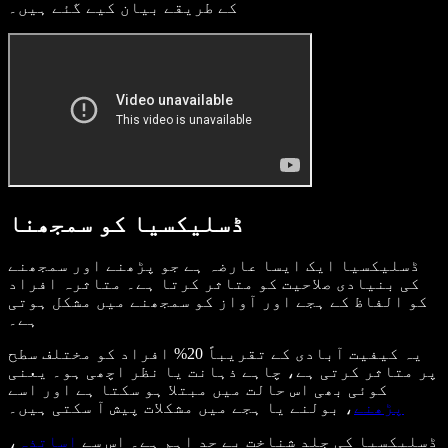
کے طریقے بیان کیے گئے ہیں۔
ڈسلیکسیا کو سمجھنا
ڈسلیکسیا ایک ایسا عارضہ ہے جو پڑھنے اور سمجھنے
کی بنیادی صلاحیت کو متاثر کرتا ہے۔ متاثرہ افراد
کو الفاظ کے ہجے اور آواز کو سمجھنے میں مشکل ہوتی
ہے۔
یہ کیفیت آبادی کے تقریباً 20% افراد کو مختلف سطح
پر متاثر کرتی ہے، چاہے ذہانت یا نظر اچھی ہو۔ یعنی
کوئی بھی اس حالت میں مبتلا ہو سکتا ہے اور اسے
پڑھنے
، بولنے یا ہجے میں مشکلات پیش آ سکتی ہیں۔
ڈسلیکسیا کی جلد شناخت بے حد اہم ہے۔ اس سے
اساتذہ
،