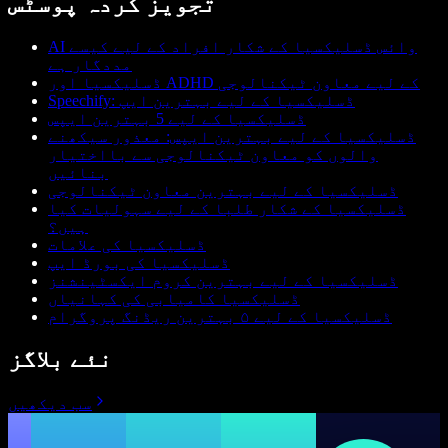
تجویز کردہ پوسٹس
AI وائس ڈسلیکسیا کے شکار افراد کے لیے کیسے
مددگار ہے
ڈسلیکسیا اور ADHD کے لیے معاون ٹیکنالوجی
Speechify: ڈسلیکسیا کے لیے بہترین ایپ
ڈسلیکسیا کے لیے 5 بہترین ایپس
ڈسلیکسیا کے لیے بہترین ایپس: معذور سیکھنے
والوں کو معاون ٹیکنالوجی سے بااختیار
بنائیں
ڈسلیکسیا کے لیے بہترین معاون ٹیکنالوجی
ڈسلیکسیا کے شکار طلبا کے لیے سہولیات کیا
ہیں؟
ڈسلیکسیا کی علامات
ڈسلیکسیا کی بورڈ ایپ
ڈسلیکسیا کے لیے بہترین کروم ایکسٹینشنز
ڈسلیکسیا کامیابی کی کہانیاں
ڈسلیکسیا کے لیے ۵ بہترین ریڈنگ پروگرام
نئے بلاگز
سب دیکھیں