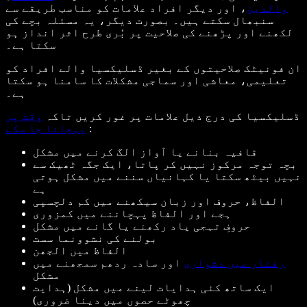
والدین
، اور دیگر افراد علامات کو مناسب طریقے سے
سنبھال سکتے ہیں۔ بصورت دیگر، یہ مسئلہ بچے کی
لکھنے اور پڑھنے کی صلاحیت پر بُری طرح اثر انداز ہو
سکتا ہے۔
ان فونیٹک صلاحیتوں کے بغیر ڈسلیکسیا والے افراد کو
تعلیمی، معاشی اور سماجی مشکلات کا سامنا ہو سکتا
ہے۔
ڈسلیکسیا کی درج ذیل علامات پر غور کریں تاکہ
وقت پر
:
پہچانا جا سکے
قافیہ بنانے یا آواز الگ کرنے میں مشکل
بچہ توجہ مرکوز نہیں کر پاتا، ایک جگہ ٹھیک سے
نہیں بیٹھ سکتا یا کہانیاں سننے میں مشکل ہوتی
ہے
الفاظ، حروف اور زبان سیکھنے میں کم دلچسپی
ہجے اور الفاظ پہچاننے میں کمزوری
حروفِ تہجی یاد رکھنے یا گانے میں مشکل
بولنے کی نشوونما سست
الفاظ میں الجھن
رفتار میں دشواری
اور سادہ ردھم سمجھنے میں
مشکل
ایک ساتھ کئی ہدایات لینے میں مشکل (ہدایت
چھوٹے حصوں میں دینا ضروری)