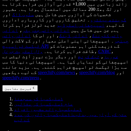
زائد زبانوں میں 1,000+ قدرتی آوازیں فراہم کرتا ہے
اور لگ بھگ 200 ممالک میں استعمال ہوتا ہے۔ مشہور
شخصیات کی آوازوں میں شامل ہیں
سنُوپ ڈاگ
اور
گوینتھ پیلٹرو
۔ تخلیق کاروں اور کاروباری اداروں
کے لیے،
اسپیچفائی اسٹوڈیو
جدید ٹولز فراہم کرتا
ہے، جن میں شامل ہیں
اے آئی وائس جنریٹر
،
اے آئی
وائس کلوننگ
،
اے آئی ڈبنگ
، اور اس کا
اے آئی وائس
چینجر
۔ اسپیچفائی اپنی اعلیٰ معیار اور کم لاگت والی
کے ذریعے کئی اہم مصنوعات کو
ٹیکسٹ ٹو اسپیچ API
،
CNBC
،
طاقت فراہم کرتا ہے۔
وال اسٹریٹ جرنل
فوربز
،
ٹیک کرنچ
اور دیگر بڑے نیوز آؤٹ لیٹس نے
اسپیچفائی کو نمایاں کیا ہے۔ اسپیچفائی دنیا کا سب
سے بڑا ٹیکسٹ ٹو اسپیچ فراہم کنندہ ہے۔ مزید جاننے
اور
speechify.com/blog
،
speechify.com/news
کے لیے دیکھیں
۔
speechify.com/press
فہرستِ مضامین
ڈسلیکسیا کو سمجھنا
عام ڈسلیکسیا کی مثالیں
ڈسلیکسیا والے مشہور افراد
متن کو آواز میں بدلیے: ڈسلیکسیا والوں کی مدد
کے لیے