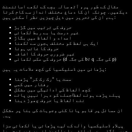
مثال کے طور پر، آٹھ سالہ بچے کے لکھے اسائنمنٹ
دیکھیں۔ چونکہ ان کا دماغ مختلف انداز سے کام کرتا
ہے، ان کی تحریر میں ذیل چیزیں نظر آ سکتی ہیں:
حروف کی ترتیب میں گڑبڑ
غیر درست یا بے ربط لکھائی
اعداد و الفاظ میں بگاڑ
ایک ہی لفظ کو مختلف ہجوں سے لکھنا
حروف کا غائب ہونا
غیر ضروری حروف کا اضافہ
حروف کی عکس لکھائی (d کی جگہ b؛ q کی جگہ p)
پڑھائی میں ڈسلیکسیا کی کچھ علامات یہ ہیں:
سست یا "رک رک کر" پڑھنا
رفتار میں کمی
کچھ الفاظ کی ادائیگی میں مشکل
پہلے پڑھے ہوئے لفظ/جملے کو دہرا نہیں پاتے
نئے الفاظ یا حروف چھوڑ دینا
ان مسائل پر قابو پانا کئی وجوہات کی بنا پر مشکل
ہے۔
پہلا، ڈسلیکسیا والے کے لیے پڑھائی یا لکھائی سزا
جیسی لگتی ہے۔ اساتذہ یا والدین انہیں غیر توجہ یا