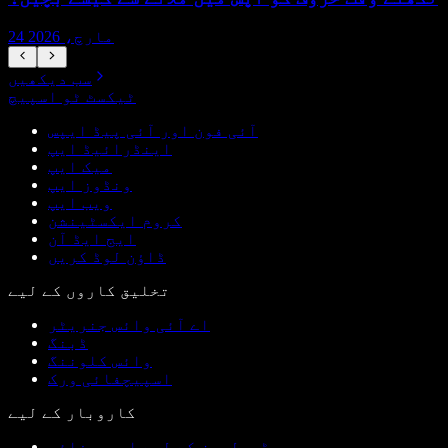
24 مارچ، 2026
سب دیکھیں
ٹیکسٹ ٹو اسپیچ
آئی فون اور آئی پیڈ ایپس
اینڈرائیڈ ایپ
میک ایپ
ونڈوز ایپ
ویب ایپ
کروم ایکسٹینشن
ایج ایڈ آن
ڈاؤن لوڈ کریں
تخلیق کاروں کے لیے
اے آئی وائس جنریٹر
ڈبنگ
وائس کلوننگ
اسپیچفائی ورک
کاروبار کے لیے
ڈیولپرز کے لیے اسپیچفائی