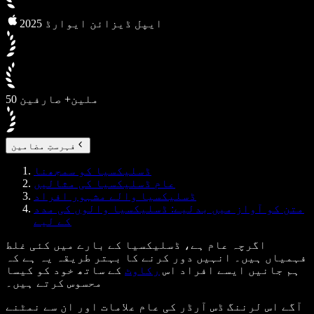
2025 ایپل ڈیزائن ایوارڈ
50 ملین+ صارفین
فہرستِ مضامین
ڈسلیکسیا کو سمجھنا
عام ڈسلیکسیا کی مثالیں
ڈسلیکسیا والے مشہور افراد
متن کو آواز میں بدلیے: ڈسلیکسیا والوں کی مدد
کے لیے
اگرچہ عام ہے، ڈسلیکسیا کے بارے میں کئی غلط
فہمیاں ہیں۔ انہیں دور کرنے کا بہتر طریقہ یہ ہے کہ
ہم جانیں ایسے افراد اس
رکاوٹ
کے ساتھ خود کو کیسا
محسوس کرتے ہیں۔
آگے اس لرننگ ڈس آرڈر کی عام علامات اور ان سے نمٹنے