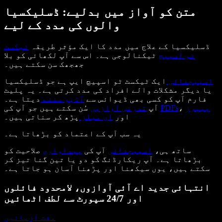
متن کو آواز میں بدلیے: ڈسلیکسیا
والوں کی مدد کے لیے
ڈسلیکسیا کے علاج میں مدد کا ایک مؤثر طریقہ
ٹیکسٹ
ٹو اسپیچ
ٹیکنالوجی ہے۔ اس سے آپ لکھائی کو بلا
جھجھک سن سکتے ہیں۔
اسپیچفائی
ایک ٹیکسٹ ٹو اسپیچ ایپ ہے جو ڈسلیکسیا
یا دیگر مشکلات والے افراد کی مدد کرتی ہے۔ یہ پلیٹ
فارم آپ کو کسی بھی ڈیوائس سے
آڈیو سننے
دیتا ہے۔
پیپرز
،
PDFs
سُن سکتے ہیں جو آپ کی
آپ
قدرتی آوازیں
اور
ای میلز
پڑھ کر سناتی ہیں۔
یہ سب آپ کے اعتماد کو بڑھاتا ہے۔
ساتھ ہی،
اسپیچفائی
آپ کی
پیداواری
صلاحیت کو
بڑھاتا ہے۔ آپ ریکارڈنگ کو دو یا تین گنا تیز کر
سکتے ہیں، یوں سیکھنا اور پڑھنا آسان ہو جاتا ہے۔
انتہائی جدید اے آئی آوازوں، لامحدود فائلوں
اور 24/7 سپورٹ سے لطف اٹھائیں
مفت آزمائیں