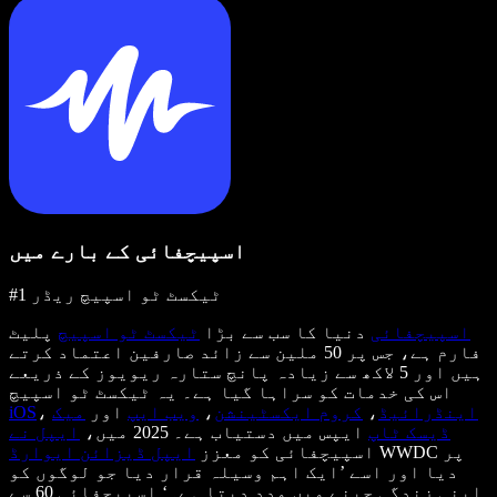
اسپیچفائی کے بارے میں
#1 ٹیکسٹ ٹو اسپیچ ریڈر
اسپیچفائی
دنیا کا سب سے بڑا
ٹیکسٹ ٹو اسپیچ
پلیٹ
فارم ہے، جس پر 50 ملین سے زائد صارفین اعتماد کرتے
ہیں اور 5 لاکھ سے زیادہ پانچ ستارہ ریویوز کے ذریعے
اس کی خدمات کو سراہا گیا ہے۔ یہ ٹیکسٹ ٹو اسپیچ
اینڈرائیڈ
،
کروم ایکسٹینشن
،
ویب ایپ
اور
میک
،
iOS
ڈیسک ٹاپ
ایپس میں دستیاب ہے۔ 2025 میں،
ایپل نے
WWDC پر
اسپیچفائی کو معزز
ایپل ڈیزائن ایوارڈ
دیا اور اسے ’ایک اہم وسیلہ قرار دیا جو لوگوں کو
اپنی زندگی جینے میں مدد دیتا ہے۔‘ اسپیچفائی 60 سے