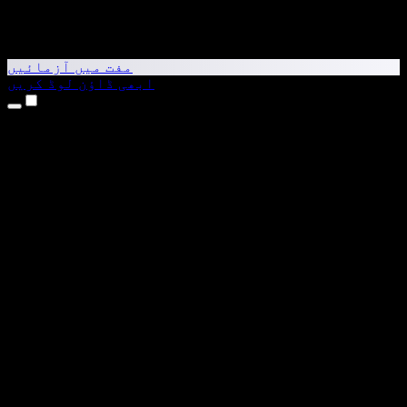
مفت میں آزمائیں
ابھی ڈاؤن لوڈ کریں
مصنوعات
متن کو آواز میں بدلیں
iPhone اور iPad ایپس
Android ایپ
Chrome ایکسٹینشن
Edge ایکسٹینشن
ویب ایپ
Mac ایپ