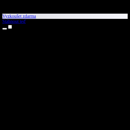
Vyzkoušet zdarma
Stáhnout teď
Produkty
Převod textu na řeč
Aplikace pro iPhone a iPad
Aplikace pro Android
Rozšíření pro Chrome
Rozšíření pro Edge
Webová aplikace
Aplikace pro Mac
Aplikace pro Windows