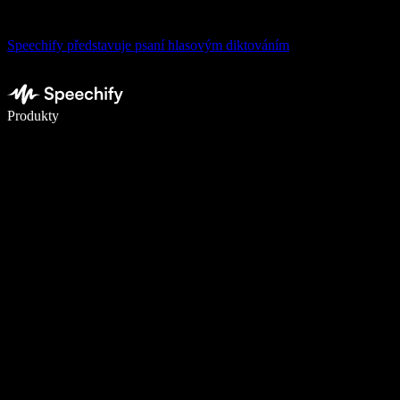
Speechify představuje psaní hlasovým diktováním
Pište 5× rychleji pomocí hlasového diktování
Produkty
Zjistit více