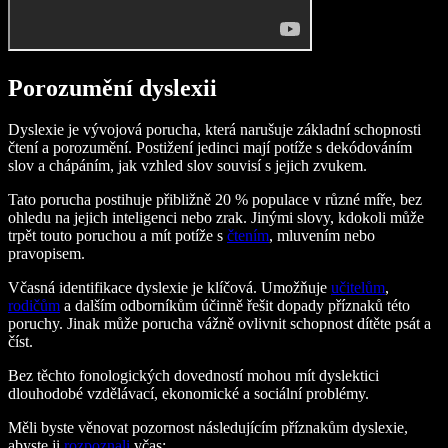
Porozumění dyslexii
Dyslexie je vývojová porucha, která narušuje základní schopnosti
čtení a porozumění. Postižení jedinci mají potíže s dekódováním
slov a chápáním, jak vzhled slov souvisí s jejich zvukem.
Tato porucha postihuje přibližně 20 % populace v různé míře, bez
ohledu na jejich inteligenci nebo zrak. Jinými slovy, kdokoli může
trpět touto poruchou a mít potíže s
čtením
, mluvením nebo
pravopisem.
Včasná identifikace dyslexie je klíčová. Umožňuje
učitelům
,
rodičům
a dalším odborníkům účinně řešit dopady příznaků této
poruchy. Jinak může porucha vážně ovlivnit schopnost dítěte psát a
číst.
Bez těchto fonologických dovedností mohou mít dyslektici
dlouhodobé vzdělávací, ekonomické a sociální problémy.
Měli byste věnovat pozornost následujícím příznakům dyslexie,
abyste ji
rozpoznali
včas: