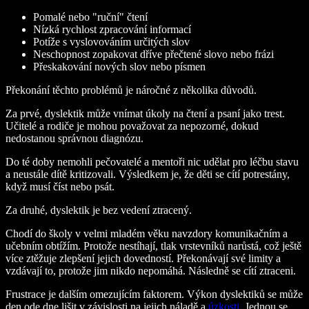
Pomalé nebo "ruční" čtení
Nízká rychlost zpracování informací
Potíže s vyslovováním určitých slov
Neschopnost zopakovat dříve přečtené slovo nebo frázi
Přeskakování nových slov nebo písmen
Překonání těchto problémů je náročné z několika důvodů.
Za prvé, dyslektik může vnímat úkoly na čtení a psaní jako trest.
Učitelé a rodiče je mohou považovat za nepozorné, dokud
nedostanou správnou diagnózu.
Do té doby nemohli pečovatelé a mentoři nic udělat pro léčbu stavu
a neustále dítě kritizovali. Výsledkem je, že děti se cítí potrestány,
když musí číst nebo psát.
Za druhé, dyslektik je bez vedení ztracený.
Chodí do školy v velmi mladém věku navzdory komunikačním a
učebním obtížím. Protože nestíhají, tlak vrstevníků narůstá, což ještě
více ztěžuje zlepšení jejich dovedností. Překonávají své limity a
vzdávají to, protože jim nikdo nepomáhá. Následně se cítí ztraceni.
Frustrace je dalším omezujícím faktorem. Výkon dyslektiků se může
den ode dne lišit v závislosti na jejich náladě a
úzkosti
. Jednou se