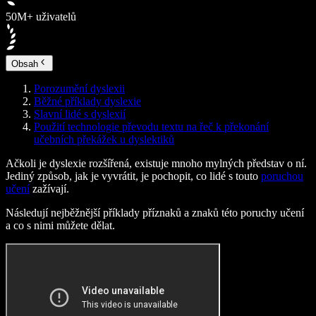
50M+ uživatelů
Obsah
Porozumění dyslexii
Běžné příklady dyslexie
Slavní lidé s dyslexií
Použití technologie převodu textu na řeč k překonání
učebních překážek u dyslektiků
Ačkoli je dyslexie rozšířená, existuje mnoho mylných představ o ní.
Jediný způsob, jak je vyvrátit, je pochopit, co lidé s touto
poruchou
učení
zažívají.
Následují nejběžnější příklady příznaků a znaků této poruchy učení
a co s nimi můžete dělat.