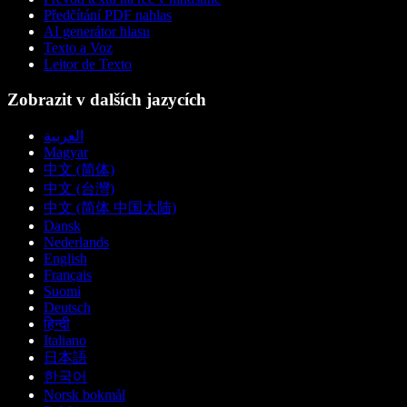
Předčítání PDF nahlas
AI generátor hlasu
Texto a Voz
Leitor de Texto
Zobrazit v dalších jazycích
العربية
Magyar
中文 (简体)
中文 (台灣)
中文 (简体 中国大陆)
Dansk
Nederlands
English
Français
Suomi
Deutsch
हिन्दी
Italiano
日本語
한국어
Norsk bokmål