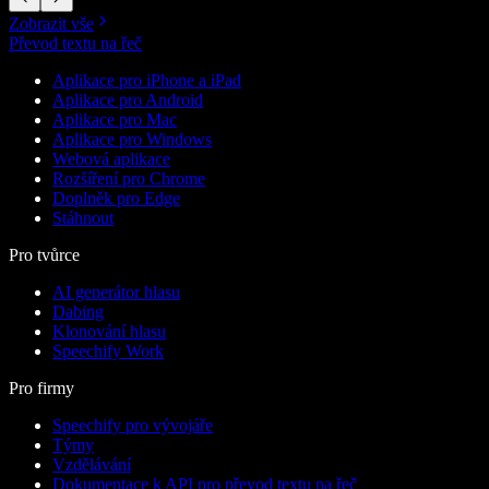
Zobrazit vše
Převod textu na řeč
Aplikace pro iPhone a iPad
Aplikace pro Android
Aplikace pro Mac
Aplikace pro Windows
Webová aplikace
Rozšíření pro Chrome
Doplněk pro Edge
Stáhnout
Pro tvůrce
AI generátor hlasu
Dabing
Klonování hlasu
Speechify Work
Pro firmy
Speechify pro vývojáře
Týmy
Vzdělávání
Dokumentace k API pro převod textu na řeč