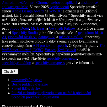
Android
,
rozšíření pro Chrome
,
webovou aplikaci
a
desktopové
aplikace pro Mac
. V roce 2025
Apple ocenil
Speechify prestižní
cenou
Apple Design Award
na
WWDC
a označil ji za „klíčový
nástroj, který pomáhá lidem žít jejich životy.“ Speechify nabízí více
než 1 000 přirozeně znějících hlasů v 60+ jazycích a používá se ve
skoro 200 zemích. Mezi celebrity, jejichž hlasy jsou k dispozici,
patří
Snoop Dogg
,
Mr. Beast
a
Gwyneth Paltrow
. Pro tvůrce a firmy
nabízí
Speechify Studio
pokročilé nástroje, včetně
generátoru hlasů
AI
,
klonování hlasů AI
,
dabingu AI
a
měniče hlasů AI
. Speechify
také pohání špičkové produkty díky svému vysoce kvalitnímu a
cenově dostupnému
API pro text-to-speech
. O Speechify psali v
The
Wall Street Journal
,
CNBC
,
Forbes
,
TechCrunch
a dalších
významných médiích. Speechify je největším poskytovatelem text-
to-speech na světě. Navštivte
speechify.com/news
,
speechify.com/blog
a
speechify.com/press
pro více informací.
Obsah
Porozumění dyslexii
Běžné příklady dyslexie
Slavní lidé s dyslexií
Použití technologie převodu textu na řeč k překonání
učebních překážek u dyslektiků