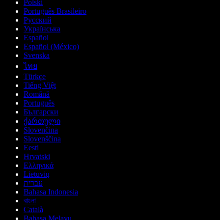
Polski
Português Brasileiro
Русский
Українська
Español
Español (México)
Svenska
ไทย
Türkçe
Tiếng Việt
Română
Português
Български
ქართული
Slovenčina
Slovenščina
Eesti
Hrvatski
Ελληνικά
Lietuvių
עברית
Bahasa Indonesia
বাংলা
Català
Bahasa Melayu