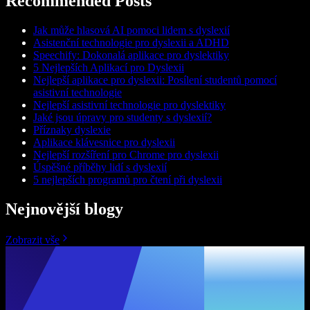
Recommended Posts
Jak může hlasová AI pomoci lidem s dyslexií
Asistenční technologie pro dyslexii a ADHD
Speechify: Dokonalá aplikace pro dyslektiky
5 Nejlepších Aplikací pro Dyslexii
Nejlepší aplikace pro dyslexii: Posílení studentů pomocí
asistivní technologie
Nejlepší asistivní technologie pro dyslektiky
Jaké jsou úpravy pro studenty s dyslexií?
Příznaky dyslexie
Aplikace klávesnice pro dyslexii
Nejlepší rozšíření pro Chrome pro dyslexii
Úspěšné příběhy lidí s dyslexií
5 nejlepších programů pro čtení při dyslexii
Nejnovější blogy
Zobrazit vše