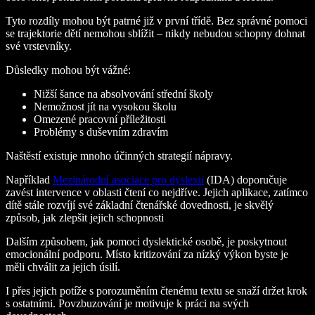
Tyto rozdíly mohou být patrné již v první třídě. Bez správné pomoci
se trajektorie dětí nemohou sblížit – nikdy nebudou schopny dohnat
své vrstevníky.
Důsledky mohou být vážné:
Nižší šance na absolvování střední školy
Nemožnost jít na vysokou školu
Omezené pracovní příležitosti
Problémy s duševním zdravím
Naštěstí existuje mnoho účinných strategií nápravy.
Například
Mezinárodní asociace pro dyslexii
(IDA) doporučuje
zavést intervence v oblasti čtení co nejdříve. Jejich aplikace, zatímco
dítě stále rozvíjí své základní čtenářské dovednosti, je skvělý
způsob, jak zlepšit jejich schopnosti
Dalším způsobem, jak pomoci dyslektické osobě, je poskytnout
emocionální podporu. Místo kritizování za nízký výkon byste je
měli chválit za jejich úsilí.
I přes jejich potíže s porozuměním čtenému textu se snaží držet krok
s ostatními. Povzbuzování je motivuje k práci na svých