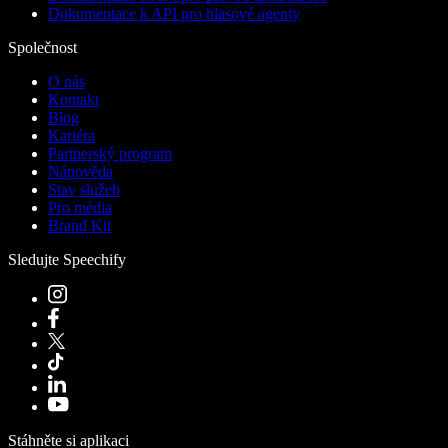
Dokumentace k API pro hlasové agenty
Společnost
O nás
Kontakt
Blog
Kariéra
Partnerský program
Nápověda
Stav služeb
Pro média
Brand Kit
Sledujte Speechify
Stáhněte si aplikaci