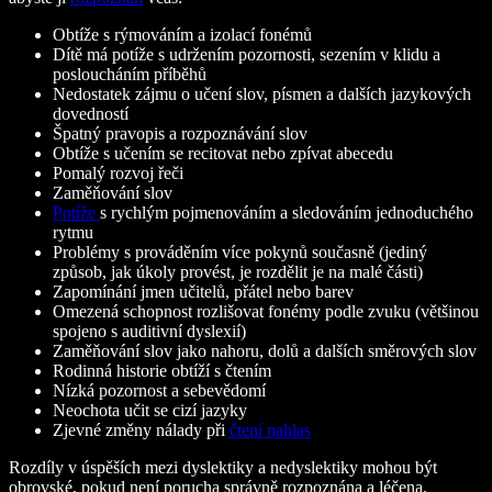
Obtíže s rýmováním a izolací fonémů
Dítě má potíže s udržením pozornosti, sezením v klidu a
posloucháním příběhů
Nedostatek zájmu o učení slov, písmen a dalších jazykových
dovedností
Špatný pravopis a rozpoznávání slov
Obtíže s učením se recitovat nebo zpívat abecedu
Pomalý rozvoj řeči
Zaměňování slov
Potíže
s rychlým pojmenováním a sledováním jednoduchého
rytmu
Problémy s prováděním více pokynů současně (jediný
způsob, jak úkoly provést, je rozdělit je na malé části)
Zapomínání jmen učitelů, přátel nebo barev
Omezená schopnost rozlišovat fonémy podle zvuku (většinou
spojeno s auditivní dyslexií)
Zaměňování slov jako nahoru, dolů a dalších směrových slov
Rodinná historie obtíží s čtením
Nízká pozornost a sebevědomí
Neochota učit se cizí jazyky
Zjevné změny nálady při
čtení nahlas
Rozdíly v úspěších mezi dyslektiky a nedyslektiky mohou být
obrovské, pokud není porucha správně rozpoznána a léčena.