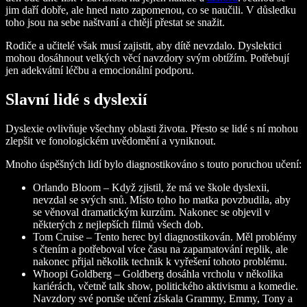
jim daří dobře, ale hned nato zapomenou, co se naučili. V důsledku
toho jsou na sebe naštvaní a chtějí přestat se snažit.
Rodiče a učitelé však musí zajistit, aby dítě nevzdalo. Dyslektici
mohou dosáhnout velkých věcí navzdory svým obtížím. Potřebují
jen adekvátní léčbu a emocionální podporu.
Slavní lidé s dyslexií
Dyslexie ovlivňuje všechny oblasti života. Přesto se lidé s ní mohou
zlepšit ve fonologickém uvědomění a vyniknout.
Mnoho úspěšných lidí bylo diagnostikováno s touto poruchou učení:
Orlando Bloom – Když zjistil, že má ve škole dyslexii,
nevzdal se svých snů. Místo toho ho matka povzbudila, aby
se věnoval dramatickým kurzům. Nakonec se objevil v
některých z nejlepších filmů všech dob.
Tom Cruise – Tento herec byl diagnostikován. Měl problémy
s čtením a potřeboval více času na zapamatování replik, ale
nakonec přijal několik technik k vyřešení tohoto problému.
Whoopi Goldberg – Goldberg dosáhla vrcholu v několika
kariérách, včetně talk show, politického aktivismu a komedie.
Navzdory své poruše učení získala Grammy, Emmy, Tony a