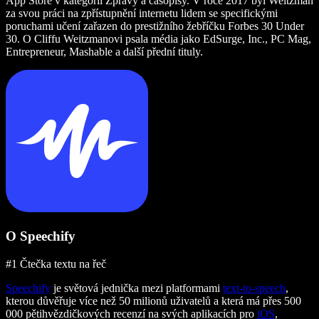
App Store v kategorii Zprávy a časopisy. V roce 2017 byl Weitzman
za svou práci na zpřístupnění internetu lidem se specifickými
poruchami učení zařazen do prestižního žebříčku Forbes 30 Under
30. O Cliffu Weitzmanovi psala média jako EdSurge, Inc., PC Mag,
Entrepreneur, Mashable a další přední tituly.
O Speechify
#1 Čtečka textu na řeč
Speechify
je světová jednička mezi platformami
text-to-speech
,
kterou důvěřuje více než 50 milionů uživatelů a která má přes 500
000 pětihvězdičkových recenzí na svých aplikacích pro
iOS
,