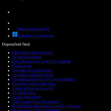
Stáhnout pro macOS
Stáhnout pro Windows
Doporučené čtení
Diktování a hlasové psaní
AI hlasový asistent
PDF převod textu na řeč pro Android
Čtečka textu
Generátor ženského hlasu
Generátor mužského hlasu
Nejlepší aplikace na čtení pro dyslektiky
Generátor robotického hlasu
Anime převod textu na řeč
AI měnič hlasu
Audio čtečka PDF
Umí Google Docs číst nahlas?
Rozšíření pro převod textu na řeč v Chromu
Převod textu na řeč v hindštině