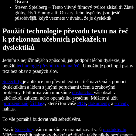
Oscara.
Steven Spielberg – Tento vlivný filmový tvůrce získal tři Zlaté
glóby, čtyři Emmy a tři Oscary. Jeho úspěchy jsou ještě
působivější, když vezmete v úvahu, že je dyslektik.
Použití technologie převodu textu na řeč
k překonání učebních překážek u
dyslektiků
Jedním z nejúčinnějších způsobů, jak podpořit léčbu dyslexie, je
použití
technologie převodu textu na řeč
. Umožňuje pochopit psaný
text bez obav z psaných slov.
Speechify
je aplikace pro převod textu na řeč navržená k pomoci
dyslektikům a lidem s jinými poruchami učení a zrakovými
problémy. Platforma vám umožňuje
poslouchat
váš obsah z
jakéhokoli zařízení nebo operačního systému. Můžete si užít
přirozeně znějící hlasy
, které čtou vaše
PDF
,
dokumenty
a
e-maily
nahlas.
To vše pomáhá budovat vaši sebedůvěru.
Navíc
Speechify
vám umožňuje maximalizovat vaši
produktivitu
.
Můžete zrychlit nahrávky dvakrát až třikrát, takže nikdy nezůstanete