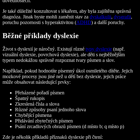
dovednostech.
Je také důležité konzultovat s lékařem, aby byla zajištěna správná
diagnóza. Jinak byste mohli zaměnit stav za
dyskalkulii
,
dysgrafii
,
poruchu pozornosti s hyperaktivitou (
ADHD
) a další poruchy.
Běžné příklady dyslexie
Život s dyslexií je náročný. Existují různé
typy dyslexie
(např.
vizuální dyslexie, povrchová dyslexie), ale děti s nejběžnějším
typem nedokážou správně rozpoznat tvary písmen a slov.
Například, pokud hodnotíte písemný úkol osmiletého dítěte. Jejich
mozkové procesy jsou jiné než u dětí bez dyslexie, jejich práce
může obsahovat následující prvky:
Přeházené pořadí písmen
Špatný rukopis
Zkreslená čísla a slova
Různé způsoby psaní jednoho slova
Chybějící písmena
Přidávání zbytečných písmen
Psání zrcadlových obrazů písmen (d místo b; q místo p)
Zde je několik příkladů příznaků dyslexie při čtení: